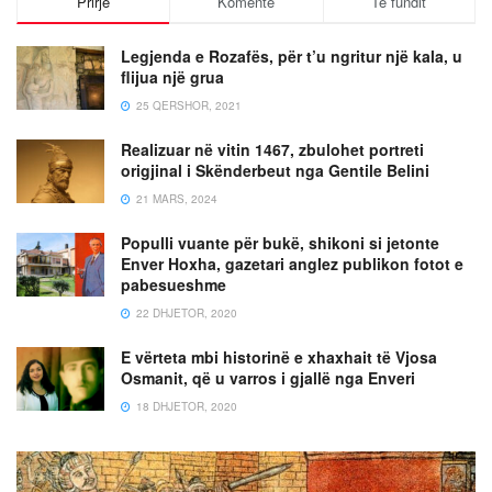
Prirje
Komente
Të fundit
Legjenda e Rozafës, për t’u ngritur një kala, u
flijua një grua
25 QERSHOR, 2021
Realizuar në vitin 1467, zbulohet portreti
origjinal i Skënderbeut nga Gentile Belini
21 MARS, 2024
Populli vuante për bukë, shikoni si jetonte
Enver Hoxha, gazetari anglez publikon fotot e
pabesueshme
22 DHJETOR, 2020
E vërteta mbi historinë e xhaxhait të Vjosa
Osmanit, që u varros i gjallë nga Enveri
18 DHJETOR, 2020