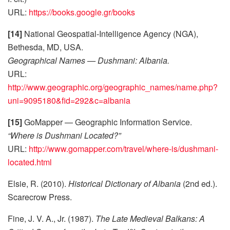
URL:
https://books.google.gr/books
[14]
National Geospatial-Intelligence Agency (NGA),
Bethesda, MD, USA.
Geographical Names — Dushmani: Albania.
URL:
http://www.geographic.org/geographic_names/name.php?
uni=9095180&fid=292&c=albania
[15]
GoMapper — Geographic Information Service.
“Where is Dushmani Located?”
URL:
http://www.gomapper.com/travel/where-is/dushmani-
located.html
Elsie, R. (2010).
Historical Dictionary of Albania
(2nd ed.).
Scarecrow Press.
Fine, J. V. A., Jr. (1987).
The Late Medieval Balkans: A