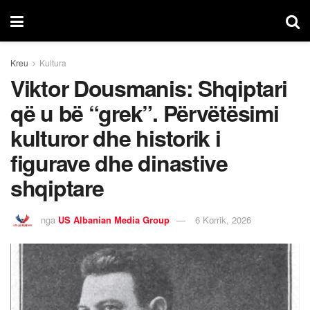
Kreu
Kultura
Viktor Dousmanis: Shqiptari
që u bë “grek”.
Përvëtësimi
kulturor dhe historik i
figurave dhe dinastive
shqiptare
nga
US Albanian Media Group
6 Korrik, 2026