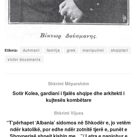
Etiketa:
duhmani
familja
grek
manipulimi
shqiptari
victor dousmanis
Shkrimi Mëparshëm
Sotir Kolea, gardiani i fjalës shqipe dhe arkitekti i
kujtesës kombëtare
Shkrimi Vijues
“T’përhapet ‘Albania’ sidomos në Shkodër e, jo vetëm
ndër katolikë, por edhe ndër zotnitë tjerë e, punët e
Shqyperisë shpejt kishin me…”/ Letra e panjohur e