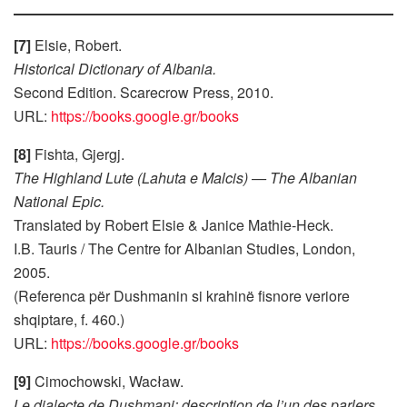
[7]
Elsie, Robert.
Historical Dictionary of Albania.
Second Edition. Scarecrow Press, 2010.
URL:
https://books.google.gr/books
[8]
Fishta, Gjergj.
The Highland Lute (Lahuta e Malcis) — The Albanian
National Epic.
Translated by Robert Elsie & Janice Mathie-Heck.
I.B. Tauris / The Centre for Albanian Studies, London,
2005.
(Referenca për Dushmanin si krahinë fisnore veriore
shqiptare, f. 460.)
URL:
https://books.google.gr/books
[9]
Cimochowski, Wacław.
Le dialecte de Dushmani: description de l’un des parlers