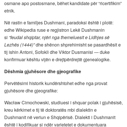
osmane apo postosmane, bëhet kandidate për “ricertifikim”
etnik.
Në rastin e familjes Dushmani, paradoksi është i plotë:
edhe Wikipedia ruse e regjistron Lekë Dushmanin
si
“feudal shqiptar, njëri nga themeluesit e Lidhjes së
Lezhës (1444)”
dhe shënon shprehimisht se pasardhësit e
tij ishin Antoni, Sofokli dhe Viktor Dusmanisi — duke
konfirmuar kështu vijën e drejtpërdrejtë gjenealogike.
Dëshmia gjuhësore dhe gjeografike
Pervëtësimi historik kundërshtohet edhe nga provat
gjuhësore dhe gjeografike:
Wacław Cimochowski, studiuesi i shquar polak i gjuhësisë,
kreu kërkimet e tij të doktoratës mbi dialektin e
Dushmanit në veriun e Shqipërisë. Dialekti i Dushmanit
është i kodifikuar si ndër varietetet e dokumentuara