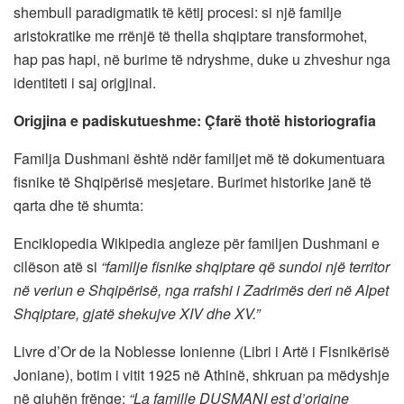
shembull paradigmatik të këtij procesi: si një familje
aristokratike me rrënjë të thella shqiptare transformohet,
hap pas hapi, në burime të ndryshme, duke u zhveshur nga
identiteti i saj origjinal.
Origjina e padiskutueshme: Çfarë thotë historiografia
Familja Dushmani është ndër familjet më të dokumentuara
fisnike të Shqipërisë mesjetare. Burimet historike janë të
qarta dhe të shumta:
Enciklopedia Wikipedia angleze për familjen Dushmani e
cilëson atë si
“familje fisnike shqiptare që sundoi një territor
në veriun e Shqipërisë, nga rrafshi i Zadrimës deri në Alpet
Shqiptare, gjatë shekujve XIV dhe XV.”
Livre d’Or de la Noblesse Ionienne (Libri i Artë i Fisnikërisë
Joniane), botim i vitit 1925 në Athinë, shkruan pa mëdyshje
në gjuhën frënge:
“La famille DUSMANI est d’origine