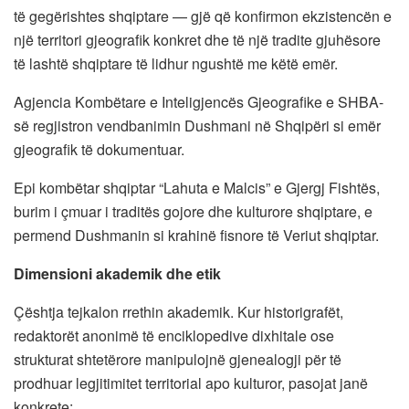
të gegërishtes shqiptare — gjë që konfirmon ekzistencën e
një territori gjeografik konkret dhe të një tradite gjuhësore
të lashtë shqiptare të lidhur ngushtë me këtë emër.
Agjencia Kombëtare e Inteligjencës Gjeografike e SHBA-
së regjistron vendbanimin Dushmani në Shqipëri si emër
gjeografik të dokumentuar.
Epi kombëtar shqiptar “Lahuta e Malcis” e Gjergj Fishtës,
burim i çmuar i traditës gojore dhe kulturore shqiptare, e
permend Dushmanin si krahinë fisnore të Veriut shqiptar.
Dimensioni akademik dhe etik
Çështja tejkalon rrethin akademik. Kur historigrafët,
redaktorët anonimë të enciklopedive dixhitale ose
strukturat shtetërore manipulojnë gjenealogji për të
prodhuar legjitimitet territorial apo kulturor, pasojat janë
konkrete: