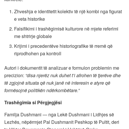
Zhveshja e identitetit kolektiv të një kombi nga figurat
e veta historike
Falsifikimi i trashëgimisë kulturore në mjete referimi
me shtrirje globale
Krijimi i precedentëve historiografike të rremë që
riprodhohen pa kontroll
Autori i dokumentit të analizuar e formulon problemin me
precizion:
“disa njerëz nuk duhet t’i afrohen të tjerëve dhe
të zgjojnë situata që nuk janë në interesin e atyre që
formësojnë politikën ndërkombëtare.”
Trashëgimia si Përgjegjësi
Familja Dushmani — nga Lekë Dushmani i Lidhjes së
Lezhës, nëpërmjet Pal Dushmanit Peshkop të Pultit, deri