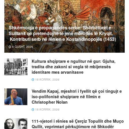
Shkërmoqja e propagandës serbe: Shërbëtorët e
Sulltanit që pretendojnë të jenë mbrojtës të Kryqit.
Kontributi serb në rënien e Kostandinopojës (1453)
6 GUSHT, 2026
Kultura shqiptare e ngulitur në gur: Gjuha,
tradita dhe zakoni si vegla të mbijetesës
identitare mes arvanitasve
18 KORRIK, 2026
Vendim Kapaj, mjeshtri i fyellit që çoi tingujt e
iso-polifonisë shqiptare në filmin e
Christopher Nolan
18 KORRIK, 2026
111-vjetori i rënies së Çerçiz Topullit dhe Muço
Qullit, veprimtari përkujtimore në Shkodër