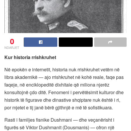
0
NDARJET
Kur historia rrishkruhet
Në epokën e internetit, historia nuk rrishkruhet vetëm në
libra akademikë — ajo rrishkruhet në kohë reale, faqe pas
faqeje, në enciklopeditë dixhitale që miliona njerëz
konsultojnë çdo ditë. Fenomeni i pervëtësimit kulturor dhe
historik të figurave dhe dinastive shqiptare nuk është i ri,
por mjetet e tij janë bërë gjithnjë e më të sofistikuara.
Rasti i familjes fisnike Dushmani — dhe veçanërisht i
figurës së Viktor Dushmanit (Dousmanis) — ofron një