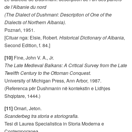
de l’Albanie du nord
(The Dialect of Dushmani: Description of One of the
Dialects of Northern Albania).
Poznań, 1951.
[Cituar nga: Elsie, Robert.
Historical Dictionary of Albania
,
Second Edition, f. 84.]
[10]
Fine, John V. A., Jr.
The Late Medieval Balkans: A Critical Survey from the Late
Twelfth Century to the Ottoman Conquest.
University of Michigan Press, Ann Arbor, 1987.
(Referenca për Dushmanin në kontekstin e Lidhjes
Shqiptare, 1444.)
[11]
Omari, Jeton.
Scanderbeg tra storia e storiografia.
Tesi di Laurea Specialistica in Storia Moderna e
Contemporanea.