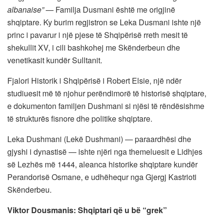
albanaise”
— Familja Dusmani është me origjinë
shqiptare. Ky burim regjistron se Leka Dusmani ishte një
princ i pavarur i një pjese të Shqipërisë rreth mesit të
shekullit XV, i cili bashkohej me Skënderbeun dhe
venetikasit kundër Sulltanit.
Fjalori Historik i Shqipërisë i Robert Elsie, një ndër
studiuesit më të njohur perëndimorë të historisë shqiptare,
e dokumenton familjen Dushmani si njësi të rëndësishme
të strukturës fisnore dhe politike shqiptare.
Leka Dushmani (Lekë Dushmani) — paraardhësi dhe
gjyshi i dynastisë — ishte njëri nga themeluesit e Lidhjes
së Lezhës më 1444, aleanca historike shqiptare kundër
Perandorisë Osmane, e udhëhequr nga Gjergj Kastrioti
Skënderbeu.
Viktor Dousmanis: Shqiptari që u bë “grek”