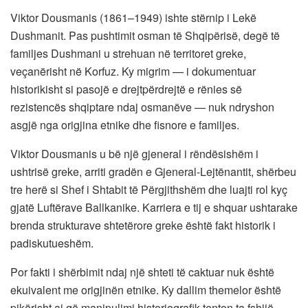
Viktor Dousmanis (1861–1949) ishte stërnip i Lekë
Dushmanit. Pas pushtimit osman të Shqipërisë, degë të
familjes Dushmani u strehuan në territoret greke,
veçanërisht në Korfuz. Ky migrim — i dokumentuar
historikisht si pasojë e drejtpërdrejtë e rënies së
rezistencës shqiptare ndaj osmanëve — nuk ndryshon
asgjë nga origjina etnike dhe fisnore e familjes.
Viktor Dousmanis u bë një gjeneral i rëndësishëm i
ushtrisë greke, arriti gradën e Gjeneral-Lejtënantit, shërbeu
tre herë si Shef i Shtabit të Përgjithshëm dhe luajti rol kyç
gjatë Luftërave Ballkanike. Karriera e tij e shquar ushtarake
brenda strukturave shtetërore greke është fakt historik i
padiskutueshëm.
Por fakti i shërbimit ndaj një shteti të caktuar nuk është
ekuivalent me origjinën etnike. Ky dallim themelor është
pikërisht ai që manipulimi historiografik tenton ta fshijë.