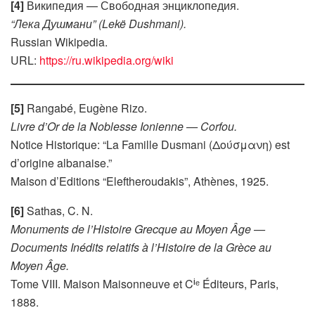
[4]
Википедия — Свободная энциклопедия.
“Лека Душмани” (Lekë Dushmani).
Russian Wikipedia.
URL:
https://ru.wikipedia.org/wiki
[5]
Rangabé, Eugène Rizo.
Livre d’Or de la Noblesse Ionienne — Corfou.
Notice Historique: “La Famille Dusmani (Δούσμανη) est
d’origine albanaise.”
Maison d’Editions “Eleftheroudakis”, Athènes, 1925.
[6]
Sathas, C. N.
Monuments de l’Histoire Grecque au Moyen Âge —
Documents Inédits relatifs à l’Histoire de la Grèce au
Moyen Âge.
Tome VIII. Maison Maisonneuve et Cⁱᵉ Éditeurs, Paris,
1888.