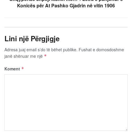
Konicës për At Pashko Gjadrin në vitin 1906
Lini një Përgjigje
Adresa juaj email s’do të bëhet publike.
Fushat e domosdoshme
janë shënuar me një
*
Koment
*