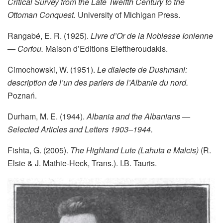
Critical Survey from the Late Twelfth Century to the
Ottoman Conquest.
University of Michigan Press.
Rangabé, E. R. (1925).
Livre d’Or de la Noblesse Ionienne
— Corfou.
Maison d’Editions Eleftheroudakis.
Cimochowski, W. (1951).
Le dialecte de Dushmani:
description de l’un des parlers de l’Albanie du nord.
Poznań.
Durham, M. E. (1944).
Albania and the Albanians —
Selected Articles and Letters 1903–1944.
Fishta, G. (2005).
The Highland Lute (Lahuta e Malcis)
(R.
Elsie & J. Mathie-Heck, Trans.). I.B. Tauris.