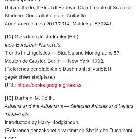
Università degli Studi di Padova, Dipartimento di Scienze
Storiche, Geografiche e dell’Antichità.
Anno Accademico 2013/2014. Matricola: 570241.
[12]
Gvozdanović, Jadranka (Ed.)
Indo-European Numerals.
Trends in Linguistics — Studies and Monographs 57.
Mouton de Gruyter, Berlin — New York, 1992.
(Referenca për dialektin e Dushmanit si varietet i
gegërishtes shqiptare.)
URL:
https://books.google.gr/books
[13]
Durham, M. Edith.
Albania and the Albanians — Selected Articles and Letters
1903–1944.
Introduction by Harry Hodgkinson.
(Referenca për zakonet e varrimit në Shalë dhe Dushmani,
f. cit.)