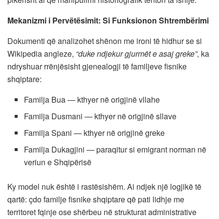
Mekanizmi i Pervëtësimit: Si Funksionon Shtrembërimi
Dokumenti që analizohet shënon me ironi të hidhur se si
Wikipedia angleze,
“duke ndjekur gjurmët e asaj greke”
, ka
ndryshuar rrënjësisht gjenealogji të familjeve fisnike
shqiptare:
Familja Bua — kthyer në origjinë vllahe
Familja Dusmani — kthyer në origjinë sllave
Familja Spani — kthyer në origjinë greke
Familja Dukagjini — paraqitur si emigrant norman në
veriun e Shqipërisë
Ky model nuk është i rastësishëm. Ai ndjek një logjikë të
qartë: çdo familje fisnike shqiptare që pati lidhje me
territoret fqinje ose shërbeu në strukturat administrative