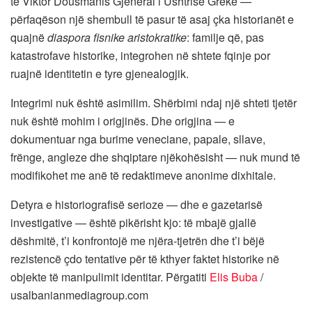
te Viktor Dousmanis Gjeneral i Ushtrisë Greke —
përfaqëson një shembull të pasur të asaj çka historianët e
quajnë
diaspora fisnike aristokratike
: familje që, pas
katastrofave historike, integrohen në shtete fqinje por
ruajnë identitetin e tyre gjenealogjik.
Integrimi nuk është asimilim. Shërbimi ndaj një shteti tjetër
nuk është mohim i origjinës. Dhe origjina — e
dokumentuar nga burime veneciane, papale, sllave,
frënge, angleze dhe shqiptare njëkohësisht — nuk mund të
modifikohet me anë të redaktimeve anonime dixhitale.
Detyra e historiografisë serioze — dhe e gazetarisë
investigative — është pikërisht kjo: të mbajë gjallë
dëshmitë, t’i konfrontojë me njëra-tjetrën dhe t’i bëjë
rezistencë çdo tentative për të kthyer faktet historike në
objekte të manipulimit identitar. Përgatiti
Elis Buba
/
usalbanianmediagroup.com