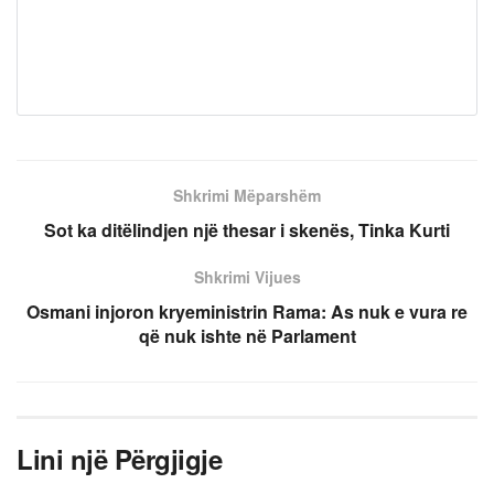
Shkrimi Mëparshëm
Sot ka ditëlindjen një thesar i skenës, Tinka Kurti
Shkrimi Vijues
Osmani injoron kryeministrin Rama: As nuk e vura re
që nuk ishte në Parlament
Lini një Përgjigje