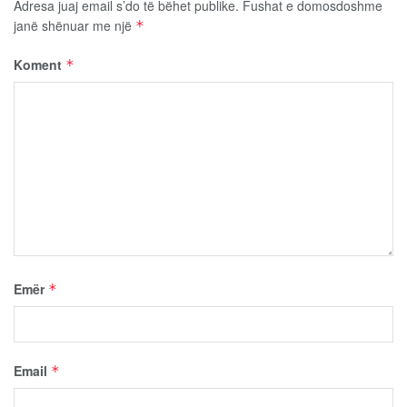
Adresa juaj email s’do të bëhet publike.
Fushat e domosdoshme
janë shënuar me një
*
Koment
*
Emër
*
Email
*