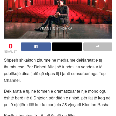
0
NDARJET
Shpesh shkakton zhurmë në media me deklaratat e tij
thumbuese. Por Robert Aliaj së fundmi ka vendosur të
publikojë disa fjalë që sipas tij i janë censuruar nga Top
Channel.
Deklarata e tij, në formën e dramatizuar të një monologu
është bërë në 8 Dhjetor, për ditën e rinisë, për fat të keq në
po të njëjtën ditë kur iu mor jeta 25 vjeçarit Klodian Rasha.
Postimi bombastik i Aliajt është pa filtra: