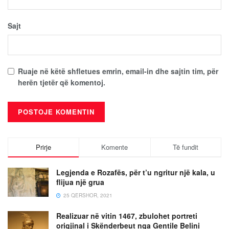
Sajt
Ruaje në këtë shfletues emrin, email-in dhe sajtin tim, për
herën tjetër që komentoj.
Prirje
Komente
Të fundit
Legjenda e Rozafës, për t’u ngritur një kala, u
flijua një grua
25 QERSHOR, 2021
Realizuar në vitin 1467, zbulohet portreti
origjinal i Skënderbeut nga Gentile Belini