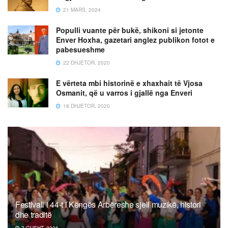
21 MARS, 2024
Populli vuante për bukë, shikoni si jetonte
Enver Hoxha, gazetari anglez publikon fotot e
pabesueshme
22 DHJETOR, 2020
E vërteta mbi historinë e xhaxhait të Vjosa
Osmanit, që u varros i gjallë nga Enveri
18 DHJETOR, 2020
Festivali i 44-t i Këngës Arbëreshe sjell muzikë, histori
dhe traditë
7 GUSHT, 2026