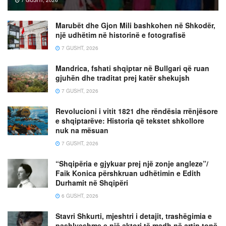
Marubët dhe Gjon Mili bashkohen në Shkodër,
një udhëtim në historinë e fotografisë
7 GUSHT, 2026
Mandrica, fshati shqiptar në Bullgari që ruan
gjuhën dhe traditat prej katër shekujsh
7 GUSHT, 2026
Revolucioni i vitit 1821 dhe rëndësia rrënjësore
e shqiptarëve: Historia që tekstet shkollore
nuk na mësuan
7 GUSHT, 2026
“Shqipëria e gjykuar prej një zonje angleze”/
Faik Konica përshkruan udhëtimin e Edith
Durhamit në Shqipëri
6 GUSHT, 2026
Stavri Shkurti, mjeshtri i detajit, trashëgimia e
pashlyeshme e një aktori të madh në artin tonë