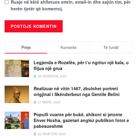
Ruaje në këtë shfletues emrin, email-in dhe sajtin tim, për
herën tjetër që komentoj.
Prirje
Komente
Të fundit
Legjenda e Rozafës, për t’u ngritur një kala, u
flijua një grua
25 QERSHOR, 2021
Realizuar në vitin 1467, zbulohet portreti
origjinal i Skënderbeut nga Gentile Belini
21 MARS, 2024
Populli vuante për bukë, shikoni si jetonte
Enver Hoxha, gazetari anglez publikon fotot e
pabesueshme
22 DHJETOR, 2020