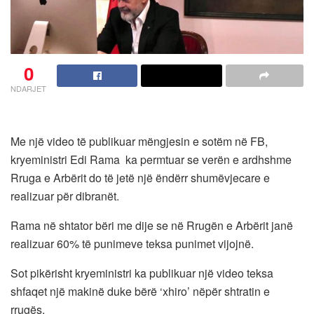
0
NDARJET
Me një video të publikuar mëngjesin e sotëm në FB,
kryeministri Edi Rama ka permtuar se verën e ardhshme
Rruga e Arbërit do të jetë një ëndërr shumëvjecare e
realizuar për dibranët.
Rama në shtator bëri me dije se në Rrugën e Arbërit janë
realizuar 60% të punimeve teksa punimet vijojnë.
Sot pikërisht kryeministri ka publikuar një video teksa
shfaqet një makinë duke bërë ‘xhiro’ nëpër shtratin e
rrugës.