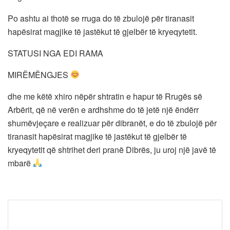
Po ashtu ai thotë se rruga do të zbulojë për tiranasit
hapësirat magjike të jastëkut të gjelbër të kryeqytetit.
STATUSI NGA EDI RAMA
MIRËMËNGJES
dhe me këtë xhiro nëpër shtratin e hapur të Rrugës së
Arbërit, që në verën e ardhshme do të jetë një ëndërr
shumëvjeçare e realizuar për dibranët, e do të zbulojë për
tiranasit hapësirat magjike të jastëkut të gjelbër të
kryeqytetit që shtrihet deri pranë Dibrës, ju uroj një javë të
mbarë