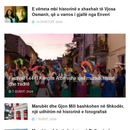
E vërteta mbi historinë e xhaxhait të Vjosa
Osmanit, që u varros i gjallë nga Enveri
18 DHJETOR, 2020
Festivali i 44-t i Këngës Arbëreshe sjell muzikë, histori
dhe traditë
7 GUSHT, 2026
Marubët dhe Gjon Mili bashkohen në Shkodër,
një udhëtim në historinë e fotografisë
7 GUSHT, 2026