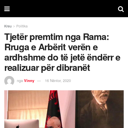
Kreu
Politika
Tjetër premtim nga Rama:
Rruga e Arbërit verën e
ardhshme do të jetë ëndërr e
realizuar për dibranët
nga
Vinny
16 Nëntor, 2020