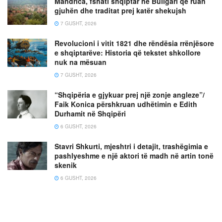
Mandrica, fshati shqiptar në Bullgari që ruan
gjuhën dhe traditat prej katër shekujsh
7 GUSHT, 2026
Revolucioni i vitit 1821 dhe rëndësia rrënjësore
e shqiptarëve: Historia që tekstet shkollore
nuk na mësuan
7 GUSHT, 2026
“Shqipëria e gjykuar prej një zonje angleze”/
Faik Konica përshkruan udhëtimin e Edith
Durhamit në Shqipëri
6 GUSHT, 2026
Stavri Shkurti, mjeshtri i detajit, trashëgimia e
pashlyeshme e një aktori të madh në artin tonë
skenik
6 GUSHT, 2026