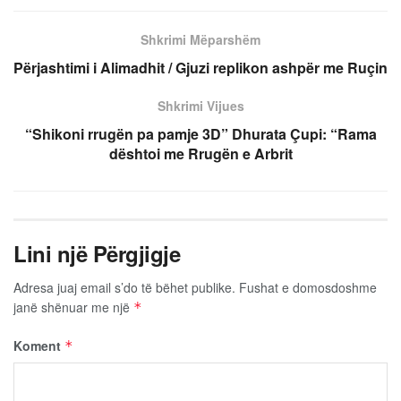
Shkrimi Mëparshëm
Përjashtimi i Alimadhit / Gjuzi replikon ashpër me Ruçin
Shkrimi Vijues
“Shikoni rrugën pa pamje 3D” Dhurata Çupi: “Rama
dështoi me Rrugën e Arbrit
Lini një Përgjigje
Adresa juaj email s’do të bëhet publike.
Fushat e domosdoshme
janë shënuar me një
*
Koment
*