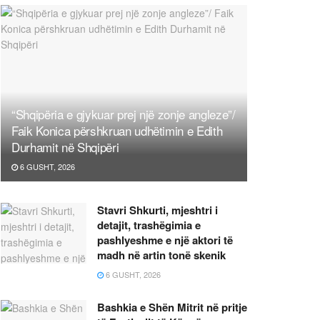
“Shqipëria e gjykuar prej një zonje angleze”/
Faik Konica përshkruan udhëtimin e Edith
Durhamit në Shqipëri
6 GUSHT, 2026
Stavri Shkurti, mjeshtri i
detajit, trashëgimia e
pashlyeshme e një aktori të
madh në artin tonë skenik
6 GUSHT, 2026
Bashkia e Shën Mitrit në pritje