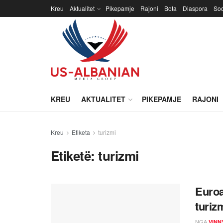
Kreu
Aktualitet
Pikepamje
Rajoni
Bota
Diaspora
Soc
KREU
AKTUALITET
PIKEPAMJE
RAJONI
Kreu
Etiketa
turizmi
Etiketë:
turizmi
Euroa
turiz
NGA
VINN