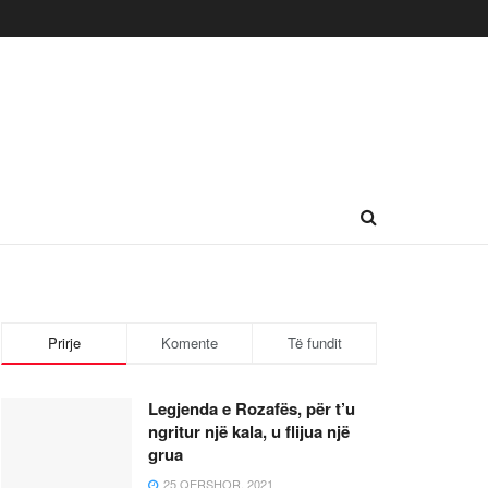
Prirje
Komente
Të fundit
Legjenda e Rozafës, për t’u
ngritur një kala, u flijua një
grua
25 QERSHOR, 2021