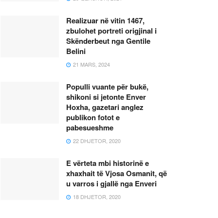
Realizuar në vitin 1467,
zbulohet portreti origjinal i
Skënderbeut nga Gentile
Belini
21 MARS, 2024
Populli vuante për bukë,
shikoni si jetonte Enver
Hoxha, gazetari anglez
publikon fotot e
pabesueshme
22 DHJETOR, 2020
E vërteta mbi historinë e
xhaxhait të Vjosa Osmanit, që
u varros i gjallë nga Enveri
18 DHJETOR, 2020