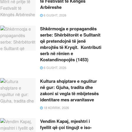
të Festivalit të Këngës
Arbëreshe
6 GUSHT, 2026
Shkërmoqja e propagandës
serbe: Shërbëtorët e Sulltanit
që pretendojnë të jenë
mbrojtës të Kryqit. Kontributi
serb në rënien e
Kostandinopojës (1453)
6 GUSHT, 2026
Kultura shqiptare e ngulitur
në gur: Gjuha, tradita dhe
zakoni si vegla të mbijetesës
identitare mes arvanitasve
18 KORRIK, 2026
Vendim Kapaj, mjeshtri i
fyellit që çoi tingujt e iso-