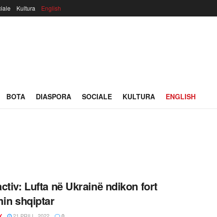
iale
Kultura
English
BOTA
DIASPORA
SOCIALE
KULTURA
ENGLISH
ctiv: Lufta në Ukrainë ndikon fort
min shqiptar
21 PRILL, 2022
Y
0