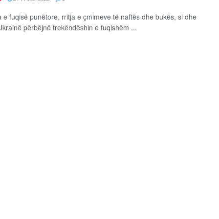
e fuqisë punëtore, rritja e çmimeve të naftës dhe bukës, si dhe
 Ukrainë përbëjnë trekëndëshin e fuqishëm ...