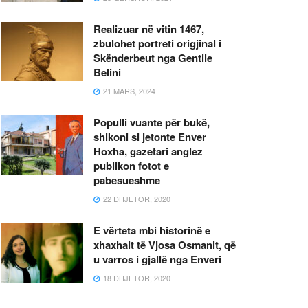
Realizuar në vitin 1467,
zbulohet portreti origjinal i
Skënderbeut nga Gentile
Belini
21 MARS, 2024
Populli vuante për bukë,
shikoni si jetonte Enver
Hoxha, gazetari anglez
publikon fotot e
pabesueshme
22 DHJETOR, 2020
E vërteta mbi historinë e
xhaxhait të Vjosa Osmanit, që
u varros i gjallë nga Enveri
18 DHJETOR, 2020