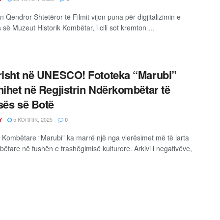
n Qendror Shtetëror të Filmit vijon puna për digjitalizimin e
 së Muzeut Historik Kombëtar, i cili sot kremton ...
risht në UNESCO! Fototeka “Marubi”
hihet në Regjistrin Ndërkombëtar të
sës së Botë
5 KORRIK, 2025
Y
0
 Kombëtare “Marubi” ka marrë një nga vlerësimet më të larta
ëtare në fushën e trashëgimisë kulturore. Arkivi i negativëve,