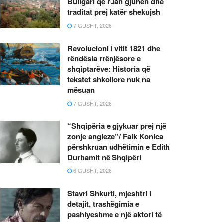
Bullgari që ruan gjuhën dhe
traditat prej katër shekujsh
7 GUSHT, 2026
Revolucioni i vitit 1821 dhe
rëndësia rrënjësore e
shqiptarëve: Historia që
tekstet shkollore nuk na
mësuan
7 GUSHT, 2026
“Shqipëria e gjykuar prej një
zonje angleze”/ Faik Konica
përshkruan udhëtimin e Edith
Durhamit në Shqipëri
6 GUSHT, 2026
Stavri Shkurti, mjeshtri i
detajit, trashëgimia e
pashlyeshme e një aktori të