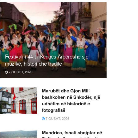
Festivali i 44-t i Këngës Arbëreshe sjell
muzikë, histori dhe traditë
7 GUSHT, 2026
Marubët dhe Gjon Mili
bashkohen në Shkodër, një
udhëtim në historinë e
fotografisë
7 GUSHT, 2026
Mandrica, fshati shqiptar në