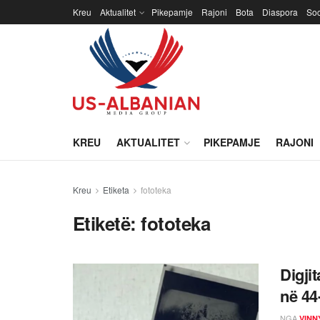
Kreu
Aktualitet
Pikepamje
Rajoni
Bota
Diaspora
Soc
KREU
AKTUALITET
PIKEPAMJE
RAJONI
Kreu
Etiketa
fototeka
Etiketë:
fototeka
Digji
në 44
NGA
VINN