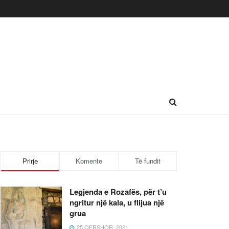
Prirje
Komente
Të fundit
Legjenda e Rozafës, për t’u
ngritur një kala, u flijua një
grua
25 QERSHOR, 2021