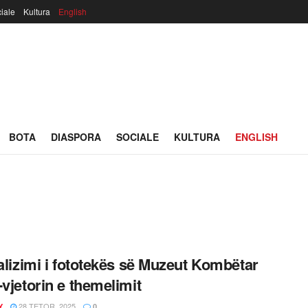
iale
Kultura
English
BOTA
DIASPORA
SOCIALE
KULTURA
ENGLISH
talizimi i fototekës së Muzeut Kombëtar
-vjetorin e themelimit
28 TETOR, 2025
Y
0