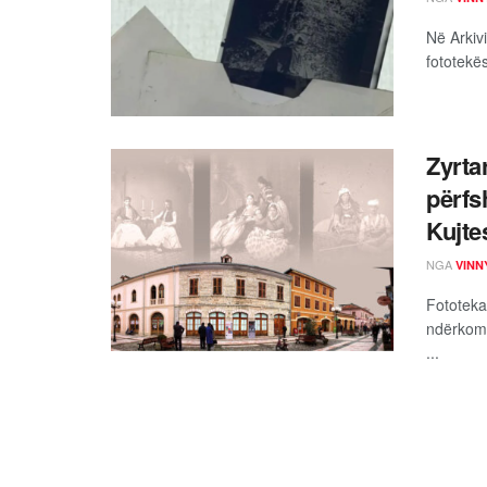
Në Arkivi
fototekës
Zyrta
përfs
Kujte
NGA
VINN
Fototeka
ndërkomb
...