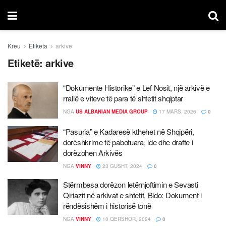
Kreu
Etiketa
arkive
Etiketë:
arkive
“Dokumente Historike” e Lef Nosit, një arkivë e
rrallë e viteve të para të shtetit shqiptar
NGA
US ALBANIAN MEDIA GROUP
17 MARS, 2026
0
“Pasuria” e Kadaresë kthehet në Shqipëri,
dorëshkrime të pabotuara, ide dhe drafte i
dorëzohen Arkivës
NGA
VINNY
23 GUSHT, 2024
0
Stërmbesa dorëzon letërnjoftimin e Sevasti
Qiriazit në arkivat e shtetit, Bido: Dokument i
rëndësishëm i historisë tonë
NGA
VINNY
10 QERSHOR, 2024
0