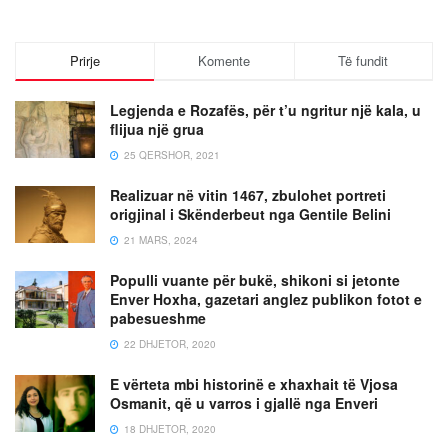
Prirje
Komente
Të fundit
Legjenda e Rozafës, për t’u ngritur një kala, u
flijua një grua
25 QERSHOR, 2021
Realizuar në vitin 1467, zbulohet portreti
origjinal i Skënderbeut nga Gentile Belini
21 MARS, 2024
Populli vuante për bukë, shikoni si jetonte
Enver Hoxha, gazetari anglez publikon fotot e
pabesueshme
22 DHJETOR, 2020
E vërteta mbi historinë e xhaxhait të Vjosa
Osmanit, që u varros i gjallë nga Enveri
18 DHJETOR, 2020