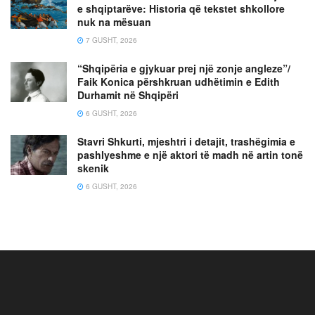
e shqiptarëve: Historia që tekstet shkollore
nuk na mësuan
7 GUSHT, 2026
“Shqipëria e gjykuar prej një zonje angleze”/
Faik Konica përshkruan udhëtimin e Edith
Durhamit në Shqipëri
6 GUSHT, 2026
Stavri Shkurti, mjeshtri i detajit, trashëgimia e
pashlyeshme e një aktori të madh në artin tonë
skenik
6 GUSHT, 2026