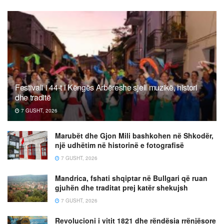
Festivali i 44-t i Këngës Arbëreshe sjell muzikë, histori
dhe traditë
7 GUSHT, 2026
Marubët dhe Gjon Mili bashkohen në Shkodër,
një udhëtim në historinë e fotografisë
7 GUSHT, 2026
Mandrica, fshati shqiptar në Bullgari që ruan
gjuhën dhe traditat prej katër shekujsh
7 GUSHT, 2026
Revolucioni i vitit 1821 dhe rëndësia rrënjësore