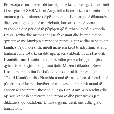
Profesorja e studimeve mbi trashëgimitë kulturore nga Universiteti
i Georgias në SHBA, Lori Amy, foli mbi terrorizmin shtetëror dhe
traumat psiko-kulturore që pësoi populli shqiptar gjatë diktaturës
dhe i vuajti gjatë gjithë tranzicionit, kur struktura të vjetra
vazhdojnë ditë për ditë të përpiqen që të rehabilitojnë diktatorin
Enver Hoxha dhe metodat e tij të frikësimit dhe kërcënimet të
qytetarëve me humbjen e vendit të punës, sigurisë dhe ushqimit të
familjes. Ajo mori si shembull mënyrën krejt të ndryshme se si u
trajtuan edhe sot e kësaj dite nga qeveria aktuale Teatri Historik
Kombëtar me shkatërrim të plotë, edhe pse e mbrojtjën mijëra
qytetarë për 3 vjet dhe nga ana tjetër Muzeu i diktatorit Enver
Hoxha me rindërtim të plotë, edhe pse i braktisur nga të gjithë.
“Teatri Kombëtar dhe Piramida mund të analizohen si shembuj të
përsëritjes së krimit shtetëror në mungesë të riparimit moral të
shoqërisë shqiptare”, thotë studiuesja Lori Amy. Ajo renditi edhe
një seri krimesh shtetërore ndaj pronave dhe pronarëve gjatë
diktaturës, që vazhdojnë të mos e gjejnë drejtësinë edhe gjatë
tranzicionit.