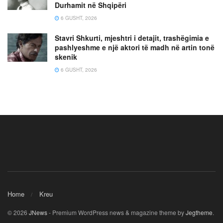
Durhamit në Shqipëri
6 GUSHT, 2026
Stavri Shkurti, mjeshtri i detajit, trashëgimia e
pashlyeshme e një aktori të madh në artin tonë
skenik
6 GUSHT, 2026
Home
Kreu
© 2026
JNews
- Premium WordPress news & magazine theme by
Jegtheme
.