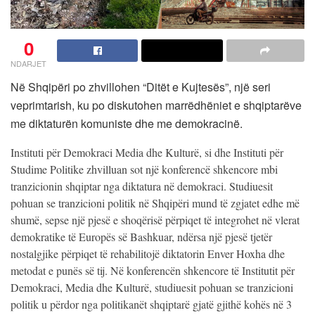
0
NDARJET
Në Shqipëri po zhvillohen “Ditët e Kujtesës”, një seri
veprimtarish, ku po diskutohen marrëdhëniet e shqiptarëve
me diktaturën komuniste dhe me demokracinë.
Instituti për Demokraci Media dhe Kulturë, si dhe Instituti për
Studime Politike zhvilluan sot një konferencë shkencore mbi
tranzicionin shqiptar nga diktatura në demokraci. Studiuesit
pohuan se tranzicioni politik në Shqipëri mund të zgjatet edhe më
shumë, sepse një pjesë e shoqërisë përpiqet të integrohet në vlerat
demokratike të Europës së Bashkuar, ndërsa një pjesë tjetër
nostalgjike përpiqet të rehabilitojë diktatorin Enver Hoxha dhe
metodat e punës së tij. Në konferencën shkencore të Institutit për
Demokraci, Media dhe Kulturë, studiuesit pohuan se tranzicioni
politik u përdor nga politikanët shqiptarë gjatë gjithë kohës në 3