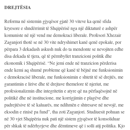
DREJTËSIA
Reforma në sistemin gjyqësor gjatë 30 viteve ka qenë sfida
kryesore e shndërrimit të Shqipërisë nga një diktaturë e ashpër
komuniste në një vend me demokraci liberale. Profesori Xhezair
Zaganjori thotë se në 30 vite ndryshimet kanë qenë epokale, por
përpara 3 dekadash askush nuk do ta mendonte se nevojiten edhe
disa dekada të tjera, që të përmbyllet tranzicioni politik dhe
ekonomik i Shqipërisë. “Ne jemi ende në tranzicion përderisa
ende kemi aq shumë probleme që kanë të bëjnë me funksionimin
e demokracisë liberale, me funksionimin e shtetit të së drejtës, me
garantimin e lirive dhe të drejtave themelore të njeriut, me
profesionalizmin dhe integritetin e atyre që na përfaqësojnë në
politikë dhe në institucione, me korrigjimin e plagëve dhe
padrejtësive të së kaluarës, me ndihmën e shtresave në nevojë, me
eksodin e rinisë pa fund”, tha zoti Zaganjori. Studiuesit pohuan se
në 30 vjet Shqipëria nuk pati një sistem gjyqësor të konsoliduar
për shkak të ndërhyrjeve dhe dëmtimeve që i solli atij politika. Kjo