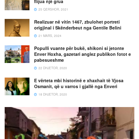
flijua një grua
25 QERSHOR, 2021
Realizuar në vitin 1467, zbulohet portreti
origjinal i Skënderbeut nga Gentile Belini
21 MARS, 2024
Populli vuante për bukë, shikoni si jetonte
Enver Hoxha, gazetari anglez publikon fotot e
pabesueshme
22 DHJETOR, 2020
E vërteta mbi historinë e xhaxhait të Vjosa
Osmanit, që u varros i gjallë nga Enveri
18 DHJETOR, 2020