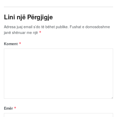
Lini një Përgjigje
Adresa juaj email s’do të bëhet publike.
Fushat e domosdoshme
janë shënuar me një
*
Koment
*
Emër
*