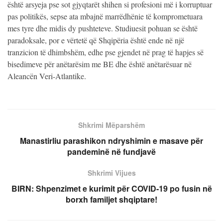
është arsyeja pse sot gjyqtarët shihen si profesioni më i korruptuar
pas politikës, sepse ata mbajnë marrëdhënie të komprometuara
mes tyre dhe midis dy pushteteve. Studiuesit pohuan se është
paradoksale, por e vërtetë që Shqipëria është ende në një
tranzicion të dhimbshëm, edhe pse gjendet në prag të hapjes së
bisedimeve për anëtarësim me BE dhe është anëtarësuar në
Aleancën Veri-Atlantike.
Shkrimi Mëparshëm
Manastirliu parashikon ndryshimin e masave për
pandeminë në fundjavë
Shkrimi Vijues
BIRN: Shpenzimet e kurimit për COVID-19 po fusin në
borxh familjet shqiptare!