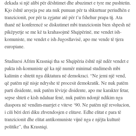
dekada si një alibi për dështimet dhe abuzimet e tyre me pushtetin.
Kjo është arsyeja pse ata nuk punuan për ta shkurtuar periudhën e
tranzicionit, por për ta zgjatur atë për t’u fshehur prapa tij. Ata
thanë në konferencë se diskutimet mbi tranzicionin bien shpesh në
pikëpyetje se me kë ta krahasojmë Shqipërinë, me vendet ish-
komuniste, me vendet e ish-Jugosllavisë, apo me vende të tjera
europiane.
Studiuesi Afrim Krasniqi tha se Shqipëria është një ndër vendet e
pakta ish-komuniste që ka një numër minimal studimesh mbi
kalimin e shtetit nga diktatura në demokraci. “Ne jemi një vend,
që patëm një nisje ndryshe të procesit demokratik. Ne nuk patëm
parti disidente, nuk patëm lëvizje disidente, apo me karakter fetar,
sepse shteti e kish ndaluar fenë, nuk patëm ndonjë ndikim nga
diaspora në vendim-marrjet e viteve ‘90. Ne patëm një revolucion,
i cili bëri deri diku zhvendosjen e elitave. Edhe elitat e para të
tranzicionit dhe elitat antikomuniste vijnë nga e njëjta kulturë
politike”, tha Krasniqi.