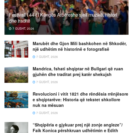
Festivali i 44-t i Këngës Arbëreshe sjell muzikë, histori
dhe traditë
7 GUSHT, 2026
Marubët dhe Gjon Mili bashkohen në Shkodër,
një udhëtim në historinë e fotografisë
7 GUSHT, 2026
Mandrica, fshati shqiptar në Bullgari që ruan
gjuhën dhe traditat prej katër shekujsh
7 GUSHT, 2026
Revolucioni i vitit 1821 dhe rëndësia rrënjësore
e shqiptarëve: Historia që tekstet shkollore
nuk na mësuan
7 GUSHT, 2026
“Shqipëria e gjykuar prej një zonje angleze”/
Faik Konica përshkruan udhëtimin e Edith