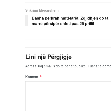
Shkrimi Mëparshëm
Basha përkrah naftëtarët: Zgjidhjen do ta
marrë përsipër shteti pas 25 prillit
Lini një Përgjigje
Adresa juaj email s’do të bëhet publike.
Fushat e dom
Koment
*