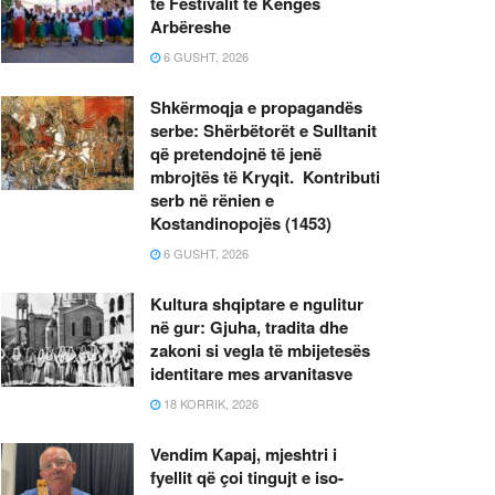
të Festivalit të Këngës
Arbëreshe
6 GUSHT, 2026
Shkërmoqja e propagandës
serbe: Shërbëtorët e Sulltanit
që pretendojnë të jenë
mbrojtës të Kryqit. Kontributi
serb në rënien e
Kostandinopojës (1453)
6 GUSHT, 2026
Kultura shqiptare e ngulitur
në gur: Gjuha, tradita dhe
zakoni si vegla të mbijetesës
identitare mes arvanitasve
18 KORRIK, 2026
Vendim Kapaj, mjeshtri i
fyellit që çoi tingujt e iso-