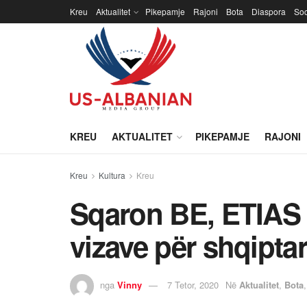
Kreu
Aktualitet
Pikepamje
Rajoni
Bota
Diaspora
Soc
KREU
AKTUALITET
PIKEPAMJE
RAJONI
Kreu
Kultura
Kreu
Sqaron BE, ETIAS n
vizave për shqiptar
nga
Vinny
7 Tetor, 2020
Në
Aktualitet
,
Bota