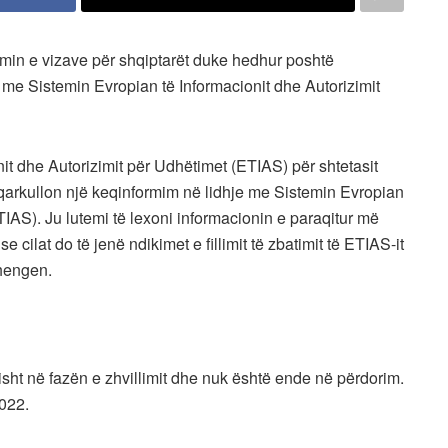
himin e vizave për shqiptarët duke hedhur poshtë
me Sistemin Evropian të Informacionit dhe Autorizimit
it dhe Autorizimit për Udhëtimet (ETIAS) për shtetasit
qarkullon një keqinformim në lidhje me Sistemin Evropian
TIAS). Ju lutemi të lexoni informacionin e paraqitur më
 cilat do të jenë ndikimet e fillimit të zbatimit të ETIAS-it
Shengen.
isht në fazën e zhvillimit dhe nuk është ende në përdorim.
2022.