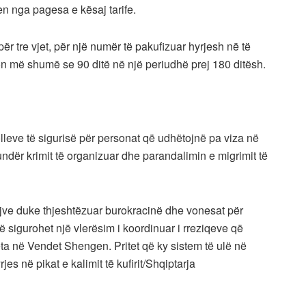
n nga pagesa e kësaj tarife.
ër tre vjet, për një numër të pakufizuar hyrjesh në të
 më shumë se 90 ditë në një periudhë prej 180 ditësh.
olleve të sigurisë për personat që udhëtojnë pa viza në
ndër krimit të organizuar dhe parandalimin e migrimit të
ijve duke thjeshtëzuar burokracinë dhe vonesat për
ë sigurohet një vlerësim i koordinuar i rreziqeve që
eta në Vendet Shengen. Pritet që ky sistem të ulë në
s në pikat e kalimit të kufirit/Shqiptarja