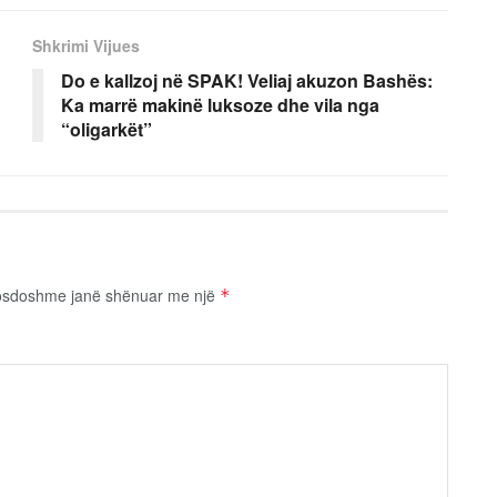
Shkrimi Vijues
Do e kallzoj në SPAK! Veliaj akuzon Bashës:
Ka marrë makinë luksoze dhe vila nga
“oligarkët”
osdoshme janë shënuar me një
*