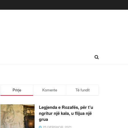
Prirje
Komente
Të fundit
Legjenda e Rozafës, për t’u
ngritur një kala, u flijua një
grua
25 QERSHOR, 2021