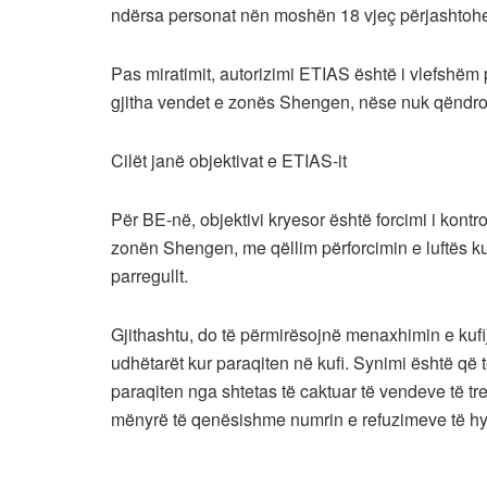
ndërsa personat nën moshën 18 vjeç përjashtohe
Pas miratimit, autorizimi ETIAS është i vlefshëm p
gjitha vendet e zonës Shengen, nëse nuk qëndron
Cilët janë objektivat e ETIAS-it
Për BE-në, objektivi kryesor është forcimi i kontr
zonën Shengen, me qëllim përforcimin e luftës ku
parregullt.
Gjithashtu, do të përmirësojnë menaxhimin e kuf
udhëtarët kur paraqiten në kufi. Synimi është që t
paraqiten nga shtetas të caktuar të vendeve të tr
mënyrë të qenësishme numrin e refuzimeve të hyrje