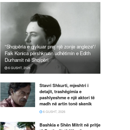
“Shqipëria e gjykuar prej një zonje angleze”/
Faik Konica përshkruan udhëtimin e Edith
Durhamit në Shqipëri
6 GUSHT, 2026
Stavri Shkurti, mjeshtri i
detajit, trashëgimia e
pashlyeshme e një aktori të
madh në artin tonë skenik
6 GUSHT, 2026
Bashkia e Shën Mitrit në pritje