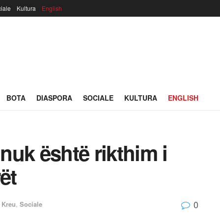
iale
Kultura
English
BOTA
DIASPORA
SOCIALE
KULTURA
ENGLISH
uk është rikthim i
ët
0
,
Kreu
,
Sociale