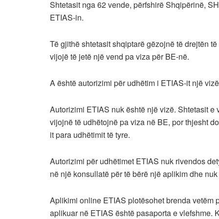
Shtetasit nga 62 vende, përfshirë Shqipërinë, S
ETIAS-in.
Të gjithë shtetasit shqiptarë gëzojnë të drejtën 
vijojë të jetë një vend pa viza për BE-në.
A është autorizimi për udhëtim i ETIAS-it një vizë
Autorizimi ETIAS nuk është një vizë. Shtetasit e 
vijojnë të udhëtojnë pa viza në BE, por thjesht d
it para udhëtimit të tyre.
Autorizimi për udhëtimet ETIAS nuk rivendos dety
në një konsullatë për të bërë një aplikim dhe nuk
Aplikimi online ETIAS plotësohet brenda vetëm pa
aplikuar në ETIAS është pasaporta e vlefshme. K