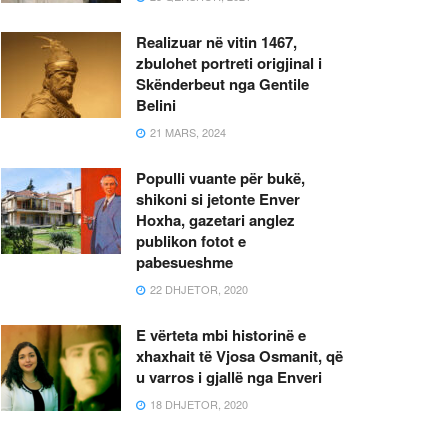
Realizuar në vitin 1467,
zbulohet portreti origjinal i
Skënderbeut nga Gentile
Belini
21 MARS, 2024
Populli vuante për bukë,
shikoni si jetonte Enver
Hoxha, gazetari anglez
publikon fotot e
pabesueshme
22 DHJETOR, 2020
E vërteta mbi historinë e
xhaxhait të Vjosa Osmanit, që
u varros i gjallë nga Enveri
18 DHJETOR, 2020