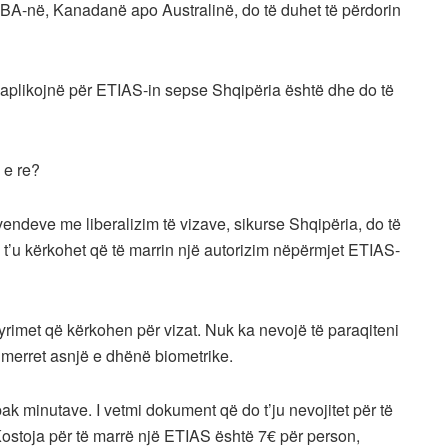
HBA-në, Kanadanë apo Australinë, do të duhet të përdorin
të aplikojnë për ETIAS-in sepse Shqipëria është dhe do të
 e re?
vendeve me liberalizim të vizave, sikurse Shqipëria, do të
o t’u kërkohet që të marrin një autorizim nëpërmjet ETIAS-
rimet që kërkohen për vizat. Nuk ka nevojë të paraqiteni
 merret asnjë e dhënë biometrike.
k minutave. I vetmi dokument që do t’ju nevojitet për të
ostoja për të marrë një ETIAS është 7€ për person,