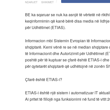
NDARJET
SHIKIMET
BE ka sqaruar se nuk ka asnjë të vërtetë në rikt
keqinformimin që kanë bërë disa media në lidhje 
për Udhëtimet (ETIAS).
Informacion mbi Sistemin Evropian të Informacion
shqiptarë. Kemi vënë re se në median shqiptare 
të Informacionit dhe Autorizimit për Udhëtimet (E
poshtë për të kuptuar se çfarë është ETIAS-i dhe se
për qytetarët shqiptarë që udhëtojnë në zonën 
Çfarë është ETIAS-i?
ETIAS-i është një sistem i automatizuar IT aktual
Ai pritet të fillojë nga funksionimi në fund të vitit 