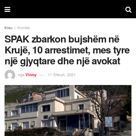
Kreu
Kronike
SPAK zbarkon bujshëm në
Krujë, 10 arrestimet, mes tyre
një gjyqtare dhe një avokat
nga
Vinny
11 Shkurt, 2021