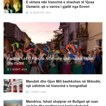
E vërteta mbi historinë e xhaxhait të Vjosa
Osmanit, që u varros i gjallë nga Enveri
18 DHJETOR, 2020
Festivali i 44-t i Këngës Arbëreshe sjell muzikë, histori
dhe traditë
7 GUSHT, 2026
Marubët dhe Gjon Mili bashkohen në Shkodër,
një udhëtim në historinë e fotografisë
7 GUSHT, 2026
Mandrica, fshati shqiptar në Bullgari që ruan
gjuhën dhe traditat prej katër shekujsh