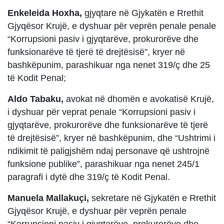
Enkeleida Hoxha,
gjyqtare në Gjykatën e Rrethit
Gjyqësor Krujë, e dyshuar për veprën penale penale
“Korrupsioni pasiv i gjyqtarëve, prokurorëve dhe
funksionarëve të tjerë të drejtësisë”, kryer në
bashkëpunim, parashikuar nga nenet 319/ç dhe 25
të Kodit Penal;
Aldo Tabaku,
avokat në dhomën e avokatisë Krujë,
i dyshuar për veprat penale “Korrupsioni pasiv i
gjyqtarëve, prokurorëve dhe funksionarëve të tjerë
të drejtësisë”, kryer në bashkëpunim, dhe “Ushtrimi i
ndikimit të paligjshëm ndaj personave që ushtrojnë
funksione publike”, parashikuar nga nenet 245/1
paragrafi i dytë dhe 319/ç të Kodit Penal.
Manuela Mallakuçi,
sekretare në Gjykatën e Rrethit
Gjyqësor Krujë, e dyshuar për veprën penale
“Korrupsioni pasiv i gjyqtarëve, prokurorëve dhe