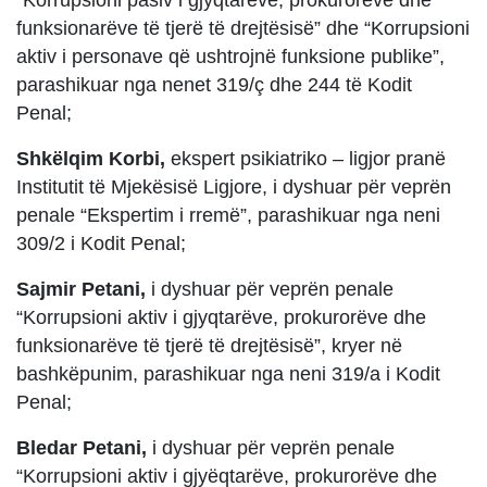
funksionarëve të tjerë të drejtësisë” dhe “Korrupsioni
aktiv i personave që ushtrojnë funksione publike”,
parashikuar nga nenet 319/ç dhe 244 të Kodit
Penal;
Shkëlqim Korbi,
ekspert psikiatriko – ligjor pranë
Institutit të Mjekësisë Ligjore, i dyshuar për veprën
penale “Ekspertim i rremë”, parashikuar nga neni
309/2 i Kodit Penal;
Sajmir Petani,
i dyshuar për veprën penale
“Korrupsioni aktiv i gjyqtarëve, prokurorëve dhe
funksionarëve të tjerë të drejtësisë”, kryer në
bashkëpunim, parashikuar nga neni 319/a i Kodit
Penal;
Bledar Petani,
i dyshuar për veprën penale
“Korrupsioni aktiv i gjyëqtarëve, prokurorëve dhe