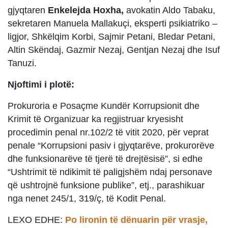
gjyqtaren
Enkelejda Hoxha,
avokatin Aldo Tabaku,
sekretaren Manuela Mallakuçi, eksperti psikiatriko –
ligjor, Shkëlqim Korbi, Sajmir Petani, Bledar Petani,
Altin Skëndaj, Gazmir Nezaj, Gentjan Nezaj dhe Isuf
Tanuzi.
Njoftimi i plotë:
Prokuroria e Posaçme Kundër Korrupsionit dhe
Krimit të Organizuar ka regjistruar kryesisht
procedimin penal nr.102/2 të vitit 2020, për veprat
penale “Korrupsioni pasiv i gjyqtarëve, prokurorëve
dhe funksionarëve të tjerë të drejtësisë”, si edhe
“Ushtrimit të ndikimit të paligjshëm ndaj personave
që ushtrojnë funksione publike”, etj., parashikuar
nga nenet 245/1, 319/ç, të Kodit Penal.
LEXO EDHE:
Po lironin të dënuarin për vrasje,