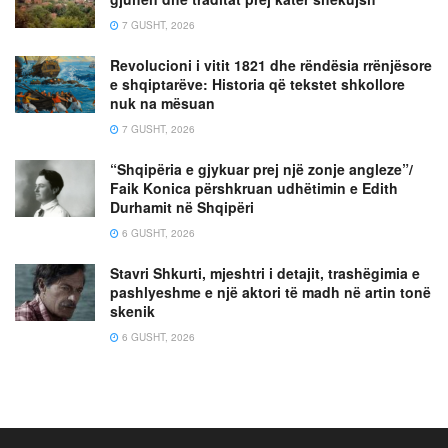
7 GUSHT, 2026
Revolucioni i vitit 1821 dhe rëndësia rrënjësore
e shqiptarëve: Historia që tekstet shkollore
nuk na mësuan
7 GUSHT, 2026
“Shqipëria e gjykuar prej një zonje angleze”/
Faik Konica përshkruan udhëtimin e Edith
Durhamit në Shqipëri
6 GUSHT, 2026
Stavri Shkurti, mjeshtri i detajit, trashëgimia e
pashlyeshme e një aktori të madh në artin tonë
skenik
6 GUSHT, 2026