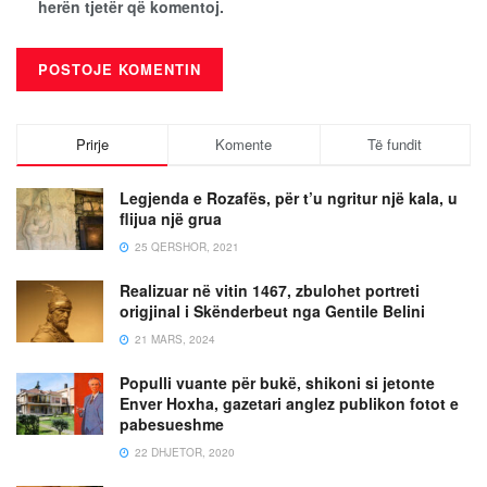
herën tjetër që komentoj.
Prirje
Komente
Të fundit
Legjenda e Rozafës, për t’u ngritur një kala, u
flijua një grua
25 QERSHOR, 2021
Realizuar në vitin 1467, zbulohet portreti
origjinal i Skënderbeut nga Gentile Belini
21 MARS, 2024
Populli vuante për bukë, shikoni si jetonte
Enver Hoxha, gazetari anglez publikon fotot e
pabesueshme
22 DHJETOR, 2020