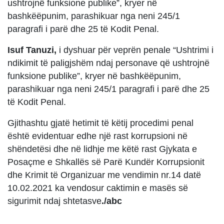
ushtrojnë funksione publike”, kryer në
bashkëëpunim, parashikuar nga neni 245/1
paragrafi i parë dhe 25 të Kodit Penal.
Isuf Tanuzi,
i dyshuar për veprën penale “Ushtrimi i
ndikimit të paligjshëm ndaj personave që ushtrojnë
funksione publike”, kryer në bashkëëpunim,
parashikuar nga neni 245/1 paragrafi i parë dhe 25
të Kodit Penal.
Gjithashtu gjatë hetimit të këtij procedimi penal
është evidentuar edhe një rast korrupsioni në
shëndetësi dhe në lidhje me këtë rast Gjykata e
Posaçme e Shkallës së Parë Kundër Korrupsionit
dhe Krimit të Organizuar me vendimin nr.14 datë
10.02.2021 ka vendosur caktimin e masës së
sigurimit ndaj shtetasve
./abc