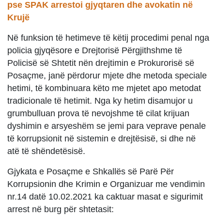
pse SPAK arrestoi gjyqtaren dhe avokatin në
Krujë
Në funksion të hetimeve të këtij procedimi penal nga
policia gjyqësore e Drejtorisë Përgjithshme të
Policisë së Shtetit nën drejtimin e Prokurorisë së
Posaçme, janë përdorur mjete dhe metoda speciale
hetimi, të kombinuara këto me mjetet apo metodat
tradicionale të hetimit. Nga ky hetim disamujor u
grumbulluan prova të nevojshme të cilat krijuan
dyshimin e arsyeshëm se jemi para veprave penale
të korrupsionit në sistemin e drejtësisë, si dhe në
atë të shëndetësisë.
Gjykata e Posaçme e Shkallës së Parë Për
Korrupsionin dhe Krimin e Organizuar me vendimin
nr.14 datë 10.02.2021 ka caktuar masat e sigurimit
arrest në burg për shtetasit: