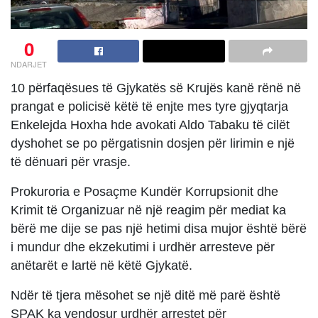
0
NDARJET
10 përfaqësues të Gjykatës së Krujës kanë rënë në
prangat e policisë këtë të enjte mes tyre gjyqtarja
Enkelejda Hoxha hde avokati Aldo Tabaku të cilët
dyshohet se po përgatisnin dosjen për lirimin e një
të dënuari për vrasje.
Prokuroria e Posaçme Kundër Korrupsionit dhe
Krimit të Organizuar në një reagim për mediat ka
bërë me dije se pas një hetimi disa mujor është bërë
i mundur dhe ekzekutimi i urdhër arresteve për
anëtarët e lartë në këtë Gjykatë.
Ndër të tjera mësohet se një ditë më parë është
SPAK ka vendosur urdhër arrestet për