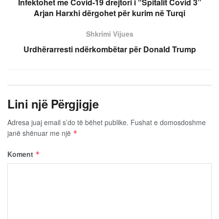
Infektohet me Covid-19 drejtori i “Spitalit Covid 3”
Arjan Harxhi dërgohet për kurim në Turqi
Shkrimi Vijues
Urdhërarresti ndërkombëtar për Donald Trump
Lini një Përgjigje
Adresa juaj email s’do të bëhet publike.
Fushat e domosdoshme
janë shënuar me një
*
Koment
*