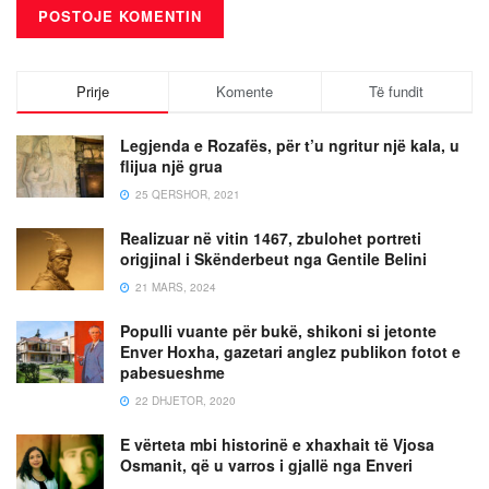
Prirje
Komente
Të fundit
Legjenda e Rozafës, për t’u ngritur një kala, u
flijua një grua
25 QERSHOR, 2021
Realizuar në vitin 1467, zbulohet portreti
origjinal i Skënderbeut nga Gentile Belini
21 MARS, 2024
Populli vuante për bukë, shikoni si jetonte
Enver Hoxha, gazetari anglez publikon fotot e
pabesueshme
22 DHJETOR, 2020
E vërteta mbi historinë e xhaxhait të Vjosa
Osmanit, që u varros i gjallë nga Enveri