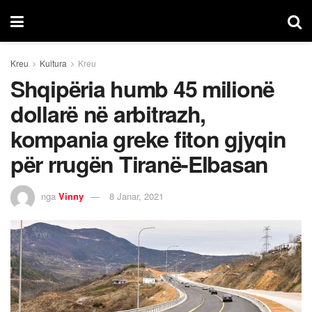
Kreu
Kultura
Kreu
Shqipëria humb 45 milionë
dollarë në arbitrazh,
kompania greke fiton gjyqin
për rrugën Tiranë-Elbasan
nga
Vinny
8 Janar, 2021