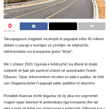
0
NDARJET
Taksapaguesit shqiptarë rrezikojnë të paguajnë edhe 45 milionë
dollarë si pasojë e humbjes së çështjes në arbitrazhin
ndërkombëtar me kompaninë greke “Aktor”.
Më 1 shtator 2020, Gjykata e Arbitrazhit i ka dhënë të drejtë
subjektit në fjalë për punimet shtesë në autostradën Tiranë-
Elbasan. Sipas dokumenteve rezulton se pala e paditur, në këtë
rast Shqipëria duhet t’i paguajë palës paditëse tri detyrime.
Penaliteti financiar është llogaritur në dy pika me segmentet
rrugore sipas faturave të pretenduara nga kompania dhe një
pikë e tretë që lidhet me shpenzimet e arbitrazhit. Fillimisht kur u