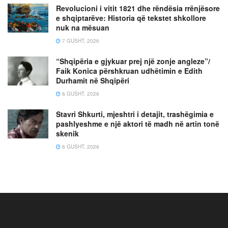
Revolucioni i vitit 1821 dhe rëndësia rrënjësore
e shqiptarëve: Historia që tekstet shkollore
nuk na mësuan
7 GUSHT, 2026
“Shqipëria e gjykuar prej një zonje angleze”/
Faik Konica përshkruan udhëtimin e Edith
Durhamit në Shqipëri
6 GUSHT, 2026
Stavri Shkurti, mjeshtri i detajit, trashëgimia e
pashlyeshme e një aktori të madh në artin tonë
skenik
6 GUSHT, 2026