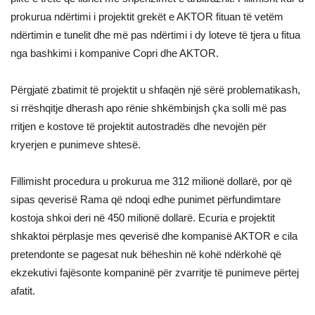
prokurua ndërtimi i projektit grekët e AKTOR fituan të vetëm
ndërtimin e tunelit dhe më pas ndërtimi i dy loteve të tjera u fitua
nga bashkimi i kompanive Copri dhe AKTOR.
Përgjatë zbatimit të projektit u shfaqën një sërë problematikash,
si rrëshqitje dherash apo rënie shkëmbinjsh çka solli më pas
rritjen e kostove të projektit autostradës dhe nevojën për
kryerjen e punimeve shtesë.
Fillimisht procedura u prokurua me 312 milionë dollarë, por që
sipas qeverisë Rama që ndoqi edhe punimet përfundimtare
kostoja shkoi deri në 450 milionë dollarë. Ecuria e projektit
shkaktoi përplasje mes qeverisë dhe kompanisë AKTOR e cila
pretendonte se pagesat nuk bëheshin në kohë ndërkohë që
ekzekutivi fajësonte kompaninë për zvarritje të punimeve përtej
afatit.