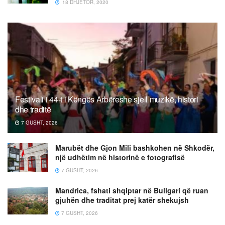
18 DHJETOR, 2020
Festivali i 44-t i Këngës Arbëreshe sjell muzikë, histori
dhe traditë
7 GUSHT, 2026
Marubët dhe Gjon Mili bashkohen në Shkodër,
një udhëtim në historinë e fotografisë
7 GUSHT, 2026
Mandrica, fshati shqiptar në Bullgari që ruan
gjuhën dhe traditat prej katër shekujsh
7 GUSHT, 2026