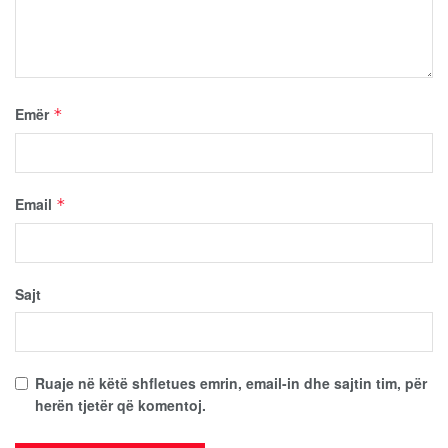
Emër
*
Email
*
Sajt
Ruaje në këtë shfletues emrin, email-in dhe sajtin tim, për
herën tjetër që komentoj.