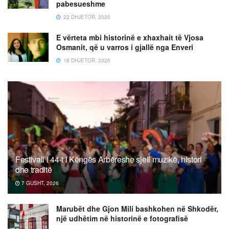
pabesueshme
22 DHJETOR, 2020
E vërteta mbi historinë e xhaxhait të Vjosa
Osmanit, që u varros i gjallë nga Enveri
18 DHJETOR, 2020
Festivali i 44-t i Këngës Arbëreshe sjell muzikë, histori
dhe traditë
7 GUSHT, 2026
Marubët dhe Gjon Mili bashkohen në Shkodër,
një udhëtim në historinë e fotografisë