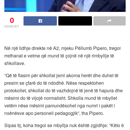
0
NDARJET
Në një lidhje direkte në A2, mjeku Pëllumb Pipero, tregoi
rrethanat e vetme që mund të çojnë në një rimbyllje të
shkollave.
“Që të flasim për shkollat jemi akoma herët dhe duhet të
presim se çfarë do të ndodhë. Nëse respektohen
protokollet, shkollat do të vazhdojnë të jenë të hapura dhe
mësimi do të vijojë normalisht. Shkolla mund të mbyllet
vetëm nëse mësimi pamundësohet nga numri i pakët i
nxënësve apo personeli pedagogjik”, tha Pipero.
Sipas tij, koha tregoi se mbyllja nuk është zgjidhje: “Këto 6