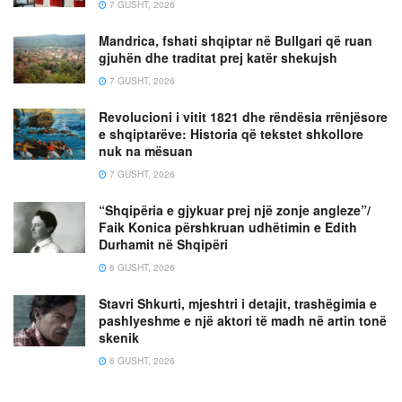
7 GUSHT, 2026
Mandrica, fshati shqiptar në Bullgari që ruan
gjuhën dhe traditat prej katër shekujsh
7 GUSHT, 2026
Revolucioni i vitit 1821 dhe rëndësia rrënjësore
e shqiptarëve: Historia që tekstet shkollore
nuk na mësuan
7 GUSHT, 2026
“Shqipëria e gjykuar prej një zonje angleze”/
Faik Konica përshkruan udhëtimin e Edith
Durhamit në Shqipëri
6 GUSHT, 2026
Stavri Shkurti, mjeshtri i detajit, trashëgimia e
pashlyeshme e një aktori të madh në artin tonë
skenik
6 GUSHT, 2026