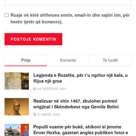
Ruaje në këtë shfletues emrin, email-in dhe sajtin tim, për
herën tjetër që komentoj.
Prirje
Komente
Të fundit
Legjenda e Rozafës, për t’u ngritur një kala, u
flijua një grua
25 QERSHOR, 2021
Realizuar në vitin 1467, zbulohet portreti
origjinal i Skënderbeut nga Gentile Belini
21 MARS, 2024
Populli vuante për bukë, shikoni si jetonte
Enver Hoxha, gazetari anglez publikon fotot e