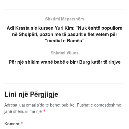
Shkrimi Mëparshëm
Adi Krasta s’e kursen Yuri Kim: “Nuk është popullore
në Shqipëri, pozon me të pasurit e flet vetëm për
“mediat e Ramës”
Shkrimi Vijues
Për një shikim vranë babë e bir / Burg katër të rinjve
Lini një Përgjigje
Adresa juaj email s’do të bëhet publike.
Fushat e domosdoshme
janë shënuar me një
*
Koment
*