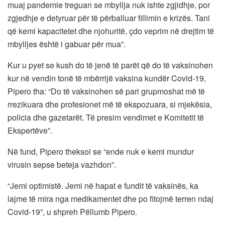
muaj pandemie treguan se mbyllja nuk ishte zgjidhje, por
zgjedhje e detyruar për të përballuar fillimin e krizës. Tani
që kemi kapacitetet dhe njohuritë, çdo veprim në drejtim të
mbylljes është i gabuar për mua”.
Kur u pyet se kush do të jenë të parët që do të vaksinohen
kur në vendin tonë të mbërrijë vaksina kundër Covid-19,
Pipero tha: “Do të vaksinohen së pari grupmoshat më të
rrezikuara dhe profesionet më të ekspozuara, si mjekësia,
policia dhe gazetarët. Të presim vendimet e Komitetit të
Ekspertëve”.
Në fund, Pipero theksoi se “ende nuk e kemi mundur
virusin sepse beteja vazhdon”.
“Jemi optimistë. Jemi në hapat e fundit të vaksinës, ka
lajme të mira nga medikamentet dhe po fitojmë terren ndaj
Covid-19”, u shpreh Pëllumb Pipero.