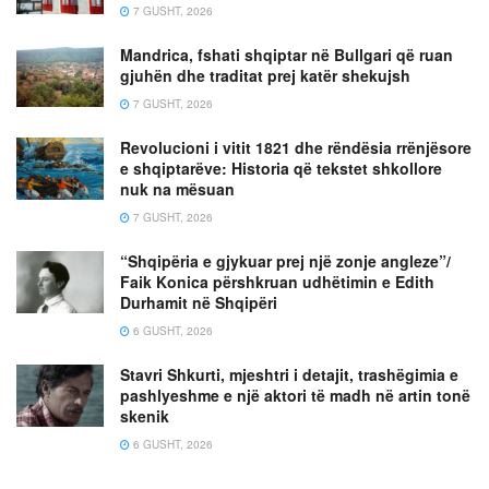
7 GUSHT, 2026
Mandrica, fshati shqiptar në Bullgari që ruan
gjuhën dhe traditat prej katër shekujsh
7 GUSHT, 2026
Revolucioni i vitit 1821 dhe rëndësia rrënjësore
e shqiptarëve: Historia që tekstet shkollore
nuk na mësuan
7 GUSHT, 2026
“Shqipëria e gjykuar prej një zonje angleze”/
Faik Konica përshkruan udhëtimin e Edith
Durhamit në Shqipëri
6 GUSHT, 2026
Stavri Shkurti, mjeshtri i detajit, trashëgimia e
pashlyeshme e një aktori të madh në artin tonë
skenik
6 GUSHT, 2026