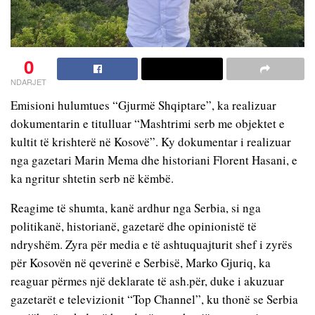
0
NDARJET
Emisioni hulumtues “Gjurmë Shqiptare”, ka realizuar
dokumentarin e titulluar “Mashtrimi serb me objektet e
kultit të krishterë në Kosovë”. Ky dokumentar i realizuar
nga gazetari Marin Mema dhe historiani Florent Hasani, e
ka ngritur shtetin serb në këmbë.
Reagime të shumta, kanë ardhur nga Serbia, si nga
politikanë, historianë, gazetarë dhe opinionistë të
ndryshëm. Zyra për media e të ashtuquajturit shef i zyrës
për Kosovën në qeverinë e Serbisë, Marko Gjuriq, ka
reaguar përmes një deklarate të ash.për, duke i akuzuar
gazetarët e televizionit “Top Channel”, ku thonë se Serbia