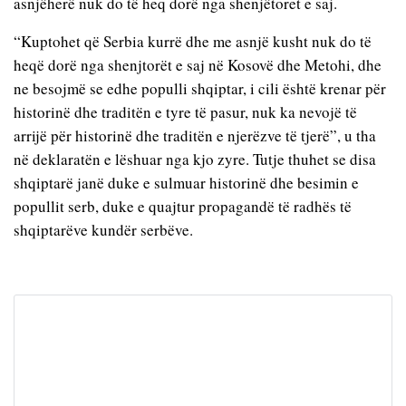
asnjëherë nuk do të heq dorë nga shenjëtoret e saj.
“Kuptohet që Serbia kurrë dhe me asnjë kusht nuk do të
heqë dorë nga shenjtorët e saj në Kosovë dhe Metohi, dhe
ne besojmë se edhe populli shqiptar, i cili është krenar për
historinë dhe traditën e tyre të pasur, nuk ka nevojë të
arrijë për historinë dhe traditën e njerëzve të tjerë”, u tha
në deklaratën e lëshuar nga kjo zyre. Tutje thuhet se disa
shqiptarë janë duke e sulmuar historinë dhe besimin e
popullit serb, duke e quajtur propagandë të radhës të
shqiptarëve kundër serbëve.