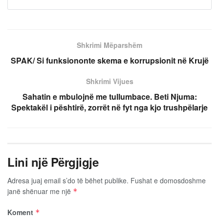
Shkrimi Mëparshëm
SPAK/ Si funksiononte skema e korrupsionit në Krujë
Shkrimi Vijues
Sahatin e mbulojnë me tullumbace. Beti Njuma:
Spektakël i pështirë, zorrët në fyt nga kjo trushpëlarje
Lini një Përgjigje
Adresa juaj email s’do të bëhet publike.
Fushat e domosdoshme
janë shënuar me një
*
Koment
*