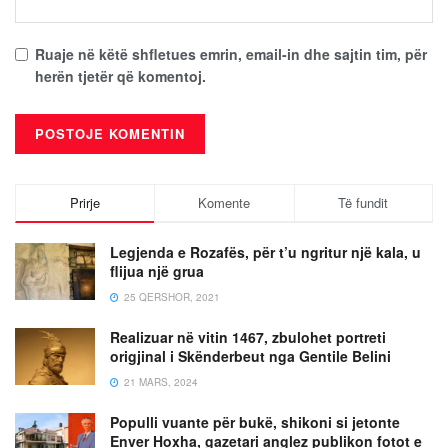
Ruaje në këtë shfletues emrin, email-in dhe sajtin tim, për
herën tjetër që komentoj.
Prirje
Komente
Të fundit
Legjenda e Rozafës, për t’u ngritur një kala, u
flijua një grua
25 QERSHOR, 2021
Realizuar në vitin 1467, zbulohet portreti
origjinal i Skënderbeut nga Gentile Belini
21 MARS, 2024
Populli vuante për bukë, shikoni si jetonte
Enver Hoxha, gazetari anglez publikon fotot e