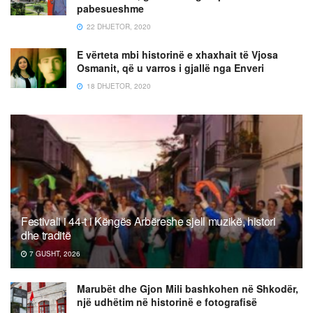
pabesueshme
22 DHJETOR, 2020
E vërteta mbi historinë e xhaxhait të Vjosa
Osmanit, që u varros i gjallë nga Enveri
18 DHJETOR, 2020
Festivali i 44-t i Këngës Arbëreshe sjell muzikë, histori
dhe traditë
7 GUSHT, 2026
Marubët dhe Gjon Mili bashkohen në Shkodër,
një udhëtim në historinë e fotografisë