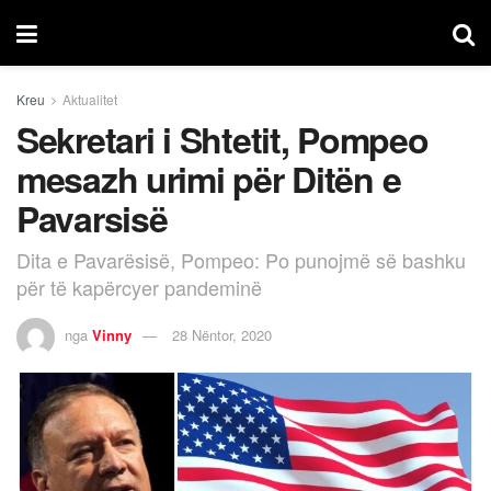
Kreu
Aktualitet
Sekretari i Shtetit, Pompeo
mesazh urimi për Ditën e
Pavarsisë
Dita e Pavarësisë, Pompeo: Po punojmë së bashku
për të kapërcyer pandeminë
nga
Vinny
28 Nëntor, 2020