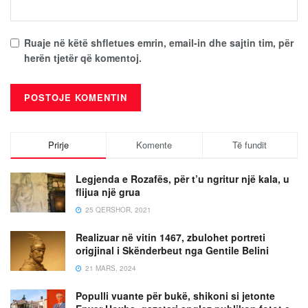
Ruaje në këtë shfletues emrin, email-in dhe sajtin tim, për
herën tjetër që komentoj.
Prirje
Komente
Të fundit
Legjenda e Rozafës, për t’u ngritur një kala, u
flijua një grua
25 QERSHOR, 2021
Realizuar në vitin 1467, zbulohet portreti
origjinal i Skënderbeut nga Gentile Belini
21 MARS, 2024
Populli vuante për bukë, shikoni si jetonte