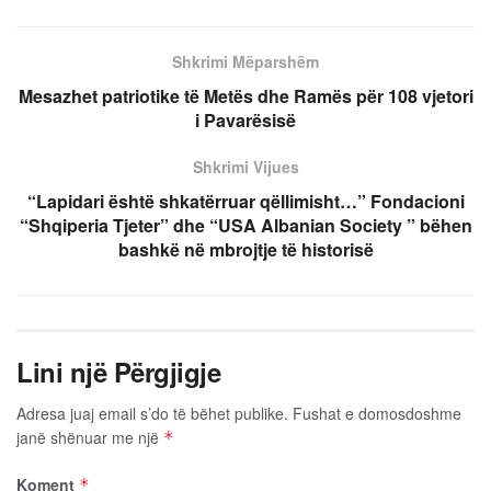
Shkrimi Mëparshëm
Mesazhet patriotike të Metës dhe Ramës për 108 vjetori
i Pavarësisë
Shkrimi Vijues
“Lapidari është shkatërruar qëllimisht…” Fondacioni
“Shqiperia Tjeter” dhe “USA Albanian Society ” bëhen
bashkë në mbrojtje të historisë
Lini një Përgjigje
Adresa juaj email s’do të bëhet publike.
Fushat e domosdoshme
janë shënuar me një
*
Koment
*