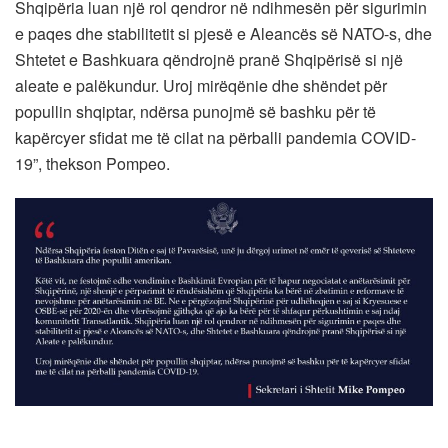
Shqipëria luan një rol qendror në ndihmesën për sigurimin
e paqes dhe stabilitetit si pjesë e Aleancës së NATO-s, dhe
Shtetet e Bashkuara qëndrojnë pranë Shqipërisë si një
aleate e palëkundur. Uroj mirëqënie dhe shëndet për
popullin shqiptar, ndërsa punojmë së bashku për të
kapërcyer sfidat me të cilat na përballi pandemia COVID-
19”, thekson Pompeo.