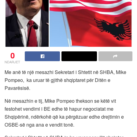
0
NDARJET
Me anë të një mesazhi Sekretari i Shtetit në SHBA, Mike
Pompeo, ka uruar të gjithë shqiptaret për Ditën e
Pavarësisë.
Në mesazhin e tij, Mike Pompeo thekson se këtë vit
festohet vendimi i BE edhe të hapur negociatat me
Shqipërinë, ndërkohë që ka përgëzuar edhe drejtimin e
OSBE-së nga ana e vendit tonë.