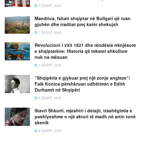
7 GUSHT, 2026
Mandrica, fshati shqiptar në Bullgari që ruan
gjuhën dhe traditat prej katër shekujsh
7 GUSHT, 2026
Revolucioni i vitit 1821 dhe rëndësia rrënjësore
e shqiptarëve: Historia që tekstet shkollore
nuk na mësuan
7 GUSHT, 2026
“Shqipëria e gjykuar prej një zonje angleze”/
Faik Konica përshkruan udhëtimin e Edith
Durhamit në Shqipëri
6 GUSHT, 2026
Stavri Shkurti, mjeshtri i detajit, trashëgimia e
pashlyeshme e një aktori të madh në artin tonë
skenik
6 GUSHT, 2026