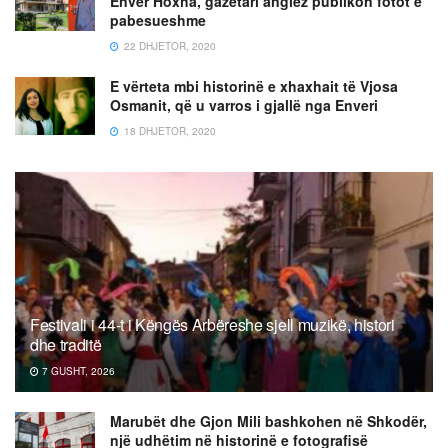
Enver Hoxha, gazetari anglez publikon fotot e
pabesueshme
22 DHJETOR, 2020
E vërteta mbi historinë e xhaxhait të Vjosa
Osmanit, që u varros i gjallë nga Enveri
18 DHJETOR, 2020
Festivali i 44-t i Këngës Arbëreshe sjell muzikë, histori
dhe traditë
7 GUSHT, 2026
Marubët dhe Gjon Mili bashkohen në Shkodër,
një udhëtim në historinë e fotografisë