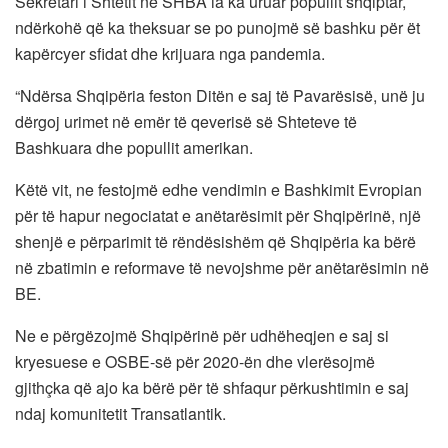
Sekretari i Shtetit në SHBA ia ka uruar popullit shqiptar,
ndërkohë që ka theksuar se po punojmë së bashku për ët
kapërcyer sfidat dhe krijuara nga pandemia.
“Ndërsa Shqipëria feston Ditën e saj të Pavarësisë, unë ju
dërgoj urimet në emër të qeverisë së Shteteve të
Bashkuara dhe popullit amerikan.
Këtë vit, ne festojmë edhe vendimin e Bashkimit Evropian
për të hapur negociatat e anëtarësimit për Shqipërinë, një
shenjë e përparimit të rëndësishëm që Shqipëria ka bërë
në zbatimin e reformave të nevojshme për anëtarësimin në
BE.
Ne e përgëzojmë Shqipërinë për udhëheqjen e saj si
kryesuese e OSBE-së për 2020-ën dhe vlerësojmë
gjithçka që ajo ka bërë për të shfaqur përkushtimin e saj
ndaj komunitetit Transatlantik.