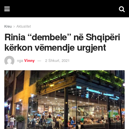
Kreu
Aktualitet
Rinia “dembele” në Shqipëri
kërkon vëmendje urgjent
nga
Vinny
2 Shkurt, 2021