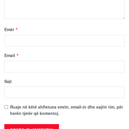
Emër
*
Email
*
Sajt
Ruaje në këtë shfletues emrin, email-in dhe sajtin tim, për
herën tjetër që komentoj.