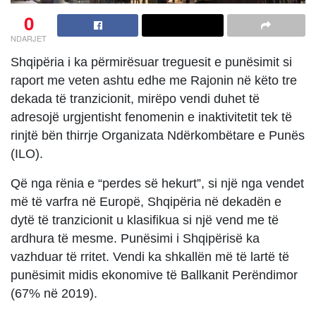
0
NDARJET
Shqipëria i ka përmirësuar treguesit e punësimit si
raport me veten ashtu edhe me Rajonin në këto tre
dekada të tranzicionit, mirëpo vendi duhet të
adresojë urgjentisht fenomenin e inaktivitetit tek të
rinjtë bën thirrje Organizata Ndërkombëtare e Punës
(ILO).
Që nga rënia e “perdes së hekurt”, si një nga vendet
më të varfra në Europë, Shqipëria në dekadën e
dytë të tranzicionit u klasifikua si një vend me të
ardhura të mesme. Punësimi i Shqipërisë ka
vazhduar të rritet. Vendi ka shkallën më të lartë të
punësimit midis ekonomive të Ballkanit Perëndimor
(67% në 2019).