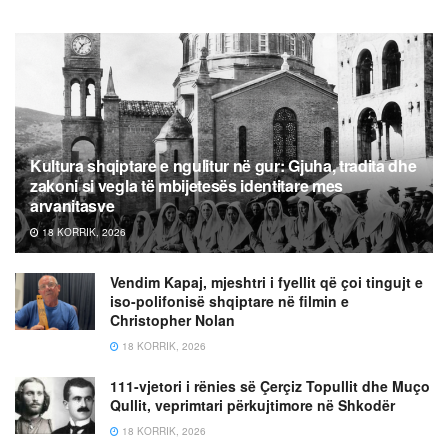
Kultura shqiptare e ngulitur në gur: Gjuha, tradita dhe
zakoni si vegla të mbijetesës identitare mes
arvanitasve
18 KORRIK, 2026
Vendim Kapaj, mjeshtri i fyellit që çoi tingujt e
iso-polifonisë shqiptare në filmin e
Christopher Nolan
18 KORRIK, 2026
111-vjetori i rënies së Çerçiz Topullit dhe Muço
Qullit, veprimtari përkujtimore në Shkodër
18 KORRIK, 2026