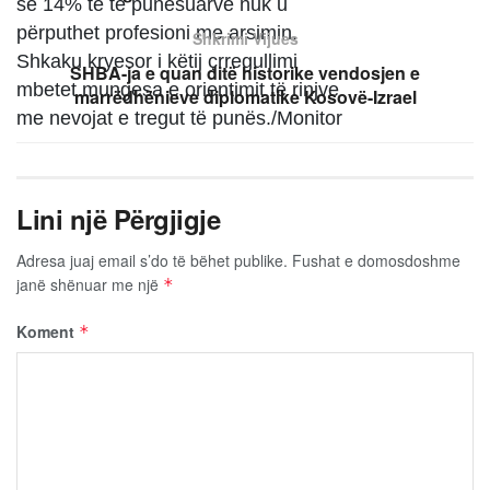
se 14% të të punësuarve nuk u
përputhet profesioni me arsimin.
Shkrimi Vijues
Shkaku kryesor i këtij çrregullimi
SHBA-ja e quan ditë historike vendosjen e
mbetet mungesa e orientimit të rinjve
marrëdhënieve diplomatike Kosovë-Izrael
me nevojat e tregut të punës./Monitor
Lini një Përgjigje
Adresa juaj email s’do të bëhet publike.
Fushat e domosdoshme
janë shënuar me një
*
Koment
*