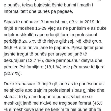
e punës, teksa bujqësia është burimi i madh i
informalitetit dhe punës pa pagesë.
Sipas të dhënave të brendshme, në vitin 2019, të
rinjtë e moshës 15-29 vjeç as në punësim e as duke
ndjekur shkollën apo ndonjë formim profesional
përbëjnë 26,6 % të të rinjve gjithsej. Në këtë grup,
36,5 % e të rinjve janë të papunë. Pjesa tjetër janë
jashtë tregut të punës për arsye se janë të
dekurajuar (12,7 %), duke përmbushur detyra dhe
përgjegjësi familjare (18,1 %) ose për arsye të tjera
(32,7 %).
Duke krahasuar të rinjtë që janë as të punësuar as
në shkollë apo trajnim profesional sipas gjinisë dhe
statusit të tyre në tregun e punës, vihet re se
meshkujt janë më aktivë në treg sesa femrat (45,3
% e meshkujve janë në kërkim të një pune dhe të