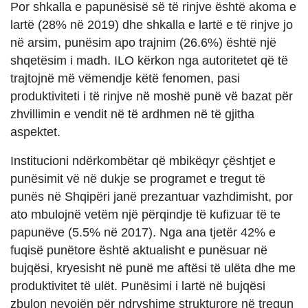
Por shkalla e papunësisë së të rinjve është akoma e
lartë (28% në 2019) dhe shkalla e lartë e të rinjve jo
në arsim, punësim apo trajnim (26.6%) është një
shqetësim i madh. ILO kërkon nga autoritetet që të
trajtojnë më vëmendje këtë fenomen, pasi
produktiviteti i të rinjve në moshë punë vë bazat për
zhvillimin e vendit në të ardhmen në të gjitha
aspektet.
Institucioni ndërkombëtar që mbikëqyr çështjet e
punësimit vë në dukje se programet e tregut të
punës në Shqipëri janë prezantuar vazhdimisht, por
ato mbulojnë vetëm një përqindje të kufizuar të te
papunëve (5.5% në 2017). Nga ana tjetër 42% e
fuqisë punëtore është aktualisht e punësuar në
bujqësi, kryesisht në punë me aftësi të ulëta dhe me
produktivitet të ulët. Punësimi i lartë në bujqësi
zbulon nevojën për ndryshime strukturore në tregun