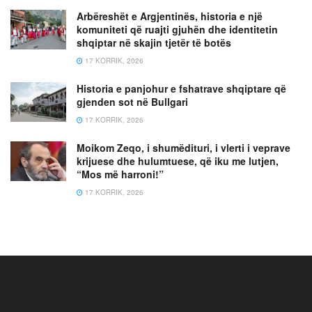
Arbëreshët e Argjentinës, historia e një
komuniteti që ruajti gjuhën dhe identitetin
shqiptar në skajin tjetër të botës
17 KORRIK, 2026
Historia e panjohur e fshatrave shqiptare që
gjenden sot në Bullgari
17 KORRIK, 2026
Moikom Zeqo, i shumëdituri, i vlerti i veprave
krijuese dhe hulumtuese, që iku me lutjen,
“Mos më harroni!”
17 KORRIK, 2026