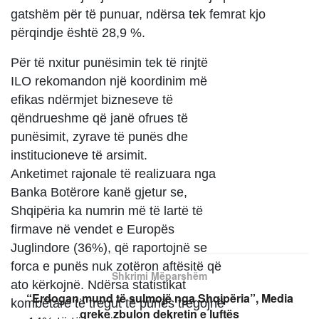
gatshëm për të punuar, ndërsa tek femrat kjo
përqindje është 28,9 %.
Për të nxitur punësimin tek të rinjtë
ILO rekomandon një koordinim më
efikas ndërmjet bizneseve të
qëndrueshme që janë ofrues të
punësimit, zyrave të punës dhe
institucioneve të arsimit.
Anketimet rajonale të realizuara nga
Banka Botërore kanë gjetur se,
Shqipëria ka numrin më të lartë të
firmave në vendet e Europës
Juglindore (36%), që raportojnë se
forca e punës nuk zotëron aftësitë që
Shkrimi Mëparshëm
ato kërkojnë. Ndërsa statistikat
“Erdogan mund të sulmojë nga Shqipëria”, Media
kombëtare të tregut të punës tregojnë
greke zbulon dekretin e luftës