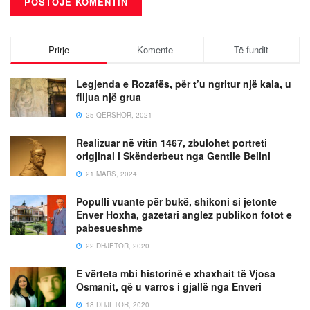
Prirje
Komente
Të fundit
Legjenda e Rozafës, për t’u ngritur një kala, u
flijua një grua
25 QERSHOR, 2021
Realizuar në vitin 1467, zbulohet portreti
origjinal i Skënderbeut nga Gentile Belini
21 MARS, 2024
Populli vuante për bukë, shikoni si jetonte
Enver Hoxha, gazetari anglez publikon fotot e
pabesueshme
22 DHJETOR, 2020
E vërteta mbi historinë e xhaxhait të Vjosa
Osmanit, që u varros i gjallë nga Enveri
18 DHJETOR, 2020