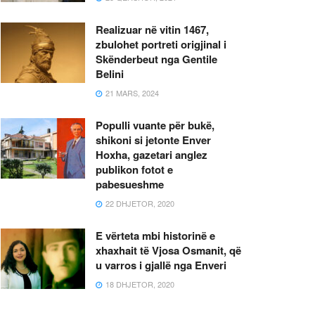
Realizuar në vitin 1467,
zbulohet portreti origjinal i
Skënderbeut nga Gentile
Belini
21 MARS, 2024
Populli vuante për bukë,
shikoni si jetonte Enver
Hoxha, gazetari anglez
publikon fotot e
pabesueshme
22 DHJETOR, 2020
E vërteta mbi historinë e
xhaxhait të Vjosa Osmanit, që
u varros i gjallë nga Enveri
18 DHJETOR, 2020