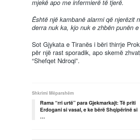
mjekë apo me infermierë të tjerë.
Është një kambanë alarmi që njerëzit n
derra nuk ka, kjo nuk e zhbën punën e t
Sot Gjykata e Tiranës i bëri thirrje Prok
për një rast sporadik, apo skemë zhvatje
“Shefqet Ndroqi”.
Shkrimi Mëparshëm
Rama “rri urtë” para Gjekmarkajt: Të priti
Erdogani si vasal, e ke bërë Shqipërinë si
…