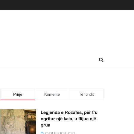
Prirje
Komente
Të fundit
Legjenda e Rozafës, për t’u
ngritur një kala, u flijua një
grua
25 QERSHOR, 2021