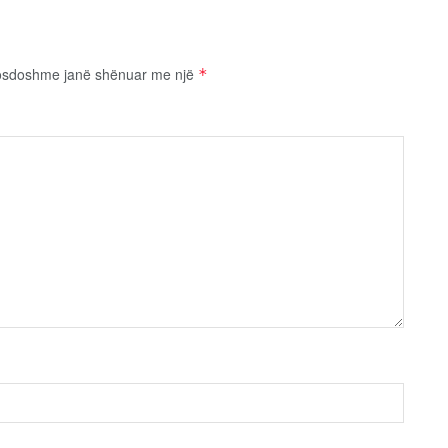
osdoshme janë shënuar me një
*