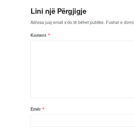
Lini një Përgjigje
Adresa juaj email s’do të bëhet publike.
Fushat e dom
Koment
*
Emër
*