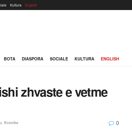
iale
Kultura
English
BOTA
DIASPORA
SOCIALE
KULTURA
ENGLISH
ishi zhvaste e vetme
0
u
,
Kronike