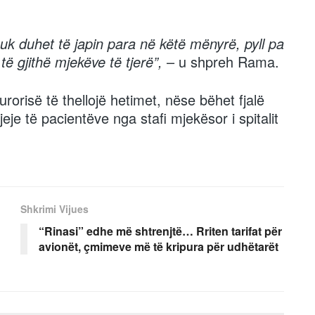
uk duhet të japin para në këtë mënyrë, pyll pa
ë gjithë mjekëve të tjerë”,
– u shpreh Rama.
urorisë të thellojë hetimet, nëse bëhet fjalë
je të pacientëve nga stafi mjekësor i spitalit
Shkrimi Vijues
“Rinasi” edhe më shtrenjtë… Rriten tarifat për
avionët, çmimeve më të kripura për udhëtarët