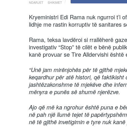
NDARJET
SHIKIMET
Kryeministri Edi Rama nuk ngurroi t’i 
lidhje me rastin korruptiv të sanitares s
Rama, teksa lavdëroi si rrallëherë gaze
investigativ “Stop” të cilët e bënë publ
kanë provuar se Tire Alldervishi është 
“Unë jam mirënjohës për të gjithë mjekë
keqardhur për atë histori, që faktikish
jashtëzakonshme të mjekëve dhe inferm
mënyra e punës së shumë njerëzve.
Ajo që më ka ngrohur është puna e bërë
në pah një llumë tejet të papërtypshëm
në të gjithë invetigimin e tyre nuk kanë