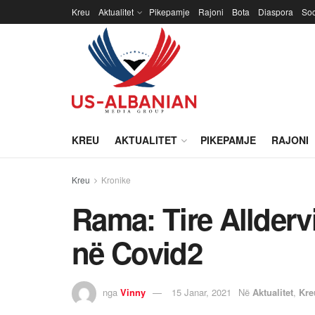
Kreu
Aktualitet
Pikepamje
Rajoni
Bota
Diaspora
Soc
KREU
AKTUALITET
PIKEPAMJE
RAJONI
Kreu
Kronike
Rama: Tire Allderv
në Covid2
nga
Vinny
15 Janar, 2021
Në
Aktualitet
,
Kre