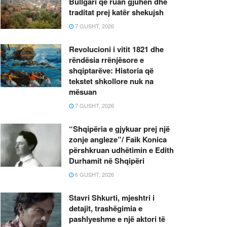
Bullgari që ruan gjuhën dhe
traditat prej katër shekujsh
7 GUSHT, 2026
Revolucioni i vitit 1821 dhe
rëndësia rrënjësore e
shqiptarëve: Historia që
tekstet shkollore nuk na
mësuan
7 GUSHT, 2026
“Shqipëria e gjykuar prej një
zonje angleze”/ Faik Konica
përshkruan udhëtimin e Edith
Durhamit në Shqipëri
6 GUSHT, 2026
Stavri Shkurti, mjeshtri i
detajit, trashëgimia e
pashlyeshme e një aktori të