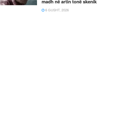
madh në artin tonë skenik
6 GUSHT, 2026