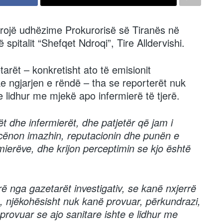
ofrojë udhëzime Prokurorisë së Tiranës në
ë spitalit “Shefqet Ndroqi”, Tire Alldervishi.
tarët – konkretisht ato të emisionit
ike ngjarjen e rëndë – tha se reporterët nuk
e lidhur me mjekë apo infermierë të tjerë.
t dhe infermierët, dhe patjetër që jam i
t cënon imazhin, reputacionin dhe punën e
ierëve, dhe krijon perceptimin se kjo është
 nga gazetarët investigativ, se kanë nxjerrë
, njëkohësisht nuk kanë provuar, përkundrazi,
 provuar se ajo sanitare ishte e lidhur me