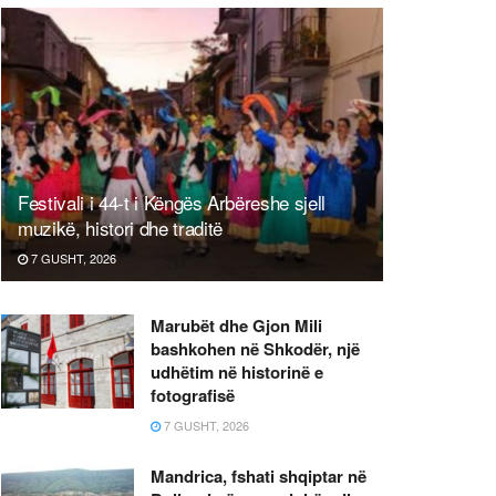
Festivali i 44-t i Këngës Arbëreshe sjell
muzikë, histori dhe traditë
7 GUSHT, 2026
Marubët dhe Gjon Mili
bashkohen në Shkodër, një
udhëtim në historinë e
fotografisë
7 GUSHT, 2026
Mandrica, fshati shqiptar në