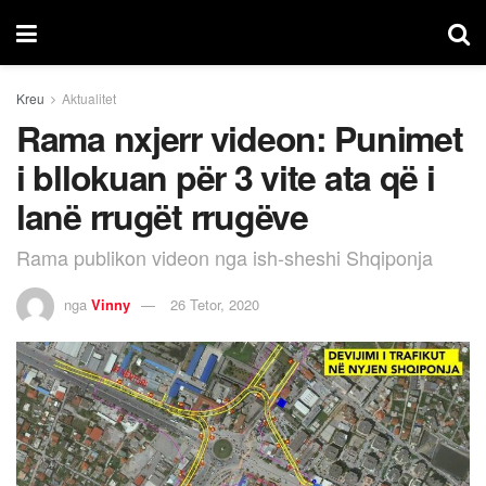
Kreu
Aktualitet
Rama nxjerr videon: Punimet
i bllokuan për 3 vite ata që i
lanë rrugët rrugëve
Rama publikon videon nga ish-sheshi Shqiponja
nga
Vinny
26 Tetor, 2020