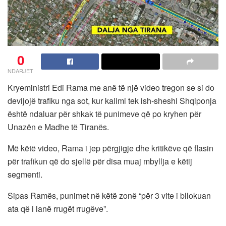
0
NDARJET
Kryeministri Edi Rama me anë të një video tregon se si do
devijojë trafiku nga sot, kur kalimi tek ish-sheshi Shqiponja
është ndaluar për shkak të punimeve që po kryhen për
Unazën e Madhe të Tiranës.
Më këtë video, Rama i jep përgjigje dhe kritikëve që flasin
për trafikun që do sjellë për disa muaj mbyllja e këtij
segmenti.
Sipas Ramës, punimet në këtë zonë “për 3 vite i bllokuan
ata që i lanë rrugët rrugëve”.