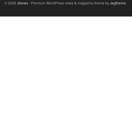
© 2026
JNews
- Premium WordPress news & magazine theme by
Jegtheme
.