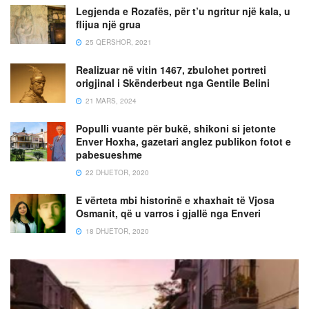
Legjenda e Rozafës, për t’u ngritur një kala, u
flijua një grua
25 QERSHOR, 2021
Realizuar në vitin 1467, zbulohet portreti
origjinal i Skënderbeut nga Gentile Belini
21 MARS, 2024
Populli vuante për bukë, shikoni si jetonte
Enver Hoxha, gazetari anglez publikon fotot e
pabesueshme
22 DHJETOR, 2020
E vërteta mbi historinë e xhaxhait të Vjosa
Osmanit, që u varros i gjallë nga Enveri
18 DHJETOR, 2020