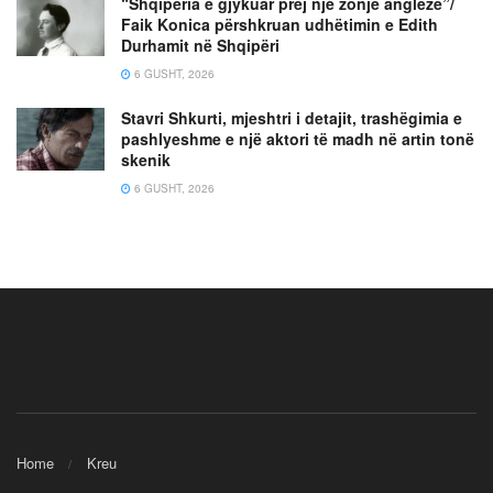
“Shqipëria e gjykuar prej një zonje angleze”/
Faik Konica përshkruan udhëtimin e Edith
Durhamit në Shqipëri
6 GUSHT, 2026
Stavri Shkurti, mjeshtri i detajit, trashëgimia e
pashlyeshme e një aktori të madh në artin tonë
skenik
6 GUSHT, 2026
Home
Kreu