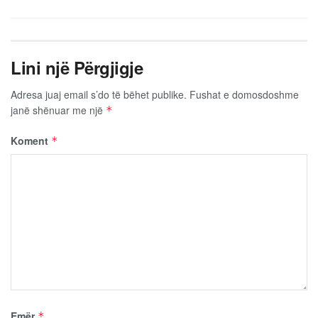
Lini një Përgjigje
Adresa juaj email s’do të bëhet publike.
Fushat e domosdoshme
janë shënuar me një
*
Koment
*
Emër
*