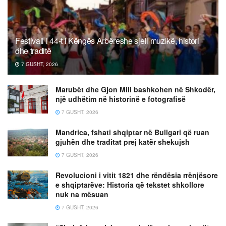
Festivali i 44-t i Këngës Arbëreshe sjell muzikë, histori
dhe traditë
7 GUSHT, 2026
Marubët dhe Gjon Mili bashkohen në Shkodër,
një udhëtim në historinë e fotografisë
7 GUSHT, 2026
Mandrica, fshati shqiptar në Bullgari që ruan
gjuhën dhe traditat prej katër shekujsh
7 GUSHT, 2026
Revolucioni i vitit 1821 dhe rëndësia rrënjësore
e shqiptarëve: Historia që tekstet shkollore
nuk na mësuan
7 GUSHT, 2026