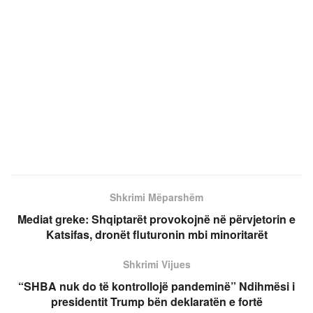
Shkrimi Mëparshëm
Mediat greke: Shqiptarët provokojnë në përvjetorin e
Katsifas, dronët fluturonin mbi minoritarët
Shkrimi Vijues
“SHBA nuk do të kontrollojë pandeminë” Ndihmësi i
presidentit Trump bën deklaratën e fortë