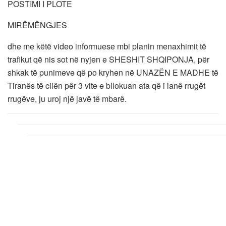
POSTIMI I PLOTE
MIRËMËNGJES
dhe me këtë video informuese mbi planin menaxhimit të
trafikut që nis sot në nyjen e SHESHIT SHQIPONJA, për
shkak të punimeve që po kryhen në UNAZËN E MADHE të
Tiranës të cilën për 3 vite e bllokuan ata që i lanë rrugët
rrugëve, ju uroj një javë të mbarë.