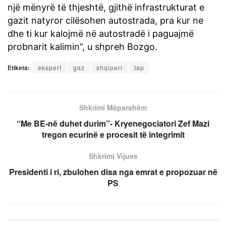
një mënyrë të thjeshtë, gjithë infrastrukturat e
gazit natyror cilësohen autostrada, pra kur ne
dhe ti kur kalojmë në autostradë i paguajmë
probnarit kalimin”, u shpreh Bozgo.
Etiketa:
ekspert
gaz
shqiperi
tap
Shkrimi Mëparshëm
“Me BE-në duhet durim”- Kryenegociatori Zef Mazi
tregon ecurinë e procesit të integrimit
Shkrimi Vijues
Presidenti i ri, zbulohen disa nga emrat e propozuar në
PS