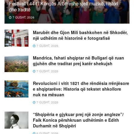
Festivali i 44-t i Këngës Arbëreshe sjell muzikë, histori
dhe traditë
7 GUSHT, 2026
Marubët dhe Gjon Mili bashkohen në Shkodër,
një udhëtim në historinë e fotografisë
7 GUSHT, 2026
Mandrica, fshati shqiptar në Bullgari që ruan
gjuhën dhe traditat prej katër shekujsh
7 GUSHT, 2026
Revolucioni i vitit 1821 dhe rëndësia rrënjësore
e shqiptarëve: Historia që tekstet shkollore
nuk na mësuan
7 GUSHT, 2026
“Shqipëria e gjykuar prej një zonje angleze”/
Faik Konica përshkruan udhëtimin e Edith
Durhamit në Shqipëri
6 GUSHT, 2026