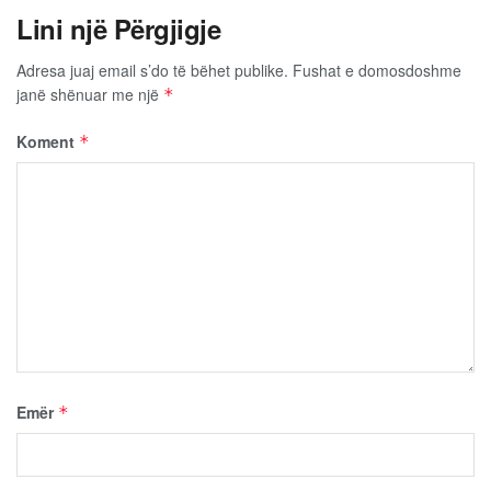
Lini një Përgjigje
Adresa juaj email s’do të bëhet publike.
Fushat e domosdoshme
janë shënuar me një
*
Koment
*
Emër
*