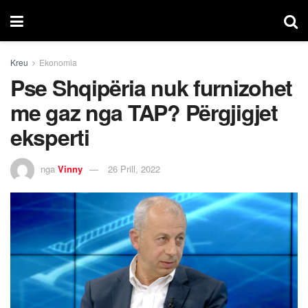
Kreu
Ekonomia
Pse Shqipëria nuk furnizohet
me gaz nga TAP? Përgjigjet
eksperti
nga
Vinny
26 Prill, 2022