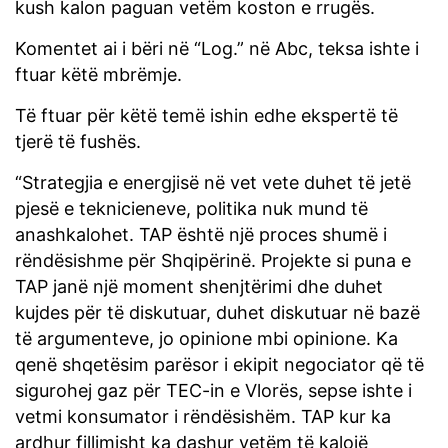
kush kalon paguan vetëm koston e rrugës.
Komentet ai i bëri në “Log.” në Abc, teksa ishte i
ftuar këtë mbrëmje.
Të ftuar për këtë temë ishin edhe ekspertë të
tjerë të fushës.
“Strategjia e energjisë në vet vete duhet të jetë
pjesë e teknicieneve, politika nuk mund të
anashkalohet. TAP është një proces shumë i
rëndësishme për Shqipërinë. Projekte si puna e
TAP janë një moment shenjtërimi dhe duhet
kujdes për të diskutuar, duhet diskutuar në bazë
të argumenteve, jo opinione mbi opinione. Ka
qenë shqetësim parësor i ekipit negociator që të
sigurohej gaz për TEC-in e Vlorës, sepse ishte i
vetmi konsumator i rëndësishëm. TAP kur ka
ardhur fillimisht ka dashur vetëm të kalojë