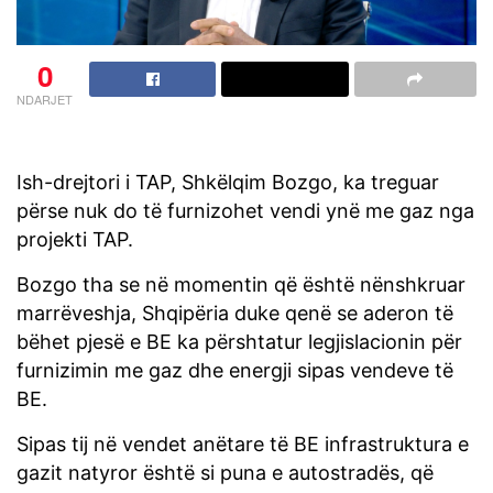
0
NDARJET
Ish-drejtori i TAP, Shkëlqim Bozgo, ka treguar
përse nuk do të furnizohet vendi ynë me gaz nga
projekti TAP.
Bozgo tha se në momentin që është nënshkruar
marrëveshja, Shqipëria duke qenë se aderon të
bëhet pjesë e BE ka përshtatur legjislacionin për
furnizimin me gaz dhe energji sipas vendeve të
BE.
Sipas tij në vendet anëtare të BE infrastruktura e
gazit natyror është si puna e autostradës, që