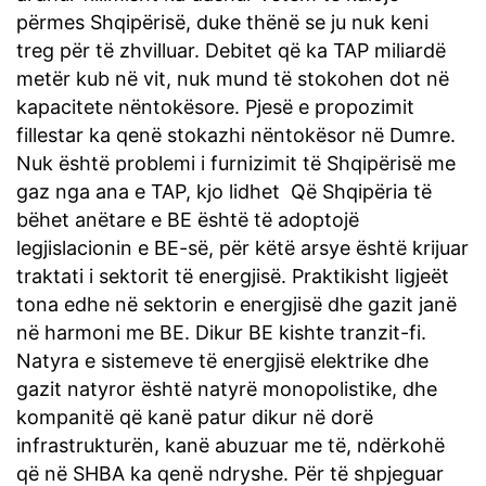
përmes Shqipërisë, duke thënë se ju nuk keni
treg për të zhvilluar. Debitet që ka TAP miliardë
metër kub në vit, nuk mund të stokohen dot në
kapacitete nëntokësore. Pjesë e propozimit
fillestar ka qenë stokazhi nëntokësor në Dumre.
Nuk është problemi i furnizimit të Shqipërisë me
gaz nga ana e TAP, kjo lidhet Që Shqipëria të
bëhet anëtare e BE është të adoptojë
legjislacionin e BE-së, për këtë arsye është krijuar
traktati i sektorit të energjisë. Praktikisht ligjeët
tona edhe në sektorin e energjisë dhe gazit janë
në harmoni me BE. Dikur BE kishte tranzit-fi.
Natyra e sistemeve të energjisë elektrike dhe
gazit natyror është natyrë monopolistike, dhe
kompanitë që kanë patur dikur në dorë
infrastrukturën, kanë abuzuar me të, ndërkohë
që në SHBA ka qenë ndryshe. Për të shpjeguar