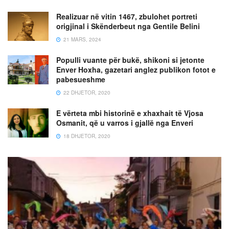
Realizuar në vitin 1467, zbulohet portreti
origjinal i Skënderbeut nga Gentile Belini
21 MARS, 2024
Populli vuante për bukë, shikoni si jetonte
Enver Hoxha, gazetari anglez publikon fotot e
pabesueshme
22 DHJETOR, 2020
E vërteta mbi historinë e xhaxhait të Vjosa
Osmanit, që u varros i gjallë nga Enveri
18 DHJETOR, 2020