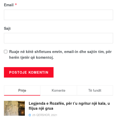
Email
*
Sajt
Ruaje në këtë shfletues emrin, email-in dhe sajtin tim, për
herën tjetër që komentoj.
Prirje
Komente
Të fundit
Legjenda e Rozafës, për t’u ngritur një kala, u
flijua një grua
25 QERSHOR, 2021