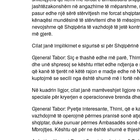
jashtëzakonshëm në angazhime të mëparshme, si 
pasur edhe një sërë stërvitjesh me forcat shqipt
kënaqësi mundësinë të stërvitemi dhe të mësojmë 
nevojshme që Shqipëria të vazhdojë të jetë kontr
më gjerë.
Cilat janë implikimet e sigurisë si për Shqipërinë 
Gjeneral Tabor: Siç e thashë edhe më parë, Thimi
dhe unë shpresoj se kështu rritet edhe ndjenja e si
që kanë të tjerët në këtë rajon e madje edhe n
kuptojmë se secili nga është shumë më i fortë nës
Në kuadrin ligjor, cilat janë marrëveshjet ligjor
speciale për kryerjen e operacioneve brenda dhe j
Gjeneral Tabor: Pyetje interesante, Thimi, që e k
vazhdojmë të operojmë përmes pranisë sonë atje 
shqiptar, duke punuar përmes Ambasadës sonë 
Mbrojtjes. Kështu që për ne është shumë e thjesh