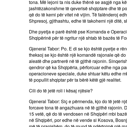
tona. Më lejoni ta nis duke thënë se asgjë nga k
jashtëzakonshme të qeverisë shqiptare dhe të po
që do të kemi për vitet në vijim. Të falënderoj e
Shpresoj, gjithashtu, edhe të takohemi një ditë, 
Dhe pyetja e parë është pse Komanda e Operaci
Shqipërinë për të ngritur një shtab të bazës të 
Gjeneral Tabor: Po. E di se kjo është pyetje e 
theksoj se kjo është një komandë rajonale që do
aleatë dhe partnerë në të gjithë rajonin. Sinqer
qendror që ka Shqipëria, përforcuar edhe nga part
operacioneve speciale, duke shtuar këtu edhe m
të popullit shqiptar për ta bërë këtë gjë realitet.
Cili do të jetë roli i kësaj njësie?
Gjeneral Tabor: Siç e përmenda, kjo do të jetë nj
forcave tona të angazhuara në të gjithë rajonin. Do
15 vetë, që do të vendosen në Shqipëri mbi bazë
në Shqipëri, por edhe në vende si Kosova, Bosnja
më të pranishëm, do të mund të ndërtojmë një ma