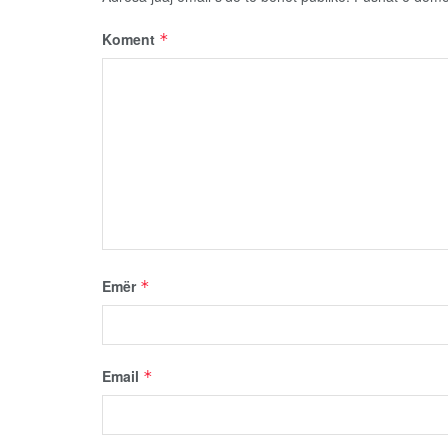
Koment
*
Emër
*
Email
*