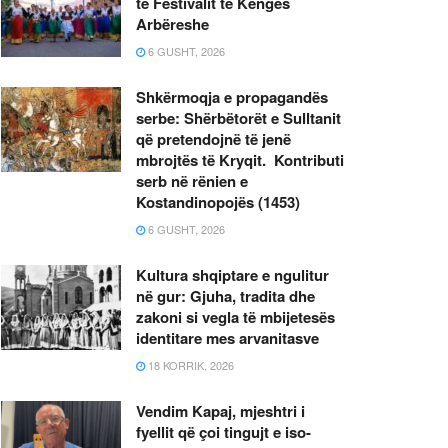
të Festivalit të Këngës
Arbëreshe
6 GUSHT, 2026
Shkërmoqja e propagandës
serbe: Shërbëtorët e Sulltanit
që pretendojnë të jenë
mbrojtës të Kryqit. Kontributi
serb në rënien e
Kostandinopojës (1453)
6 GUSHT, 2026
Kultura shqiptare e ngulitur
në gur: Gjuha, tradita dhe
zakoni si vegla të mbijetesës
identitare mes arvanitasve
18 KORRIK, 2026
Vendim Kapaj, mjeshtri i
fyellit që çoi tingujt e iso-