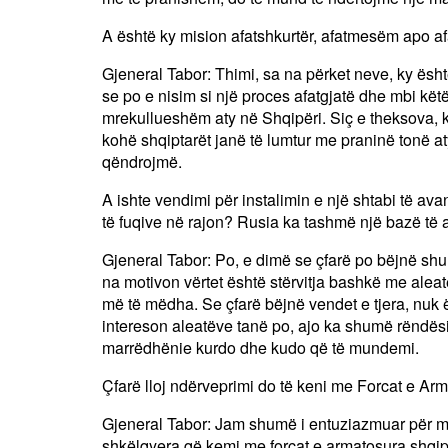
A është ky mision afatshkurtër, afatmesëm apo af
Gjeneral Tabor: Thimi, sa na përket neve, ky ës
se po e nisim si një proces afatgjatë dhe mbi kë
mrekullueshëm aty në Shqipëri. Siç e theksova, kj
kohë shqiptarët janë të lumtur me praninë tonë aty
qëndrojmë.
A ishte vendimi për instalimin e një shtabi të a
të fuqive në rajon? Rusia ka tashmë një bazë të
Gjeneral Tabor: Po, e dimë se çfarë po bëjnë shu
na motivon vërtet është stërvitja bashkë me aleat
më të mëdha. Se çfarë bëjnë vendet e tjera, nuk
intereson aleatëve tanë po, ajo ka shumë rëndësi
marrëdhënie kurdo dhe kudo që të mundemi.
Çfarë lloj ndërveprimi do të keni me Forcat e Ar
Gjeneral Tabor: Jam shumë i entuziazmuar për mu
shkëlqyera që kemi me forcat e armatosura shqipta