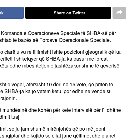
ok
Share on Twitter
pse Komanda e Operacioneve Speciale të SHBA-së për
ë shtab të bazës së Forcave Operacionale Speciale.
çfarë u vu re fillimisht ishte pozicioni gjeografik që ka
neriteti i shkëlqyer që SHBA-ja ka pasur me forcat
 këtu edhe mbështetjen e jashtëzakonshme të qeverisë
isht e vogël, afërsisht 10 deri në 15 vetë, që priten të
ë SHBA-ja ka jo vetëm këtu, por edhe në vende si
rajonin.
t mundësinë dhe kohën për këtë intervistë për t’i dhënë
imit tuaj.
himi, se ju jam shumë mirënjohës që po më jepni
 shqiptar dhe kujtdo se cilat janë qëllimet dhe planet