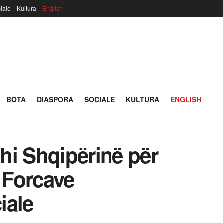
iale
Kultura
English
BOTA
DIASPORA
SOCIALE
KULTURA
ENGLISH
hi Shqipërinë për
ë Forcave
iale