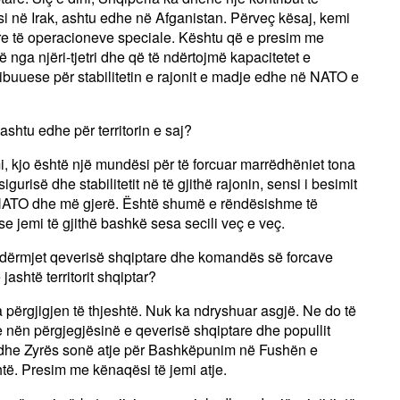
në Irak, ashtu edhe në Afganistan. Përveç kësaj, kemi
are të operacioneve speciale. Kështu që e presim me
nga njëri-tjetri dhe që të ndërtojmë kapacitetet e
ibuuese për stabilitetin e rajonit e madje edhe në NATO e
ashtu edhe për territorin e saj?
, kjo është një mundësi për të forcuar marrëdhëniet tona
gurisë dhe stabilitetit në të gjithë rajonin, sensi i besimit
ë NATO dhe më gjerë. Është shumë e rëndësishme të
e jemi të gjithë bashkë sesa secili veç e veç.
e ndërmjet qeverisë shqiptare dhe komandës së forcave
ashtë territorit shqiptar?
a përgjigjen të thjeshtë. Nuk ka ndryshuar asgjë. Ne do të
nën përgjegjësinë e qeverisë shqiptare dhe popullit
dhe Zyrës sonë atje për Bashkëpunim në Fushën e
të. Presim me kënaqësi të jemi atje.