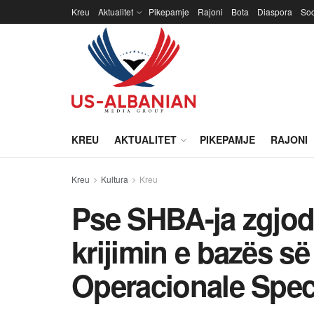
Kreu
Aktualitet
Pikepamje
Rajoni
Bota
Diaspora
Soc
KREU
AKTUALITET
PIKEPAMJE
RAJONI
Kreu
Kultura
Kreu
Pse SHBA-ja zgjod
krijimin e bazës s
Operacionale Spec