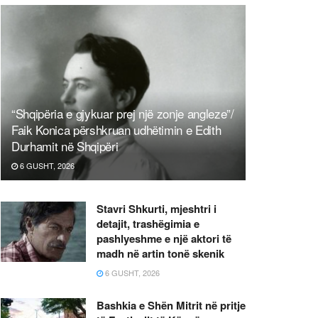
“Shqipëria e gjykuar prej një zonje angleze”/
Faik Konica përshkruan udhëtimin e Edith
Durhamit në Shqipëri
6 GUSHT, 2026
Stavri Shkurti, mjeshtri i
detajit, trashëgimia e
pashlyeshme e një aktori të
madh në artin tonë skenik
6 GUSHT, 2026
Bashkia e Shën Mitrit në pritje