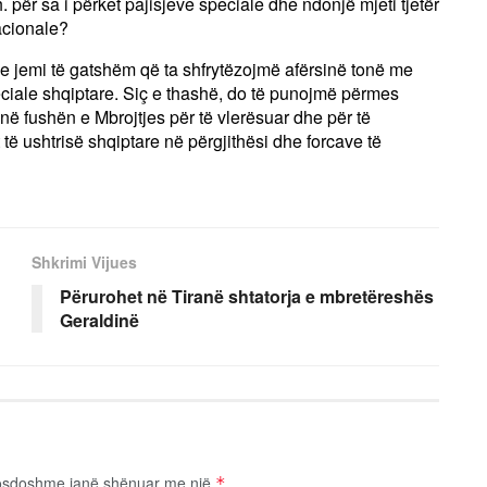
 për sa i përket pajisjeve speciale dhe ndonjë mjeti tjetër
racionale?
 jemi të gatshëm që ta shfrytëzojmë afërsinë tonë me
peciale shqiptare. Siç e thashë, do të punojmë përmes
fushën e Mbrojtjes për të vlerësuar dhe për të
 të ushtrisë shqiptare në përgjithësi dhe forcave të
Shkrimi Vijues
Përurohet në Tiranë shtatorja e mbretëreshës
Geraldinë
osdoshme janë shënuar me një
*