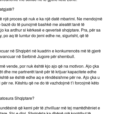
atgjatë?
htë një proces që nuk e ka një datë mbarimi. Ne mendojmë
të bazë do të punojmë bashkë me aleatët tanë të
o ka ardhur si kërkesë e qeverisë shqiptare. Pra, për sa
, po aq të lumtur do jemi edhe ne, sigurisht, që të
vancuar në Shqipëri në kuadrin e konkurrencës më të gjerë
 avancuar në Serbinë Jugore për shembull.
më vende, por nuk është kjo ajo që na motivon. Ajo çka
ët dhe me partnerët tanë për të krijuar kapacitete edhe
 është se është edhe aq e rëndësishme për ne. Ajo çka u
 për ne. Kështu që ne do të vazhdojmë t’i forcojmë këto
matosura Shqiptare?
ndësinë që kemi për të zhvilluar më tej marrëdhëniet e
re. Siç e dini, Shqipëria ka dhënë një kontribut të