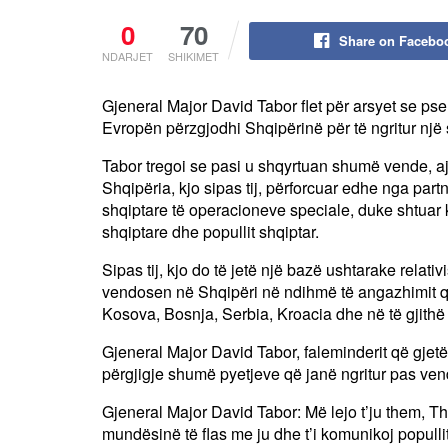
0
70
Share on Facebo
NDARJET
SHIKIMET
Gjeneral Major David Tabor flet për arsyet se 
Evropën përzgjodhi Shqipërinë për të ngritur nj
Tabor tregoi se pasi u shqyrtuan shumë vende, ajo 
Shqipëria, kjo sipas tij, përforcuar edhe nga part
shqiptare të operacioneve speciale, duke shtuar
shqiptare dhe popullit shqiptar.
Sipas tij, kjo do të jetë një bazë ushtarake relativ
vendosen në Shqipëri në ndihmë të angazhimit q
Kosova, Bosnja, Serbia, Kroacia dhe në të gjithë 
Gjeneral Major David Tabor, faleminderit që gjetë
përgjigje shumë pyetjeve që janë ngritur pas vend
Gjeneral Major David Tabor: Më lejo t’ju them, T
mundësinë të flas me ju dhe t’i komunikoj popullit