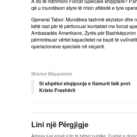
A do të ndihmoni Forcat Speciale shqiptare? P.sh.
që u mundëson atyre të rrisin aftësitë e tyre ope
Gjeneral Tabor: Mundësia tashmë ekziston dhe ne
këtë rast për të përforcuar kontaktet me forcat s
Ambasadës Amerikane, Zyrës për Bashkëpunim në 
përmirësuar vërtet kapacitetet ne bazë të vullnetit
operacioneve speciale në veçanti.
Shkrimi Mëparshëm
Si shpëtoi shqiponja e flamurit falë prof.
Kristo Frashërit
Lini një Përgjigje
Adresa juaj email s’do të bëhet publike.
Fushat e dom