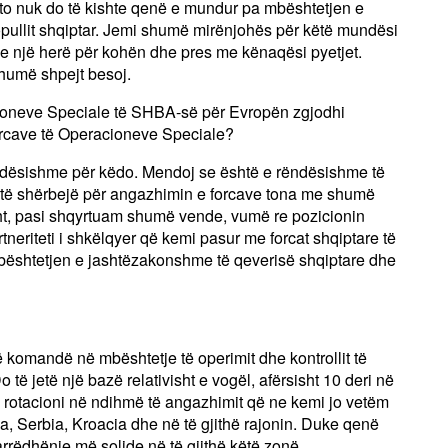
ëto nuk do të kishte qenë e mundur pa mbështetjen e
pullit shqiptar. Jemi shumë mirënjohës për këtë mundësi
dhe një herë për kohën dhe pres me kënaqësi pyetjet.
shumë shpejt besoj.
oneve Speciale të SHBA-së për Evropën zgjodhi
Forcave të Operacioneve Speciale?
rëndësishme për këdo. Mendoj se është e rëndësishme të
 të shërbejë për angazhimin e forcave tona me shumë
isht, pasi shqyrtuam shumë vende, vumë re pozicionin
neriteti i shkëlqyer që kemi pasur me forcat shqiptare të
bështetjen e jashtëzakonshme të qeverisë shqiptare dhe
ë komandë në mbështetje të operimit dhe kontrollit të
 të jetë një bazë relativisht e vogël, afërsisht 10 deri në
 rotacioni në ndihmë të angazhimit që ne kemi jo vetëm
, Serbia, Kroacia dhe në të gjithë rajonin. Duke qenë
rrëdhënie më solide në të gjithë këtë zonë.