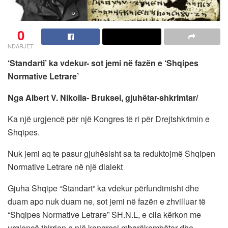
0
NDARJET
‘Standarti’ ka vdekur- sot jemi në fazën e ‘Shqipes
Normative Letrare’
Nga Albert V. Nikolla- Bruksel, gjuhëtar-shkrimtar/
Ka një urgjencë për një Kongres të ri për Drejtshkrimin e
Shqipes.
Nuk jemi aq te pasur gjuhësisht sa ta reduktojmë Shqipen
Normative Letrare në një dialekt
Gjuha Shqipe “Standart” ka vdekur përfundimisht dhe
duam apo nuk duam ne, sot jemi në fazën e zhvilluar të
“Shqipes Normative Letrare” SH.N.L, e cila kërkon me
urgjencë thirrjen e një kongresi mbarëkombëtar dhe