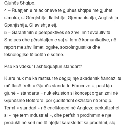
Gjuhës Shqipe,
4 – Ruajtjen e relacioneve të gjuhës shqipe me gjuhët
simotra, si Greqishtja, Italishtja, Gjermanishtja, Anglishtja,
Spanjishtja, Sllavishtja etj.
5 – Garantimin e perspektivës së zhvillimit evolutiv të
Shqipes dhe përshtatjen e saj si formë komunikative, në
raport me zhvillimet logjike, sociolinguistike dhe
teknologjike të botën e sotme.
Pse ka vdekur i ashtuquajturi standart?
Kurrë nuk më ka rastisur të dëgjoj një akademik francez, të
më flasë rreth « Gjuhës standarte Franceze », pasi kjo
gjuhë « standarte » nuk ekziston si koncept organizmi në
Gjuhësinë Botërore, por çuditërisht ekziston në Shqip.
Termi « standart » në enciklopedinë Angleze përkufizohet
si « një term industrial », dhe përfshin prodhimin e një
produkti në seri me të njëjtat karakteristika prodhimi, siç