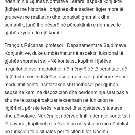
ndërtimin e Gjuhës Normative Letrare, aspekti konjuktiv
(lidhjet me historisë , origjinës dhe traditën ligjërimore të
grupeve me realitetin) dhe konteksti gramatik dhe
semantik, janë thelbësorë në përcaktimin e normave të
gjuhës zyrtare të një kombi.
François Récanati, profesor i Departamentit të Studimeve
Konjunktive, duke u mbështetur në aspektin fuksional të
gjuhës shprehet se; «Në kontekst, kuptimi i fjalëve
rregullohet ose ‘modulohet’ në mënyrë që të përshtatet në
ligjërimin mes individëve ose grupimeve gjuhësore. Sensi
modulimit është jashtëzakonisht thelbësor për gjuhën,
sepse ne kemi në dispozicion dhe përdorim një sasi pak a
shumë të parapërcaktuar leksemash në funksion të
ligjërimit, për një tërësi variabël të subjekteve, situatave
dhe përvojave. Nëpërmjet ndërveprimit, ndërmjet kontekstit
të pavarur, kuptimet e fjalëve tona ndryshojnë me nëntekst,
në funksion të e situatës për të cilën flitet. Kështu