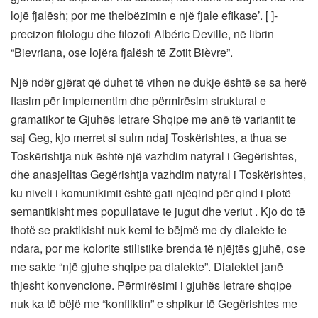
lojë fjalësh; por me thelbëzimin e një fjale efikase’. [ ]-
precizon filologu dhe filozofi Albéric ‎Deville, në librin
“Bievriana, ose lojëra fjalësh të Zotit Bièvre”.
Një ndër gjërat që duhet të vihen ne dukje është se sa herë
flasim për implementim dhe përmirësim struktural e
gramatikor te Gjuhës letrare Shqipe me anë të variantit te
saj Geg, kjo merret si sulm ndaj Toskërishtes, a thua se
Toskërishtja nuk është një vazhdim natyral i Gegërishtes,
dhe anasjelltas Gegërishtja vazhdim natyral i Toskërishtes,
ku niveli i komunikimit është gati njëqind për qind i plotë
semantikisht mes popullatave te jugut dhe veriut . Kjo do të
thotë se praktikisht nuk kemi te bëjmë me dy dialekte te
ndara, por me kolorite stilistike brenda të njëjtës gjuhë, ose
me sakte “një gjuhe shqipe pa dialekte”. Dialektet janë
thjesht konvencione. Përmirësimi i gjuhës letrare shqipe
nuk ka të bëjë me “konfliktin” e shpikur të Gegërishtes me