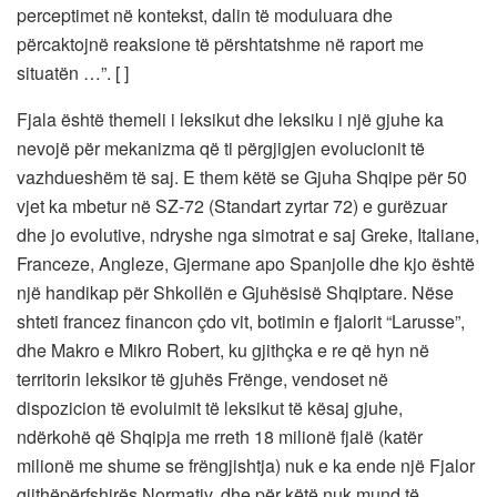
perceptimet në kontekst, dalin të moduluara dhe
përcaktojnë reaksione të përshtatshme në raport me
situatën …”. [ ]
Fjala është themeli i leksikut dhe leksiku i një gjuhe ka
nevojë për mekanizma që ti përgjigjen evolucionit të
vazhdueshëm të saj. E them këtë se Gjuha Shqipe për 50
vjet ka mbetur në SZ-72 (Standart zyrtar 72) e gurëzuar
dhe jo evolutive, ndryshe nga simotrat e saj Greke, Italiane,
Franceze, Angleze, Gjermane apo Spanjolle dhe kjo është
një handikap për Shkollën e Gjuhësisë Shqiptare. Nëse
shteti francez financon çdo vit, botimin e fjalorit “Larusse”,
dhe Makro e Mikro Robert, ku gjithçka e re që hyn në
territorin leksikor të gjuhës Frënge, vendoset në
dispozicion të evoluimit të leksikut të kësaj gjuhe,
ndërkohë që Shqipja me rreth 18 milionë fjalë (katër
milionë me shume se frëngjishtja) nuk e ka ende një Fjalor
gjithëpërfshirës Normativ, dhe për këtë nuk mund të