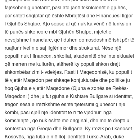
fajësohen gjuhëtaret, pasi ato janë teknicienët e gjuhës,
por shteti shqiptar që është Mbrojtësi dhe Financuesi ligjor
i Gjuhës Shqipe. Kjo sepse ai që nuk ka vënë në funksion
të punës shkencore mbi Gjuhën Shqipe, mjetet e
nevojshme financiare, që i duhen domosdoshmërisht për të
ruajtur nivelin e saj ligjërimor dhe struktural. Nëse një
populli nuk i financon, shkollat, akademitë dhe intelektualet
që merren me kulturën, atëherë ky popull shkon drejt
shkombëtarizimit- vdekjes. Rasti i Maqedonisë, ku popullit
të vjetër Maqedon për shkaqe konjukturale dhe politike ju
hoq Gjuha e vjetër Maqedone (Gjuha e zonës se Rekës-
Maqedoni ) dhe ju fut gjuha e Kishtare Bullgare si identitet,
tregon sesa e rrezikshme është tjetërsimi gjuhësor i një
kombi, pasi sjell një identitet te ri “të vjedhur” nga
komshinjtë , që nuk është me origjinal, dhe me të drejtë u
kontestua nga Greqia dhe Bullgaria. Ky rrezik po i kanoset
Kosovës, nga futja e një lloj identiteti Turko-Arab, duke