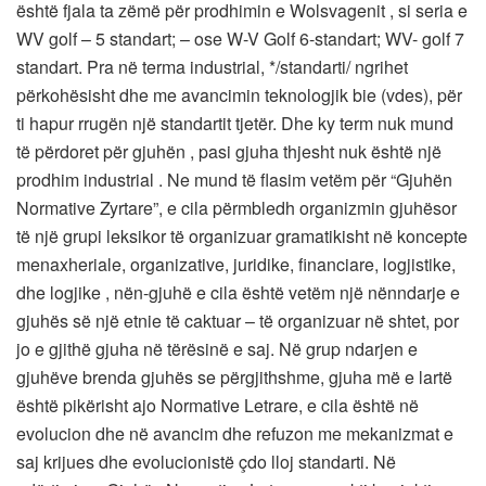
është fjala ta zëmë për prodhimin e Wolsvagenit , si seria e
WV golf – 5 standart; – ose W-V Golf 6-standart; WV- golf 7
standart. Pra në terma industrial, */standarti/ ngrihet
përkohësisht dhe me avancimin teknologjik bie (vdes), për
ti hapur rrugën një standartit tjetër. Dhe ky term nuk mund
të përdoret për gjuhën , pasi gjuha thjesht nuk është një
prodhim industrial . Ne mund të flasim vetëm për “Gjuhën
Normative Zyrtare”, e cila përmbledh organizmin gjuhësor
të një grupi leksikor të organizuar gramatikisht në koncepte
menaxheriale, organizative, juridike, financiare, logjistike,
dhe logjike , nën-gjuhë e cila është vetëm një nënndarje e
gjuhës së një etnie të caktuar – të organizuar në shtet, por
jo e gjithë gjuha në tërësinë e saj. Në grup ndarjen e
gjuhëve brenda gjuhës se përgjithshme, gjuha më e lartë
është pikërisht ajo Normative Letrare, e cila është në
evolucion dhe në avancim dhe refuzon me mekanizmat e
saj krijues dhe evolucionistë çdo lloj standarti. Në