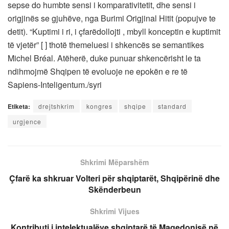
sepse do humbte sensi i komparativitetit, dhe sensi i
origjinës se gjuhëve, nga Burimi Origjinal Hitit (popujve te
detit). “Kuptimi i ri, i çfarëdollojti , mbyll konceptin e kuptimit
të vjetër” [ ] thotë themeluesi i shkencës se semantikes
Michel Bréal. Atëherë, duke punuar shkencërisht le ta
ndihmojmë Shqipen të evoluoje ne epokën e re të
Sapiens-Inteligentum./syri
Etiketa:
drejtshkrim
kongres
shqipe
standard
urgjence
Shkrimi Mëparshëm
Çfarë ka shkruar Volteri për shqiptarët, Shqipërinë dhe
Skënderbeun
Shkrimi Vijues
Kontributi i intelektualëve shqiptarë të Maqedonisë në