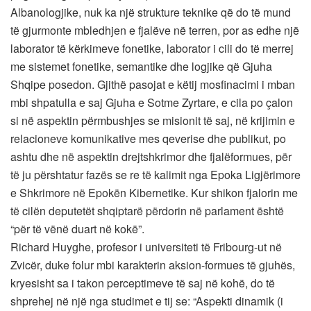
Albanologjike, nuk ka një strukture teknike që do të mund
të gjurmonte mbledhjen e fjalëve në terren, por as edhe një
laborator të kërkimeve fonetike, laborator i cili do të merrej
me sistemet fonetike, semantike dhe logjike që Gjuha
Shqipe posedon. Gjithë pasojat e këtij mosfinacimi i mban
mbi shpatulla e saj Gjuha e Sotme Zyrtare, e cila po çalon
si në aspektin përmbushjes se misionit të saj, në krijimin e
relacioneve komunikative mes qeverise dhe publikut, po
ashtu dhe në aspektin drejtshkrimor dhe fjalëformues, për
të ju përshtatur fazës se re të kalimit nga Epoka Ligjërimore
e Shkrimore në Epokën Kibernetike. Kur shikon fjalorin me
të cilën deputetët shqiptarë përdorin në parlament është
“për të vënë duart në kokë”.
Richard Huyghe, profesor i universiteti të Fribourg-ut në
Zvicër, duke folur mbi karakterin aksion-formues të gjuhës,
kryesisht sa i takon perceptimeve të saj në kohë, do të
shprehej në një nga studimet e tij se: “Aspekti dinamik (i