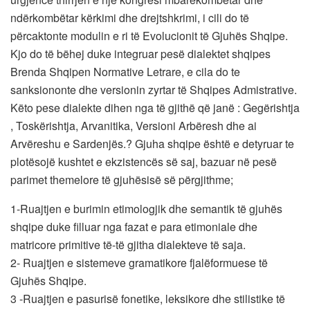
ndërkombëtar kërkimi dhe drejtshkrimi, i cili do të
përcaktonte modulin e ri të Evolucionit të Gjuhës Shqipe.
Kjo do të bëhej duke integruar pesë dialektet shqipes
Brenda Shqipen Normative Letrare, e cila do te
sanksiononte dhe versionin zyrtar të Shqipes Admistrative.
Këto pese dialekte dihen nga të gjithë që janë : Gegërishtja
, Toskërishtja, Arvanitika, Versioni Arbëresh dhe ai
Arvëreshu e Sardenjës.? Gjuha shqipe është e detyruar te
plotësojë kushtet e ekzistencës së saj, bazuar në pesë
parimet themelore të gjuhësisë së përgjithme;
1-Ruajtjen e burimin etimologjik dhe semantik të gjuhës
shqipe duke filluar nga fazat e para etimoniale dhe
matricore primitive të-të gjitha dialekteve të saja.
2- Ruajtjen e sistemeve gramatikore fjalëformuese të
Gjuhës Shqipe.
3 -Ruajtjen e pasurisë fonetike, leksikore dhe stilistike të