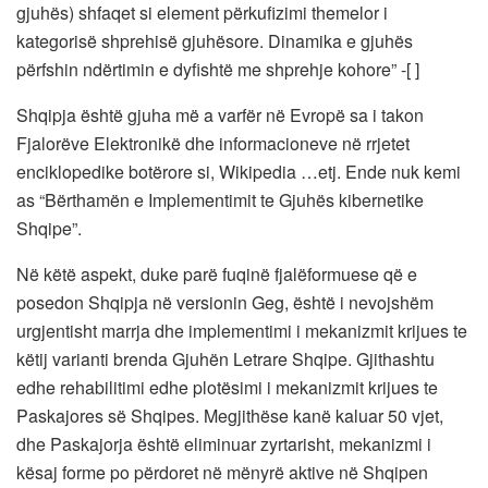
gjuhës) shfaqet si element përkufizimi themelor i
kategorisë shprehisë gjuhësore. Dinamika e gjuhës
përfshin ndërtimin e dyfishtë me shprehje kohore” -[ ]
Shqipja është gjuha më a varfër në Evropë sa i takon
Fjalorëve Elektronikë dhe informacioneve në rrjetet
enciklopedike botërore si, Wikipedia …etj. Ende nuk kemi
as “Bërthamën e Implementimit te Gjuhës kibernetike
Shqipe”.
Në këtë aspekt, duke parë fuqinë fjalëformuese që e
posedon Shqipja në versionin Geg, është i nevojshëm
urgjentisht marrja dhe implementimi i mekanizmit krijues te
këtij varianti brenda Gjuhën Letrare Shqipe. Gjithashtu
edhe rehabilitimi edhe plotësimi i mekanizmit krijues te
Paskajores së Shqipes. Megjithëse kanë kaluar 50 vjet,
dhe Paskajorja është eliminuar zyrtarisht, mekanizmi i
kësaj forme po përdoret në mënyrë aktive në Shqipen