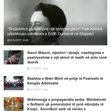
“Shqipëria e gjykuar prej një zonje angleze”/ Faik Konica
përshkruan udhëtimin e Edith Durhamit në Shqipëri
6 GUSHT, 2026
Stavri Shkurti, mjeshtri i detajit, trashëgimia e
pashlyeshme e një aktori të madh në artin tonë
skenik
6 GUSHT, 2026
Bashkia e Shën Mitrit në pritje të Festivalit të
Këngës Arbëreshe
6 GUSHT, 2026
Shkërmoqja e propagandës serbe: Shërbëtorët
e Sulltanit që pretendojnë të jenë mbrojtës të
Kryqit. Kontributi serb në rënien e