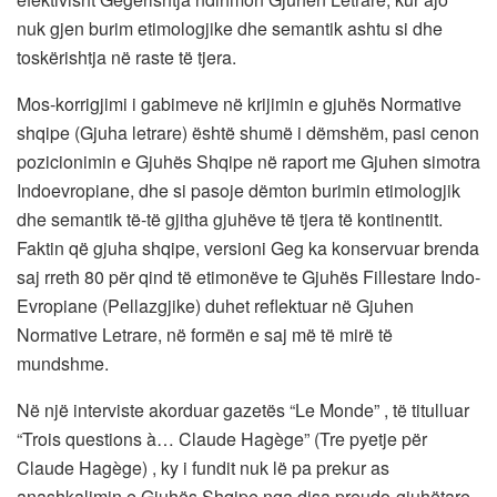
nuk gjen burim etimologjike dhe semantik ashtu si dhe
toskërishtja në raste të tjera.
Mos-korrigjimi i gabimeve në krijimin e gjuhës Normative
shqipe (Gjuha letrare) është shumë i dëmshëm, pasi cenon
pozicionimin e Gjuhës Shqipe në raport me Gjuhen simotra
Indoevropiane, dhe si pasoje dëmton burimin etimologjik
dhe semantik të-të gjitha gjuhëve të tjera të kontinentit.
Faktin që gjuha shqipe, versioni Geg ka konservuar brenda
saj rreth 80 për qind të etimonëve te Gjuhës Fillestare Indo-
Evropiane (Pellazgjike) duhet reflektuar në Gjuhen
Normative Letrare, në formën e saj më të mirë të
mundshme.
Në një interviste akorduar gazetës “Le Monde” , të titulluar
“Trois questions à… Claude Hagège” (Tre pyetje për
Claude Hagège) , ky i fundit nuk lë pa prekur as
anashkalimin e Gjuhës Shqipe nga disa preudo-gjuhëtare.