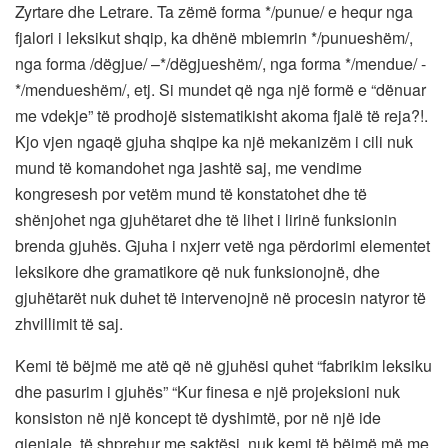
Zyrtare dhe Letrare. Ta zëmë forma */punue/ e hequr nga
fjalori i leksikut shqip, ka dhënë mbiemrin */punueshëm/,
nga forma /dëgjue/ –*/dëgjueshëm/, nga forma */mendue/ -
*/mendueshëm/, etj. Si mundet që nga një formë e “dënuar
me vdekje” të prodhojë sistematikisht akoma fjalë të reja?!.
Kjo vjen ngaqë gjuha shqipe ka një mekanizëm i cili nuk
mund të komandohet nga jashtë saj, me vendime
kongresesh por vetëm mund të konstatohet dhe të
shënjohet nga gjuhëtaret dhe të lihet i lirinë funksionin
brenda gjuhës. Gjuha i nxjerr vetë nga përdorimi elementet
leksikore dhe gramatikore që nuk funksionojnë, dhe
gjuhëtarët nuk duhet të intervenojnë në procesin natyror të
zhvillimit të saj.
Kemi të bëjmë me atë që në gjuhësi quhet “fabrikim leksiku
dhe pasurim i gjuhës” “Kur finesa e një projeksioni nuk
konsiston në një koncept të dyshimtë, por në një ide
gjeniale, të shprehur me saktësi, nuk kemi të bëjmë më me