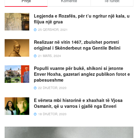
Prirje
Komente
Të fundit
Legjenda e Rozafës, për t’u ngritur një kala, u
flijua një grua
25 QERSHOR, 2021
Realizuar në vitin 1467, zbulohet portreti
origjinal i Skënderbeut nga Gentile Belini
21 MARS, 2024
Populli vuante për bukë, shikoni si jetonte
Enver Hoxha, gazetari anglez publikon fotot e
pabesueshme
22 DHJETOR, 2020
E vërteta mbi historinë e xhaxhait të Vjosa
Osmanit, që u varros i gjallë nga Enveri
18 DHJETOR, 2020