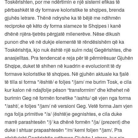
Toskërishten, por me ndërtimin e një sistemi efikas të
përbashkët të dy formave koloristike te shqipes, brenda
gjuhës letrare. Thënë ndryshe ka të bëjë me ndihmën
reciproke që këto dy forma siameze te Shqipes i kanë
dhënë njëra-tjetrës përgjatë milenerëve. Nëse dikush
punon dhe vë në dukje elementë të rëndësishëm që ka
Toskërishtja, kjo nuk është një sulm ndaj Gegërishtes, dhe
anasjelltas. Pra tendencat e reja për të përmirësuar Gjuhën
Shqipe, duket të shihen në kuadrin e evolucionit të dy
formave koloristike të shqipes. Në gjuhën aktuale ka fjalë
të tilla si forma */është/ e foljes */jam/ me burim Tosk, e cila
kur kalon në ndajfolje pëson “transformim” dhe kthehet në
burimin Geg në formën fonetike */ashtu/ që vjen nga forma
*/asht/, e foljes */jam/ në versioni Geg. Vetë forma Jam vjen
nga folja primitive */a/ (është)e gegnishtes, e cila duke
marrë parashtesën */j/ ka dhënë formën */ja/ (prezent) dhe
duke i shtuar prapashtesën */m/ kemi foljen */jam/. Pra
efektivisht Gegërishtja ndihmon Gjuhën Letrare, kur ajo