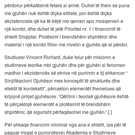
përdorur përkatësinë fetare si armë. Duhet të them se puna
me gjuhën nuk është diçka elitiste, por është diçka
ekzistenciale që ka të bëjë me qenien apo mosqenien e
një kombi, dhe duhet të jetë Prioritet nr. 1 i financimit të
shtetit Shqiptar. Plotësimi i brendshëm shpirtëror dhe
material i një kombi fillon me nivelin e gjuhës që ai përdor.
Studiuesi Vincent Richard, duke folur për misionin e
studimeve teorike mbi gjuhën dhe për gjuhën si fenomen
madhor i ekzistencës së etnive në punimin e tij shkencor “
Sinjifikacioni Gjuhësor mes konceptit të strukturës dhe
efektit të kontekstit”, përcakton elementët themelues që
krijojnë prirjet gjuhësore. “Qëllimi i teorisë gjuhësore është
të përçaktojë elementët e plotësimit të brendshëm
shpirtëror, që sigurisht përfaqësohet me gjuhën.”.[ ]
Për shkaqe financimi minimal nga ana e shtetit, (sa për të
paguar rrogat e punonjësve) Akademia e Studimeve