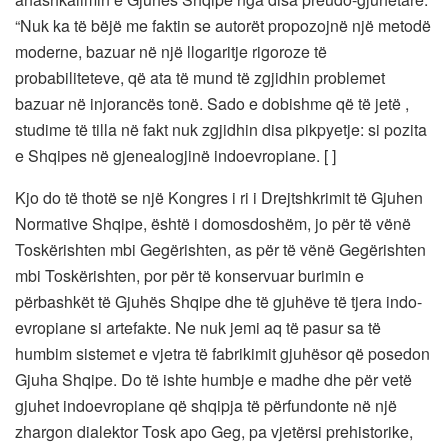
“Nuk ka të bëjë me faktin se autorët propozojnë një metodë
moderne, bazuar në një llogaritje rigoroze të
probabiliteteve, që ata të mund të zgjidhin problemet
bazuar në injorancës tonë. Sado e dobishme që të jetë ,
studime të tilla në fakt nuk zgjidhin disa pikpyetje: si pozita
e Shqipes në gjenealogjinë indoevropiane. [ ]
Kjo do të thotë se një Kongres i ri i Drejtshkrimit të Gjuhen
Normative Shqipe, është i domosdoshëm, jo për të vënë
Toskërishten mbi Gegërishten, as për të vënë Gegërishten
mbi Toskërishten, por për të konservuar burimin e
përbashkët të Gjuhës Shqipe dhe të gjuhëve të tjera indo-
evropiane si artefakte. Ne nuk jemi aq të pasur sa të
humbim sistemet e vjetra të fabrikimit gjuhësor që posedon
Gjuha Shqipe. Do të ishte humbje e madhe dhe për vetë
gjuhet indoevropiane që shqipja të përfundonte në një
zhargon dialektor Tosk apo Geg, pa vjetërsi prehistorike,