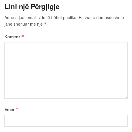
Lini një Përgjigje
Adresa juaj email s’do të bëhet publike.
Fushat e domosdoshme
janë shënuar me një
*
Koment
*
Emër
*