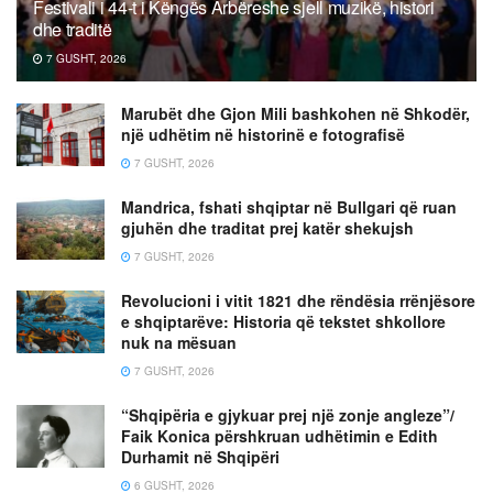
Festivali i 44-t i Këngës Arbëreshe sjell muzikë, histori
dhe traditë
7 GUSHT, 2026
Marubët dhe Gjon Mili bashkohen në Shkodër,
një udhëtim në historinë e fotografisë
7 GUSHT, 2026
Mandrica, fshati shqiptar në Bullgari që ruan
gjuhën dhe traditat prej katër shekujsh
7 GUSHT, 2026
Revolucioni i vitit 1821 dhe rëndësia rrënjësore
e shqiptarëve: Historia që tekstet shkollore
nuk na mësuan
7 GUSHT, 2026
“Shqipëria e gjykuar prej një zonje angleze”/
Faik Konica përshkruan udhëtimin e Edith
Durhamit në Shqipëri
6 GUSHT, 2026