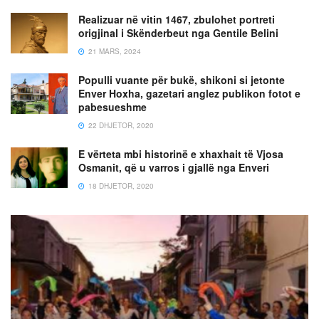
Realizuar në vitin 1467, zbulohet portreti
origjinal i Skënderbeut nga Gentile Belini
21 MARS, 2024
Populli vuante për bukë, shikoni si jetonte
Enver Hoxha, gazetari anglez publikon fotot e
pabesueshme
22 DHJETOR, 2020
E vërteta mbi historinë e xhaxhait të Vjosa
Osmanit, që u varros i gjallë nga Enveri
18 DHJETOR, 2020