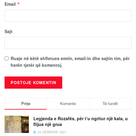
Email
*
Sajt
Ruaje në këtë shfletues emrin, email-in dhe sajtin tim, për
herën tjetër që komentoj.
Prirje
Komente
Të fundit
Legjenda e Rozafës, për t’u ngritur një kala, u
flijua një grua
25 QERSHOR, 2021