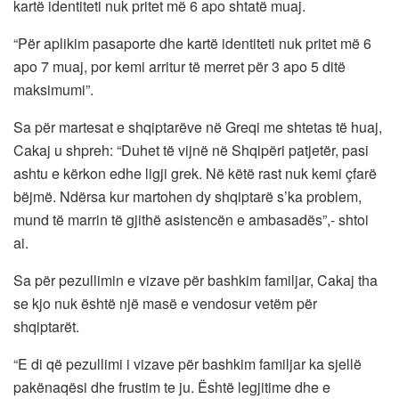
kartë identiteti nuk pritet më 6 apo shtatë muaj.
“Për aplikim pasaporte dhe kartë identiteti nuk pritet më 6
apo 7 muaj, por kemi arritur të merret për 3 apo 5 ditë
maksimumi”.
Sa për martesat e shqiptarëve në Greqi me shtetas të huaj,
Cakaj u shpreh: “Duhet të vijnë në Shqipëri patjetër, pasi
ashtu e kërkon edhe ligji grek. Në këtë rast nuk kemi çfarë
bëjmë. Ndërsa kur martohen dy shqiptarë s’ka problem,
mund të marrin të gjithë asistencën e ambasadës”,- shtoi
ai.
Sa për pezullimin e vizave për bashkim familjar, Cakaj tha
se kjo nuk është një masë e vendosur vetëm për
shqiptarët.
“E di që pezullimi i vizave për bashkim familjar ka sjellë
pakënaqësi dhe frustim te ju. Është legjitime dhe e