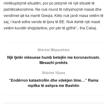
mirëkuptojmë situatën, por po jetojmë në një situatë të
jashtëzakonshme. Ne nuk mund të ndryshojmë masat dhe
vendimet që ka marrë Greqia. Këto nuk janë masa vetëm të
saj, i kanë edhe vende të tjera të BE. Nuk është një masë
vetëm kundër shqiptarëve, por për të gjithë”,- tha Cakaj.
Shkrimi Mëparshëm
Një tjetër mësuese humb betejën me koronavirusin.
Mesazhi prekës
Shkrimi Vijues
“Endërron katastrofën dhe vdekjen time…” Rama
replika të ashpra me Bashën