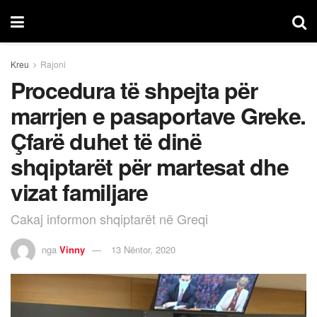
Kreu
Rajoni
Procedura të shpejta për
marrjen e pasaportave Greke.
Çfarë duhet të dinë
shqiptarët për martesat dhe
vizat familjare
Cakaj informon shqiptarët në Greqi
nga
Vinny
13 Nëntor, 2020