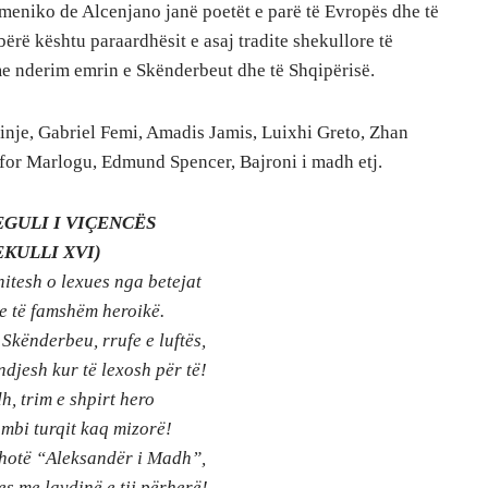
eniko de Alcenjano janë poetët e parë të Evropës dhe të
ërë kështu paraardhësit e asaj tradite shekullore të
e nderim emrin e Skënderbeut dhe të Shqipërisë.
inje, Gabriel Femi, Amadis Jamis, Luixhi Greto, Zhan
ofor Marlogu, Edmund Spencer, Bajroni i madh etj.
EGULI I VIÇENCËS
EKULLI XVI)
itesh o lexues nga betejat
 të famshëm heroikë.
 Skënderbeu, rrufe e luftës,
ndjesh kur të lexosh për të!
h, trim e shpirt hero
 mbi turqit kaq mizorë!
ë thotë “Aleksandër i Madh”,
s me lavdinë e tij përherë!