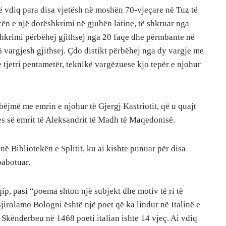
që vdiq para disa vjetësh në moshën 70-vjeçare në Tuz të
ncën e një dorëshkrimi në gjuhën latine, të shkruar nga
shkrimi përbëhej gjithsej nga 20 faqe dhe përmbante në
6 vargjesh gjithsej. Çdo distikt përbëhej nga dy vargje me
e tjetri pentametër, teknikë vargëzuese kjo tepër e njohur
ëjmë me emrin e njohur të Gjergj Kastriotit, që u quajt
jes së emrit të Aleksandrit të Madh të Maqedonisë.
ë Bibliotekën e Splitit, ku ai kishte punuar për disa
pabotuar.
ip, pasi “poema shton një subjekt dhe motiv të ri të
irolamo Bologni është një poet që ka lindur në Italinë e
 Skënderbeu në 1468 poeti italian ishte 14 vjeç. Ai vdiq