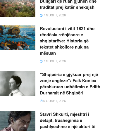
Bullgari që ruan gjuhën dhe
traditat prej katër shekujsh
7 GUSHT, 2026
Revolucioni i vitit 1821 dhe
rëndësia rrënjësore e
shqiptarëve: Historia që
tekstet shkollore nuk na
mësuan
7 GUSHT, 2026
“Shqipëria e gjykuar prej një
zonje angleze”/ Faik Konica
përshkruan udhëtimin e Edith
Durhamit në Shqipëri
6 GUSHT, 2026
Stavri Shkurti, mjeshtri i
detajit, trashëgimia e
pashlyeshme e një aktori të