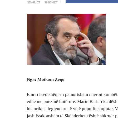
NDARJET
SHIKIMET
Nga: Moikom Zeqo
Emri i lavdishëm e i pamortshëm i heroit kombëta
edhe me poezinë botërore. Marin Barleti ka dëshm
historike e legjendare të vetë popullit shqiptar. 
jashtëzakonshëm të Skënderbeut është shkruar pl