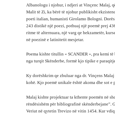
Albanologu i njohur, i ndjeri at Vinçenc Malaj, 
Malit të Zi, ka bërë të njohur publikisht ekziste
poeti italian, humanisti Girolamo Bologni. Dorë
243 distikë një poezi, pothuaj një poemë prej 43
ritme të alternuara, një varg qe hekzametër, kurs
në poezinë e latinitetit mesjetar.
Poema kishte titullin « SCANDER », pra kemi të b
nga turqit Skënderbe, formë kjo tipike e paraqit
Ky dorëshkrim qe zbuluar nga dr. Vinçens Malaj n
kohë. Kjo poemë unikale është akoma dhe sot e 
Malaj kishte projektuar ta kthente poemën në shq
rëndësishëm për bibliografinë skënderbejane”. Gj
Veriut në qytetin Trevizo në vitin 1454. Kur vdiq