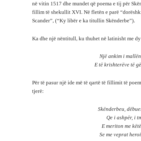
në vitin 1517 dhe mundet që poema e tij për Skën
fillim të shekullit XVI. Në fletën e parë “dorëshk
Scander”, (“Ky libër e ka titullin Skënderbe”).
Ka dhe një nëntitull, ku thuhet në latinisht me dy
Një ankim i mallë
E të krishterëve të g
Për të pasur një ide më të qartë të fillimit të po
tjerë:
Skënderbeu, dëbues
Qe i ashpër, i 
E meriton me këtë 
Se me veprat heroi