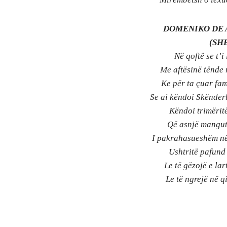
DOMENIKO DE 
(SH
Në qoftë se t’i
Me aftësinë tënde 
Ke për ta çuar fam
Se ai këndoi Skënderbe
Këndoi trimëritë
Që asnjë mangut 
I pakrahasueshëm në 
Ushtritë pafund
Le të gëzojë e lar
Le të ngrejë në qi