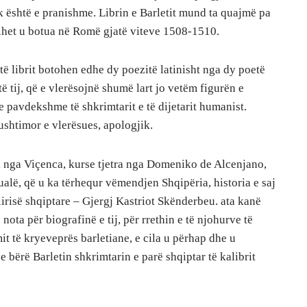
k është e pranishme. Librin e Barletit mund ta quajmë pa
 dihet u botua në Romë gjatë viteve 1508-1510.
m të librit botohen edhe dy poezitë latinisht nga dy poetë
ë tij, që e vlerësojnë shumë lart jo vetëm figurën e
 pavdekshme të shkrimtarit e të dijetarit humanist.
ushtimor e vlerësues, apologjik.
i nga Viçenca, kurse tjetra nga Domeniko de Alcenjano,
alë, që u ka tërhequr vëmendjen Shqipëria, historia e saj
lirisë shqiptare – Gjergj Kastriot Skënderbeu. ata kanë
nota për biografinë e tij, për rrethin e të njohurve të
mit të kryeveprës barletiane, e cila u përhap dhe u
e bërë Barletin shkrimtarin e parë shqiptar të kalibrit