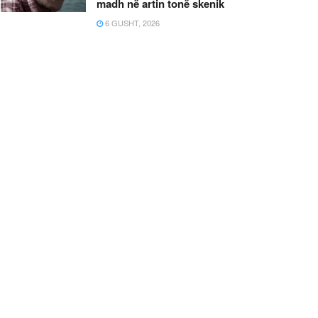
madh në artin tonë skenik
6 GUSHT, 2026