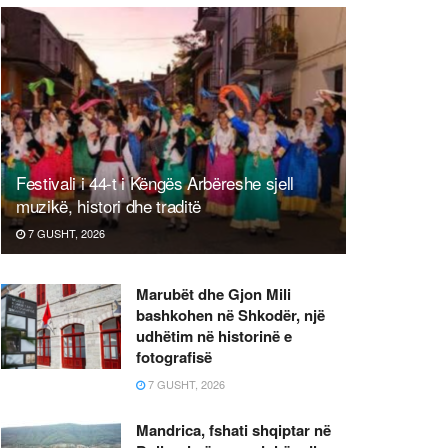
Festivali i 44-t i Këngës Arbëreshe sjell
muzikë, histori dhe traditë
7 GUSHT, 2026
Marubët dhe Gjon Mili
bashkohen në Shkodër, një
udhëtim në historinë e
fotografisë
7 GUSHT, 2026
Mandrica, fshati shqiptar në