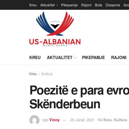
Kreu
Aktualitet
Pikepamje
Rajoni
Bota
Diaspora
Soc
KREU
AKTUALITET
PIKEPAMJE
RAJONI
Kreu
Kultura
Poezitë e para evr
Skënderbeun
nga
Vinny
20 Janar, 2021
Në
Kreu
,
Kultura