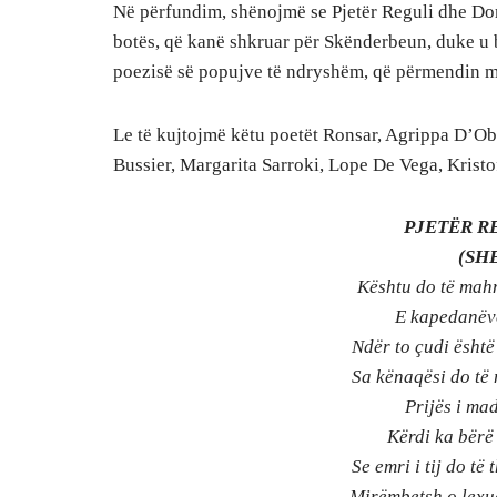
Në përfundim, shënojmë se Pjetër Reguli dhe Dom
botës, që kanë shkruar për Skënderbeun, duke u b
poezisë së popujve të ndryshëm, që përmendin m
Le të kujtojmë këtu poetët Ronsar, Agrippa D’Ob
Bussier, Margarita Sarroki, Lope De Vega, Krist
PJETËR R
(SH
Kështu do të mahn
E kapedanëve
Ndër to çudi është
Sa kënaqësi do të 
Prijës i mad
Kërdi ka bërë
Se emri i tij do t
Mirëmbetsh o lexue