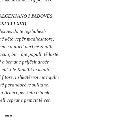
ALCENJANO I PADOVËS
EKULLI XVI)
 lexues do të tejshohësh
në këtë vepër madhështore,
ën e autorit deri në zenith,
un, bir i një populli të lartë.
 e bëmat e prijësit arbër
nuk i le Kamilit të madh.
fitore, i shkatërroi me ngulm
 të perandorëve sulltanë.
ta Arbëri për këto triumfe,
ell veprat e princit të vet.
***