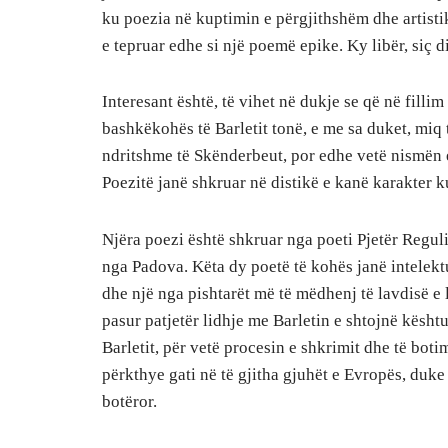
ku poezia në kuptimin e përgjithshëm dhe artisti
e tepruar edhe si një poemë epike. Ky libër, siç
Interesant është, të vihet në dukje se që në filli
bashkëkohës të Barletit tonë, e me sa duket, miq t
ndritshme të Skënderbeut, por edhe vetë nismën e
Poezitë janë shkruar në distikë e kanë karakter k
Njëra poezi është shkruar nga poeti Pjetër Regul
nga Padova. Këta dy poetë të kohës janë intelektu
dhe një nga pishtarët më të mëdhenj të lavdisë e 
pasur patjetër lidhje me Barletin e shtojnë kështu 
Barletit, për vetë procesin e shkrimit dhe të boti
përkthye gati në të gjitha gjuhët e Evropës, duke 
botëror.