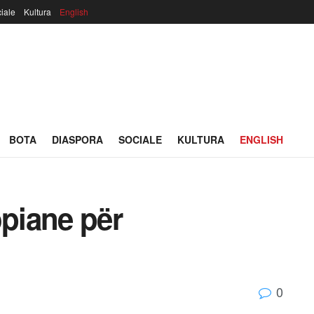
iale
Kultura
English
BOTA
DIASPORA
SOCIALE
KULTURA
ENGLISH
opiane për
0