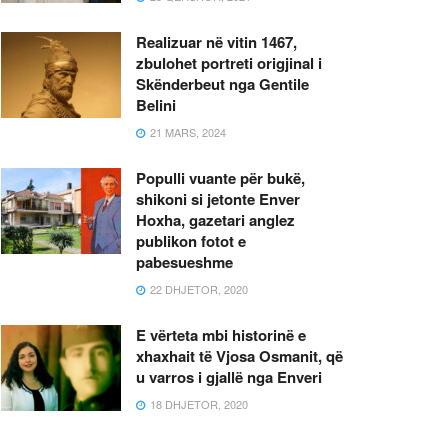
Realizuar në vitin 1467,
zbulohet portreti origjinal i
Skënderbeut nga Gentile
Belini
21 MARS, 2024
Populli vuante për bukë,
shikoni si jetonte Enver
Hoxha, gazetari anglez
publikon fotot e
pabesueshme
22 DHJETOR, 2020
E vërteta mbi historinë e
xhaxhait të Vjosa Osmanit, që
u varros i gjallë nga Enveri
18 DHJETOR, 2020