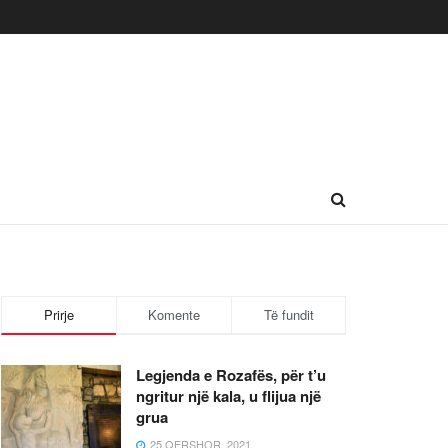
Prirje
Komente
Të fundit
Legjenda e Rozafës, për t’u
ngritur një kala, u flijua një
grua
25 QERSHOR, 2021