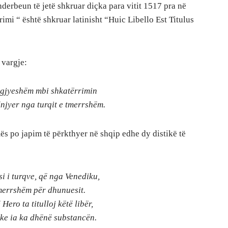
derbeun të jetë shkruar diçka para vitit 1517 pra në
rimi “ është shkruar latinisht “Huic Libello Est Titulus
 vargje:
ngjyeshëm mbi shkatërrimin
ënjyer nga turqit e tmerrshëm.
emës po japim të përkthyer në shqip edhe dy distikë të
i i turqve, që nga Venediku,
tmerrshëm për dhunuesit.
Hero ta titulloj këtë libër,
ke ia ka dhënë substancën.