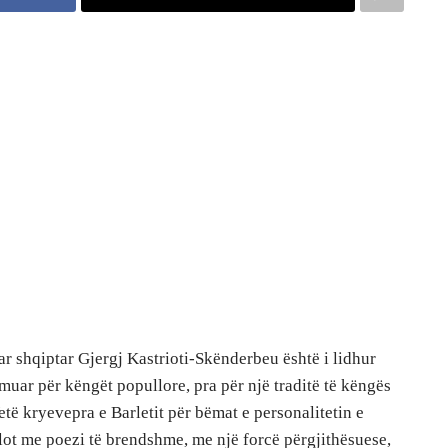
r shqiptar Gjergj Kastrioti-Skënderbeu është i lidhur
uar për këngët popullore, pra për një traditë të këngës
Vetë kryevepra e Barletit për bëmat e personalitetin e
ot me poezi të brendshme, me një forcë përgjithësuese,