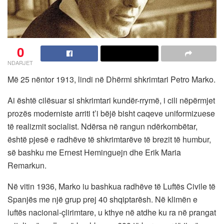
0
NDARJET
Më 25 nëntor 1913, lindi në Dhërmi shkrimtari Petro Marko.
Ai është cilësuar si shkrimtari kundër-rrymë, i cili nëpërmjet
prozës moderniste arriti t’i bëjë bisht caqeve uniformizuese
të realizmit socialist. Ndërsa në rangun ndërkombëtar,
është pjesë e radhëve të shkrimtarëve të brezit të humbur,
së bashku me Ernest Heminguejn dhe Erik Maria
Remarkun.
Në vitin 1936, Marko iu bashkua radhëve të Luftës Civile të
Spanjës me një grup prej 40 shqiptarësh. Në klimën e
luftës nacional-çlirimtare, u kthye në atdhe ku ra në prangat