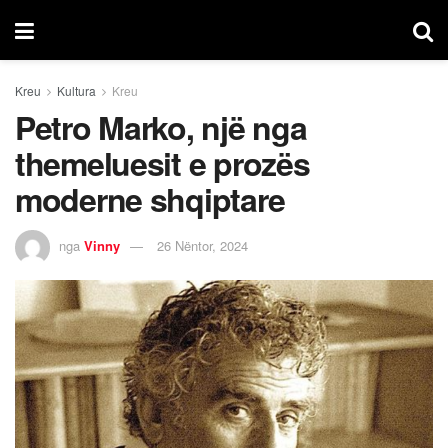
Kreu
Kultura
Kreu
Petro Marko, një nga
themeluesit e prozës
moderne shqiptare
nga
Vinny
26 Nëntor, 2024