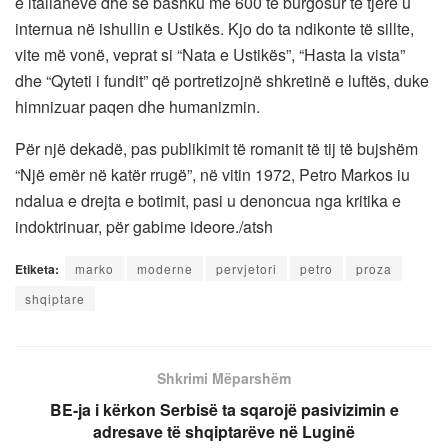
e italianëve dhe së bashku me 600 të burgosur të tjerë u
internua në ishullin e Ustikës. Kjo do ta ndikonte të sillte,
vite më vonë, veprat si “Nata e Ustikës”, “Hasta la vista”
dhe “Qyteti i fundit” që portretizojnë shkretinë e luftës, duke
himnizuar paqen dhe humanizmin.
Për një dekadë, pas publikimit të romanit të tij të bujshëm
“Një emër në katër rrugë”, në vitin 1972, Petro Markos iu
ndalua e drejta e botimit, pasi u denoncua nga kritika e
indoktrinuar, për gabime ideore./atsh
Etiketa:
marko
moderne
pervjetori
petro
proza
shqiptare
Shkrimi Mëparshëm
BE-ja i kërkon Serbisë ta sqarojë pasivizimin e
adresave të shqiptarëve në Luginë