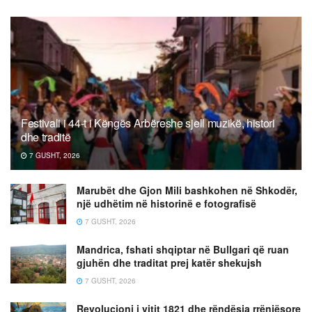
Festivali i 44-t i Këngës Arbëreshe sjell muzikë, histori
dhe traditë
7 GUSHT, 2026
Marubët dhe Gjon Mili bashkohen në Shkodër,
një udhëtim në historinë e fotografisë
7 GUSHT, 2026
Mandrica, fshati shqiptar në Bullgari që ruan
gjuhën dhe traditat prej katër shekujsh
7 GUSHT, 2026
Revolucioni i vitit 1821 dhe rëndësia rrënjësore