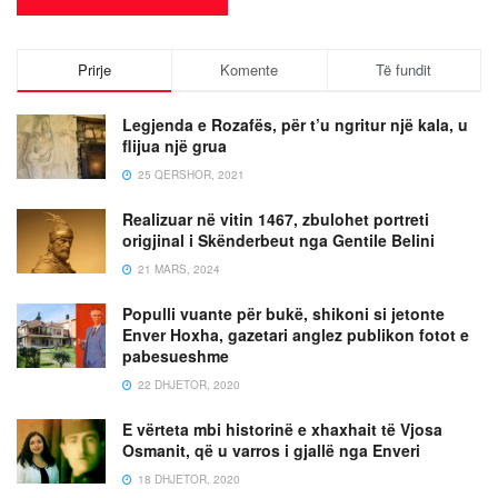
Prirje
Komente
Të fundit
Legjenda e Rozafës, për t’u ngritur një kala, u
flijua një grua
25 QERSHOR, 2021
Realizuar në vitin 1467, zbulohet portreti
origjinal i Skënderbeut nga Gentile Belini
21 MARS, 2024
Populli vuante për bukë, shikoni si jetonte
Enver Hoxha, gazetari anglez publikon fotot e
pabesueshme
22 DHJETOR, 2020
E vërteta mbi historinë e xhaxhait të Vjosa
Osmanit, që u varros i gjallë nga Enveri
18 DHJETOR, 2020