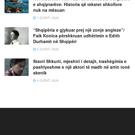
e shqiptarëve: Historia që tekstet shkollore
nuk na mësuan
7 GUSHT, 2026
“Shqipëria e gjykuar prej një zonje angleze”/
Faik Konica përshkruan udhëtimin e Edith
Durhamit në Shqipëri
6 GUSHT, 2026
Stavri Shkurti, mjeshtri i detajit, trashëgimia e
pashlyeshme e një aktori të madh në artin tonë
skenik
6 GUSHT, 2026