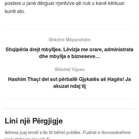
postare u janë dërguar njerëzve që nuk u kanë kërkuar
kurrë ato.
Shkrimi Mëparshëm
Shqipëria drejt mbylljes. Lëvizja me orare, administrata
dhe mbyllja e bizneseve…
Shkrimi Vijues
Hashim Thaçi del sot përballë Gjykatës së Hagës! Ja
akuzat ndaj tij
Lini një Përgjigje
Adresa juaj email s’do të bëhet publike.
Fushat e domosdoshme
janë shënuar me një