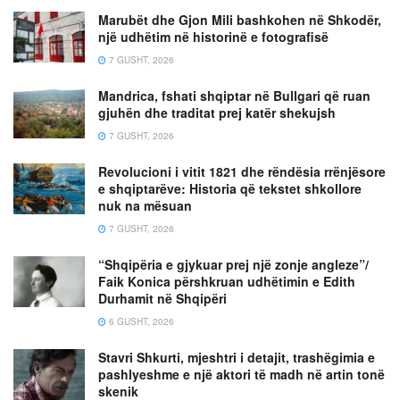
Marubët dhe Gjon Mili bashkohen në Shkodër,
një udhëtim në historinë e fotografisë
7 GUSHT, 2026
Mandrica, fshati shqiptar në Bullgari që ruan
gjuhën dhe traditat prej katër shekujsh
7 GUSHT, 2026
Revolucioni i vitit 1821 dhe rëndësia rrënjësore
e shqiptarëve: Historia që tekstet shkollore
nuk na mësuan
7 GUSHT, 2026
“Shqipëria e gjykuar prej një zonje angleze”/
Faik Konica përshkruan udhëtimin e Edith
Durhamit në Shqipëri
6 GUSHT, 2026
Stavri Shkurti, mjeshtri i detajit, trashëgimia e
pashlyeshme e një aktori të madh në artin tonë
skenik