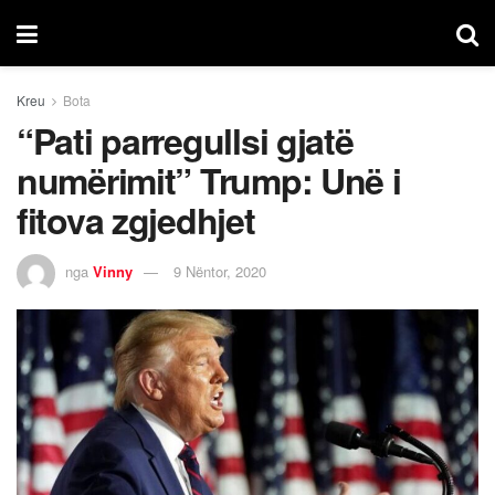
Kreu
Bota
“Pati parregullsi gjatë
numërimit” Trump: Unë i
fitova zgjedhjet
nga
Vinny
9 Nëntor, 2020