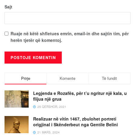
Sajt
Ruaje në këtë shfletues emrin, email-in dhe sajtin tim, për
herën tjetër që komentoj.
Prirje
Komente
Të fundit
Legjenda e Rozafës, për t’u ngritur një kala, u
flijua një grua
25 QERSHOR, 2021
Realizuar në vitin 1467, zbulohet portreti
origjinal i Skënderbeut nga Gentile Belini
21 MARS, 2024