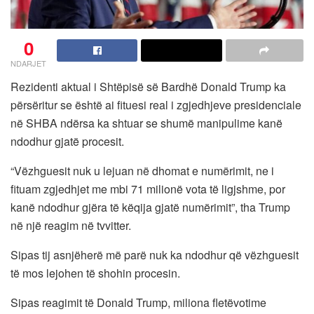
0
NDARJET
Rezidenti aktual i Shtëpisë së Bardhë Donald Trump ka
përsëritur se është ai fituesi real i zgjedhjeve presidenciale
në SHBA ndërsa ka shtuar se shumë manipulime kanë
ndodhur gjatë procesit.
“Vëzhguesit nuk u lejuan në dhomat e numërimit, ne i
fituam zgjedhjet me mbi 71 milionë vota të ligjshme, por
kanë ndodhur gjëra të këqija gjatë numërimit”, tha Trump
në një reagim në tvvitter.
Sipas tij asnjëherë më parë nuk ka ndodhur që vëzhguesit
të mos lejohen të shohin procesin.
Sipas reagimit të Donald Trump, miliona fletëvotime