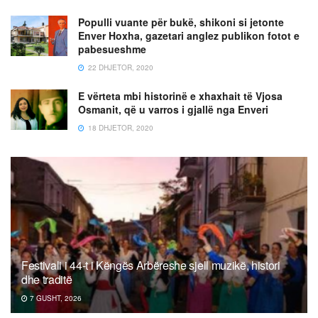
Populli vuante për bukë, shikoni si jetonte
Enver Hoxha, gazetari anglez publikon fotot e
pabesueshme
22 DHJETOR, 2020
E vërteta mbi historinë e xhaxhait të Vjosa
Osmanit, që u varros i gjallë nga Enveri
18 DHJETOR, 2020
Festivali i 44-t i Këngës Arbëreshe sjell muzikë, histori
dhe traditë
7 GUSHT, 2026