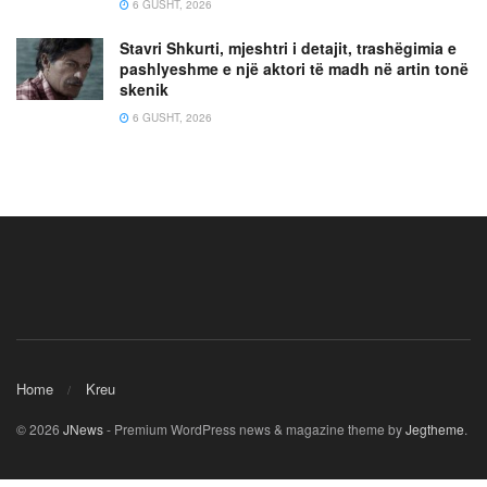
6 GUSHT, 2026
Stavri Shkurti, mjeshtri i detajit, trashëgimia e
pashlyeshme e një aktori të madh në artin tonë
skenik
6 GUSHT, 2026
Home
Kreu
© 2026
JNews
- Premium WordPress news & magazine theme by
Jegtheme
.