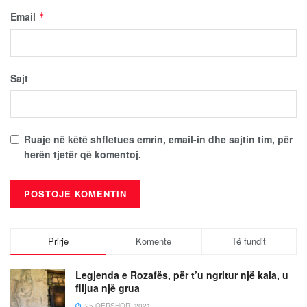
Email
*
Sajt
Ruaje në këtë shfletues emrin, email-in dhe sajtin tim, për
herën tjetër që komentoj.
Prirje
Komente
Të fundit
Legjenda e Rozafës, për t’u ngritur një kala, u
flijua një grua
25 QERSHOR, 2021