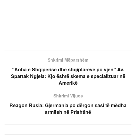
Shkrimi Mëparshëm
“Koha e Shqipërisë dhe shqiptarëve po vjen” Av.
Spartak Ngjela: Kjo është skema e specializuar në
Amerikë
Shkrimi Vijues
Reagon Rusia: Gjermania po dërgon sasi të mëdha
armësh në Prishtinë