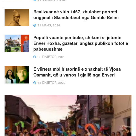
Realizuar në vitin 1467, zbulohet portreti
origjinal i Skënderbeut nga Gentile Belini
21 MARS, 2024
Populli vuante për bukë, shikoni si jetonte
Enver Hoxha, gazetari anglez publikon fotot e
pabesueshme
22 DHJETOR, 2020
E vërteta mbi historinë e xhaxhait të Vjosa
Osmanit, që u varros i gjallë nga Enveri
18 DHJETOR, 2020