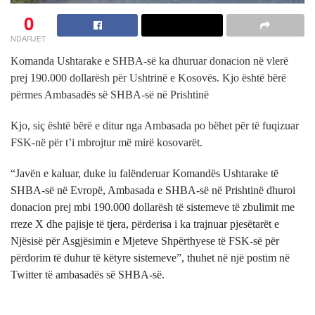
0
NDARJET
Komanda Ushtarake e SHBA-së ka dhuruar donacion në vlerë
prej 190.000 dollarësh për Ushtrinë e Kosovës. Kjo është bërë
përmes Ambasadës së SHBA-së në Prishtinë
Kjo, siç është bërë e ditur nga Ambasada po bëhet për të fuqizuar
FSK-në për t’i mbrojtur më mirë kosovarët.
“Javën e kaluar, duke iu falënderuar Komandës Ushtarake të
SHBA-së në Evropë, Ambasada e SHBA-së në Prishtinë dhuroi
donacion prej mbi 190.000 dollarësh të sistemeve të zbulimit me
rreze X dhe pajisje të tjera, përderisa i ka trajnuar pjesëtarët e
Njësisë për Asgjësimin e Mjeteve Shpërthyese të FSK-së për
përdorim të duhur të këtyre sistemeve”, thuhet në një postim në
Twitter të ambasadës së SHBA-së.