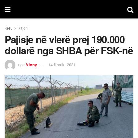
Kreu
Rajoni
Pajisje në vlerë prej 190.000
dollarë nga SHBA për FSK-në
nga
Vinny
14 Korrik, 2021