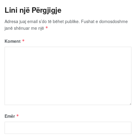
Lini një Përgjigje
Adresa juaj email s’do të bëhet publike.
Fushat e domosdoshme
janë shënuar me një
*
Koment
*
Emër
*