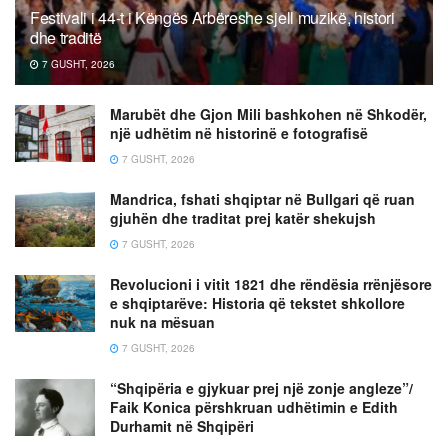
Festivali i 44-t i Këngës Arbëreshe sjell muzikë, histori
dhe traditë
7 GUSHT, 2026
Marubët dhe Gjon Mili bashkohen në Shkodër,
një udhëtim në historinë e fotografisë
7 GUSHT, 2026
Mandrica, fshati shqiptar në Bullgari që ruan
gjuhën dhe traditat prej katër shekujsh
7 GUSHT, 2026
Revolucioni i vitit 1821 dhe rëndësia rrënjësore
e shqiptarëve: Historia që tekstet shkollore
nuk na mësuan
7 GUSHT, 2026
“Shqipëria e gjykuar prej një zonje angleze”/
Faik Konica përshkruan udhëtimin e Edith
Durhamit në Shqipëri