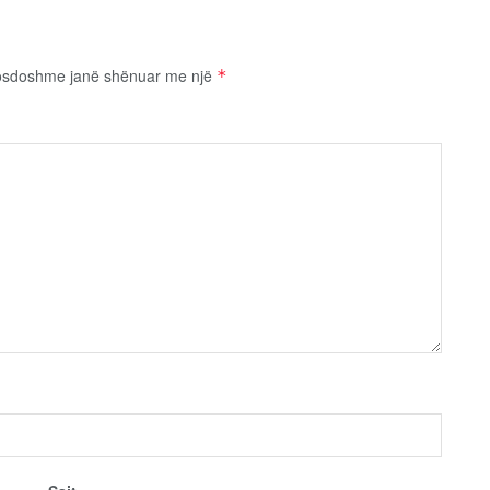
osdoshme janë shënuar me një
*