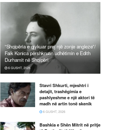
“Shqipëria e gjykuar prej një zonje angleze”/
Faik Konica përshkruan udhëtimin e Edith
Durhamit në Shqipëri
6 GUSHT, 2026
Stavri Shkurti, mjeshtri i
detajit, trashëgimia e
pashlyeshme e një aktori të
madh në artin tonë skenik
6 GUSHT, 2026
Bashkia e Shën Mitrit në pritje