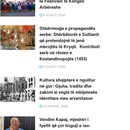
të Festivalit të Këngës
Arbëreshe
6 GUSHT, 2026
Shkërmoqja e propagandës
serbe: Shërbëtorët e Sulltanit
që pretendojnë të jenë
mbrojtës të Kryqit. Kontributi
serb në rënien e
Kostandinopojës (1453)
6 GUSHT, 2026
Kultura shqiptare e ngulitur
në gur: Gjuha, tradita dhe
zakoni si vegla të mbijetesës
identitare mes arvanitasve
18 KORRIK, 2026
Vendim Kapaj, mjeshtri i
fyellit që çoi tingujt e iso-