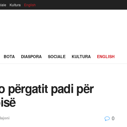
iale
Kultura
English
BOTA
DIASPORA
SOCIALE
KULTURA
ENGLISH
 përgatit padi për
isë
0
Rajoni