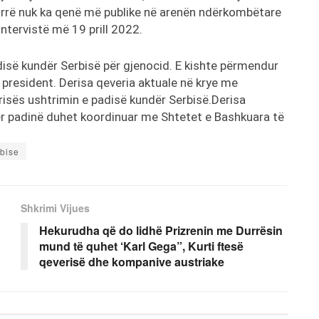
kurrë nuk ka qenë më publike në arenën ndërkombëtare
intervistë më 19 prill 2022.
isë kundër Serbisë për gjenocid. E kishte përmendur
 president. Derisa qeveria aktuale në krye me
risës ushtrimin e padisë kundër Serbisë.Derisa
ër padinë duhet koordinuar me Shtetet e Bashkuara të
rbise
Shkrimi Vijues
Hekurudha që do lidhë Prizrenin me Durrësin
mund të quhet ‘Karl Gega”, Kurti ftesë
qeverisë dhe kompanive austriake