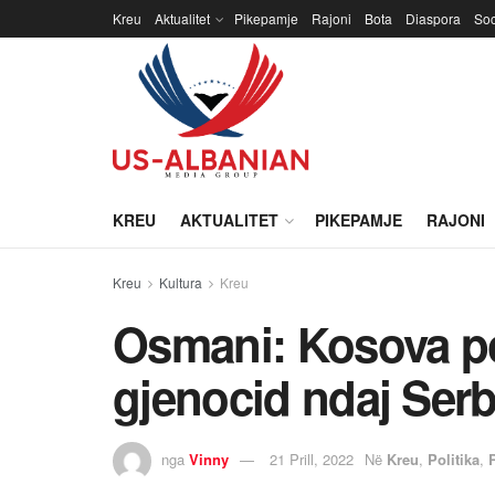
Kreu
Aktualitet
Pikepamje
Rajoni
Bota
Diaspora
Soc
KREU
AKTUALITET
PIKEPAMJE
RAJONI
Kreu
Kultura
Kreu
Osmani: Kosova po
gjenocid ndaj Serb
nga
Vinny
21 Prill, 2022
Në
Kreu
,
Politika
,