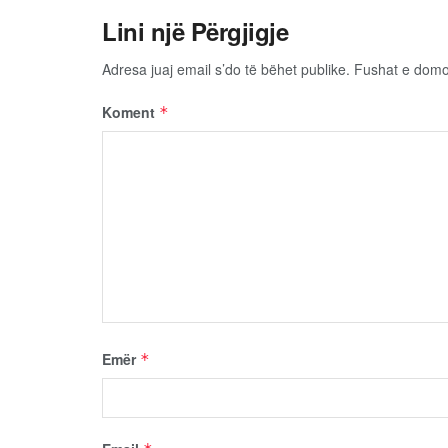
Lini një Përgjigje
Adresa juaj email s’do të bëhet publike.
Fushat e dom
Koment
*
Emër
*