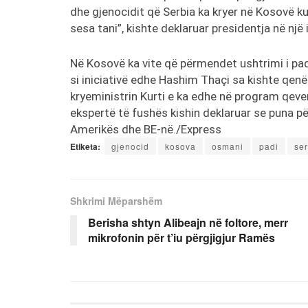
dhe gjenocidit që Serbia ka kryer në Kosovë 
sesa tani”, kishte deklaruar presidentja në një 
Në Kosovë ka vite që përmendet ushtrimi i pad
si iniciativë edhe Hashim Thaçi sa kishte qenë
kryeministrin Kurti e ka edhe në program qeve
ekspertë të fushës kishin deklaruar se puna p
Amerikës dhe BE-në./Express
Etiketa:
gjenocid
kosova
osmani
padi
se
Shkrimi Mëparshëm
Berisha shtyn Alibeajn në foltore, merr
mikrofonin për t’iu përgjigjur Ramës