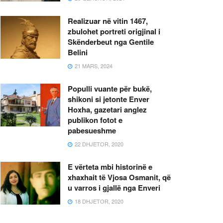
Realizuar në vitin 1467,
zbulohet portreti origjinal i
Skënderbeut nga Gentile
Belini
21 MARS, 2024
Populli vuante për bukë,
shikoni si jetonte Enver
Hoxha, gazetari anglez
publikon fotot e
pabesueshme
22 DHJETOR, 2020
E vërteta mbi historinë e
xhaxhait të Vjosa Osmanit, që
u varros i gjallë nga Enveri
18 DHJETOR, 2020