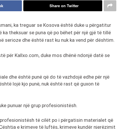
ok
Share on Twitter
smani, ka treguar se Kosova është duke u përgatitur
 ka theksuar se puna që po bëhet për një gjë të tillë
ë serioze dhe është rast ku nuk ka vend për dështim.
vistë për Kallxo.com, duke mos dhënë ndonjë datë se
iale dhe është punë që do të vazhdojë edhe për një
është lojë kjo punë, nuk është rast që guxon të
duke punuar një grup profesionistësh.
profesionistësh të cilët po i përgatisin materialet që
 Çështja e krimeve të luftës, krimeve kundër njerëzimit