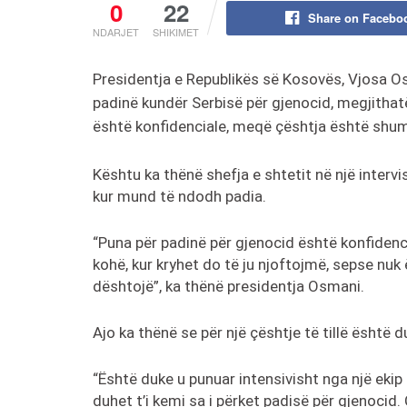
0
22
Share on Facebo
NDARJET
SHIKIMET
Presidentja e Republikës së Kosovës, Vjosa O
padinë kundër Serbisë për gjenocid, megjithatë
është konfidenciale, meqë çështja është shum
Kështu ka thënë shefja e shtetit në një inter
kur mund të ndodh padia.
“Puna për padinë për gjenocid është konfidenc
kohë, kur kryhet do të ju njoftojmë, sepse nuk 
dështojë”, ka thënë presidentja Osmani.
Ajo ka thënë se për një çështje të tillë është 
“Është duke u punuar intensivisht nga një ekip 
duhet t’i kemi sa i përket padisë për gjenocid.