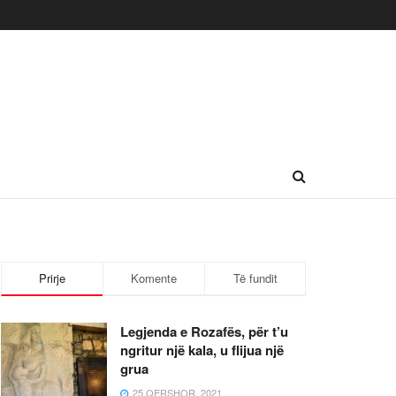
Prirje
Komente
Të fundit
Legjenda e Rozafës, për t’u
ngritur një kala, u flijua një
grua
25 QERSHOR, 2021