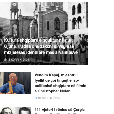
Kultura shqiptare e ngulitur në gur:
Gjuha, tradita dhe zakoni si vegla të
mbijetesës identitare mes arvanitasve
18 KORRIK, 2026
Vendim Kapaj, mjeshtri i
fyellit që çoi tingujt e iso-
polifonisë shqiptare në filmin
e Christopher Nolan
18 KORRIK, 2026
111-vjetori i rënies së Çerçiz