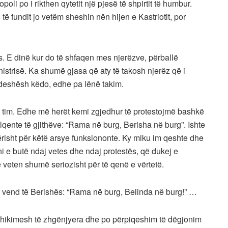
opoli po i rikthen qytetit një pjesë të shpirtit të humbur.
të fundit jo vetëm sheshin nën hijen e Kastriotit, por
jes. E dinë kur do të shfaqen mes njerëzve, përballë
strisë. Ka shumë gjasa që aty të takosh njerëz që i
ndeshësh këdo, edhe pa lënë takim.
 tim. Edhe më herët kemi zgjedhur të protestojmë bashkë
ëlqente të gjithëve: “Rama në burg, Berisha në burg”. Ishte
ërisht për këtë arsye funksiononte. Ky miku im qeshte dhe
ni e butë ndaj vetes dhe ndaj protestës, që dukej e
veten shumë seriozisht për të qenë e vërtetë.
ë vend të Berishës: “Rama në burg, Belinda në burg!” …
ikimesh të zhgënjyera dhe po përpiqeshim të dëgjonim