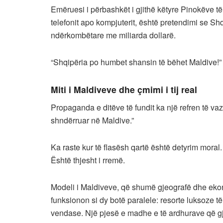
Emëruesi i përbashkët i gjithë këtyre Pinokëve të 
telefonit apo kompjuterit, është pretendimi se Sh
ndërkombëtare me miliarda dollarë.
“Shqipëria po humbet shansin të bëhet Maldive!”
Miti i Maldiveve dhe çmimi i tij real
Propaganda e ditëve të fundit ka një refren të 
shndërruar në Maldive.”
Ka raste kur të flasësh qartë është detyrim moral
Është thjesht i rremë.
Modeli i Maldiveve, që shumë gjeografë dhe ekono
funksionon si dy botë paralele: resorte luksoze të
vendase. Një pjesë e madhe e të ardhurave që gj