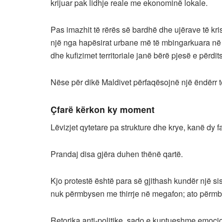
krijuar pak lidhje reale me ekonominë lokale.
Pas imazhit të rërës së bardhë dhe ujërave të krist
një nga hapësirat urbane më të mbingarkuara në 
dhe kufizimet territoriale janë bërë pjesë e përdi
Nëse për dikë Maldivet përfaqësojnë një ëndërr të
Çfarë kërkon ky moment
Lëvizjet qytetare pa strukture dhe krye, kanë dy
Prandaj disa gjëra duhen thënë qartë.
Kjo protestë është para së gjithash kundër një sist
nuk përmbysen me thirrje në megafon; ato përmby
Retorika anti-politike, sado e kuptueshme emoci