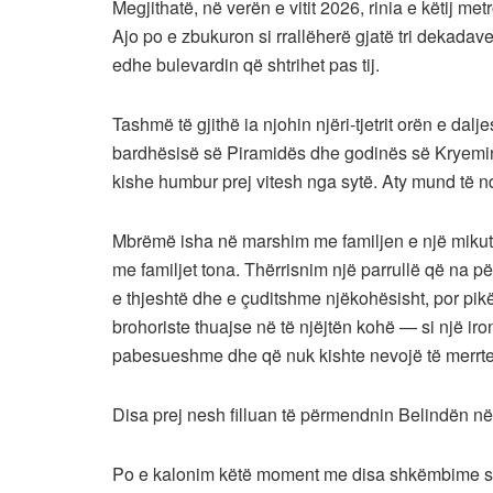
Megjithatë, në verën e vitit 2026, rinia e këtij metr
Ajo po e zbukuron si rrallëherë gjatë tri dekadave 
edhe bulevardin që shtrihet pas tij.
Tashmë të gjithë ia njohin njëri-tjetrit orën e dal
bardhësisë së Piramidës dhe godinës së Kryemini
kishe humbur prej vitesh nga sytë. Aty mund të 
Mbrëmë isha në marshim me familjen e një mikut
me familjet tona. Thërrisnim një parrullë që na p
e thjeshtë dhe e çuditshme njëkohësisht, por pik
brohoriste thuajse në të njëjtën kohë — si një iro
pabesueshme dhe që nuk kishte nevojë të merrte 
Disa prej nesh filluan të përmendnin Belindën n
Po e kalonim këtë moment me disa shkëmbime sh