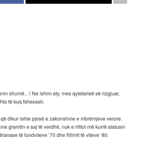
hnin shumë…! Ne ishim aty, mes qytetarisë së rizgjuar,
hta të kuq fshesash.
të që dikur ishte pjesë e zakonshme e mbrëmjeve verore.
me granitin e saj të verdhë, nuk e rifitoi më kurrë statusin
ranase të fundviteve ’70 dhe fillimit të viteve ’80.