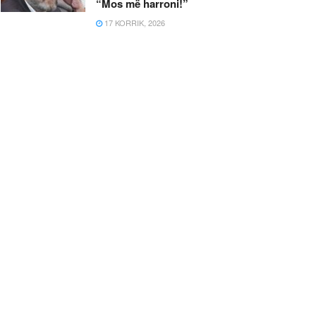
“Mos më harroni!”
17 KORRIK, 2026