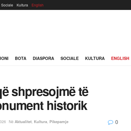
Sociale
Kultura
English
JONI
BOTA
DIASPORA
SOCIALE
KULTURA
ENGLISH
 që shpresojmë të
nument historik
0
2026
Në
Aktualitet
,
Kultura
,
Pikepamje