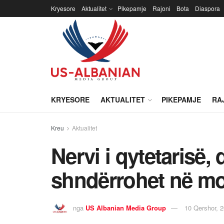
Kryesore
Aktualitet
Pikepamje
Rajoni
Bota
Diaspora
KRYESORE
AKTUALITET
PIKEPAMJE
RA
Kreu
Aktualitet
Nervi i qytetarisë,
shndërrohet në mo
nga
US Albanian Media Group
10 Qershor, 