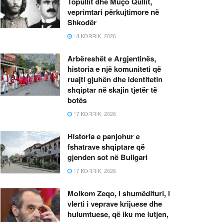
Topullit dhe Muço Qullit,
veprimtari përkujtimore në
Shkodër
18 KORRIK, 2026
Arbëreshët e Argjentinës,
historia e një komuniteti që
ruajti gjuhën dhe identitetin
shqiptar në skajin tjetër të
botës
17 KORRIK, 2026
Historia e panjohur e
fshatrave shqiptare që
gjenden sot në Bullgari
17 KORRIK, 2026
Moikom Zeqo, i shumëdituri, i
vlerti i veprave krijuese dhe
hulumtuese, që iku me lutjen,