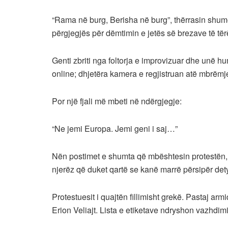
“Rama në burg, Berisha në burg”, thërrasin shumë
përgjegjës për dëmtimin e jetës së brezave të tër
Genti zbriti nga foltorja e improvizuar dhe unë hu
online; dhjetëra kamera e regjistruan atë mbrëmj
Por një fjali më mbeti në ndërgjegje:
“Ne jemi Europa. Jemi geni i saj…”
Nën postimet e shumta që mbështesin protestën,
njerëz që duket qartë se kanë marrë përsipër detyr
Protestuesit i quajtën fillimisht grekë. Pastaj ar
Erion Veliajt. Lista e etiketave ndryshon vazhdimis