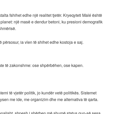
alta fshihet edhe një realitet tjetër. Kryeqyteti Malé është
planet: një masë e dendur betoni, ku presioni demografik
tshmërisë.
 përsosur, ia vlen të shihet edhe kostoja e saj.
 fate të zakonshme: ose shpërbëhen, ose kapen.
emi të vjetër politik, jo kundër vetë politikës. Sistemet
sen me ide, me organizim dhe me alternativa të qarta.
onalisht, shpesh i shërben më shumë status quo-së sesa