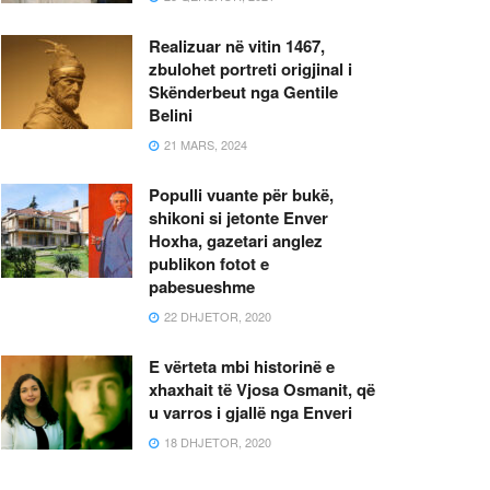
Realizuar në vitin 1467,
zbulohet portreti origjinal i
Skënderbeut nga Gentile
Belini
21 MARS, 2024
Populli vuante për bukë,
shikoni si jetonte Enver
Hoxha, gazetari anglez
publikon fotot e
pabesueshme
22 DHJETOR, 2020
E vërteta mbi historinë e
xhaxhait të Vjosa Osmanit, që
u varros i gjallë nga Enveri
18 DHJETOR, 2020