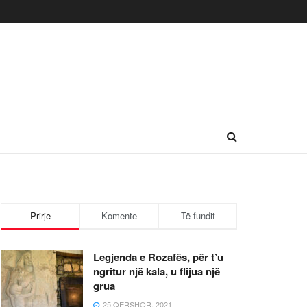
Prirje
Komente
Të fundit
Legjenda e Rozafës, për t’u
ngritur një kala, u flijua një
grua
25 QERSHOR, 2021