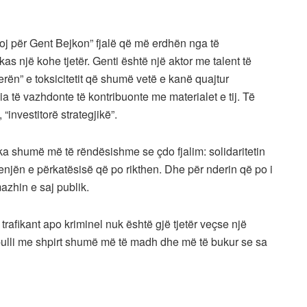
gjoj për Gent Bejkon” fjalë që më erdhën nga të
as një kohe tjetër. Genti është një aktor me talent të
herën” e toksicitetit që shumë vetë e kanë quajtur
a të vazhdonte të kontribuonte me materialet e tij. Të
“investitorë strategjikë”.
çka shumë më të rëndësishme se çdo fjalim: solidaritetin
djenjën e përkatësisë që po rikthen. Dhe për nderin që po i
azhin e saj publik.
t trafikant apo kriminel nuk është gjë tjetër veçse një
opulli me shpirt shumë më të madh dhe më të bukur se sa