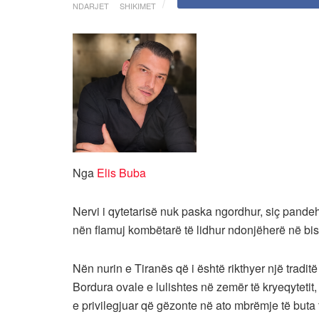
NDARJET
SHIKIMET
Nga
Elis Buba
Nervi i qytetarisë nuk paska ngordhur, siç pande
nën flamuj kombëtarë të lidhur ndonjëherë në bis
Nën nurin e Tiranës që i është rikthyer një tradi
Bordura ovale e lulishtes në zemër të kryeqytetit, 
e privilegjuar që gëzonte në ato mbrëmje të buta ti