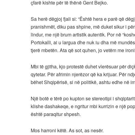
çfarë kishte për të thënë Gent Bejko.
Sa herë dëgjoj fjali si: “Është hera e parë që dë
pranishmët, diku pas shpine, më duket sikur i përk
lindur, me një brum artistik autentik. Por në “kos
Portokalli, ai u largua dhe nuk iu dha më mundësi
tjerë mbetën. Ata që sot quhen, jo vetëm me ironi, 
Mbi të gjitha, kjo protestë duhet vlerësuar për di
qytetar. Për afrimin njerëzor që ka krijuar. Për n
bëhet Shqipërisë, si në politikë, ashtu edhe në im
Një botë e tërë po kupton se stereotipi i shqiptari
klishe dashakeqe, e ngritur mbi kurrizin e një p
është paraqitur shpesh.
Mos harroni këtë. As sot, as nesër.