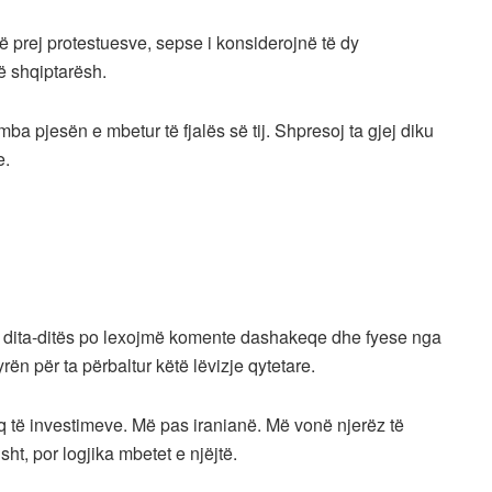
 prej protestuesve, sepse i konsiderojnë të dy
ë shqiptarësh.
mba pjesën e mbetur të fjalës së tij. Shpresoj ta gjej diku
e.
 dita-ditës po lexojmë komente dashakeqe dhe fyese nga
ën për ta përbaltur këtë lëvizje qytetare.
miq të investimeve. Më pas iranianë. Më vonë njerëz të
ht, por logjika mbetet e njëjtë.