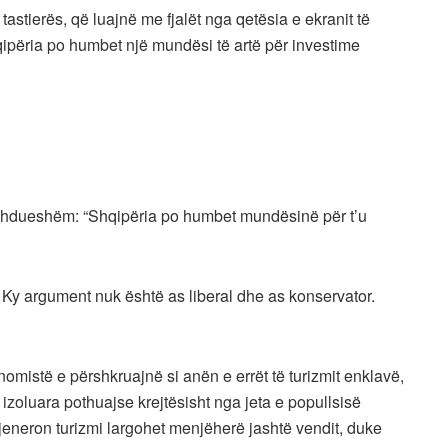
tastierës, që luajnë me fjalët nga qetësia e ekranit të
qipëria po humbet një mundësi të artë për investime
vazhdueshëm: “Shqipëria po humbet mundësinë për t’u
. Ky argument nuk është as liberal dhe as konservator.
mistë e përshkruajnë si anën e errët të turizmit enklavë,
 izoluara pothuajse krejtësisht nga jeta e popullsisë
eneron turizmi largohet menjëherë jashtë vendit, duke