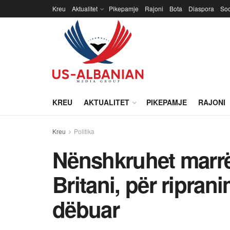
Kreu
Aktualitet
Pikepamje
Rajoni
Bota
Diaspora
Soc
KREU
AKTUALITET
PIKEPAMJE
RAJONI
Kreu
Politika
Nënshkruhet marrë
Britani, për riprani
dëbuar