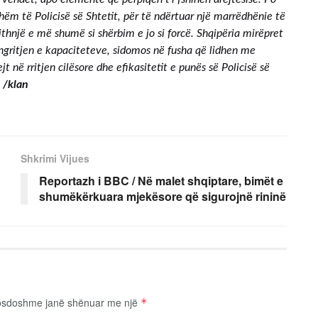
m të Policisë së Shtetit, për të ndërtuar një marrëdhënie të
ithnjë e më shumë si shërbim e jo si forcë. Shqipëria mirëpret
ngritjen e kapaciteteve, sidomos në fusha që lidhen me
t në rritjen cilësore dhe efikasitetit e punës së Policisë së
/klan
Shkrimi Vijues
Reportazh i BBC / Në malet shqiptare, bimët e
shumëkërkuara mjekësore që sigurojnë rininë
osdoshme janë shënuar me një
*