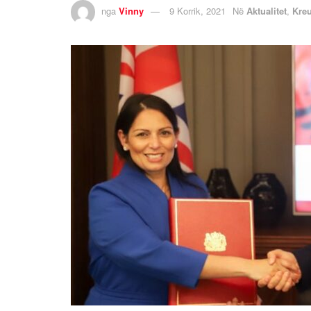
nga
Vinny
9 Korrik, 2021
Në
Aktualitet
,
Kre