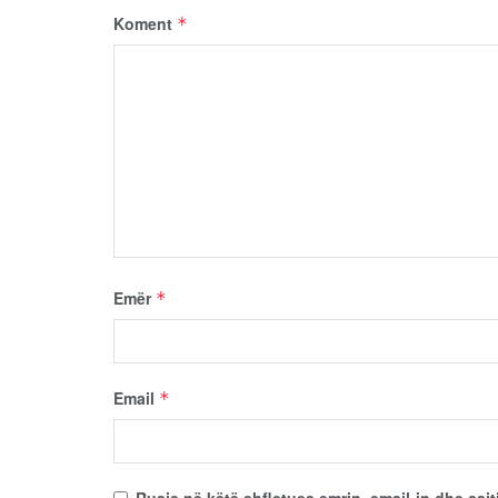
Koment
*
Emër
*
Email
*
Ruaje në këtë shfletues emrin, email-in dhe sajt