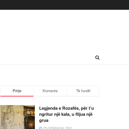
Prirje
Komente
Të fundit
Legjenda e Rozafës, për t’u
ngritur një kala, u flijua një
grua
25 QERSHOR, 2021