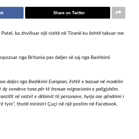
ok
Share on Twitter
Patel, ka zhvilluar një vizitë në Tiranë ku është takuar me
opozuar nga Britania pas daljes së saj nga Bashkimi
pas daljes nga Bashkimi Europian, është e bazuar në modelin
 dy vendeve tona për të frenuar migracionin e paligjshëm.
anzitit në rastet e dëbimit të personave, hyrja ose qëndrimi i
të tyre”,
thotë ministri Çuçi në një postim në Facebook.