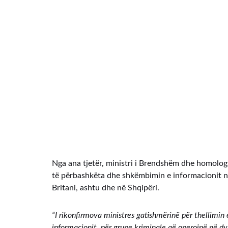
Nga ana tjetër, ministri i Brendshëm dhe homologi
të përbashkëta dhe shkëmbimin e informacionit në
Britani, ashtu dhe në Shqipëri.
“I rikonfirmova ministres gatishmërinë për thellimi
informacionit, për grupe kriminale që operojnë në dy