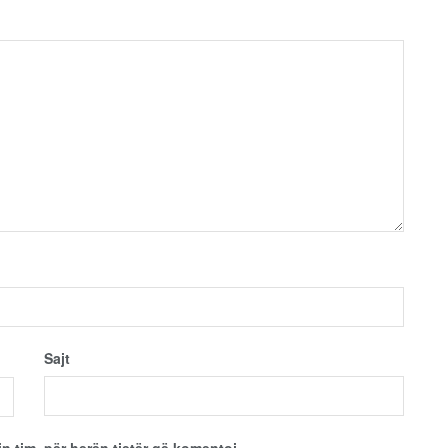
Sajt
in tim, për herën tjetër që komentoj.