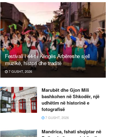
Festivali i 44-t i Këngës Arbëreshe sjell
muzikë, histori dhe traditë
7 GUSHT, 2026
Marubët dhe Gjon Mili
bashkohen në Shkodër, një
udhëtim në historinë e
fotografisë
7 GUSHT, 2026
Mandrica, fshati shqiptar në