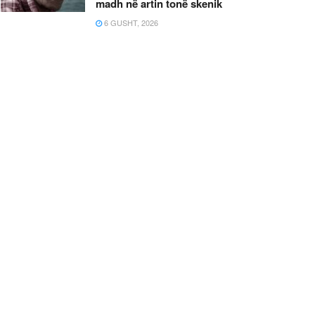
madh në artin tonë skenik
6 GUSHT, 2026