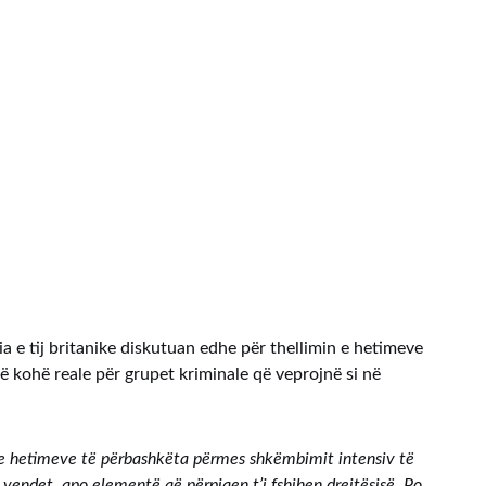
a e tij britanike diskutuan edhe për thellimin e hetimeve
 kohë reale për grupet kriminale që veprojnë si në
n e hetimeve të përbashkëta përmes shkëmbimit intensiv të
 vendet, apo elementë që përpiqen t’i fshihen drejtësisë. Po