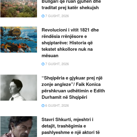
Bullgari që ruan gjuhën dhe
traditat prej katër shekujsh
7 GUSHT, 2026
Revolucioni i vitit 1821 dhe
rëndësia rrënjësore e
shqiptarëve: Historia që
tekstet shkollore nuk na
mësuan
7 GUSHT, 2026
“Shqipëria e gjykuar prej një
zonje angleze”/ Faik Konica
përshkruan udhëtimin e Edith
Durhamit në Shqipëri
6 GUSHT, 2026
Stavri Shkurti, mjeshtri i
detajit, trashëgimia e
pashlyeshme e një aktori të