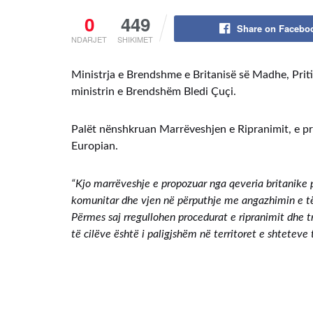
0
449
Share on Facebo
NDARJET
SHIKIMET
Ministrja e Brendshme e Britanisë së Madhe, Priti 
ministrin e Brendshëm Bledi Çuçi.
Palët nënshkruan Marrëveshjen e Ripranimit, e pr
Europian.
“Kjo marrëveshje e propozuar nga qeveria britanike 
komunitar dhe vjen në përputhje me angazhimin e të
Përmes saj rregullohen procedurat e ripranimit dhe tr
të cilëve është i paligjshëm në territoret e shteteve 