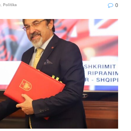
0
u
,
Politika