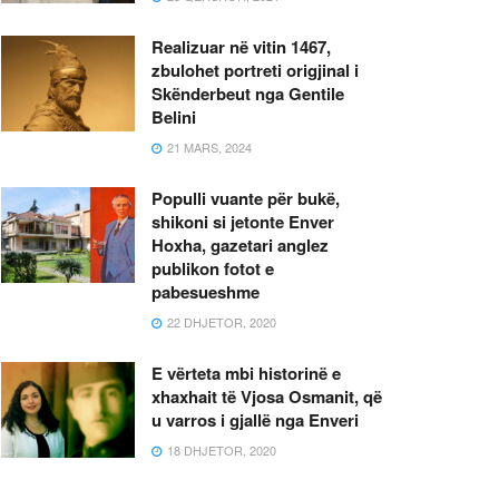
Realizuar në vitin 1467,
zbulohet portreti origjinal i
Skënderbeut nga Gentile
Belini
21 MARS, 2024
Populli vuante për bukë,
shikoni si jetonte Enver
Hoxha, gazetari anglez
publikon fotot e
pabesueshme
22 DHJETOR, 2020
E vërteta mbi historinë e
xhaxhait të Vjosa Osmanit, që
u varros i gjallë nga Enveri
18 DHJETOR, 2020