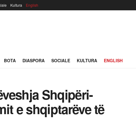
iale
Kultura
English
BOTA
DIASPORA
SOCIALE
KULTURA
ENGLISH
veshja Shqipëri-
mit e shqiptarëve të