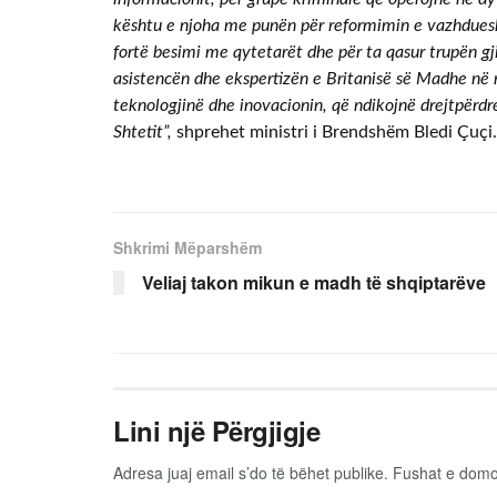
kështu e njoha me punën për reformimin e vazhdueshë
fortë besimi me qytetarët dhe për ta qasur trupën gj
asistencën dhe ekspertizën e Britanisë së Madhe në 
teknologjinë dhe inovacionin, që ndikojnë drejtpërdrej
Shtetit”,
shprehet ministri i Brendshëm Bledi Çuçi.
Shkrimi Mëparshëm
Veliaj takon mikun e madh të shqiptarëve
Lini një Përgjigje
Adresa juaj email s’do të bëhet publike.
Fushat e dom