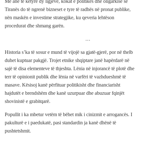
Me anë të këtyre dy ligjeve, kokat e politikës dhe oligarkisë së
Tiranës do të ngrenë bizneset e tyre të radhës në pronat publike,
nën maskën e investime strategjike, ku qeveria lehtëson
procedurat dhe shmang garën.
…
Historia s’ka të sosur e mund të vijojë sa gjatë-gjerë, por në thelb
duhet kuptuar pakgjë. Trojet etnike shqiptare janë hapërdarë në
sajë të disa elementeve të thjeshta. Lënia në injorancë të plotë dhe
terr të opinionit publik dhe lënia në varfëri të vazhdueshmë të
masave. Kësisoj kanë përfituar politikisht dhe financiarisht
hajdutët e brendshëm dhe kanë uzurpuar dhe abuzuar fqinjët
shovinistë e grabitqarë.
Popullit i ka mbetur vetëm të bëhet mik i cinizmit e arrogancës. I
pakulturë e i paedukatë, pasi standardin ja kanë dhënë të
pushtetshmit.