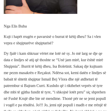
Nga Elis Buba
Kujt i hapët rrugën e pavarsisë o burrat të këtij dheu? Sa i vlen
vepra e shqiptarëve shqiptarisë?
Dy fjalë i kam shkruar vërtet me lotë në sy. Jo më larg se dje qe
data e lindjes së atij që thoshte se “Unë jam mirë, kur është mirë
Shqipnia”. Burrit të këtij dheu, Isa Boletinit. Sakaq dje kujtuam
me pezm masakrën e Reçakut. Ndërsa sot, kemi datën e lindjes së
babait të shtetit shqiptar Ismail Bej Vlora dhe një atdhetari të
patrembur si Bajram Curri. Kushdo që i rikthehet veprës së tyre
dhe mbi të gjitha fundit të tyre, “i shkojnë lotët prru” siç shprehen
në Fushë Krujë dhe bie në mendime. Thonë për ne se jemi popull
i vogël e pa rëndësi. Jo!!! Jo, jemi një popull i madh e me rrënjë të