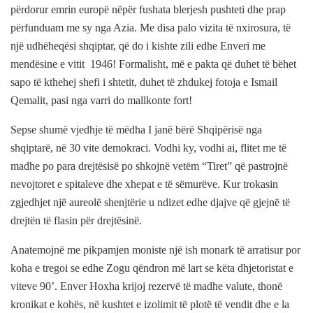
përdorur emrin europë nëpër fushata blerjesh pushteti dhe prap
përfunduam me sy nga Azia. Me disa palo vizita të nxirosura, të
një udhëheqësi shqiptar, që do i kishte zili edhe Enveri me
mendësine e vitit
1946! Formalisht, më e pakta që duhet të bëhet
sapo të kthehej shefi i shtetit, duhet të zhdukej fotoja e Ismail
Qemalit, pasi nga varri do mallkonte fort!
Sepse shumë vjedhje të mëdha I janë bërë Shqipërisë nga
shqiptarë, në 30 vite demokraci. Vodhi ky, vodhi ai, flitet me të
madhe po para drejtësisë po shkojnë vetëm “Tiret” që pastrojnë
nevojtoret e spitaleve dhe xhepat e të sëmurëve. Kur trokasin
zgjedhjet një aureolë shenjtërie u ndizet edhe djajve që gjejnë të
drejtën të flasin për drejtësinë.
Anatemojnë me pikpamjen moniste një ish monark të arratisur por
koha e tregoi se edhe Zogu qëndron më lart se këta dhjetoristat e
viteve 90’. Enver Hoxha krijoj rezervë të madhe valute, thonë
kronikat e kohës, në kushtet e izolimit të plotë të vendit dhe e la