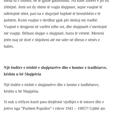
thella sa s’thuhen, në të gjithë gadishullin. Na kanë zhbërë e po na
zhbëjnë. Jemi sot dy shtete të vogla shqiptare, sepse vuajmë të
ndërtojmë shtet, pasi na e shqyejnë hajdutë të brendshëm e të
jashtëm. Kemi vuajtur e derdhur gjak për shekuj me rradhë.
Vuajmë e dergjemi në varfëri edhe sot, dhe shqiptarët s’meritojnë
më vuajtje. Bëhuni shqipe o shqiptarë, burra të vërtetë. Merreni
jetën tuaj në dorë e shijoheni atë me nder në dheun e nënës e
babës.
Një ëndërr e trishtë e shqiptarëve dhe e lumtur e tradhtarve,
kështu u bë Shqipëria
Një ëndërr e trishtë e shqiptarëve dhe e lumtur e tradhëtarve,
kështu u bë Shqipëria.
Si nuk u rrëfyen kurrë para drejtësisë vjedhjet e të mirave dhe e
jetëve nga “Pushteti Popullor” i viteve 1941 – 1985?! Gjithë ato