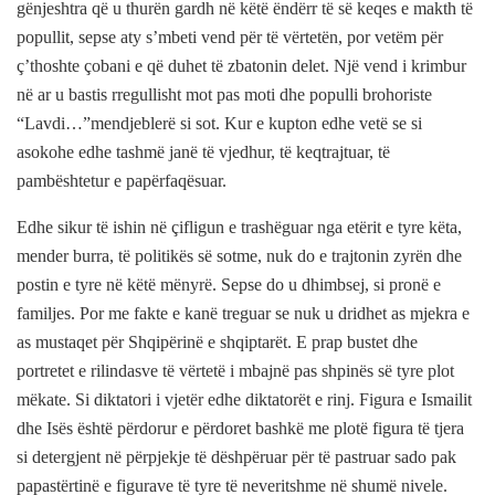
gënjeshtra që u thurën gardh në këtë ëndërr të së keqes e makth të
popullit, sepse aty s’mbeti vend për të vërtetën, por vetëm për
ç’thoshte çobani e që duhet të zbatonin delet. Një vend i krimbur
në ar u bastis rregullisht mot pas moti dhe populli brohoriste
“Lavdi…”mendjeblerë si sot. Kur e kupton edhe vetë se si
asokohe edhe tashmë janë të vjedhur, të keqtrajtuar, të
pambështetur e papërfaqësuar.
Edhe sikur të ishin në çifligun e trashëguar nga etërit e tyre këta,
mender burra, të politikës së sotme, nuk do e trajtonin zyrën dhe
postin e tyre në këtë mënyrë. Sepse do u dhimbsej, si pronë e
familjes. Por me fakte e kanë treguar se nuk u dridhet as mjekra e
as mustaqet për Shqipërinë e shqiptarët. E prap bustet dhe
portretet e rilindasve të vërtetë i mbajnë pas shpinës së tyre plot
mëkate. Si diktatori i vjetër edhe diktatorët e rinj. Figura e Ismailit
dhe Isës është përdorur e përdoret bashkë me plotë figura të tjera
si detergjent në përpjekje të dëshpëruar për të pastruar sado pak
papastërtinë e figurave të tyre të neveritshme në shumë nivele.