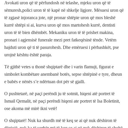
Avokati uron që të përfundosh në telashe, mjeku uron që të
sëmuresh,polici uron të të kapë në shkelje ligjore. Mësuesi uron që
të zgjasë injoranca jote, një pronar shtëpie uron që mos bleshë
kurrë shtëpi si ai, kurva uron që mos martohesh kurrë, dentisti
uron të të bien dhëmbët. Mekaniku uron të të prishet makina,
pronari i agjensisë funerale mezi pret fatkeqësinë tënde. Vetëm
hajduti uron që ti të pasurohesh. Dhe emëruesi i përbashkët, pse
urojnë kështu është paraja.
Të gjithë vetes u thonë shqiptarë dhe i varin flamujt, figurat e
simbolet kombëtare anembanë botës, sepse shtëpinë e tyre, dheun
e babës e nënës s’e ndërtuan dot për së gjalli.
O pushtetarë, në paçi perëndi ju të sotmit, hiqeni atë portret të
Ismail Qemalit, në paçi perëndi hiqeni ate portret të Isa Boletinit,
ose akoma më mirë ikni vetë!
O shqiptarë! Nuk ka shurdh më të keq se ai që nuk dëshiron të
dëgjojë, nuk ka të verbër më të keq se ai që nuk dëshiron të shohë,