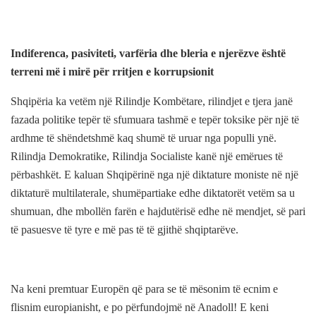
Indiferenca, pasiviteti, varfëria dhe bleria e njerëzve është
terreni më i mirë për rritjen e korrupsionit
Shqipëria ka vetëm një Rilindje Kombëtare, rilindjet e tjera janë
fazada politike tepër të sfumuara tashmë e tepër toksike për një të
ardhme të shëndetshmë kaq shumë të uruar nga populli ynë.
Rilindja Demokratike, Rilindja Socialiste kanë një emërues të
përbashkët. E kaluan Shqipërinë nga një diktature moniste në një
diktaturë multilaterale, shumëpartiake edhe diktatorët vetëm sa u
shumuan, dhe mbollën farën e hajdutërisë edhe në mendjet, së pari
të pasuesve të tyre e më pas të të gjithë shqiptarëve.
Na keni premtuar Europën që para se të mësonim të ecnim e
flisnim europianisht, e po përfundojmë në Anadoll! E keni