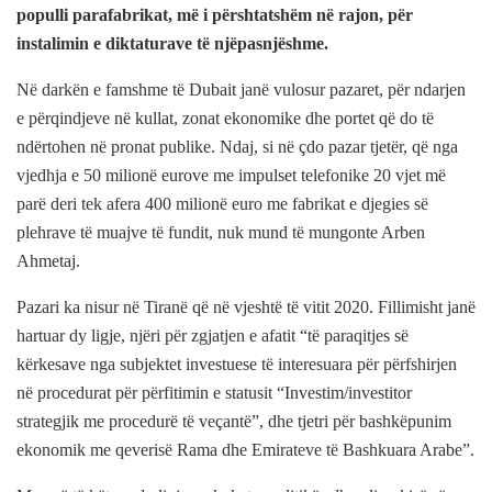
populli parafabrikat, më i përshtatshëm në rajon, për
instalimin e diktaturave të njëpasnjëshme.
Në darkën e famshme të Dubait janë vulosur pazaret, për ndarjen
e përqindjeve në kullat, zonat ekonomike dhe portet që do të
ndërtohen në pronat publike. Ndaj, si në çdo pazar tjetër, që nga
vjedhja e 50 milionë eurove me impulset telefonike 20 vjet më
parë deri tek afera 400 milionë euro me fabrikat e djegies së
plehrave të muajve të fundit, nuk mund të mungonte Arben
Ahmetaj.
Pazari ka nisur në Tiranë që në vjeshtë të vitit 2020. Fillimisht janë
hartuar dy ligje, njëri për zgjatjen e afatit “të paraqitjes së
kërkesave nga subjektet investuese të interesuara për përfshirjen
në procedurat për përfitimin e statusit “Investim/investitor
strategjik me procedurë të veçantë”, dhe tjetri për bashkëpunim
ekonomik me qeverisë Rama dhe Emirateve të Bashkuara Arabe”.