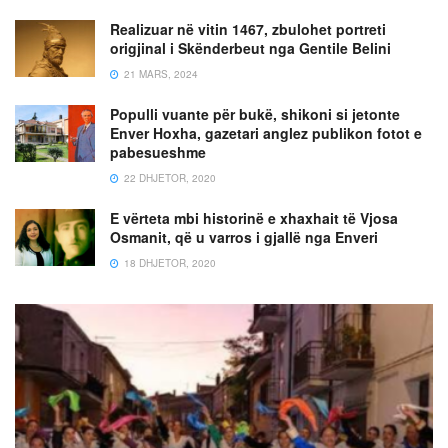
Realizuar në vitin 1467, zbulohet portreti
origjinal i Skënderbeut nga Gentile Belini
21 MARS, 2024
Populli vuante për bukë, shikoni si jetonte
Enver Hoxha, gazetari anglez publikon fotot e
pabesueshme
22 DHJETOR, 2020
E vërteta mbi historinë e xhaxhait të Vjosa
Osmanit, që u varros i gjallë nga Enveri
18 DHJETOR, 2020