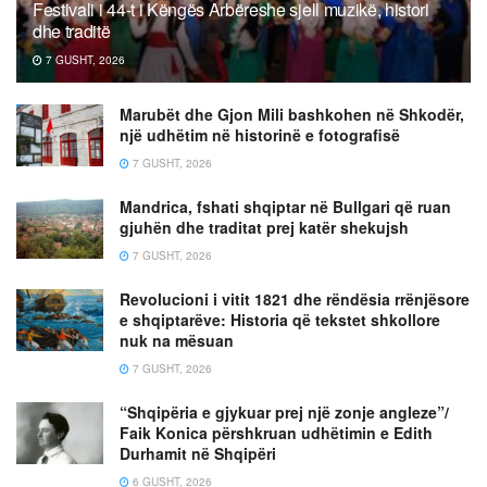
Festivali i 44-t i Këngës Arbëreshe sjell muzikë, histori
dhe traditë
7 GUSHT, 2026
Marubët dhe Gjon Mili bashkohen në Shkodër,
një udhëtim në historinë e fotografisë
7 GUSHT, 2026
Mandrica, fshati shqiptar në Bullgari që ruan
gjuhën dhe traditat prej katër shekujsh
7 GUSHT, 2026
Revolucioni i vitit 1821 dhe rëndësia rrënjësore
e shqiptarëve: Historia që tekstet shkollore
nuk na mësuan
7 GUSHT, 2026
“Shqipëria e gjykuar prej një zonje angleze”/
Faik Konica përshkruan udhëtimin e Edith
Durhamit në Shqipëri
6 GUSHT, 2026