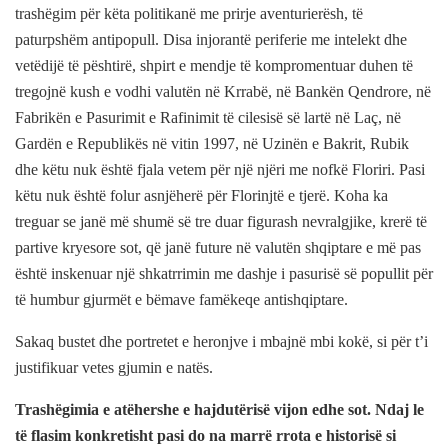
trashëgim për këta politikanë me prirje aventurierësh, të
paturpshëm antipopull. Disa injorantë periferie me intelekt dhe
vetëdijë të pështirë, shpirt e mendje të kompromentuar duhen të
tregojnë kush e vodhi valutën në Krrabë, në Bankën Qendrore, në
Fabrikën e Pasurimit e Rafinimit të cilesisë së lartë në Laç, në
Gardën e Republikës në vitin 1997, në Uzinën e Bakrit, Rubik
dhe këtu nuk është fjala vetem për një njëri me nofkë Floriri. Pasi
këtu nuk është folur asnjëherë për Florinjtë e tjerë. Koha ka
treguar se janë më shumë së tre duar figurash nevralgjike, krerë të
partive kryesore sot, që janë future në valutën shqiptare e më pas
është inskenuar një shkatrrimin me dashje i pasurisë së popullit për
të humbur gjurmët e bëmave famëkeqe antishqiptare.
Sakaq bustet dhe portretet e heronjve i mbajnë mbi kokë, si për t’i
justifikuar vetes gjumin e natës.
Trashëgimia e atëhershe e hajdutërisë vijon edhe sot. Ndaj le
të flasim konkretisht pasi do na marrë rrota e historisë si