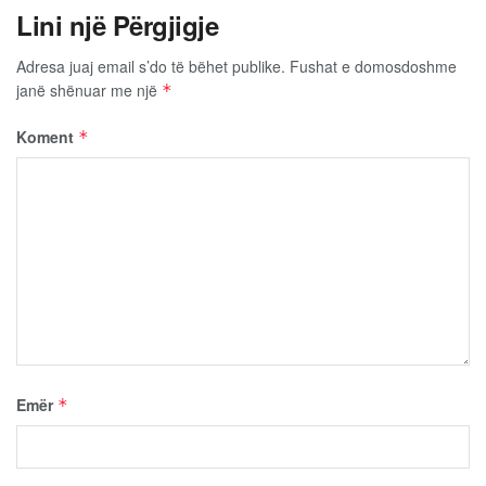
Lini një Përgjigje
Adresa juaj email s’do të bëhet publike.
Fushat e domosdoshme
janë shënuar me një
*
Koment
*
Emër
*