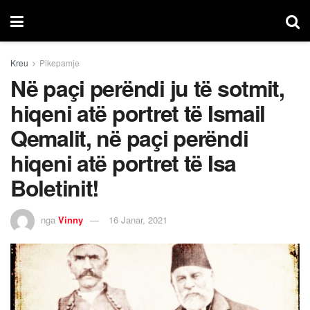
Kreu
Pikepamje
Në paçi perëndi ju të sotmit,
hiqeni atë portret të Ismail
Qemalit, në paçi perëndi
hiqeni atë portret të Isa
Boletinit!
nga
Vinny
16 Janar, 2021