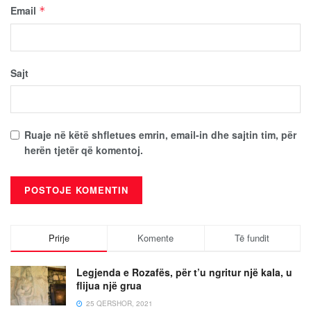
Email
*
Sajt
Ruaje në këtë shfletues emrin, email-in dhe sajtin tim, për
herën tjetër që komentoj.
Prirje
Komente
Të fundit
Legjenda e Rozafës, për t’u ngritur një kala, u
flijua një grua
25 QERSHOR, 2021