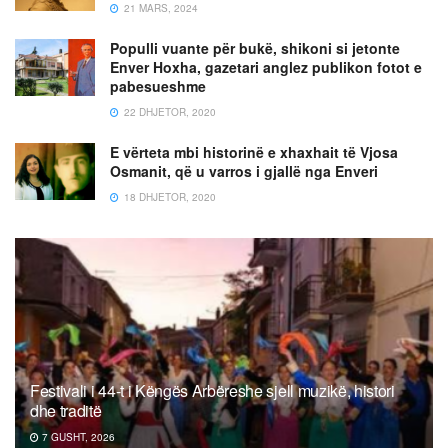
21 MARS, 2024
Populli vuante për bukë, shikoni si jetonte
Enver Hoxha, gazetari anglez publikon fotot e
pabesueshme
22 DHJETOR, 2020
E vërteta mbi historinë e xhaxhait të Vjosa
Osmanit, që u varros i gjallë nga Enveri
18 DHJETOR, 2020
Festivali i 44-t i Këngës Arbëreshe sjell muzikë, histori
dhe traditë
7 GUSHT, 2026