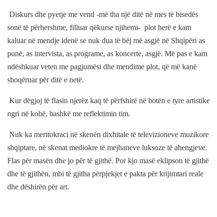
Diskurs dhe pyetje me vend -më tha një ditë në mes të bisedës
sonë të përhershme, filluar qëkurse njihemi-
plot herë e kam
kaluar në mendje idenë se nuk dua të bëj më asgjë në Shqipëri as
punë, as intervista, as programe, as koncerte, asgjë. Më pas e kam
ndëshkuar veten me pagjumësi dhe mendime plot, që më kanë
shoqëruar për ditë e netë.
Kur dëgjoj të flasin njerëz kaq të përfshirë në botën e tyre artistike
ngri në kohë, bashkë me reflektimin tim.
Nuk ka meritokraci në skenën dixhitale të televizioneve muzikore
shqiptare, në skenat mediokre të mejhaneve luksoze të ahengjeve.
Flas për masën dhe jo për të gjithë. Por kjo masë eklipson të gjithë
dhe të gjithën, mbi të gjitha përpjekjet e pakta për krijimtari reale
dhe dëshirën për art.