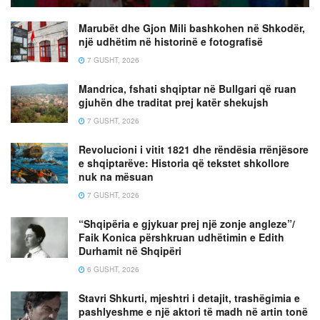
Marubët dhe Gjon Mili bashkohen në Shkodër,
një udhëtim në historinë e fotografisë
7 GUSHT, 2026
Mandrica, fshati shqiptar në Bullgari që ruan
gjuhën dhe traditat prej katër shekujsh
7 GUSHT, 2026
Revolucioni i vitit 1821 dhe rëndësia rrënjësore
e shqiptarëve: Historia që tekstet shkollore
nuk na mësuan
7 GUSHT, 2026
“Shqipëria e gjykuar prej një zonje angleze”/
Faik Konica përshkruan udhëtimin e Edith
Durhamit në Shqipëri
6 GUSHT, 2026
Stavri Shkurti, mjeshtri i detajit, trashëgimia e
pashlyeshme e një aktori të madh në artin tonë