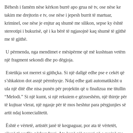
Bëhesh i famëm nëse kërkon burrë apo grua në tv, ose nëse ke
takim me drejtorin e tv, ose nëse i jepesh burrit të martuar,
kriminel, ose nëse je enjtur aq shumë me silikon, sepse ky është
stereotipi i bukurisë, që i ka bërë të ngjasojnë kaq shumë të gjithë
me të gjithë.
U përmenda, nga mendimet e mësipërme që më kushtuan vetëm
një fragment sekondi dhe po dëgjoja.
Estetikja sot merret si gjithçka. Si një dallgë edhe pse e cekët që
s’shkakton dot asnjë përmbysje. Ndaj edhe gati automatikisht u
ula një ditë dhe nisa punën për projektin që u finalizua me titullin
“Melodi.” Si një kumt, si një rekuiem e gëzueshëm, një thirrje për
të kujtuar vlerat, një ngasje për të mos heshtur para përgjunjies së
artit ndaj komecialitetit.
Është e vërtetë, artistët janë të keqpaguar, por ata të vërtetët,