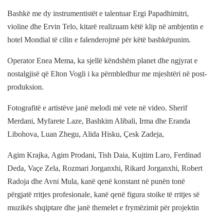
Bashkë me dy instrumentistët e talentuar Ergi Papadhimitri,
violine dhe Ervin Telo, kitarë realizuam këtë klip në ambjentin e
hotel Mondial të cilin e falenderojmë për këtë bashkëpunim.
Operator Enea Mema, ka sjellë këndshëm planet dhe ngjyrat e
nostalgjisë që Elton Vogli i ka përmbledhur me mjeshtëri në post-
produksion.
Fotografitë e artistëve janë melodi më vete në video. Sherif
Merdani, Myfarete Laze, Bashkim Alibali, Irma dhe Eranda
Libohova, Luan Zhegu, Alida Hisku, Çesk Zadeja,
Agim Krajka, Agim Prodani, Tish Daia, Kujtim Laro, Ferdinad
Deda, Vaçe Zela, Rozmari Jorganxhi, Rikard Jorganxhi, Robert
Radoja dhe Avni Mula, kanë qenë konstant në punën tonë
përgjatë rritjes profesionale, kanë qenë figura stoike të rritjes së
muzikës shqiptare dhe janë themelet e frymëzimit për projektin