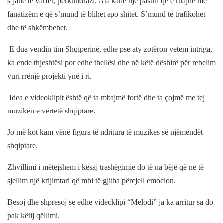
s’janë të varfër, përkundrazi. Ata kanë një pasuri që e ruajnë me
fanatizëm e që s’mund të blihet apo shitet. S’mund të trafikohet
dhe të shkëmbehet.
E dua vendin tim Shqiperinë, edhe pse aty zotëron vetem intriga,
ka ende thjeshtësi por edhe thellësi dhe në këtë dëshirë për rebelim
vuri rrënjë projekti ynë i ri.
Idea e videoklipit është që ta mbajmë fortë dhe ta çojmë me tej
muzikën e vërtetë shqiptare.
Jo më kot kam vënë figura të ndritura të muzikes së njëmendët
shqiptare.
Zhvillimi i mëtejshem i kësaj trashëgimie do të na bëjë që ne të
sjellim një krijimtari që mbi të gjitha përcjell emocion.
Besoj dhe shpresoj se edhe videoklipi “Melodi” ja ka arritur sa do
pak këtij qëllimi.