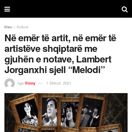
Kreu
Kultura
Në emër të artit, në emër të
artistëve shqiptarë me
gjuhën e notave, Lambert
Jorganxhi sjell “Melodi”
nga
Vinny
1 Shkurt, 2021