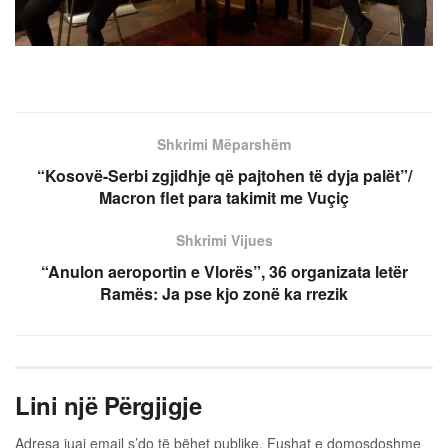
Shkrimi Mëparshëm
“Kosovë-Serbi zgjidhje që pajtohen të dyja palët”/
Macron flet para takimit me Vuçiç
Shkrimi Vijues
“Anulon aeroportin e Vlorës”, 36 organizata letër
Ramës: Ja pse kjo zonë ka rrezik
Lini një Përgjigje
Adresa juaj email s’do të bëhet publike.
Fushat e domosdoshme