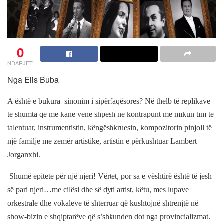
0
NDARJET
Nga Elis Buba
A është e bukura
sinonim i sipërfaqësores? Në thelb të replikave
të shumta që më kanë vënë shpesh në kontrapunt me mikun tim të
talentuar, instrumentistin, këngëshkruesin, kompozitorin pinjoll të
një familje me zemër artistike, artistin e përkushtuar Lambert
Jorganxhi.
Shumë epitete për një njeri! Vërtet, por sa e vështirë është të jesh
së pari njeri…me cilësi dhe së dyti artist, këtu, mes lupave
orkestrale dhe vokaleve të shterruar që kushtojnë shtrenjtë në
show-bizin e shqiptarëve që s’shkunden dot nga provincializmat.