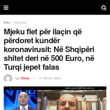
Kreu
Aktualitet
Mjeku flet për ilaçin që
përdoret kundër
koronavirusit: Në Shqipëri
shitet deri në 500 Euro, në
Turqi jepet falas
nga
Vinny
13 Nëntor, 2020