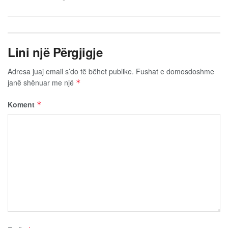
Lini një Përgjigje
Adresa juaj email s’do të bëhet publike.
Fushat e domosdoshme
janë shënuar me një
*
Koment
*