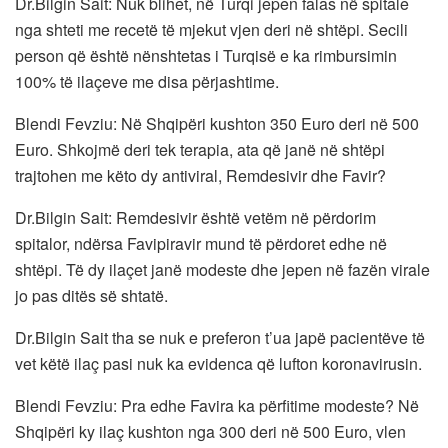
Dr.Bilgin Sait: Nuk blihet, në Turqi jepen falas në spitale
nga shteti me recetë të mjekut vjen deri në shtëpi. Secili
person që është nënshtetas i Turqisë e ka rimbursimin
100% të ilaçeve me disa përjashtime.
Blendi Fevziu: Në Shqipëri kushton 350 Euro deri në 500
Euro. Shkojmë deri tek terapia, ata që janë në shtëpi
trajtohen me këto dy antiviral, Remdesivir dhe Favir?
Dr.Bilgin Sait: Remdesivir është vetëm në përdorim
spitalor, ndërsa Favipiravir mund të përdoret edhe në
shtëpi. Të dy ilaçet janë modeste dhe jepen në fazën virale
jo pas ditës së shtatë.
Dr.Bilgin Sait tha se nuk e preferon t’ua japë pacientëve të
vet këtë ilaç pasi nuk ka evidenca që lufton koronavirusin.
Blendi Fevziu: Pra edhe Favira ka përfitime modeste? Në
Shqipëri ky ilaç kushton nga 300 deri në 500 Euro, vlen