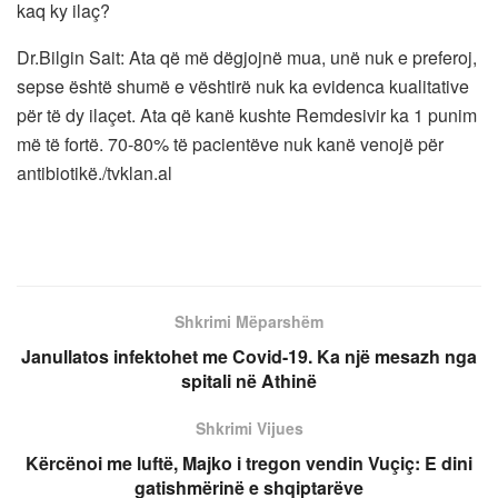
kaq ky ilaç?
Dr.Bilgin Sait: Ata që më dëgjojnë mua, unë nuk e preferoj,
sepse është shumë e vështirë nuk ka evidenca kualitative
për të dy ilaçet. Ata që kanë kushte Remdesivir ka 1 punim
më të fortë. 70-80% të pacientëve nuk kanë venojë për
antibiotikë./tvklan.al
Shkrimi Mëparshëm
Janullatos infektohet me Covid-19. Ka një mesazh nga
spitali në Athinë
Shkrimi Vijues
Kërcënoi me luftë, Majko i tregon vendin Vuçiç: E dini
gatishmërinë e shqiptarëve