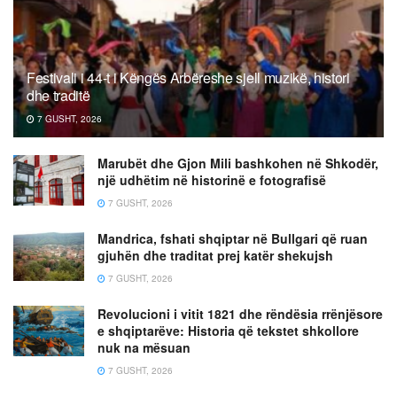
Festivali i 44-t i Këngës Arbëreshe sjell muzikë, histori
dhe traditë
7 GUSHT, 2026
Marubët dhe Gjon Mili bashkohen në Shkodër,
një udhëtim në historinë e fotografisë
7 GUSHT, 2026
Mandrica, fshati shqiptar në Bullgari që ruan
gjuhën dhe traditat prej katër shekujsh
7 GUSHT, 2026
Revolucioni i vitit 1821 dhe rëndësia rrënjësore
e shqiptarëve: Historia që tekstet shkollore
nuk na mësuan
7 GUSHT, 2026