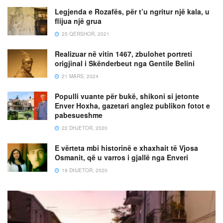
Legjenda e Rozafës, për t’u ngritur një kala, u
flijua një grua
25 QERSHOR, 2021
Realizuar në vitin 1467, zbulohet portreti
origjinal i Skënderbeut nga Gentile Belini
21 MARS, 2024
Populli vuante për bukë, shikoni si jetonte
Enver Hoxha, gazetari anglez publikon fotot e
pabesueshme
22 DHJETOR, 2020
E vërteta mbi historinë e xhaxhait të Vjosa
Osmanit, që u varros i gjallë nga Enveri
18 DHJETOR, 2020