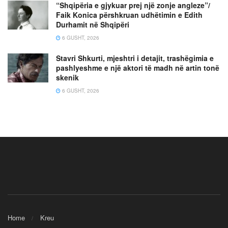
“Shqipëria e gjykuar prej një zonje angleze”/
Faik Konica përshkruan udhëtimin e Edith
Durhamit në Shqipëri
6 GUSHT, 2026
Stavri Shkurti, mjeshtri i detajit, trashëgimia e
pashlyeshme e një aktori të madh në artin tonë
skenik
6 GUSHT, 2026
Home
Kreu