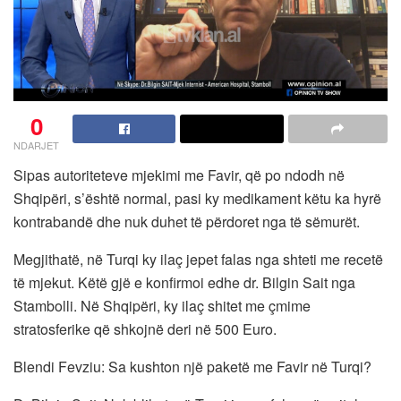
0
NDARJET
Sipas autoriteteve mjekimi me Favir, që po ndodh në
Shqipëri, s’është normal, pasi ky medikament këtu ka hyrë
kontrabandë dhe nuk duhet të përdoret nga të sëmurët.
Megjithatë, në Turqi ky ilaç jepet falas nga shteti me recetë
të mjekut. Këtë gjë e konfirmoi edhe dr. Bilgin Sait nga
Stambolli. Në Shqipëri, ky ilaç shitet me çmime
stratosferike që shkojnë deri në 500 Euro.
Blendi Fevziu: Sa kushton një paketë me Favir në Turqi?