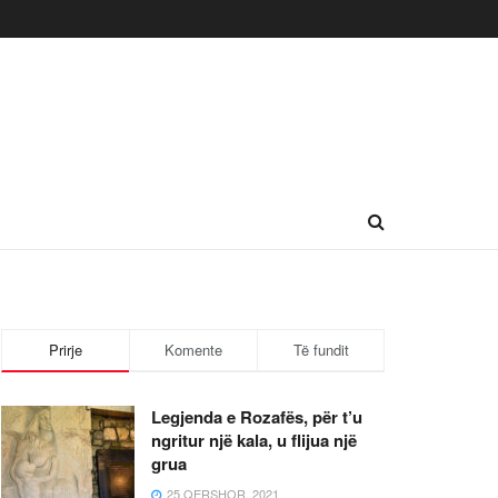
Prirje
Komente
Të fundit
Legjenda e Rozafës, për t’u
ngritur një kala, u flijua një
grua
25 QERSHOR, 2021