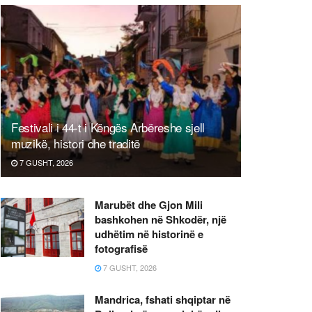
Festivali i 44-t i Këngës Arbëreshe sjell
muzikë, histori dhe traditë
7 GUSHT, 2026
Marubët dhe Gjon Mili
bashkohen në Shkodër, një
udhëtim në historinë e
fotografisë
7 GUSHT, 2026
Mandrica, fshati shqiptar në