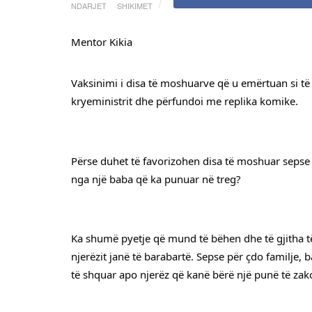
NDARJET
SHIKIMET
Mentor Kikia
Vaksinimi i disa të moshuarve që u emërtuan si të f
kryeministrit dhe përfundoi me replika komike.
Përse duhet të favorizohen disa të moshuar sepse
nga një baba që ka punuar në treg?
Ka shumë pyetje që mund të bëhen dhe të gjitha të ç
njerëzit janë të barabartë. Sepse për çdo familje, 
të shquar apo njerëz që kanë bërë një punë të za