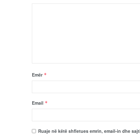
Emër
*
Email
*
Ruaje në këtë shfletues emrin, email-in dhe sajt