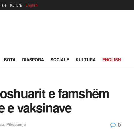
iale
Kultura
English
BOTA
DIASPORA
SOCIALE
KULTURA
ENGLISH
moshuarit e famshëm
e e vaksinave
0
eu
,
Pikepamje