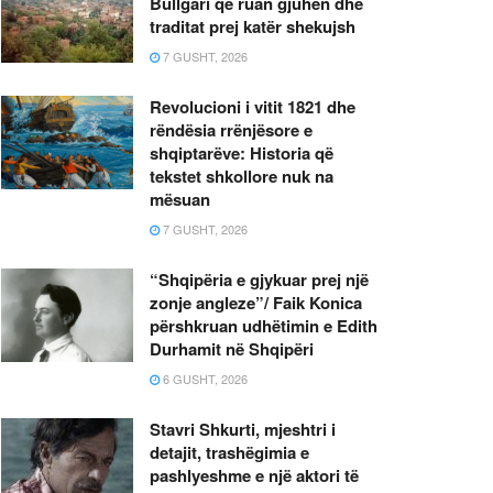
Bullgari që ruan gjuhën dhe
traditat prej katër shekujsh
7 GUSHT, 2026
Revolucioni i vitit 1821 dhe
rëndësia rrënjësore e
shqiptarëve: Historia që
tekstet shkollore nuk na
mësuan
7 GUSHT, 2026
“Shqipëria e gjykuar prej një
zonje angleze”/ Faik Konica
përshkruan udhëtimin e Edith
Durhamit në Shqipëri
6 GUSHT, 2026
Stavri Shkurti, mjeshtri i
detajit, trashëgimia e
pashlyeshme e një aktori të