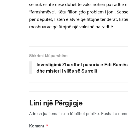
se nuk është nëse duhet të vaksinohen pa radhë nja 
“famshmëve”. Këtu fillon çdo problem i joni. Seps
për deputet, listën e atyre që fitojnë tenderat, list
moshuarve që fitojnë një vaksinë pa radhë.
Shkrimi Mëparshëm
Investigimi/ Zbardhet pasuria e Edi Ramës
dhe misteri i vilës së Surrelit
Lini një Përgjigje
Adresa juaj email s’do të bëhet publike.
Fushat e dom
Koment
*