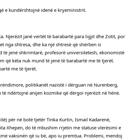
 e kundërshtojnë idenë e kryeministrit.
erëzit janë vertët të barabartë para ligjit dhe Zotit, por 
t nga shtresa, dhe ka një shtresë që shërben si 
d të jenë shkrimtarë, profesorë universitetesh, ekonomistë 
m që këta nuk mund të jenë të barabartë me të tjerët. 
artë me të tjerët.
ndimore, politikanët nazistë i dërguan në Nurenberg, 
 të ndërtojnë anijen kozmike që dërgoi njerëzit në hënë.
itë) për në botë tjetër Tinka Kurtin, Ismail Kadarenë, 
a Xhepen, do të mbushim rrjetin me statuse vlerësimi e 
ojmë vaksinën që iu bë, apo iu premtua. Problemi, mendoj 