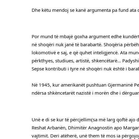
Dhe këtu mendoj se kanë argumenta pa fund ata që
Por mund të mbajë goxha argument edhe kundërta. Nj
në shoqëri nuk janë të barabartë. Shoqëria përbëhe
lokomotivë e saj, e që quhet inteligjencë. Ata mun
përkthyes, studiues, artistë, shkencëtarë… Padyshi
Sepse kontributi i tyre në shoqëri nuk është i barab
Në 1945, kur amerikanët pushtuan Gjermaninë Perë
ndërsa shkëncetarët nazistë i morën dhe i dërguan
Unë e di se kur të përcjellim(sa më larg qoftë ajo d
Reshat Arbanën, Dhimitër Anagnostin apo Margarit
vajtimit. Deri atëherë, unë them të mos ia përgoj