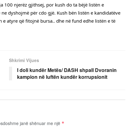
100 njerëz gjithsej, por kush do ta bëjë listën e 
e ne dyshojmë për cdo gjë. Kush bën listën e kandidatëve 
ën e atyre që fitojnë bursa.. dhe në fund edhe listën e të 
Shkrimi Vijues
I doli kundër Metës/ DASH shpall Dvoranin
kampion në luftën kundër korrupsionit
osdoshme janë shënuar me një
*