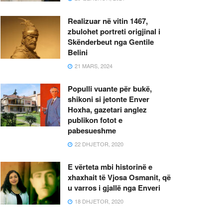
Realizuar në vitin 1467,
zbulohet portreti origjinal i
Skënderbeut nga Gentile
Belini
21 MARS, 2024
Populli vuante për bukë,
shikoni si jetonte Enver
Hoxha, gazetari anglez
publikon fotot e
pabesueshme
22 DHJETOR, 2020
E vërteta mbi historinë e
xhaxhait të Vjosa Osmanit, që
u varros i gjallë nga Enveri
18 DHJETOR, 2020