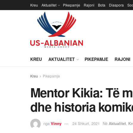
Kreu
Aktualitet
Pikepamje
Rajoni
Bota
Diaspora
Soc
KREU
AKTUALITET
PIKEPAMJE
RAJONI
Kreu
Pikepamje
Mentor Kikia: Të 
dhe historia komik
nga
Vinny
24 Shkurt, 2021
Në
Aktualitet
,
Kr