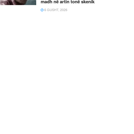
madh në artin tonë skenik
6 GUSHT, 2026