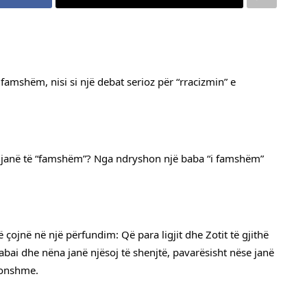
amshëm, nisi si një debat serioz për “rracizmin” e 
 janë të “famshëm”? Nga ndryshon një baba “i famshëm” 
ojnë në një përfundim: Që para ligjit dhe Zotit të gjithë 
babai dhe nëna janë njësoj të shenjtë, pavarësisht nëse janë 
konshme.