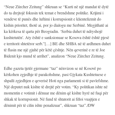
“Neue Zürcher Zeitung” shkruan se “Kurti në një mandat të dytë
do ta drejtojë fokusin tek temat e brendshme politike. Krijimi i
vendeve të punës dhe luftimi i korrupsionit e klientelizmit do
kishin prioritet, thotë ai, por jo dialogu me Serbinë. Megjithatë ai
ka kërkesa të qarta për Beogradin. ‘Serbia duhet të ndryshojë
kushtetutën’. Aty është e sanksionuar se Kosova është është pjesë
e territorit shtetëror serb.”[…] BE dhe SHBA në të ardhmen duhet
të flasin me një gjuhë për këtë çështje. Nën qeverinë e re të Joe
Bidenit kjo mund të arrihet”, analizon “Neue Zürcher Zeitung.
Edhe gazeta tjetër gjermane “taz” nënvizon se në Kosovë po
kërkohen zgjedhje të parakohshme, pasi Gjykata Kushtetuese e
shpalli zgjedhjen e qeverisë Hoti nga parlamenti si të pavlefshme.
Një deputet nuk kishte të drejtë për votim. “Ky politikan ishte në
momentin e votimit i dënuar me dënim që kishte hyrë në fuqi për
shkak të korrupsionit. Në fund të shtatorit ai filloi vuajtjen e
dënimit për të cilin ishte penalizuar”, shkruan “taz”./DW