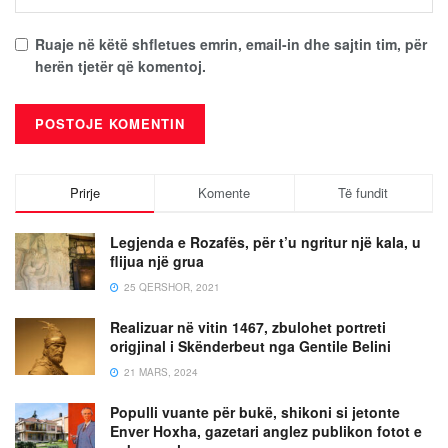
Ruaje në këtë shfletues emrin, email-in dhe sajtin tim, për
herën tjetër që komentoj.
Prirje
Komente
Të fundit
Legjenda e Rozafës, për t’u ngritur një kala, u
flijua një grua
25 QERSHOR, 2021
Realizuar në vitin 1467, zbulohet portreti
origjinal i Skënderbeut nga Gentile Belini
21 MARS, 2024
Populli vuante për bukë, shikoni si jetonte
Enver Hoxha, gazetari anglez publikon fotot e