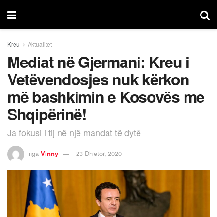
Kreu
Aktualitet
Mediat në Gjermani: Kreu i
Vetëvendosjes nuk kërkon
më bashkimin e Kosovës me
Shqipërinë!
Ja fokusi i tij në një mandat të dytë
nga
Vinny
23 Dhjetor, 2020