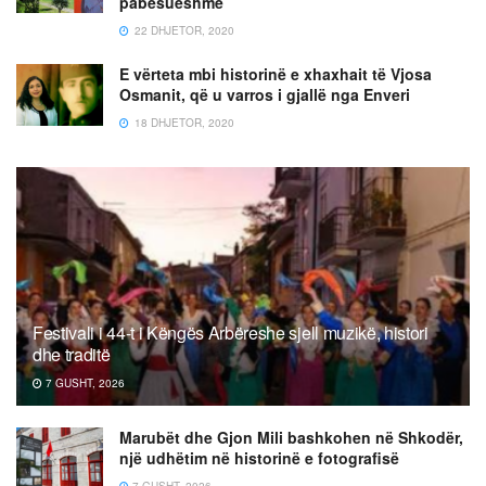
pabesueshme
22 DHJETOR, 2020
E vërteta mbi historinë e xhaxhait të Vjosa
Osmanit, që u varros i gjallë nga Enveri
18 DHJETOR, 2020
Festivali i 44-t i Këngës Arbëreshe sjell muzikë, histori
dhe traditë
7 GUSHT, 2026
Marubët dhe Gjon Mili bashkohen në Shkodër,
një udhëtim në historinë e fotografisë
7 GUSHT, 2026