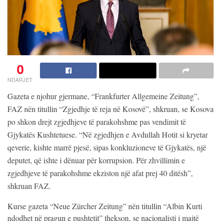
0
NDARJET
Gazeta e njohur gjermane, “Frankfurter Allgemeine Zeitung”,
FAZ nën titullin “Zgjedhje të reja në Kosovë”, shkruan, se Kosova
po shkon drejt zgjedhjeve të parakohshme pas vendimit të
Gjykatës Kushtetuese. “Në zgjedhjen e Avdullah Hotit si kryetar
qeverie, kishte marrë pjesë, sipas konkluzioneve të Gjykatës, një
deputet, që ishte i dënuar për korrupsion. Për zhvillimin e
zgjedhjeve të parakohshme ekziston një afat prej 40 ditësh”,
shkruan FAZ.
Kurse gazeta “Neue Zürcher Zeitung” nën titullin “Albin Kurti
ndodhet në pragun e pushtetit” thekson, se nacionalisti i majtë