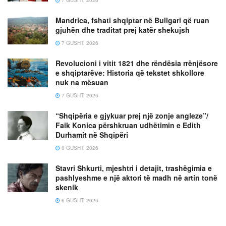
Mandrica, fshati shqiptar në Bullgari që ruan
gjuhën dhe traditat prej katër shekujsh
7 GUSHT, 2026
Revolucioni i vitit 1821 dhe rëndësia rrënjësore
e shqiptarëve: Historia që tekstet shkollore
nuk na mësuan
7 GUSHT, 2026
“Shqipëria e gjykuar prej një zonje angleze”/
Faik Konica përshkruan udhëtimin e Edith
Durhamit në Shqipëri
6 GUSHT, 2026
Stavri Shkurti, mjeshtri i detajit, trashëgimia e
pashlyeshme e një aktori të madh në artin tonë
skenik
6 GUSHT, 2026