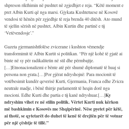
shpreson rikthimin në pushtet në zgjedhjet e reja. “Këtë moment e
pret Albin Kurti që nga marsi. Gjykata Kushtetuese në Kosovë
vendosi të hënën për zgjedhje të reja brenda 40 ditësh. Ato mund
të sjellin sërish në pushtet, Albin Kurtin dhe partinë e tij
‘Vetëvendosje’.”
Gazeta gjermanishtfolëse zvicerane i kushton vëmendje
transformimit të Albin Kurtit si politikan. “Për një kohë të gjatë ai
binte në sy për radikalitetin në stil dhe përmbajtje.
[…]Etnonacionalizmi e bënte atë për shumë diplomatë të huaj si
persona non grata.[…]Por gjërat ndryshojnë: Para mocionit të
votëbesimit kundër qeverisë Kurti, Gjermania, Franca edhe Zvicra
neutrale madje, i bënë thirrje parlamentit të heqin dorë nga
Ky
mocioni. Edhe Kurti dhe partia e tij kanë ndryshuar.[…]
ndryshim vihet re në stilin politik. Vërtet Kurti nuk kërkon
më bashkimin e Kosovës me Shqipërinë. Nëse pyetet për këtë,
ai thotë, se qytetarët do duhet të kenë të drejtën për të votuar
për një çështje të tillë.”