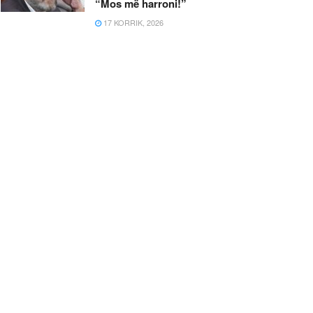
“Mos më harroni!”
17 KORRIK, 2026