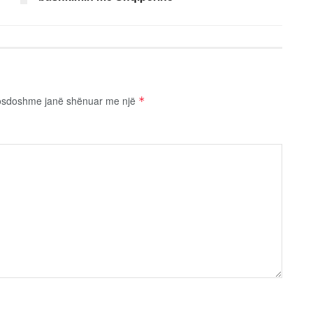
osdoshme janë shënuar me një
*