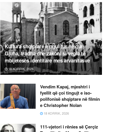
Kultura shqiptare e ngulitur në gur:
Gjuha, tradita dhe zakoni si vegla të
mbijetesës identitare mes arvanitasve
18 KORRIK, 2026
Vendim Kapaj, mjeshtri i
fyellit që çoi tingujt e iso-
polifonisë shqiptare në filmin
e Christopher Nolan
18 KORRIK, 2026
111-vjetori i rënies së Çerçiz