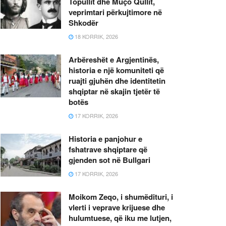
Topullit dhe Muço Qullit,
veprimtari përkujtimore në
Shkodër
18 KORRIK, 2026
Arbëreshët e Argjentinës,
historia e një komuniteti që
ruajti gjuhën dhe identitetin
shqiptar në skajin tjetër të
botës
17 KORRIK, 2026
Historia e panjohur e
fshatrave shqiptare që
gjenden sot në Bullgari
17 KORRIK, 2026
Moikom Zeqo, i shumëdituri, i
vlerti i veprave krijuese dhe
hulumtuese, që iku me lutjen,