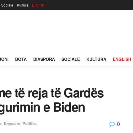
Sociale
Kultura
English
JONI
BOTA
DIASPORA
SOCIALE
KULTURA
ENGLISH
me të reja të Gardës
gurimin e Biden
0
a
,
Kryesore
,
Politika