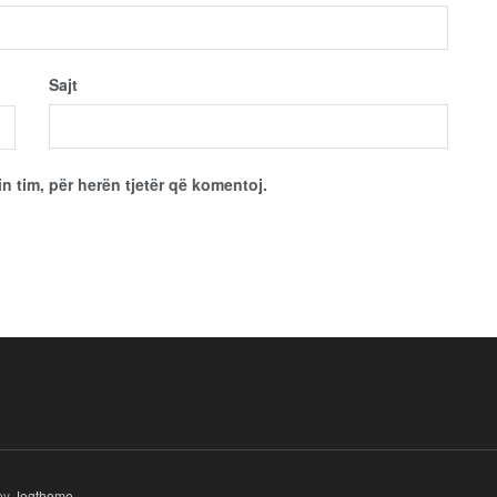
Sajt
in tim, për herën tjetër që komentoj.
by
Jegtheme
.