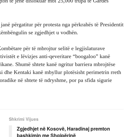
gton të jenë dislokuar mbi 25,000 trupa të Gardës
janë përgatitur për protesta nga përkrahës të Presidentit
 këmbëngulin se zgjedhjet u vodhën.
ombëtare për të mbrojtur selitë e legjislaturave
tivistët e lëvizjes anti-qeveritare “boogaloo” kanë
erikane. Shumë shtete kanë ngritur barriera mbrojtëse
si dhe Kentaki kanë mbyllur plotësisht perimetrin rreth
poradike në shtete të ndryshme, por pa sfida sigurie
Shkrimi Vijues
Zgjedhjet në Kosovë, Haradinaj premton
bashkimin me Shqipërinë