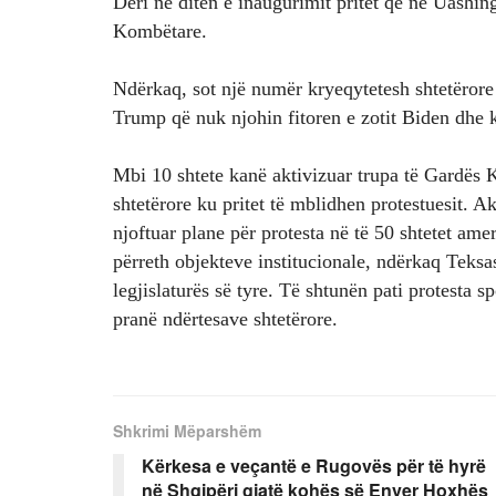
Deri në ditën e inaugurimit pritet që në Uashin
Kombëtare.
Ndërkaq, sot një numër kryeqytetesh shtetërore 
Trump që nuk njohin fitoren e zotit Biden dhe
Mbi 10 shtete kanë aktivizuar trupa të Gardës K
shtetërore ku pritet të mblidhen protestuesit. Ak
njoftuar plane për protesta në të 50 shtetet am
përreth objekteve institucionale, ndërkaq Teksa
legjislaturës së tyre. Të shtunën pati protesta s
pranë ndërtesave shtetërore.
Shkrimi Mëparshëm
Kërkesa e veçantë e Rugovës për të hyrë
në Shqipëri gjatë kohës së Enver Hoxhës