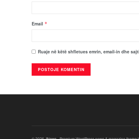
Email
*
Ruaje në këtë shfletues emrin, email-in dhe sajt
© 2026
JNews
- Premium WordPress news & magazine theme 