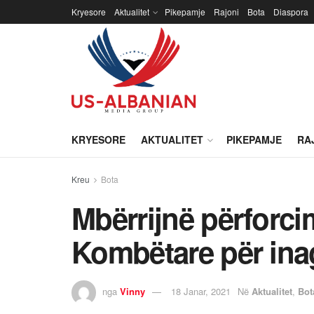
Kryesore
Aktualitet
Pikepamje
Rajoni
Bota
Diaspora
KRYESORE
AKTUALITET
PIKEPAMJE
RA
Kreu
Bota
Mbërrijnë përforci
Kombëtare për ina
nga
Vinny
18 Janar, 2021
Në
Aktualitet
,
Bot