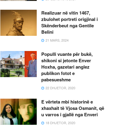
Realizuar në vitin 1467,
zbulohet portreti origjinal i
Skënderbeut nga Gentile
Belini
21 MARS, 2024
Populli vuante për bukë,
shikoni si jetonte Enver
Hoxha, gazetari anglez
publikon fotot e
pabesueshme
22 DHJETOR, 2020
E vërteta mbi historinë e
xhaxhait të Vjosa Osmanit, që
u varros i gjallë nga Enveri
18 DHJETOR, 2020