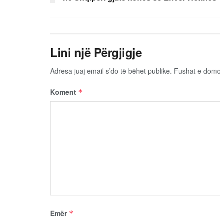
Lini një Përgjigje
Adresa juaj email s’do të bëhet publike.
Fushat e dom
Koment
*
Emër
*