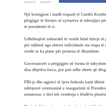
NDARJET
SHIKIMET
Një kontigjent i madh trupash të Gardës Kombë
përgjigje të thirrjes së zyrtarëve të mbrojtjes p
të presidentit të ri.
Udhëheqësit ushtarakë të vendit bënë thirrje të p
për ndihmë nga shtetet individuale me trupa të
rendit se ka plane për protesta të dhunshme.
Guvernatorët u përgjigjën në forma të ndryshme:
disa dhjetëra forca, por pati edhe shtete që dër
FBI-ja dhe agjenci të tjera federale kanë dhënë
ndërprerë ceremoninë e inaugurimit të President
armatosur, e deri tek vendosja e lëndëve plasës