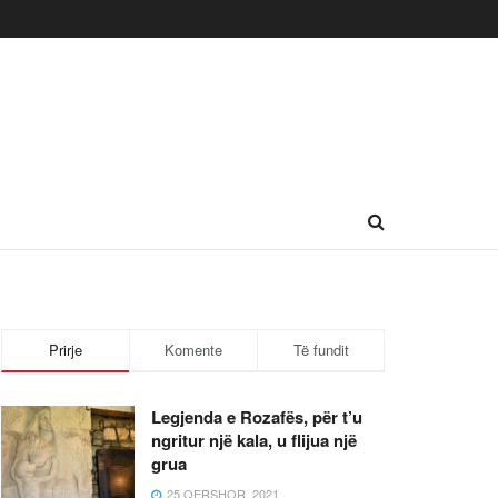
Prirje
Komente
Të fundit
Legjenda e Rozafës, për t’u
ngritur një kala, u flijua një
grua
25 QERSHOR, 2021