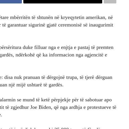
tare mbërritën të shtunën në kryeqytetin amerikan, në
ër të garantuar sigurinë gjatë ceremonisë së inaugurimit
ërsëritura duke filluar nga e enjtja e pastaj të premten
 gardës, ndërkohë që ka informacion nga agjencitë e
 disa nuk pranuan të dërgojnë trupa, të tjerë dërguan
guan një mijë ushtarë të gardës.
 alarmin se mund të ketë përpjekje për të sabotuar apo
it të zgjedhur Joe Biden, që nga ardhja e protestueve të
e.