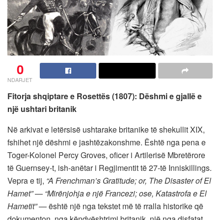
0
NDARJET
Fitorja shqiptare e Rosettës (1807): Dëshmi e gjallë e
një ushtari britanik
Në arkivat e letërsisë ushtarake britanike të shekullit XIX,
fshihet një dëshmi e jashtëzakonshme. Është nga pena e
Toger-Kolonel Percy Groves, oficer i Artilerisë Mbretërore
të Guernsey-t, ish-anëtar i Regjimentit të 27-të Inniskillings.
Vepra e tij,
“A Frenchman’s Gratitude; or, The Disaster of El
Hamet”
—
“Mirënjohja e një Francezi; ose, Katastrofa e El
Hametit”
— është një nga tekstet më të rralla historike që
dokumenton, nga këndvështrimi britanik, një nga disfatat