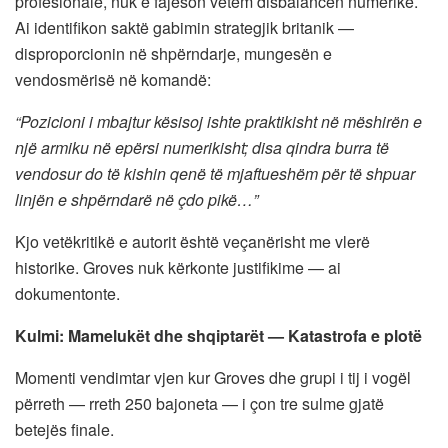
profesionale, nuk e fajëson vetëm disbalancën numerike.
Ai identifikon saktë gabimin strategjik britanik —
disproporcionin në shpërndarje, mungesën e
vendosmërisë në komandë:
“Pozicioni i mbajtur kësisoj ishte praktikisht në mëshirën e
një armiku në epërsi numerikisht; disa qindra burra të
vendosur do të kishin qenë të mjaftueshëm për të shpuar
linjën e shpërndarë në çdo pikë…”
Kjo vetëkritikë e autorit është veçanërisht me vlerë
historike. Groves nuk kërkonte justifikime — ai
dokumentonte.
Kulmi: Mamelukët dhe shqiptarët — Katastrofa e plotë
Momenti vendimtar vjen kur Groves dhe grupi i tij i vogël
përreth — rreth 250 bajoneta — i çon tre sulme gjatë
betejës finale.