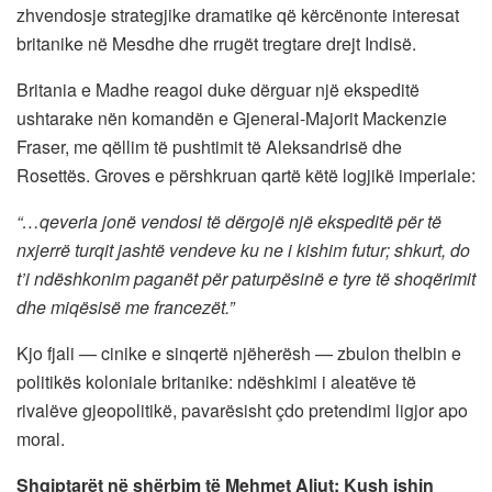
zhvendosje strategjike dramatike që kërcënonte interesat
britanike në Mesdhe dhe rrugët tregtare drejt Indisë.
Britania e Madhe reagoi duke dërguar një ekspeditë
ushtarake nën komandën e Gjeneral-Majorit Mackenzie
Fraser, me qëllim të pushtimit të Aleksandrisë dhe
Rosettës. Groves e përshkruan qartë këtë logjikë imperiale:
“…qeveria jonë vendosi të dërgojë një ekspeditë për të
nxjerrë turqit jashtë vendeve ku ne i kishim futur; shkurt, do
t’i ndëshkonim paganët për paturpësinë e tyre të shoqërimit
dhe miqësisë me francezët.”
Kjo fjali — cinike e sinqertë njëherësh — zbulon thelbin e
politikës koloniale britanike: ndëshkimi i aleatëve të
rivalëve gjeopolitikë, pavarësisht çdo pretendimi ligjor apo
moral.
Shqiptarët në shërbim të Mehmet Aliut: Kush ishin