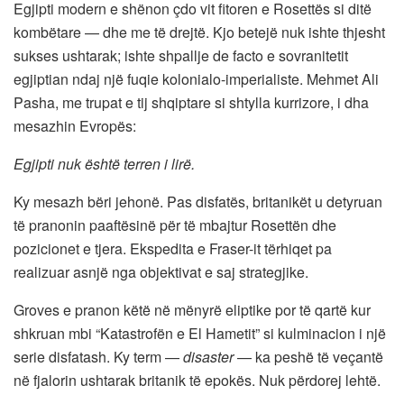
Egjipti modern e shënon çdo vit fitoren e Rosettës si ditë
kombëtare — dhe me të drejtë. Kjo betejë nuk ishte thjesht
sukses ushtarak; ishte shpallje de facto e sovranitetit
egjiptian ndaj një fuqie kolonialo-imperialiste. Mehmet Ali
Pasha, me trupat e tij shqiptare si shtylla kurrizore, i dha
mesazhin Evropës:
Egjipti nuk është terren i lirë.
Ky mesazh bëri jehonë. Pas disfatës, britanikët u detyruan
të pranonin paaftësinë për të mbajtur Rosettën dhe
pozicionet e tjera. Ekspedita e Fraser-it tërhiqet pa
realizuar asnjë nga objektivat e saj strategjike.
Groves e pranon këtë në mënyrë eliptike por të qartë kur
shkruan mbi “Katastrofën e El Hametit” si kulminacion i një
serie disfatash. Ky term —
disaster
— ka peshë të veçantë
në fjalorin ushtarak britanik të epokës. Nuk përdorej lehtë.