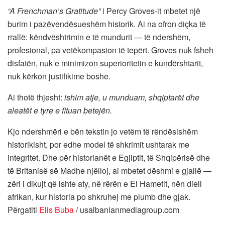
“A Frenchman’s Gratitude”
i Percy Groves-it mbetet një
burim i pazëvendësueshëm historik. Ai na ofron diçka të
rrallë: këndvështrimin e të mundurit — të ndershëm,
profesional, pa vetëkompasion të tepërt. Groves nuk fsheh
disfatën, nuk e minimizon superioritetin e kundërshtarit,
nuk kërkon justifikime boshe.
Ai thotë thjesht:
ishim atje, u munduam, shqiptarët dhe
aleatët e tyre e fituan betejën.
Kjo ndershmëri e bën tekstin jo vetëm të rëndësishëm
historikisht, por edhe model të shkrimit ushtarak me
integritet. Dhe për historianët e Egjiptit, të Shqipërisë dhe
të Britanisë së Madhe njëlloj, ai mbetet dëshmi e gjallë —
zëri i dikujt që ishte aty, në rërën e El Hametit, nën diell
afrikan, kur historia po shkruhej me plumb dhe gjak.
Përgatiti
Elis Buba
/ usalbanianmediagroup.com