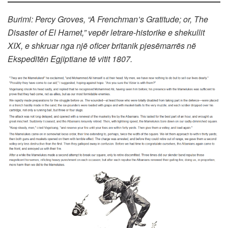
Burimi: Percy Groves, “A Frenchman’s Gratitude; or, The
Disaster of El Hamet,” vepër letrare-historike e shekullit
XIX, e shkruar nga një oficer britanik pjesëmarrës në
Ekspeditën Egjiptiane të vitit 1807.