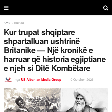
Kreu
Kultura
Kur trupat shqiptare
shpartalluan ushtrinë
Britanike — Një kronikë e
harruar që historia egjiptiane
e njeh si Ditë Kombëtare
nga
US Albanian Media Group
9 Qershor, 2026