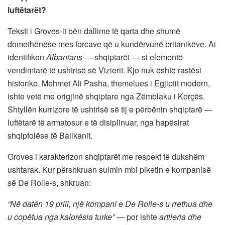
luftëtarët?
Teksti i Groves-it bën dallime të qarta dhe shumë
domethënëse mes forcave që u kundërvunë britanikëve. Ai
identifikon
Albanians
— shqiptarët — si elementë
vendimtarë të ushtrisë së Vizierit. Kjo nuk është rastësi
historike. Mehmet Ali Pasha, themelues i Egjiptit modern,
ishte vetë me origjinë shqiptare nga Zëmblaku i Korçës.
Shtyllën kurrizore të ushtrisë së tij e përbënin shqiptarë —
luftëtarë të armatosur e të disiplinuar, nga hapësirat
shqipfolëse të Ballkanit.
Groves i karakterizon shqiptarët me respekt të dukshëm
ushtarak. Kur përshkruan sulmin mbi piketin e kompanisë
së De Rolle-s, shkruan:
“Në datën 19 prill, një kompani e De Rolle-s u rrethua dhe
u copëtua nga kalorësia turke”
— por ishte
artileria dhe