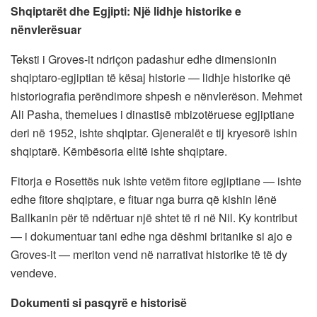
Shqiptarët dhe Egjipti: Një lidhje historike e
nënvlerësuar
Teksti i Groves-it ndriçon padashur edhe dimensionin
shqiptaro-egjiptian të kësaj historie — lidhje historike që
historiografia perëndimore shpesh e nënvlerëson. Mehmet
Ali Pasha, themelues i dinastisë mbizotëruese egjiptiane
deri në 1952, ishte shqiptar. Gjeneralët e tij kryesorë ishin
shqiptarë. Këmbësoria elitë ishte shqiptare.
Fitorja e Rosettës nuk ishte vetëm fitore egjiptiane — ishte
edhe fitore shqiptare, e fituar nga burra që kishin lënë
Ballkanin për të ndërtuar një shtet të ri në Nil. Ky kontribut
— i dokumentuar tani edhe nga dëshmi britanike si ajo e
Groves-it — meriton vend në narrativat historike të të dy
vendeve.
Dokumenti si pasqyrë e historisë