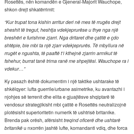
Rosettës, nën komandën e Gjeneral-Majorit Wauchope,
shkon drejt shkatërrimit:
“Kur trupat tona kishin arritur deri në mes të rrugës drejt
sheshit të tregut, heshtja vdekjeprurëse u thye nga një
breshëri e furishme zjarri. Nga dritaret dhe çatitë e çdo
shtëpie, bie mbi ta një zjarr vdekjeprurës. Të mbyllura në
rrugët e ngushta, të paaftë t’i kthejnë zjarrin armikut të
fshehur, burrat tanë trima ranë me shpejtësi. Wauchope ra i
vdekur…”
Ky pasazh është dokumentim i një taktike ushtarake të
shkëlqyer: lufta guerrile/urbane asimetrike, ku avantazhi i
njohjes së terrenit dhe elita e gjuajtësve shqiptarë të
vendosur strategjikisht mbi çatitë e Rosettës neutralizojnë
plotësisht superioritetin numerik të ushtrisë britanike.
Brenda pak orësh, afërsisht
treqind oficerë dhe ushtarë
britanikë
u nxorrën jashtë lufte, komandanti vdiq, dhe forca