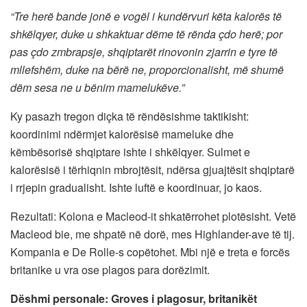
“Tre herë bande jonë e vogël i kundërvuri këta kalorës të
shkëlqyer, duke u shkaktuar dëme të rënda çdo herë; por
pas çdo zmbrapsje, shqiptarët rinovonin zjarrin e tyre të
mllefshëm, duke na bërë ne, proporcionalisht, më shumë
dëm sesa ne u bënim mamelukëve.”
Ky pasazh tregon diçka të rëndësishme taktikisht:
koordinimi ndërmjet kalorësisë mameluke dhe
këmbësorisë shqiptare ishte i shkëlqyer. Sulmet e
kalorësisë i tërhiqnin mbrojtësit, ndërsa gjuajtësit shqiptarë
i rrjepin gradualisht. Ishte luftë e koordinuar, jo kaos.
Rezultati: Kolona e Macleod-it shkatërrohet plotësisht. Vetë
Macleod bie, me shpatë në dorë, mes Highlander-ave të tij.
Kompania e De Rolle-s copëtohet. Mbi një e treta e forcës
britanike u vra ose plagos para dorëzimit.
Dëshmi personale: Groves i plagosur, britanikët