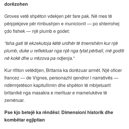
dorëzohen
Groves vetë shpëton vdekjen për fare pak. Në mes të
përpjekjeve për rimbushjen e municionit — po shterrohej
çdo fishek — një plumb e godet:
“Isha gati të ekzekutoja këtë urdhër të tmerrshëm kur një
plumb, duke u reflektuar nga një nga tytat përball, më goditi
në kokë dhe u rrëzova pa ndjenja.”
Kur rifiton vetëdijen, Britania ka dorëzuar armët. Një oficer
francez — de Vignes, personazhi qendror i narrativës —
ndërmjetëson kapitullimin dhe shpëton të mbijetuarit
britanikë nga masakra e merituar e mamelukëve të
zemëruar.
Pse kjo betejë ka rëndësi: Dimensioni historik dhe
kombëtar egjiptian