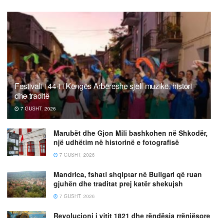
Festivali i 44-t i Këngës Arbëreshe sjell muzikë, histori
dhe traditë
7 GUSHT, 2026
Marubët dhe Gjon Mili bashkohen në Shkodër,
një udhëtim në historinë e fotografisë
7 GUSHT, 2026
Mandrica, fshati shqiptar në Bullgari që ruan
gjuhën dhe traditat prej katër shekujsh
7 GUSHT, 2026
Revolucioni i vitit 1821 dhe rëndësia rrënjësore