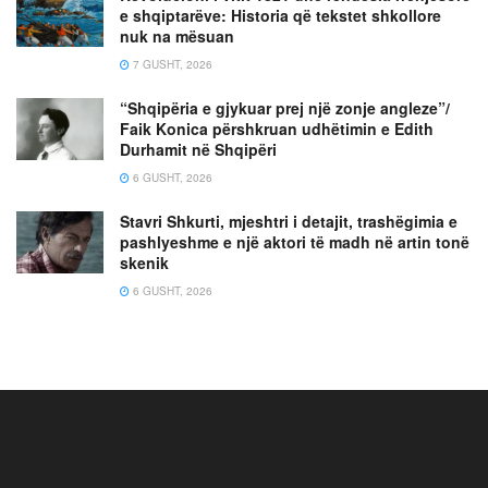
e shqiptarëve: Historia që tekstet shkollore
nuk na mësuan
7 GUSHT, 2026
“Shqipëria e gjykuar prej një zonje angleze”/
Faik Konica përshkruan udhëtimin e Edith
Durhamit në Shqipëri
6 GUSHT, 2026
Stavri Shkurti, mjeshtri i detajit, trashëgimia e
pashlyeshme e një aktori të madh në artin tonë
skenik
6 GUSHT, 2026