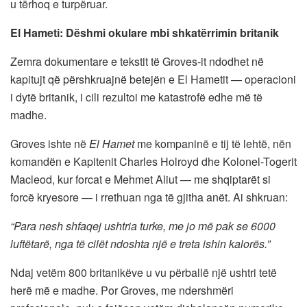
u tërhoq e turpëruar.
El Hameti: Dëshmi okulare mbi shkatërrimin britanik
Zemra dokumentare e tekstit të Groves-it ndodhet në
kapitujt që përshkruajnë betejën e El Hametit — operacioni
i dytë britanik, i cili rezultoi me katastrofë edhe më të
madhe.
Groves ishte në
El Hamet
me kompaninë e tij të lehtë, nën
komandën e Kapitenit Charles Holroyd dhe Kolonel-Togerit
Macleod, kur forcat e Mehmet Aliut — me shqiptarët si
forcë kryesore — i rrethuan nga të gjitha anët. Ai shkruan:
“Para nesh shfaqej ushtria turke, me jo më pak se 6000
luftëtarë, nga të cilët ndoshta një e treta ishin kalorës.”
Ndaj vetëm 800 britanikëve u vu përballë një ushtri tetë
herë më e madhe. Por Groves, me ndershmëri