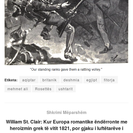
Etiketa:
aqiptar
britanik
deshmia
egjipt
fitorja
mehmet ali
Rosettës
ushtarit
Shkrimi Mëparshëm
William St. Clair: Kur Europa romantike ëndërronte me
heroizmin grek të vitit 1821, por gjaku i luftëtarëve i