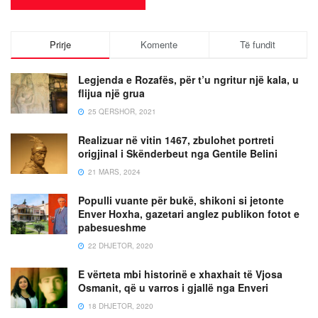
Prirje
Komente
Të fundit
Legjenda e Rozafës, për t’u ngritur një kala, u
flijua një grua
25 QERSHOR, 2021
Realizuar në vitin 1467, zbulohet portreti
origjinal i Skënderbeut nga Gentile Belini
21 MARS, 2024
Populli vuante për bukë, shikoni si jetonte
Enver Hoxha, gazetari anglez publikon fotot e
pabesueshme
22 DHJETOR, 2020
E vërteta mbi historinë e xhaxhait të Vjosa
Osmanit, që u varros i gjallë nga Enveri
18 DHJETOR, 2020