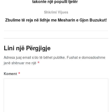
takonte një populli tjetër
Shkrimi Vijues
Zbulime të reja në lidhje me Mesharin e Gjon Buzukut!
Lini një Përgjigje
Adresa juaj email s’do të bëhet publike.
Fushat e domosdoshme
janë shënuar me një
*
Koment
*