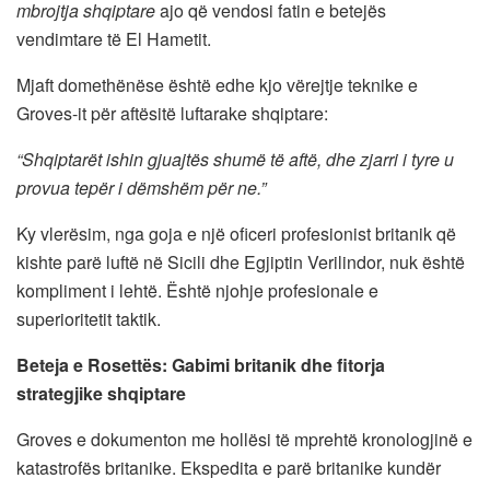
mbrojtja shqiptare
ajo që vendosi fatin e betejës
vendimtare të El Hametit.
Mjaft domethënëse është edhe kjo vërejtje teknike e
Groves-it për aftësitë luftarake shqiptare:
“Shqiptarët ishin gjuajtës shumë të aftë, dhe zjarri i tyre u
provua tepër i dëmshëm për ne.”
Ky vlerësim, nga goja e një oficeri profesionist britanik që
kishte parë luftë në Sicili dhe Egjiptin Verilindor, nuk është
kompliment i lehtë. Është njohje profesionale e
superioritetit taktik.
Beteja e Rosettës: Gabimi britanik dhe fitorja
strategjike shqiptare
Groves e dokumenton me hollësi të mprehtë kronologjinë e
katastrofës britanike. Ekspedita e parë britanike kundër