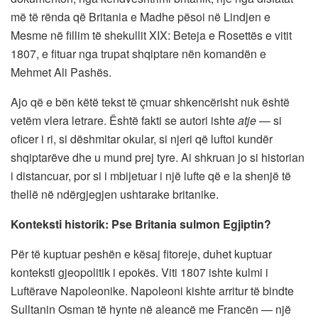
më të rënda që Britania e Madhe pësoi në Lindjen e
Mesme në fillim të shekullit XIX: Beteja e Rosettës e vitit
1807, e fituar nga trupat shqiptare nën komandën e
Mehmet Ali Pashës.
Ajo që e bën këtë tekst të çmuar shkencërisht nuk është
vetëm vlera letrare. Është fakti se autori ishte
atje
— si
oficer i ri, si dëshmitar okular, si njeri që luftoi kundër
shqiptarëve dhe u mund prej tyre. Ai shkruan jo si historian
i distancuar, por si i mbijetuar i një lufte që e la shenjë të
thellë në ndërgjegjen ushtarake britanike.
Konteksti historik: Pse Britania sulmon Egjiptin?
Për të kuptuar peshën e kësaj fitoreje, duhet kuptuar
konteksti gjeopolitik i epokës. Viti 1807 ishte kulmi i
Luftërave Napoleonike. Napoleoni kishte arritur të bindte
Sulltanin Osman të hynte në aleancë me Francën — një