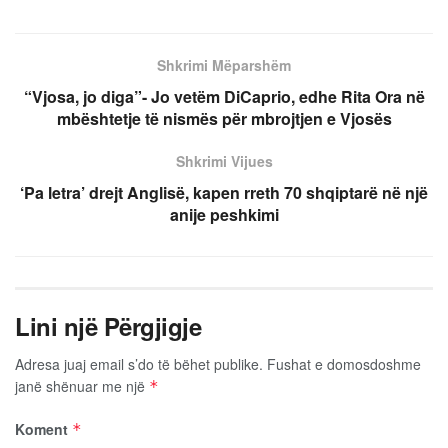
Shkrimi Mëparshëm
“Vjosa, jo diga”- Jo vetëm DiCaprio, edhe Rita Ora në
mbështetje të nismës për mbrojtjen e Vjosës
Shkrimi Vijues
‘Pa letra’ drejt Anglisë, kapen rreth 70 shqiptarë në një
anije peshkimi
Lini një Përgjigje
Adresa juaj email s’do të bëhet publike.
Fushat e domosdoshme
janë shënuar me një
*
Koment
*