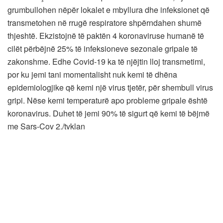
grumbullohen nëpër lokalet e mbyllura dhe infeksionet që
transmetohen në rrugë respiratore shpërndahen shumë
thjeshtë. Ekzistojnë të paktën 4 koronaviruse humanë të
cilët përbëjnë 25% të infeksioneve sezonale gripale të
zakonshme. Edhe Covid-19 ka të njëjtin lloj transmetimi,
por ku jemi tani momentalisht nuk kemi të dhëna
epidemiologjike që kemi një virus tjetër, për shembull virus
gripi. Nëse kemi temperaturë apo probleme gripale është
koronavirus. Duhet të jemi 90% të sigurt që kemi të bëjmë
me Sars-Cov 2./tvklan