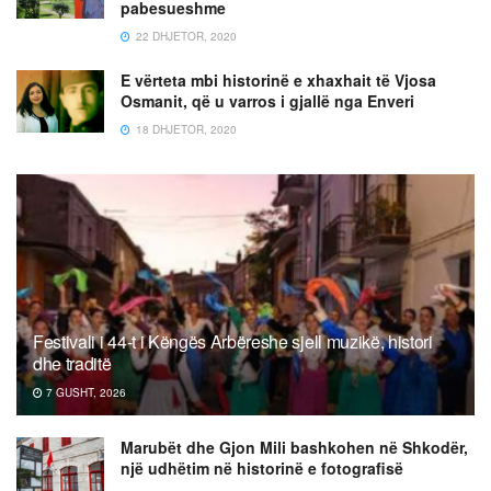
pabesueshme
22 DHJETOR, 2020
E vërteta mbi historinë e xhaxhait të Vjosa
Osmanit, që u varros i gjallë nga Enveri
18 DHJETOR, 2020
Festivali i 44-t i Këngës Arbëreshe sjell muzikë, histori
dhe traditë
7 GUSHT, 2026
Marubët dhe Gjon Mili bashkohen në Shkodër,
një udhëtim në historinë e fotografisë