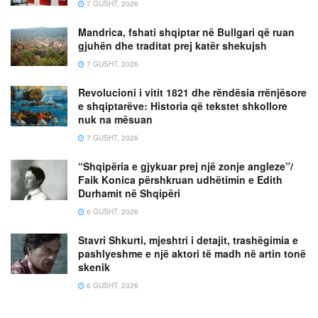
7 GUSHT, 2026
Mandrica, fshati shqiptar në Bullgari që ruan
gjuhën dhe traditat prej katër shekujsh
7 GUSHT, 2026
Revolucioni i vitit 1821 dhe rëndësia rrënjësore
e shqiptarëve: Historia që tekstet shkollore
nuk na mësuan
7 GUSHT, 2026
“Shqipëria e gjykuar prej një zonje angleze”/
Faik Konica përshkruan udhëtimin e Edith
Durhamit në Shqipëri
6 GUSHT, 2026
Stavri Shkurti, mjeshtri i detajit, trashëgimia e
pashlyeshme e një aktori të madh në artin tonë
skenik
6 GUSHT, 2026