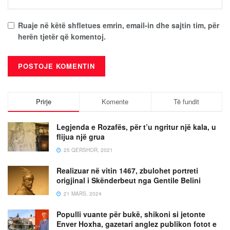
Ruaje në këtë shfletues emrin, email-in dhe sajtin tim, për
herën tjetër që komentoj.
Prirje
Komente
Të fundit
Legjenda e Rozafës, për t’u ngritur një kala, u
flijua një grua
25 QERSHOR, 2021
Realizuar në vitin 1467, zbulohet portreti
origjinal i Skënderbeut nga Gentile Belini
21 MARS, 2024
Populli vuante për bukë, shikoni si jetonte
Enver Hoxha, gazetari anglez publikon fotot e