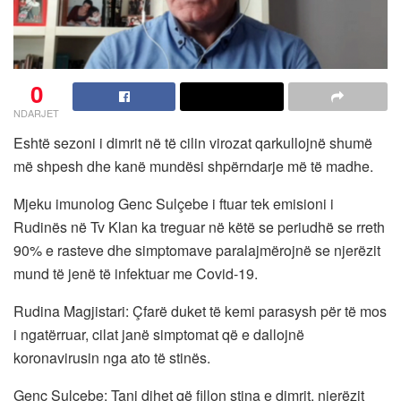
0
NDARJET
Eshtë sezoni i dimrit në të cilin virozat qarkullojnë shumë
më shpesh dhe kanë mundësi shpërndarje më të madhe.
Mjeku imunolog Genc Sulçebe i ftuar tek emisioni i
Rudinës në Tv Klan ka treguar në këtë se periudhë se rreth
90% e rasteve dhe simptomave paralajmërojnë se njerëzit
mund të jenë të infektuar me Covid-19.
Rudina Magjistari: Çfarë duket të kemi parasysh për të mos
i ngatërruar, cilat janë simptomat që e dallojnë
koronavirusin nga ato të stinës.
Genc Sulçebe: Tani dihet që fillon stina e dimrit, njerëzit