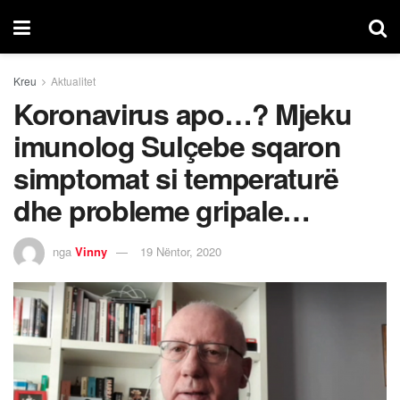
Kreu
Aktualitet
Koronavirus apo…? Mjeku
imunolog Sulçebe sqaron
simptomat si temperaturë
dhe probleme gripale…
nga
Vinny
19 Nëntor, 2020