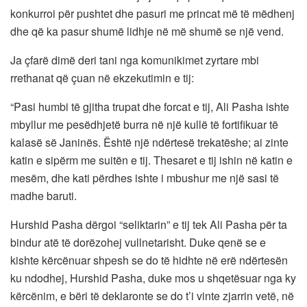
konkurroi për pushtet dhe pasuri me princat më të mëdhenj
dhe që ka pasur shumë lidhje në më shumë se një vend.
Ja çfarë dimë deri tani nga komunikimet zyrtare mbi
rrethanat që çuan në ekzekutimin e tij:
“Pasi humbi të gjitha trupat dhe forcat e tij, Ali Pasha ishte
mbyllur me pesëdhjetë burra në një kullë të fortifikuar të
kalasë së Janinës. Është një ndërtesë trekatëshe; ai zinte
katin e sipërm me suitën e tij. Thesaret e tij ishin në katin e
mesëm, dhe kati përdhes ishte i mbushur me një sasi të
madhe baruti.
Hurshid Pasha dërgoi “seliktarin” e tij tek Ali Pasha për ta
bindur atë të dorëzohej vullnetarisht. Duke qenë se e
kishte kërcënuar shpesh se do të hidhte në erë ndërtesën
ku ndodhej, Hurshid Pasha, duke mos u shqetësuar nga ky
kërcënim, e bëri të deklaronte se do t’i vinte zjarrin vetë, në