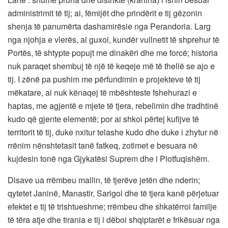
administrimit të tij; ai, fëmijët dhe prindërit e tij gëzonin
shenja të panumërta dashamirësie nga Perandoria. Larg
nga njohja e vlerës, ai guxoi, kundër vullnetit të shprehur të
Portës, të shtypte popujt me dinakëri dhe me forcë; historia
nuk paraqet shembuj të një të keqeje më të thellë se ajo e
tij. I zënë pa pushim me përfundimin e projekteve të tij
mëkatare, ai nuk kënaqej të mbështeste fshehurazi e
haptas, me agjentë e mjete të tjera, rebelimin dhe tradhtinë
kudo që gjente elementë; por ai shkoi përtej kufijve të
territorit të tij, duke nxitur telashe kudo dhe duke i zhytur në
rrënim nënshtetasit tanë fatkeq, zotimet e besuara në
kujdesin tonë nga Gjykatësi Suprem dhe i Plotfuqishëm.
Disave ua rrëmbeu mallin, të tjerëve jetën dhe nderin;
qytetet Janinë, Manastir, Sarigol dhe të tjera kanë përjetuar
efektet e tij të trishtueshme; rrëmbeu dhe shkatërroi familje
të tëra atje dhe tirania e tij i dëboi shqiptarët e frikësuar nga