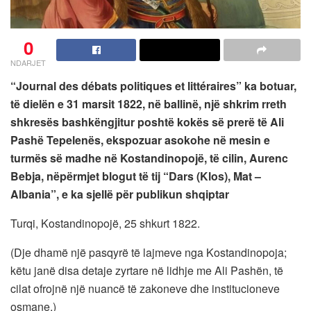
0
NDARJET
“Journal des débats politiques et littéraires” ka botuar,
të dielën e 31 marsit 1822, në ballinë, një shkrim rreth
shkresës bashkëngjitur poshtë kokës së prerë të Ali
Pashë Tepelenës, ekspozuar asokohe në mesin e
turmës së madhe në Kostandinopojë, të cilin, Aurenc
Bebja, nëpërmjet blogut të tij “Dars (Klos), Mat –
Albania”, e ka sjellë për publikun shqiptar
Turqi, Kostandinopojë, 25 shkurt 1822.
(Dje dhamë një pasqyrë të lajmeve nga Kostandinopoja;
këtu janë disa detaje zyrtare në lidhje me Ali Pashën, të
cilat ofrojnë një nuancë të zakoneve dhe institucioneve
osmane.)