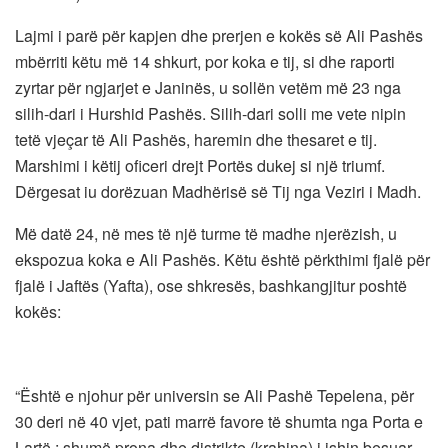
Lajmi i parë për kapjen dhe prerjen e kokës së Ali Pashës
mbërriti këtu më 14 shkurt, por koka e tij, si dhe raporti
zyrtar për ngjarjet e Janinës, u sollën vetëm më 23 nga
silih-dari i Hurshid Pashës. Silih-dari solli me vete nipin
tetë vjeçar të Ali Pashës, haremin dhe thesaret e tij.
Marshimi i këtij oficeri drejt Portës dukej si një triumf.
Dërgesat iu dorëzuan Madhërisë së Tij nga Veziri i Madh.
Më datë 24, në mes të një turme të madhe njerëzish, u
ekspozua koka e Ali Pashës. Këtu është përkthimi fjalë për
fjalë i Jaftës (Yafta), ose shkresës, bashkangjitur poshtë
kokës:
“Është e njohur për universin se Ali Pashë Tepelena, për
30 deri në 40 vjet, pati marrë favore të shumta nga Porta e
Lartë : shumë prona dhe distrikte (krahina) i ishin besuar