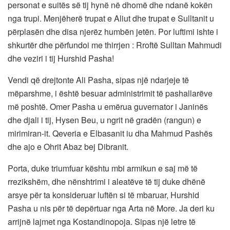
personat e suitës së tij hynë në dhomë dhe ndanë kokën
nga trupi. Menjëherë trupat e Aliut dhe trupat e Sulltanit u
përplasën dhe disa njerëz humbën jetën. Por luftimi ishte i
shkurtër dhe përfundoi me thirrjen : Rroftë Sulltan Mahmudi
dhe veziri i tij Hurshid Pasha!
Vendi që drejtonte Ali Pasha, sipas një ndarjeje të
mëparshme, i është besuar administrimit të pashallarëve
më poshtë. Omer Pasha u emërua guvernator i Janinës
dhe djali i tij, Hysen Beu, u ngrit në gradën (rangun) e
mirimiran-it. Qeveria e Elbasanit iu dha Mahmud Pashës
dhe ajo e Ohrit Abaz bej Dibranit.
Porta, duke triumfuar kështu mbi armikun e saj më të
rrezikshëm, dhe nënshtrimi i aleatëve të tij duke dhënë
arsye për ta konsideruar luftën si të mbaruar, Hurshid
Pasha u nis për të depërtuar nga Arta në More. Ja deri ku
arrijnë lajmet nga Kostandinopoja. Sipas një letre të