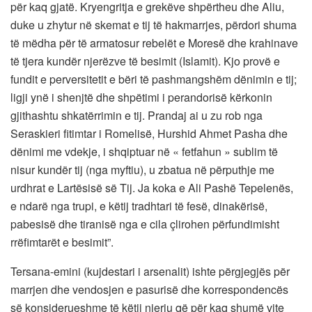
për kaq gjatë. Kryengritja e grekëve shpërtheu dhe Aliu,
duke u zhytur në skemat e tij të hakmarrjes, përdori shuma
të mëdha për të armatosur rebelët e Moresë dhe krahinave
të tjera kundër njerëzve të besimit (Islamit). Kjo provë e
fundit e perversitetit e bëri të pashmangshëm dënimin e tij;
ligji ynë i shenjtë dhe shpëtimi i perandorisë kërkonin
gjithashtu shkatërrimin e tij. Prandaj ai u zu rob nga
Seraskieri fitimtar i Romelisë, Hurshid Ahmet Pasha dhe
dënimi me vdekje, i shqiptuar në « fetfahun » sublim të
nisur kundër tij (nga myftiu), u zbatua në përputhje me
urdhrat e Lartësisë së Tij. Ja koka e Ali Pashë Tepelenës,
e ndarë nga trupi, e këtij tradhtari të fesë, dinakërisë,
pabesisë dhe tiranisë nga e cila çlirohen përfundimisht
rrëfimtarët e besimit”.
Tersana-emini (kujdestari i arsenalit) ishte përgjegjës për
marrjen dhe vendosjen e pasurisë dhe korrespondencës
së konsiderueshme të këtij njeriu që për kaq shumë vite