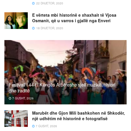
22 DHJETOR, 2020
E vërteta mbi historinë e xhaxhait të Vjosa
Osmanit, që u varros i gjallë nga Enveri
18 DHJETOR, 2020
Festivali i 44-t i Këngës Arbëreshe sjell muzikë, histori
dhe traditë
7 GUSHT, 2026
Marubët dhe Gjon Mili bashkohen në Shkodër,
një udhëtim në historinë e fotografisë
7 GUSHT, 2026