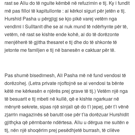
rast se Aliu do të ngulte këmbë në refuzimin e tij. Ky i fundit
më pas filloi të kapitullonte : ai kërkoi siguri për jetën e tij.
Hurshid Pasha u përgjigj se kjo pikë varej vetëm nga
vendimi i Sulltanit dhe se ai nuk mund të ndërhynte për të,
vetëm, në rast se kishte ende kohë, ai do të dorëzonte
menjëherë të gjitha thesaret e tij dhe do të shkonte të
jetonte me familjen e tij në banesën e caktuar për të.
Pas shumë bisedimesh, Ali Pasha më në fund vendosi të
dorëzohej. (Letra private njoftojnë se ai vendosi ta bënte
këtë me kërkesën e njërës prej grave të tij.) Vetëm një nga
të besuarit e tij mbeti në kullë, që e kishte ngarkuar në
mënyrë sekrete, sipas një sinjali që do t’i jepej, për t’i vënë
zjarrin magazinës së barutit ose për t’ia dorëzuar Hurshidit
gjithçka që përmbante ndërtesa. Aliu u dërgua me suitën e
tij, nën një shoqërim prej pesëdhjetë burrash, të cilëve