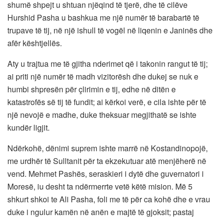
shumë shpejt u shtuan njëqind të tjerë, dhe të cilëve
Hurshid Pasha u bashkua me një numër të barabartë të
trupave të tij, në një ishull të vogël në liqenin e Janinës dhe
afër kështjellës.
Aty u trajtua me të gjitha nderimet që i takonin rangut të tij;
ai priti një numër të madh vizitorësh dhe dukej se nuk e
humbi shpresën për çlirimin e tij, edhe në ditën e
katastrofës së tij të fundit; ai kërkoi verë, e cila ishte për të
një nevojë e madhe, duke theksuar megjithatë se ishte
kundër ligjit.
Ndërkohë, dënimi suprem ishte marrë në Kostandinopojë,
me urdhër të Sulltanit për ta ekzekutuar atë menjëherë në
vend. Mehmet Pashës, seraskieri i dytë dhe guvernatori i
Moresë, iu desht ta ndërmerrte vetë këtë mision. Më 5
shkurt shkoi te Ali Pasha, foli me të për ca kohë dhe e vrau
duke i ngulur kamën në anën e majtë të gjoksit; pastaj