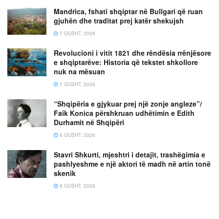
Mandrica, fshati shqiptar në Bullgari që ruan
gjuhën dhe traditat prej katër shekujsh
7 GUSHT, 2026
Revolucioni i vitit 1821 dhe rëndësia rrënjësore
e shqiptarëve: Historia që tekstet shkollore
nuk na mësuan
7 GUSHT, 2026
“Shqipëria e gjykuar prej një zonje angleze”/
Faik Konica përshkruan udhëtimin e Edith
Durhamit në Shqipëri
6 GUSHT, 2026
Stavri Shkurti, mjeshtri i detajit, trashëgimia e
pashlyeshme e një aktori të madh në artin tonë
skenik
6 GUSHT, 2026