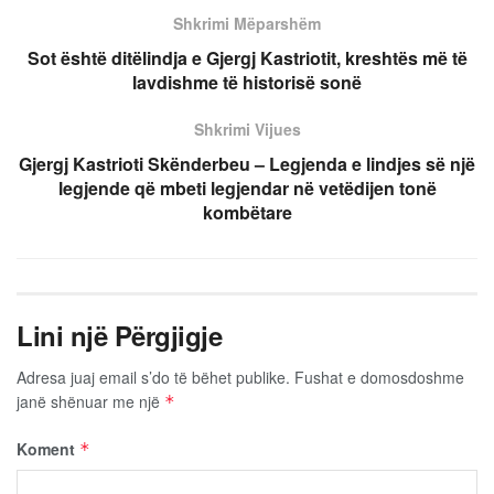
Shkrimi Mëparshëm
Sot është ditëlindja e Gjergj Kastriotit, kreshtës më të
lavdishme të historisë sonë
Shkrimi Vijues
Gjergj Kastrioti Skënderbeu – Legjenda e lindjes së një
legjende që mbeti legjendar në vetëdijen tonë
kombëtare
Lini një Përgjigje
Adresa juaj email s’do të bëhet publike.
Fushat e domosdoshme
janë shënuar me një
*
Koment
*