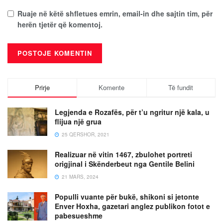
Ruaje në këtë shfletues emrin, email-in dhe sajtin tim, për
herën tjetër që komentoj.
Prirje
Komente
Të fundit
Legjenda e Rozafës, për t’u ngritur një kala, u
flijua një grua
25 QERSHOR, 2021
Realizuar në vitin 1467, zbulohet portreti
origjinal i Skënderbeut nga Gentile Belini
21 MARS, 2024
Populli vuante për bukë, shikoni si jetonte
Enver Hoxha, gazetari anglez publikon fotot e
pabesueshme