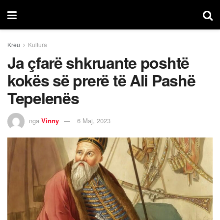
Kreu
Kultura
Ja çfarë shkruante poshtë
kokës së prerë të Ali Pashë
Tepelenës
nga
Vinny
6 Maj, 2023