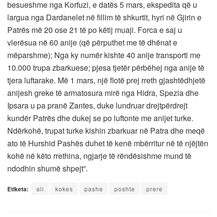
besueshme nga Korfuzi, e datës 5 mars, ekspedita që u
largua nga Dardanelet në fillim të shkurtit, hyri në Gjirin e
Patrës më 20 ose 21 të po këtij muaji. Forca e saj u
vlerësua në 60 anije (që përputhet me të dhënat e
mëparshme); Nga ky numër kishte 40 anije transporti me
10.000 trupa zbarkuese; pjesa tjetër përbëhej nga anije të
tjera luftarake. Më 1 mars, një flotë prej rreth gjashtëdhjetë
anijesh greke të armatosura mirë nga Hidra, Spezia dhe
Ipsara u pa pranë Zantes, duke lundruar drejtpërdrejt
kundër Patrës dhe dukej se po luftonte me anijet turke.
Ndërkohë, trupat turke kishin zbarkuar në Patra dhe meqë
ato të Hurshid Pashës duhet të kenë mbërritur në të njëjtën
kohë në këto rrethina, ngjarje të rëndësishme mund të
ndodhin shumë shpejt”.
Etiketa:
ali
kokes
pashe
poshte
prere