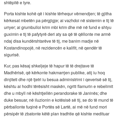
shtëpitë e tyre.
Porta kishte kohë që i kishte tërhequr vëmendjen; të gjitha
kërkesat mbetën pa përgjigje; ai vazhdoi në sistemin e tij të
urryer; ai grumbulloi krim mbi krim dhe më në fund e shtyu
guximin e tij të pafytyrë deri aty sa që të qëllonte me armë
ndaj disa kundërshtarëve të tij, me banim madje në
Kostandinopojë, në rezidencën e kalifit, në qendër të
sigurisë.
Kur, pas kësaj shkeljeje të hapur të të drejtave të
Madhërisë, që kërkonte hakmarrjen publike, atij iu hoq
dinjiteti dhe një tjetri iu besua administrimi i qeverisë së tij,
kështu ai hodhi tërësisht maskën, ngriti flamurin e rebelimit
dhe u mbyll në kështjellën perandorake të Janinës; dhe
duke besuar, në iluzionin e kotësisë së tij, se do të mund të
përballonte fuqinë e Portës së Lartë, ai më në fund mori
përsipër të zbatonte këtë plan tradhtie që kishte medituar