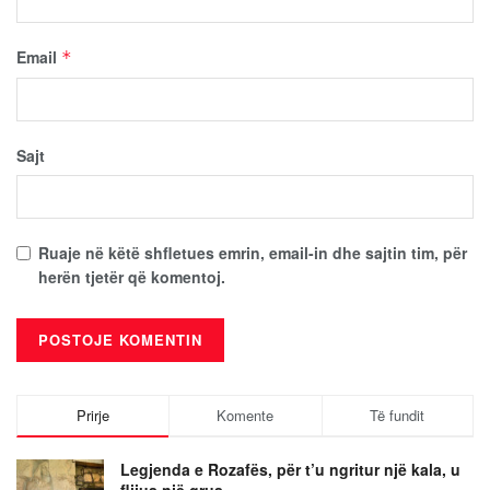
Email
*
Sajt
Ruaje në këtë shfletues emrin, email-in dhe sajtin tim, për
herën tjetër që komentoj.
Prirje
Komente
Të fundit
Legjenda e Rozafës, për t’u ngritur një kala, u
flijua një grua