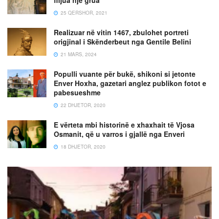
25 QERSHOR, 2021
Realizuar në vitin 1467, zbulohet portreti
origjinal i Skënderbeut nga Gentile Belini
21 MARS, 2024
Populli vuante për bukë, shikoni si jetonte
Enver Hoxha, gazetari anglez publikon fotot e
pabesueshme
22 DHJETOR, 2020
E vërteta mbi historinë e xhaxhait të Vjosa
Osmanit, që u varros i gjallë nga Enveri
18 DHJETOR, 2020