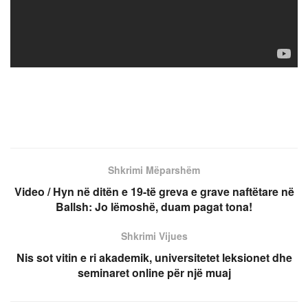
Shkrimi Mëparshëm
Video / Hyn në ditën e 19-të greva e grave naftëtare në
Ballsh: Jo lëmoshë, duam pagat tona!
Shkrimi Vijues
Nis sot vitin e ri akademik, universitetet leksionet dhe
seminaret online për një muaj