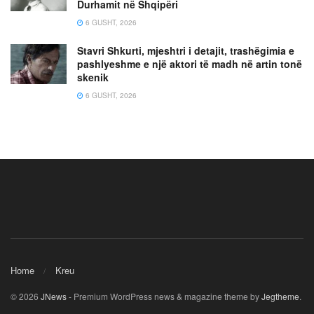
Durhamit në Shqipëri
6 GUSHT, 2026
Stavri Shkurti, mjeshtri i detajit, trashëgimia e
pashlyeshme e një aktori të madh në artin tonë
skenik
6 GUSHT, 2026
Home
Kreu
© 2026
JNews
- Premium WordPress news & magazine theme by
Jegtheme
.