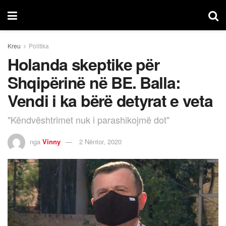
Kreu
Politika
Holanda skeptike për
Shqipërinë në BE. Balla:
Vendi i ka bërë detyrat e veta
"Këndvështrimet nuk i parashikojmë dot"
nga
Vinny
2 Nëntor, 2020