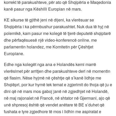
korrekt të parakushteve, për ato që Shqipëria e Maqedonia
kanë pasur nga Këshilli Europian në mars.
KE sikurse të gjithë jeni në dijeni, ka vlerësuar se
Shqipëria i ka përmbushur parakushtet. Nuk dua të hyj në
polemikë, kam pasur me kolegë të tjerë deputetë shqiptarë
dhe përfaqësuesë një video-konferencë online. me
parlamentin holandez, me Komitetin për Çështjet
Europiane.
Edhe nga kolegët nga ana e Holandës kemi marrë
vlerësimet për arritjen dhe parakushteve deri në momentin
që flasim. Nëse hyjmë në çështje që s’kanë lidhje me
Shqiëpri, por kur hymë tek temat e zgjerimit do thoja që ju e
dini që në mars mos gaboj janë në zgjedhjet në Holandë,
në maj rajonalet në Francë, në shtator në Gjermani, ajo që
unë shpresoj është që vendet anëtare të BE s’duhet që
fushata e tyre zgjedhore të mos i lidhin me aspiratat e