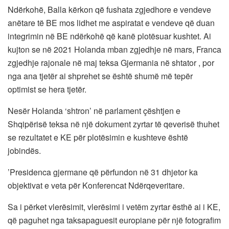
Ndërkohë, Balla kërkon që fushata zgjedhore e vendeve
anëtare të BE mos lidhet me aspiratat e vendeve që duan
integrimin në BE ndërkohë që kanë plotësuar kushtet. Ai
kujton se në 2021 Holanda mban zgjedhje në mars, Franca
zgjedhje rajonale në maj teksa Gjermania në shtator , por
nga ana tjetër ai shprehet se është shumë më tepër
optimist se hera tjetër.
Nesër Holanda ‘shtron’ në parlament çështjen e
Shqipërisë teksa në një dokument zyrtar të qeverisë thuhet
se rezultatet e KE për plotësimin e kushteve është
jobindës.
’Presidenca gjermane që përfundon në 31 dhjetor ka
objektivat e veta për Konferencat Ndërqeveritare.
Sa i përket vlerësimit, vlerësimi i vetëm zyrtar ësthë ai i KE,
që paguhet nga taksapaguesit europiane për një fotografim