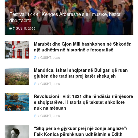
Festivali i 44-t i Këngës Arbëreshe sjell muzikë, histori
dhe traditë
7 GUSHT, 2026
Marubët dhe Gjon Mili bashkohen në Shkodër,
një udhëtim në historinë e fotografisë
7 GUSHT, 2026
Mandrica, fshati shqiptar në Bullgari që ruan
gjuhën dhe traditat prej katër shekujsh
7 GUSHT, 2026
Revolucioni i vitit 1821 dhe rëndësia rrënjësore
e shqiptarëve: Historia që tekstet shkollore
nuk na mësuan
7 GUSHT, 2026
“Shqipëria e gjykuar prej një zonje angleze”/
Faik Konica përshkruan udhëtimin e Edith