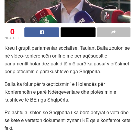
0
NDARJET
Kreu i grupit parlamentar socialise, Taulant Balla zbulon se
në video-konferencën online me përfaqësuesit e
parlamentit holandez pak ditë më parë ka pasur vlerësimet
për plotësimin e parakushteve nga Shqipëria.
Balla ka folur për ‘skepticizmin’ e Holandës për
Konferencën e parë Ndërqeveritare dhe plotësimin e
kushteve të BE nga Shqipëria.
Po ashtu ai shton se Shqipëria i ka bërë detyrat e veta dhe
se këtë e vërteton dokumenti zyrtar i KE që e konfirmoi këtë
fakt.