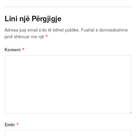
Lini një Përgjigje
Adresa juaj email s’do të bëhet publike.
Fushat e domosdoshme
janë shënuar me një
*
Koment
*
Emër
*