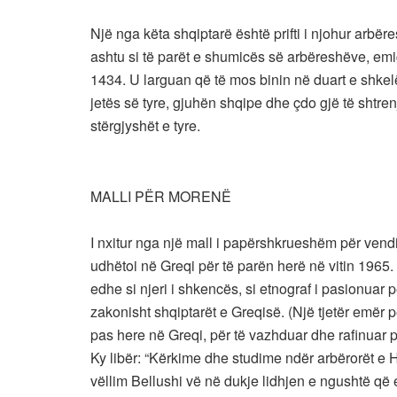
Një nga këta shqiptarë është prifti i njohur arbër
ashtu si të parët e shumicës së arbëreshëve, em
1434. U larguan që të mos binin në duart e shkel
jetës së tyre, gjuhën shqipe dhe çdo gjë të shtren
stërgjyshët e tyre.
MALLI PËR MORENË
I nxitur nga një mall i papërshkrueshëm për vend
udhëtoi në Greqi për të parën herë në vitin 1965. A
edhe si njeri i shkencës, si etnograf i pasionuar 
zakonisht shqiptarët e Greqisë. (Një tjetër emër pë
pas here në Greqi, për të vazhduar dhe rafinuar 
Ky libër: “Kërkime dhe studime ndër arbërorët e H
vëllim Bellushi vë në dukje lidhjen e ngushtë që