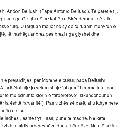
esh, Andon Bellushi (Papa Antonio Bellusci). Të parët e tij,
igruan nga Greqia që në kohën e Skënderbeut, në vitin
ësve turq. U larguan me lot në sy që të ruanin mënyrën e
jtë, të trashëguar brez pas brezi nga gjyshët dhe
in e prejardhjes, për Morenë e bukur, papa Bellushi
i udhëtoi atje jo vetëm si një “pilgrim” i përmalluar, por
për të mbledhur folklorin e “arbërorëve”, sikundër quhen
r ta është “arvanitë”). Pas vizitës së parë, ai u kthye herë
punën e nisur.
elladhës”, është fryti i asaj pune të madhe. Në këtë
 ekziston midis arbëreshëve dhe arbërorëve. Në një takim