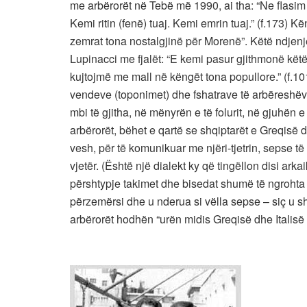
me arbërorët në Tebë më 1990, ai tha: “Ne flasim 
Kemi ritin (fenë) tuaj. Kemi emrin tuaj.” (f.173) K
zemrat tona nostalgjinë për Morenë”. Këtë ndjen
Lupinacci me fjalët: “E kemi pasur gjithmonë këtë
kujtojmë me mall në këngët tona popullore.” (f.1
vendeve (toponimet) dhe fshatrave të arbëreshëve
mbi të gjitha, në mënyrën e të folurit, në gjuhën 
arbërorët, bëhet e qartë se shqiptarët e Greqisë d
vesh, për të komunikuar me njëri-tjetrin, sepse të d
vjetër. (Është një dialekt ky që tingëllon disi ark
përshtypje takimet dhe bisedat shumë të ngrohta q
përzemërsi dhe u nderua si vëlla sepse – siç u shp
arbërorët hodhën “urën midis Greqisë dhe Italisë që