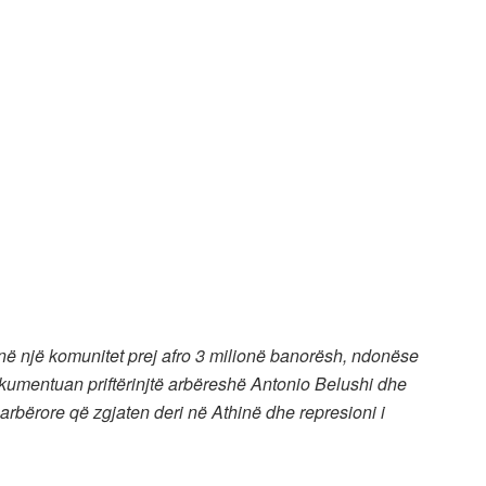
në një komunitet prej afro 3 milionë banorësh, ndonëse
dokumentuan priftërinjtë arbëreshë Antonio Belushi dhe
 arbërore që zgjaten deri në Athinë dhe represioni i