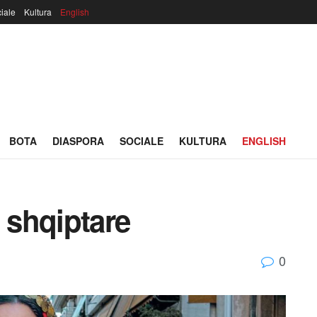
iale
Kultura
English
BOTA
DIASPORA
SOCIALE
KULTURA
ENGLISH
a shqiptare
0