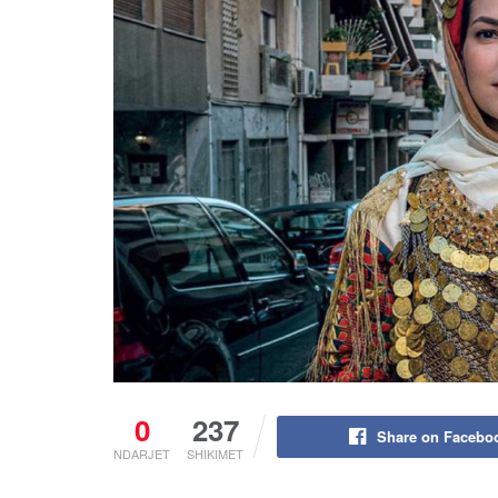
0
237
Share on Facebo
NDARJET
SHIKIMET