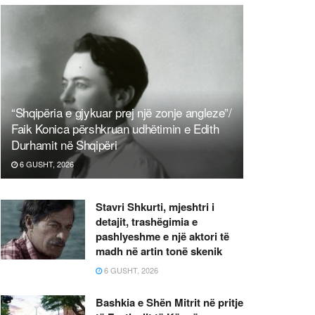
“Shqipëria e gjykuar prej një zonje angleze”/
Faik Konica përshkruan udhëtimin e Edith
Durhamit në Shqipëri
6 GUSHT, 2026
Stavri Shkurti, mjeshtri i
detajit, trashëgimia e
pashlyeshme e një aktori të
madh në artin tonë skenik
6 GUSHT, 2026
Bashkia e Shën Mitrit në pritje