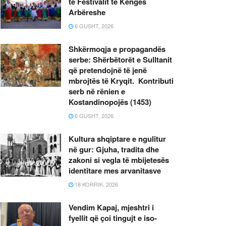
të Festivalit të Këngës
Arbëreshe
6 GUSHT, 2026
Shkërmoqja e propagandës
serbe: Shërbëtorët e Sulltanit
që pretendojnë të jenë
mbrojtës të Kryqit. Kontributi
serb në rënien e
Kostandinopojës (1453)
6 GUSHT, 2026
Kultura shqiptare e ngulitur
në gur: Gjuha, tradita dhe
zakoni si vegla të mbijetesës
identitare mes arvanitasve
18 KORRIK, 2026
Vendim Kapaj, mjeshtri i
fyellit që çoi tingujt e iso-