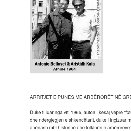
ARRITJET E PUNËS ME ARBËRORËT NË GR
Duke filluar nga viti 1965, autori i kësaj vepre “
dhe ndërgjegjen e shkencëtarit, duke i inçizuar me
dhënash mbi historinë dhe folklorin e arbërorëve: 