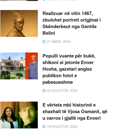
Realizuar në vitin 1467,
zbulohet portreti origjinal i
Skënderbeut nga Gentile
Belini
21 MARS, 2024
Populli vuante për bukë,
shikoni si jetonte Enver
Hoxha, gazetari anglez
publikon fotot e
pabesueshme
22 DHJETOR, 2020
E vërteta mbi historinë e
xhaxhait të Vjosa Osmanit, që
u varros i gjallë nga Enveri
18 DHJETOR, 2020