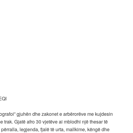
EQI
fotografoi” gjuhën dhe zakonet e arbërorëve me kujdesin
 trak. Gjatë afro 30 vjetëve ai mblodhi një thesar të
përralla, legjenda, fjalë të urta, mallkime, këngë dhe