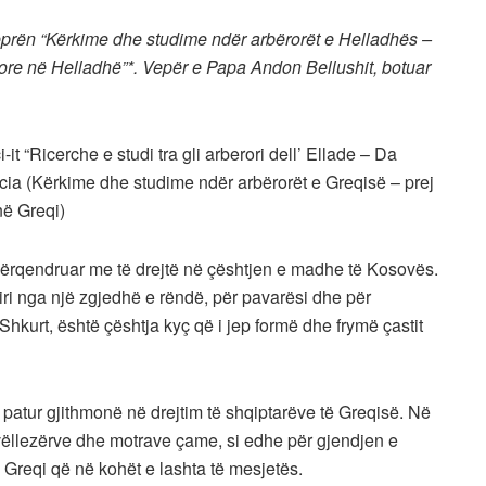
 veprën “Kërkime dhe studime ndër arbërorët e Helladhës –
rore në Helladhë”*. Vepër e Papa Andon Bellushit, botuar
-it “Ricerche e studi tra gli arberori dell’ Ellade – Da
recia (Kërkime dhe studime ndër arbërorët e Greqisë – prej
në Greqi)
përqendruar me të drejtë në çështjen e madhe të Kosovës.
iri nga një zgjedhë e rëndë, për pavarësi dhe për
 Shkurt, është çështja kyç që i jep formë dhe frymë çastit
 patur gjithmonë në drejtim të shqiptarëve të Greqisë. Në
e vëllezërve dhe motrave çame, si edhe për gjendjen e
 Greqi që në kohët e lashta të mesjetës.