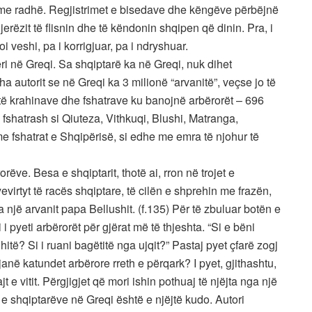
j me radhë. Regjistrimet e bisedave dhe këngëve përbëjnë
jerëzit të flisnin dhe të këndonin shqipen që dinin. Pra, i
oi veshi, pa i korrigjuar, pa i ndryshuar.
ri në Greqi. Sa shqiptarë ka në Greqi, nuk dihet
tha autorit se në Greqi ka 3 milionë “arvanitë”, veçse jo të
atë të krahinave dhe fshatrave ku banojnë arbërorët – 696
 fshatrash si Qiuteza, Vithkuqi, Blushi, Matranga,
e fshatrat e Shqipërisë, si edhe me emra të njohur të
rëve. Besa e shqiptarit, thotë ai, rron në trojet e
virtyt të racës shqiptare, të cilën e shprehin me frazën,
ha një arvanit papa Bellushit. (f.135) Për të zbuluar botën e
 pyeti arbërorët për gjërat më të thjeshta. “Si e bëni
hitë? Si i ruani bagëtitë nga ujqit?” Pastaj pyet çfarë zogj
janë katundet arbërore rreth e përqark? I pyet, gjithashtu,
t e vitit. Përgjigjet që mori ishin pothuaj të njëjta nga një
a e shqiptarëve në Greqi është e njëjtë kudo. Autori