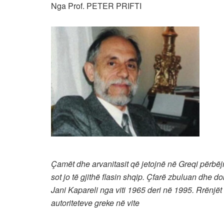
Nga Prof. PETER PRIFTI
Çamët dhe arvanitasit që jetojnë në Greqi përbëj
sot jo të gjithë flasin shqip. Çfarë zbuluan dhe 
Jani Kapareli nga viti 1965 deri në 1995. Rrënjët
autoriteteve greke në vite