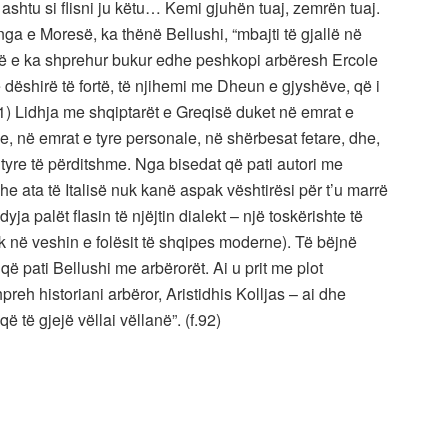
ashtu si flisni ju këtu… Kemi gjuhën tuaj, zemrën tuaj.
ënga e Moresë, ka thënë Bellushi, “mbajti të gjallë në
jë e ka shprehur bukur edhe peshkopi arbëresh Ercole
 dëshirë të fortë, të njihemi me Dheun e gjyshëve, që i
01) Lidhja me shqiptarët e Greqisë duket në emrat e
, në emrat e tyre personale, në shërbesat fetare, dhe,
e tyre të përditshme. Nga bisedat që pati autori me
he ata të Italisë nuk kanë aspak vështirësi për t’u marrë
yja palët flasin të njëjtin dialekt – një toskërishte të
aik në veshin e folësit të shqipes moderne). Të bëjnë
ë pati Bellushi me arbërorët. Ai u prit me plot
reh historiani arbëror, Aristidhis Kolljas – ai dhe
 të gjejë vëllai vëllanë”. (f.92)