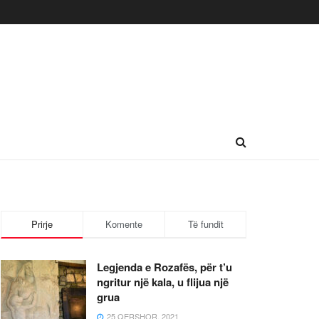
Prirje
Komente
Të fundit
Legjenda e Rozafës, për t’u
ngritur një kala, u flijua një
grua
25 QERSHOR, 2021