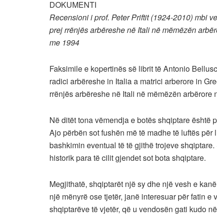
DOKUMENTI
Recensioni i prof. Peter Priftit (1924-2010) mbi
prej rrënjës arbëreshe në Itali në mëmëzën arbë
me 1994
Faksimile e kopertinës së librit të Antonio Bellusci
radici arbëreshe in Italia a matrici arberore in G
rrënjës arbëreshe në Itali në mëmëzën arbërore 
Në ditët tona vëmendja e botës shqiptare është 
Ajo përbën sot fushën më të madhe të luftës për l
bashkimin eventual të të gjithë trojeve shqiptare.
historik para të cilit gjendet sot bota shqiptare.
Megjithatë, shqiptarët një sy dhe një vesh e kanë
një mënyrë ose tjetër, janë interesuar për fatin 
shqiptarëve të vjetër, që u vendosën gati kudo në