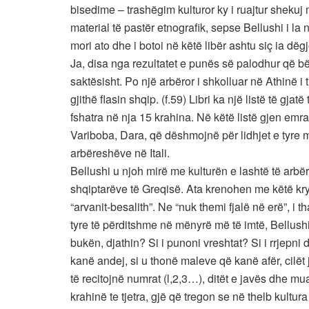
bisedime – trashëgim kulturor ky i ruajtur sheku
material të pastër etnografik, sepse Bellushi i la n
mori ato dhe i botoi në këtë libër ashtu siç ia dëgj
Ja, disa nga rezultatet e punës së palodhur që bë
saktësisht. Po një arbëror i shkolluar në Athinë i 
gjithë flasin shqip. (f.59) Libri ka një listë të gj
fshatra në nja 15 krahina. Në këtë listë gjen emra
Variboba, Dara, që dëshmojnë për lidhjet e tyre m
arbëreshëve në Itali.
Bellushi u njoh mirë me kulturën e lashtë të arbëro
shqiptarëve të Greqisë. Ata krenohen me këtë krye
“arvanit-besalith”. Ne “nuk themi fjalë në erë”, i t
tyre të përditshme në mënyrë më të imtë, Bellushi i
bukën, djathin? Si i punoni vreshtat? Si i rrjepni d
kanë andej, si u thonë maleve që kanë afër, cilët 
të recitojnë numrat (l,2,3…), ditët e javës dhe muaj
krahinë te tjetra, gjë që tregon se në thelb kultur