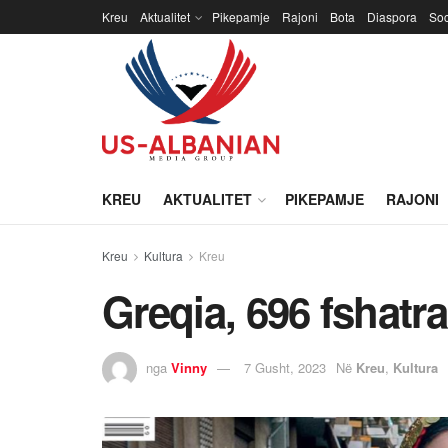
Kreu
Aktualitet
Pikepamje
Rajoni
Bota
Diaspora
Soc
KREU
AKTUALITET
PIKEPAMJE
RAJONI
Kreu
Kultura
Kreu
Greqia, 696 fshatr
nga
Vinny
7 Gusht, 2023
Në
Kreu
,
Kultura