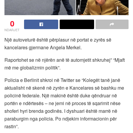
0
NDARJET
Një autoveturë është përplasur në portat e zyrës së
kancelares gjermane Angela Merkel.
Raportohet se në njërën anë të automjetit shkruhej” “Mjaft
më me globalizmin politik”.
Policia e Berlinit shkroi në Twitter se “Kolegët tanë janë
aktualisht në skenë në zyrën e Kancelares së bashku me
policinë federale. Një makinë është duke qëndruar në
portën e ndërtesës – ne jemi në proces të sqarimit nëse
shoferi hyri brenda godinës. I dyshuari është marrë në
paraburgim nga policia. Po ndjekim informacionin për
rastin”.