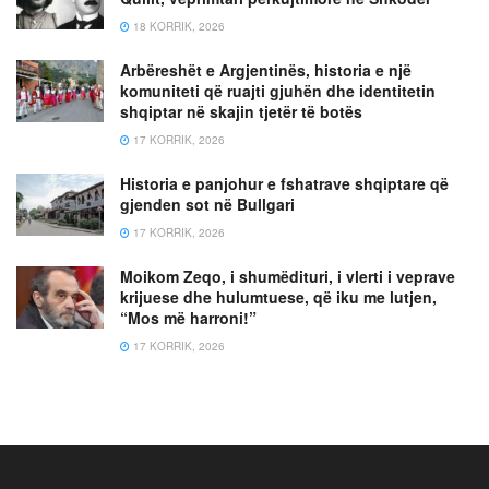
18 KORRIK, 2026
Arbëreshët e Argjentinës, historia e një
komuniteti që ruajti gjuhën dhe identitetin
shqiptar në skajin tjetër të botës
17 KORRIK, 2026
Historia e panjohur e fshatrave shqiptare që
gjenden sot në Bullgari
17 KORRIK, 2026
Moikom Zeqo, i shumëdituri, i vlerti i veprave
krijuese dhe hulumtuese, që iku me lutjen,
“Mos më harroni!”
17 KORRIK, 2026