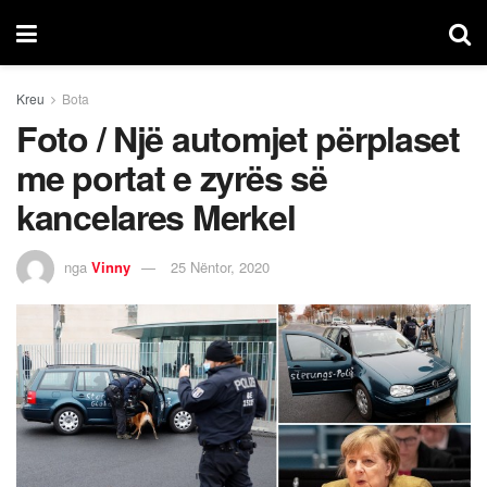
Kreu
Bota
Foto / Një automjet përplaset
me portat e zyrës së
kancelares Merkel
nga
Vinny
25 Nëntor, 2020