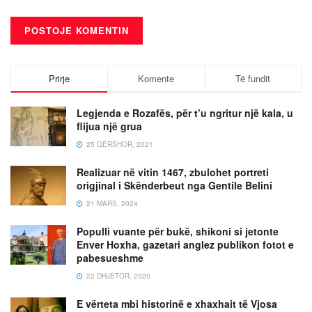
Prirje
Komente
Të fundit
Legjenda e Rozafës, për t’u ngritur një kala, u
flijua një grua
25 QERSHOR, 2021
Realizuar në vitin 1467, zbulohet portreti
origjinal i Skënderbeut nga Gentile Belini
21 MARS, 2024
Populli vuante për bukë, shikoni si jetonte
Enver Hoxha, gazetari anglez publikon fotot e
pabesueshme
22 DHJETOR, 2020
E vërteta mbi historinë e xhaxhait të Vjosa