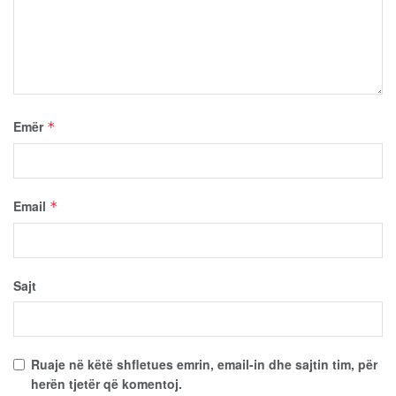
Emër
*
Email
*
Sajt
Ruaje në këtë shfletues emrin, email-in dhe sajtin tim, për
herën tjetër që komentoj.