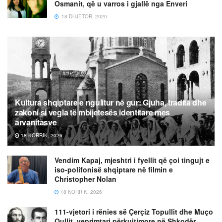
Osmanit, që u varros i gjallë nga Enveri
18 DHJETOR, 2020
Kultura shqiptare e ngulitur në gur: Gjuha, tradita dhe
zakoni si vegla të mbijetesës identitare mes
arvanitasve
18 KORRIK, 2026
Vendim Kapaj, mjeshtri i fyellit që çoi tingujt e
iso-polifonisë shqiptare në filmin e
Christopher Nolan
18 KORRIK, 2026
111-vjetori i rënies së Çerçiz Topullit dhe Muço
Qullit, veprimtari përkujtimore në Shkodër