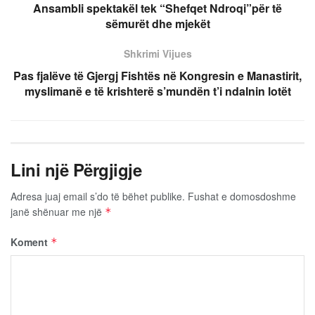
Ansambli spektakël tek “Shefqet Ndroqi”për të
sëmurët dhe mjekët
Shkrimi Vijues
Pas fjalëve të Gjergj Fishtës në Kongresin e Manastirit,
myslimanë e të krishterë s’mundën t’i ndalnin lotët
Lini një Përgjigje
Adresa juaj email s’do të bëhet publike.
Fushat e domosdoshme
janë shënuar me një
*
Koment
*