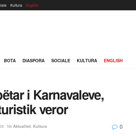
iale
Kultura
English
BOTA
DIASPORA
SOCIALE
KULTURA
ENGLISH
ëtar i Karnavaleve,
uristik veror
0
026
Në
Aktualitet
,
Kultura