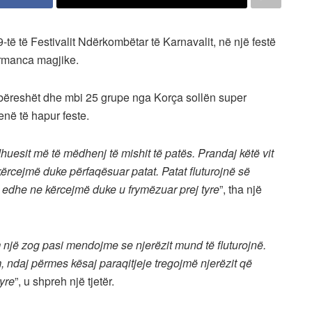
9-të të Festivalit Ndërkombëtar të Karnavalit, në një festë
ormanca magjike.
bëreshët dhe mbi 25 grupe nga Korça sollën super
enë të hapur feste.
uesit më të mëdhenj të mishit të patës. Prandaj këtë vit
cejmë duke përfaqësuar patat. Patat fluturojnë së
edhe ne kërcejmë duke u frymëzuar prej tyre
”, tha një
një zog pasi mendojme se njerëzit mund të fluturojnë.
, ndaj përmes kësaj paraqitjeje tregojmë njerëzit që
yre
”, u shpreh një tjetër.