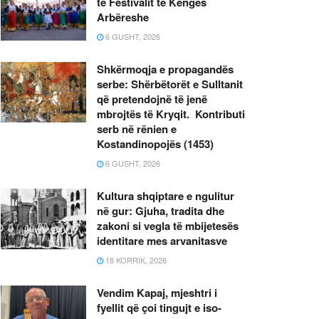
të Festivalit të Këngës
Arbëreshe
6 GUSHT, 2026
Shkërmoqja e propagandës
serbe: Shërbëtorët e Sulltanit
që pretendojnë të jenë
mbrojtës të Kryqit. Kontributi
serb në rënien e
Kostandinopojës (1453)
6 GUSHT, 2026
Kultura shqiptare e ngulitur
në gur: Gjuha, tradita dhe
zakoni si vegla të mbijetesës
identitare mes arvanitasve
18 KORRIK, 2026
Vendim Kapaj, mjeshtri i
fyellit që çoi tingujt e iso-