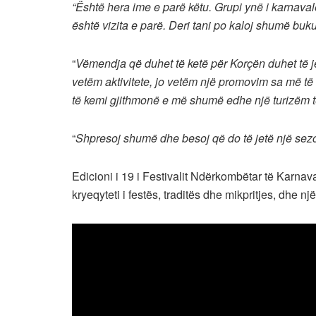
“Është hera ime e parë këtu. Grupi ynë i karnaval
është vizita e parë. Deri tani po kaloj shumë buk
“
Vëmendja që duhet të ketë për Korçën duhet të
vetëm aktivitete, jo vetëm një promovim sa më të
të kemi gjithmonë e më shumë edhe një turizëm t
“
Shpresoj shumë dhe besoj që do të jetë një sezon
Edicioni i 19 i Festivalit Ndërkombëtar të Karnav
kryeqyteti i festës, traditës dhe mikpritjes, dhe n