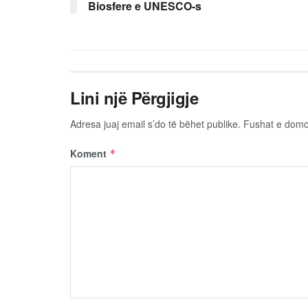
Biosfere e UNESCO-s
Lini një Përgjigje
Adresa juaj email s’do të bëhet publike.
Fushat e dom
Koment
*