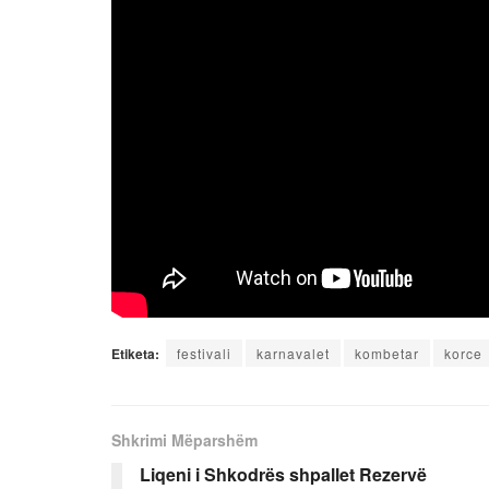
Etiketa:
festivali
karnavalet
kombetar
korce
Shkrimi Mëparshëm
Liqeni i Shkodrës shpallet Rezervë