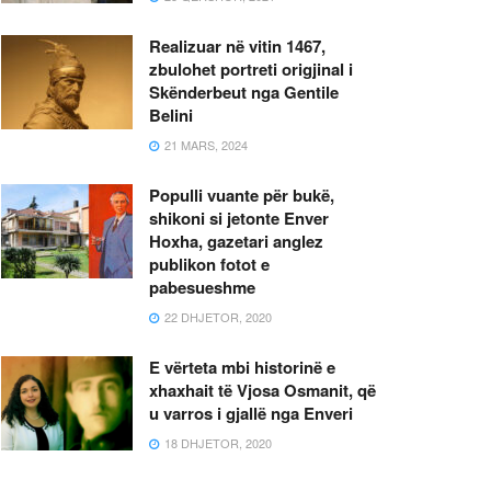
Realizuar në vitin 1467,
zbulohet portreti origjinal i
Skënderbeut nga Gentile
Belini
21 MARS, 2024
Populli vuante për bukë,
shikoni si jetonte Enver
Hoxha, gazetari anglez
publikon fotot e
pabesueshme
22 DHJETOR, 2020
E vërteta mbi historinë e
xhaxhait të Vjosa Osmanit, që
u varros i gjallë nga Enveri
18 DHJETOR, 2020