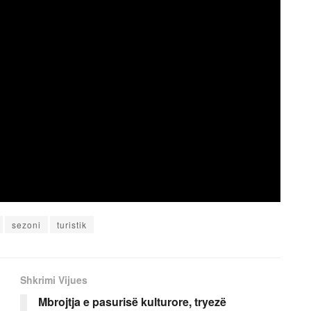
sezoni
turistik
Shkrimi Vijues
Mbrojtja e pasurisë kulturore, tryezë