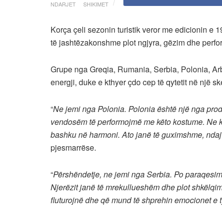
NDARJET
SHIKIMET
Korça çeli sezonin turistik veror me edicionin e 1
të jashtëzakonshme plot ngjyra, gëzim dhe perf
Grupe nga Greqia, Rumania, Serbia, Polonia, Ar
energji, duke e kthyer çdo cep të qytetit në një sk
“
Ne jemi nga Polonia. Polonia është një nga prodh
vendosëm të performojmë me këto kostume. Ne kër
bashku në harmoni. Ato janë të guximshme, ndaj 
pjesmarrëse.
“
Përshëndetje, ne jemi nga Serbia. Po paraqesim 
Njerëzit janë të mrekullueshëm dhe plot shkëlqim
fluturojnë dhe që mund të shprehin emocionet e t