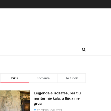
Prirje
Komente
Të fundit
Legjenda e Rozafës, për t’u
ngritur një kala, u flijua një
grua
25 QERSHOR, 2021