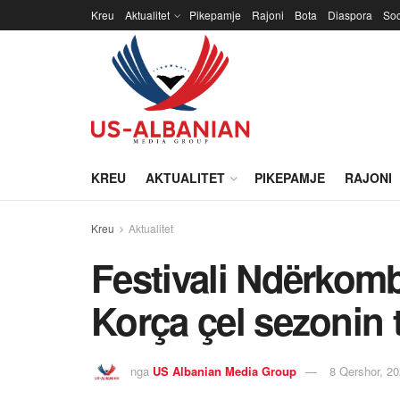
Kreu
Aktualitet
Pikepamje
Rajoni
Bota
Diaspora
Soc
KREU
AKTUALITET
PIKEPAMJE
RAJONI
Kreu
Aktualitet
Festivali Ndërkomb
Korça çel sezonin t
nga
US Albanian Media Group
8 Qershor, 2