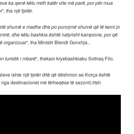
eve ka qenë këtu rreth katër vite më parë, por për mua
ur
”, tha një tjetër.
 jetë shumë e madhe dhe po punojmë shumë që të kemi jo
 mirë, dhe këtu bashkia është natyrisht kampione, por që
ë organizuar
”, tha Ministri Blendi Gonxhja..
 turistik i mbarë
”, theksoi kryebashkiaku Sotiraq Filo.
aleve ishte një tjetër ditë që dëshmon se Korça është
jë nga destinacionet më tërheqëse të sezonit./rtsh