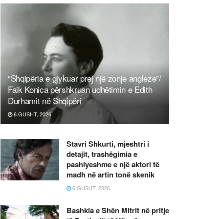
“Shqipëria e gjykuar prej një zonje angleze”/
Faik Konica përshkruan udhëtimin e Edith
Durhamit në Shqipëri
6 GUSHT, 2026
Stavri Shkurti, mjeshtri i
detajit, trashëgimia e
pashlyeshme e një aktori të
madh në artin tonë skenik
6 GUSHT, 2026
Bashkia e Shën Mitrit në pritje