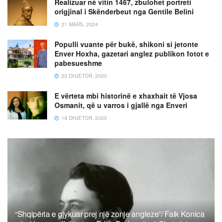
Realizuar në vitin 1467, zbulohet portreti
origjinal i Skënderbeut nga Gentile Belini
21 MARS, 2024
Populli vuante për bukë, shikoni si jetonte
Enver Hoxha, gazetari anglez publikon fotot e
pabesueshme
22 DHJETOR, 2020
E vërteta mbi historinë e xhaxhait të Vjosa
Osmanit, që u varros i gjallë nga Enveri
18 DHJETOR, 2020
“Shqipëria e gjykuar prej një zonje angleze”/ Faik Konica