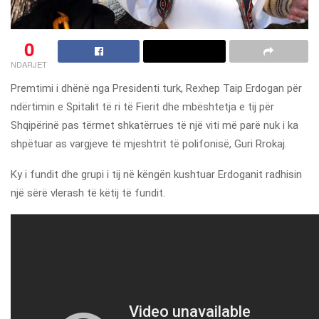
0
NDARJET
Premtimi i dhënë nga Presidenti turk, Rexhep Taip Erdogan për
ndërtimin e Spitalit të ri të Fierit dhe mbështetja e tij për
Shqipërinë pas tërmet shkatërrues të një viti më parë nuk i ka
shpëtuar as vargjeve të mjeshtrit të polifonisë, Guri Rrokaj.
Ky i fundit dhe grupi i tij në këngën kushtuar Erdoganit radhisin
një sërë vlerash të këtij të fundit.