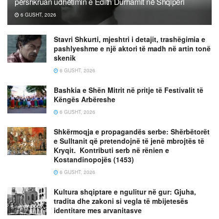
përshkruan udhëtimin e Edith Durhamit në Shqipëri
6 GUSHT, 2026
Stavri Shkurti, mjeshtri i detajit, trashëgimia e
pashlyeshme e një aktori të madh në artin tonë
skenik
6 GUSHT, 2026
Bashkia e Shën Mitrit në pritje të Festivalit të
Këngës Arbëreshe
6 GUSHT, 2026
Shkërmoqja e propagandës serbe: Shërbëtorët
e Sulltanit që pretendojnë të jenë mbrojtës të
Kryqit. Kontributi serb në rënien e
Kostandinopojës (1453)
6 GUSHT, 2026
Kultura shqiptare e ngulitur në gur: Gjuha,
tradita dhe zakoni si vegla të mbijetesës
identitare mes arvanitasve