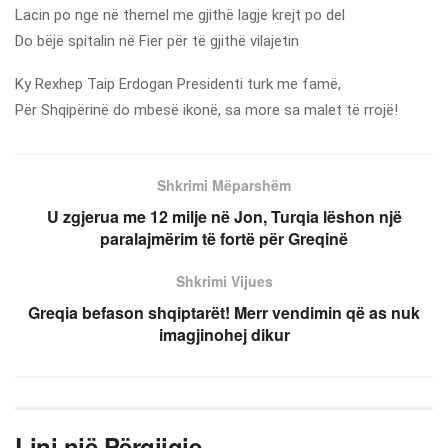
Lacin po nge në themel me gjithë lagje krejt po del
Do bëjë spitalin në Fier për të gjithë vilajetin
Ky Rexhep Taip Erdogan Presidenti turk me famë,
Për Shqipërinë do mbesë ikonë, sa more sa malet të rrojë!
Shkrimi Mëparshëm
U zgjerua me 12 milje në Jon, Turqia lëshon një
paralajmërim të fortë për Greqinë
Shkrimi Vijues
Greqia befason shqiptarët! Merr vendimin që as nuk
imagjinohej dikur
Lini një Përgjigje