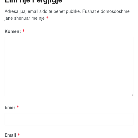
Adresa juaj email s’do të bëhet publike.
Fushat e domosdoshme
janë shënuar me një
*
Koment
*
Emër
*
Email
*