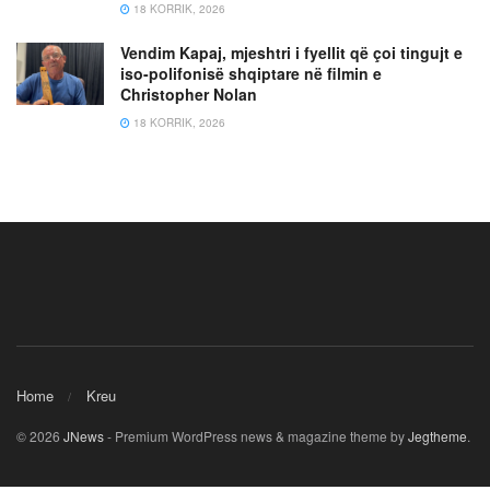
18 KORRIK, 2026
Vendim Kapaj, mjeshtri i fyellit që çoi tingujt e
iso-polifonisë shqiptare në filmin e
Christopher Nolan
18 KORRIK, 2026
Home
Kreu
© 2026
JNews
- Premium WordPress news & magazine theme by
Jegtheme
.