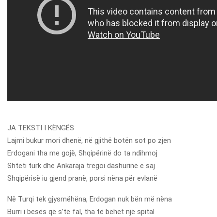
JA TEKSTI I KËNGËS
Lajmi bukur mori dhenë, në gjithë botën sot po zjen
Erdogani tha me gojë, Shqipërinë do ta ndihmoj
Shteti turk dhe Ankaraja tregoi dashurinë e saj
Shqipërisë iu gjend pranë, porsi nëna për evlanë
Në Turqi tek gjysmëhëna, Erdogan nuk bën më nëna
Burri i besës që s’të fal, tha të bëhet një spital