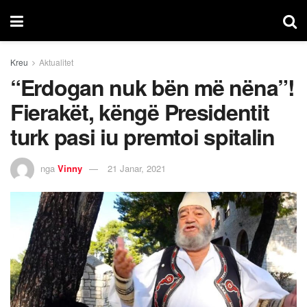
Kreu
Aktualitet
“Erdogan nuk bën më nëna”!
Fierakët, këngë Presidentit
turk pasi iu premtoi spitalin
nga
Vinny
21 Janar, 2021