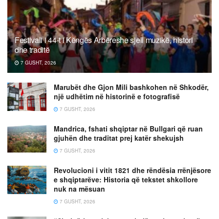
Festivali i 44-t i Këngës Arbëreshe sjell muzikë, histori
dhe traditë
7 GUSHT, 2026
Marubët dhe Gjon Mili bashkohen në Shkodër,
një udhëtim në historinë e fotografisë
7 GUSHT, 2026
Mandrica, fshati shqiptar në Bullgari që ruan
gjuhën dhe traditat prej katër shekujsh
7 GUSHT, 2026
Revolucioni i vitit 1821 dhe rëndësia rrënjësore
e shqiptarëve: Historia që tekstet shkollore
nuk na mësuan
7 GUSHT, 2026