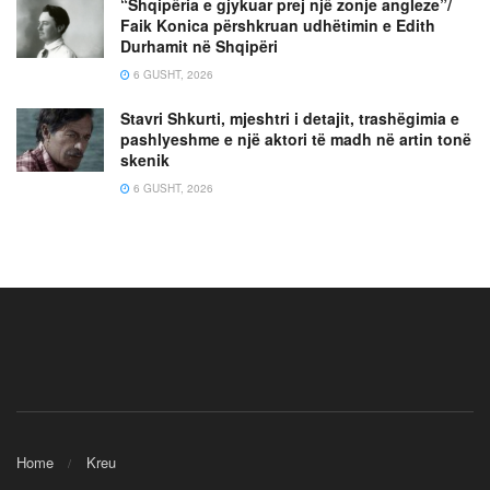
“Shqipëria e gjykuar prej një zonje angleze”/
Faik Konica përshkruan udhëtimin e Edith
Durhamit në Shqipëri
6 GUSHT, 2026
Stavri Shkurti, mjeshtri i detajit, trashëgimia e
pashlyeshme e një aktori të madh në artin tonë
skenik
6 GUSHT, 2026
Home
Kreu