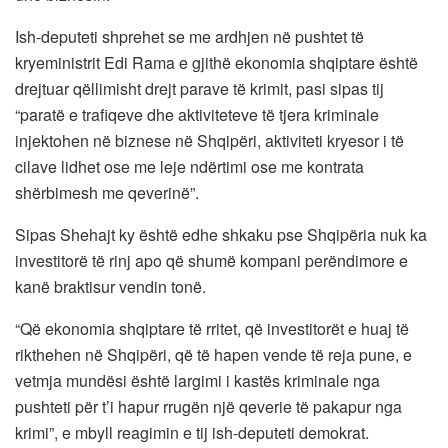
Ish-deputeti shprehet se me ardhjen në pushtet të
kryeministrit Edi Rama e gjithë ekonomia shqiptare është
drejtuar qëllimisht drejt parave të krimit, pasi sipas tij
“paratë e trafiqeve dhe aktiviteteve të tjera kriminale
injektohen në biznese në Shqipëri, aktiviteti kryesor i të
cilave lidhet ose me leje ndërtimi ose me kontrata
shërbimesh me qeverinë”.
Sipas Shehajt ky është edhe shkaku pse Shqipëria nuk ka
investitorë të rinj apo që shumë kompani perëndimore e
kanë braktisur vendin tonë.
“Që ekonomia shqiptare të rritet, që investitorët e huaj të
rikthehen në Shqipëri, që të hapen vende të reja pune, e
vetmja mundësi është largimi i kastës kriminale nga
pushteti për t’i hapur rrugën një qeverie të pakapur nga
krimi”, e mbyll reagimin e tij ish-deputeti demokrat.