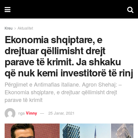
Kreu
Aktualitet
Ekonomia shqiptare, e
drejtuar qëllimisht drejt
parave të krimit. Ja shkaku
që nuk kemi investitorë të rinj
Përgjimet e Antimafias italiane. Agron Shehaj: –
Ekonomia shqiptare, e drejtuar qëllimisht drejt
parave të krimit
nga
Vinny
25 Janar, 2021