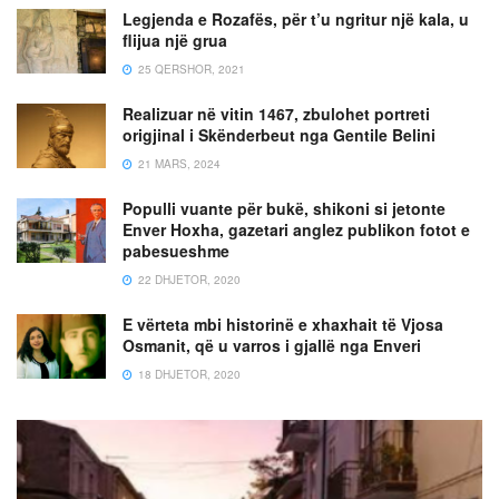
Legjenda e Rozafës, për t’u ngritur një kala, u
flijua një grua
25 QERSHOR, 2021
Realizuar në vitin 1467, zbulohet portreti
origjinal i Skënderbeut nga Gentile Belini
21 MARS, 2024
Populli vuante për bukë, shikoni si jetonte
Enver Hoxha, gazetari anglez publikon fotot e
pabesueshme
22 DHJETOR, 2020
E vërteta mbi historinë e xhaxhait të Vjosa
Osmanit, që u varros i gjallë nga Enveri
18 DHJETOR, 2020