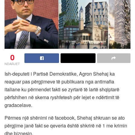
0
NDARJET
Ish-deputeti i Partisë Demokratike, Agron Shehaj ka
reaguar pas përgjimeve të publikuara nga antimafia
italiane ku përmendet fakti se zyrtarë të lartë shqiptarë
përfshihen në skema ryshfetesh për lejet e ndërtimit të
gradacelave.
Përmes një shënimi në facebook, Shehaj shkruan se ato
përgjime janë fakt se qeveria është shkrirë në 1 me krimin
dhe biznesin.