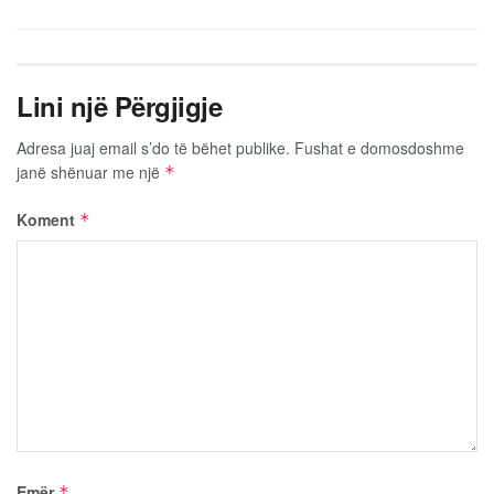
Lini një Përgjigje
Adresa juaj email s’do të bëhet publike.
Fushat e domosdoshme
janë shënuar me një
*
Koment
*
Emër
*