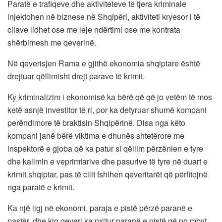
Paratë e trafiqeve dhe aktiviteteve të tjera kriminale
injektohen në biznese në Shqipëri, aktiviteti kryesor i të
cilave lidhet ose me leje ndërtimi ose me kontrata
shërbimesh me qeverinë.
Në qeverisjen Rama e gjithë ekonomia shqiptare është
drejtuar qëllimisht drejt parave të krimit.
Ky kriminalizim i ekonomisë ka bërë që që jo vetëm të mos
ketë asnjë investitor të ri, por ka detyruar shumë kompani
perëndimore të braktisin Shqipërinë. Disa nga këto
kompani janë bërë viktima e dhunës shtetërore me
inspektorë e gjoba që ka patur si qëllim përzënien e tyre
dhe kalimin e veprimtarive dhe pasurive të tyre në duart e
krimit shqiptar, pas të cilit fshihen qeveritarët që përfitojnë
nga paratë e krimit.
Ka një ligj në ekonomi, paraja e pistë përzë paranë e
pastër, dhe kjo qeveri ka nxitur paranë e pistë që po mbyt