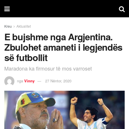
Kreu
Aktualitet
E bujshme nga Argjentina.
Zbulohet amaneti i legjendës
së futbollit
Maradona ka firmosur të mos varroset
nga
Vinny
27 Nëntor, 2020