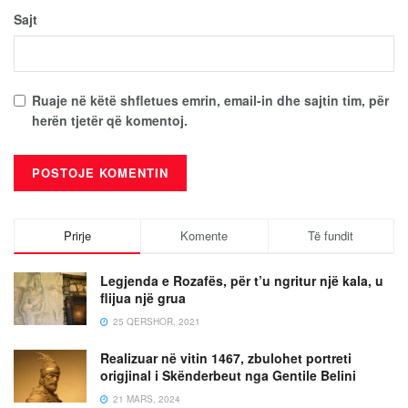
Sajt
Ruaje në këtë shfletues emrin, email-in dhe sajtin tim, për
herën tjetër që komentoj.
Prirje
Komente
Të fundit
Legjenda e Rozafës, për t’u ngritur një kala, u
flijua një grua
25 QERSHOR, 2021
Realizuar në vitin 1467, zbulohet portreti
origjinal i Skënderbeut nga Gentile Belini
21 MARS, 2024