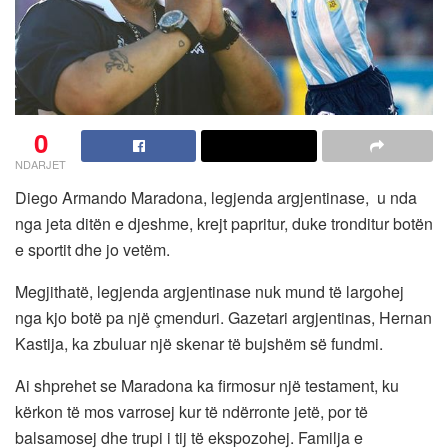
0
NDARJET
Diego Armando Maradona, legjenda argjentinase, u nda
nga jeta ditën e djeshme, krejt papritur, duke tronditur botën
e sportit dhe jo vetëm.
Megjithatë, legjenda argjentinase nuk mund të largohej
nga kjo botë pa një çmenduri. Gazetari argjentinas, Hernan
Kastija, ka zbuluar një skenar të bujshëm së fundmi.
Ai shprehet se Maradona ka firmosur një testament, ku
kërkon të mos varrosej kur të ndërronte jetë, por të
balsamosej dhe trupi i tij të ekspozohej. Familja e