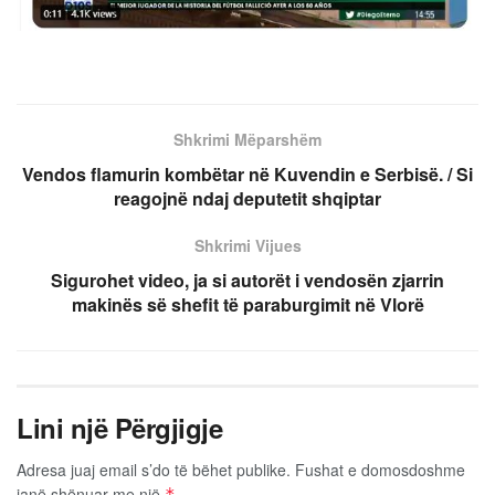
Shkrimi Mëparshëm
Vendos flamurin kombëtar në Kuvendin e Serbisë. / Si
reagojnë ndaj deputetit shqiptar
Shkrimi Vijues
Sigurohet video, ja si autorët i vendosën zjarrin
makinës së shefit të paraburgimit në Vlorë
Lini një Përgjigje
Adresa juaj email s’do të bëhet publike.
Fushat e domosdoshme
janë shënuar me një
*