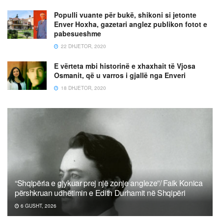
Populli vuante për bukë, shikoni si jetonte
Enver Hoxha, gazetari anglez publikon fotot e
pabesueshme
22 DHJETOR, 2020
E vërteta mbi historinë e xhaxhait të Vjosa
Osmanit, që u varros i gjallë nga Enveri
18 DHJETOR, 2020
“Shqipëria e gjykuar prej një zonje angleze”/ Faik Konica
përshkruan udhëtimin e Edith Durhamit në Shqipëri
6 GUSHT, 2026