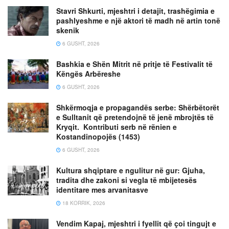
Stavri Shkurti, mjeshtri i detajit, trashëgimia e
pashlyeshme e një aktori të madh në artin tonë
skenik
6 GUSHT, 2026
Bashkia e Shën Mitrit në pritje të Festivalit të
Këngës Arbëreshe
6 GUSHT, 2026
Shkërmoqja e propagandës serbe: Shërbëtorët
e Sulltanit që pretendojnë të jenë mbrojtës të
Kryqit. Kontributi serb në rënien e
Kostandinopojës (1453)
6 GUSHT, 2026
Kultura shqiptare e ngulitur në gur: Gjuha,
tradita dhe zakoni si vegla të mbijetesës
identitare mes arvanitasve
18 KORRIK, 2026
Vendim Kapaj, mjeshtri i fyellit që çoi tingujt e