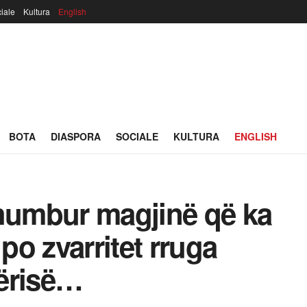
iale
Kultura
English
BOTA
DIASPORA
SOCIALE
KULTURA
ENGLISH
 humbur magjinë që ka
 po zvarritet rruga
ërisë…