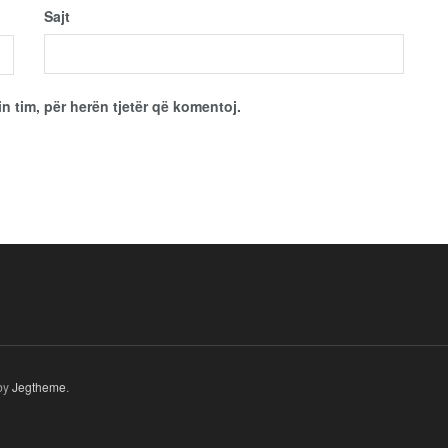
Sajt
in tim, për herën tjetër që komentoj.
by
Jegtheme
.