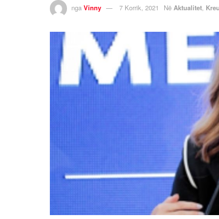
nga
Vinny
7 Korrik, 2021
Në
Aktualitet
,
Kre