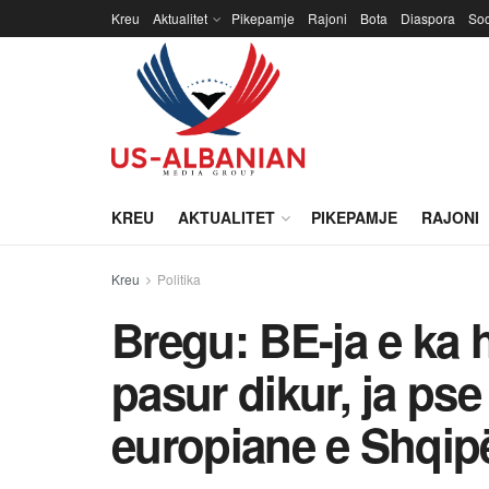
Kreu
Aktualitet
Pikepamje
Rajoni
Bota
Diaspora
Soc
KREU
AKTUALITET
PIKEPAMJE
RAJONI
Kreu
Politika
Bregu: BE-ja e ka
pasur dikur, ja pse
europiane e Shqip