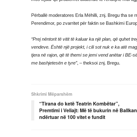
Përballë moderatores Erla Mëhilli, znj. Bregu tha se r
Perendimor, po zvarritet për faktin se Bashkimi Eur
“Prej nëntorit të vitit të kaluar ka një plan, që quhet 
vendeve. Është një projekt, i cili sot nuk e ka atë m
tjera në rajon, që të themi se jemi vend anëtar i BE-s
me bashjetesën e tyre”
, – theksoi znj. Bregu.
Shkrimi Mëparshëm
“Tirana do ketë Teatrin Kombëtar”,
Premtimi i Veliajt: Më të bukurin në Ballkan
ndërtuar në 100 vitet e fundit