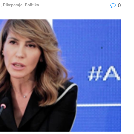
0
u
,
Pikepamje
,
Politika