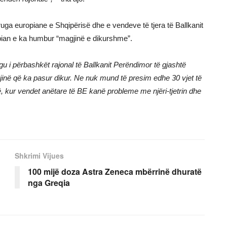
ruga europiane e Shqipërisë dhe e vendeve të tjera të Ballkanit
opian e ka humbur “magjinë e dikurshme”.
tregu i përbashkët rajonal të Ballkanit Perëndimor të gjashtë
agjinë që ka pasur dikur. Ne nuk mund të presim edhe 30 vjet të
ë, kur vendet anëtare të BE kanë probleme me njëri-tjetrin dhe
Shkrimi Vijues
100 mijë doza Astra Zeneca mbërrinë dhuratë
nga Greqia