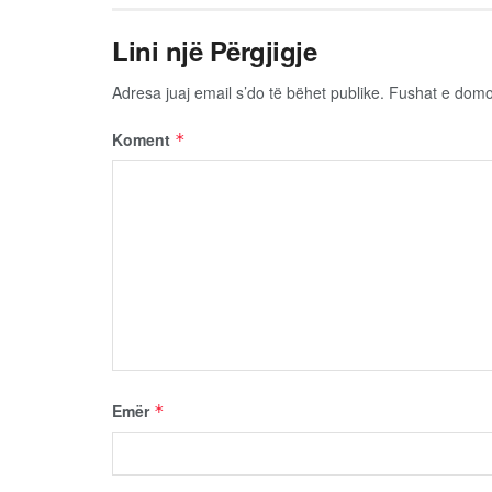
Lini një Përgjigje
Adresa juaj email s’do të bëhet publike.
Fushat e dom
Koment
*
Emër
*