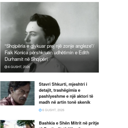
“Shqipëria e gjykuar prej një zonje angleze”/
Faik Konica përshkruan udhëtimin e Edith
Durhamit në Shqipëri
6 GUSHT, 2026
Stavri Shkurti, mjeshtri i
detajit, trashëgimia e
pashlyeshme e një aktori të
madh në artin tonë skenik
6 GUSHT, 2026
Bashkia e Shën Mitrit në pritje