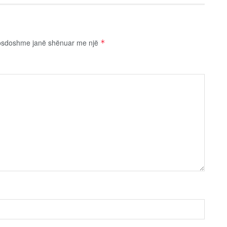
osdoshme janë shënuar me një
*