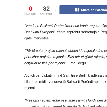
0
82
Share on Facebo
NDARJET
SHIKIMET
“Vendet e Ballkanit Perëndimor nuk kanë treguar efika
Bashkimi Evropian”,
është shprehur sekretarja e Përg
gjatë intervistës.
“Për të patur projekt rajonal, duhen ide rajonale dh
përthithur projekte rajonale. Flas për të gjithë rajon
detyruar të flas për rajonin”,
– tha Bregu.
Ajo foli për diskutimin në Samitin e Berlinit, ndërsa 
bilaterale midis vendeve të Ballkanit Perëndimor, nuk
rajonal.
“Mesazhi i sotëm edhe pse ishte samiti i fundit nën dre
mos lejuar që problemet bilaterale të rëndojnë mbi ag