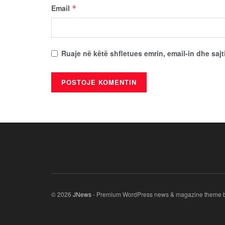
Email
*
Ruaje në këtë shfletues emrin, email-in dhe sajt
© 2026
JNews
- Premium WordPress news & magazine theme 