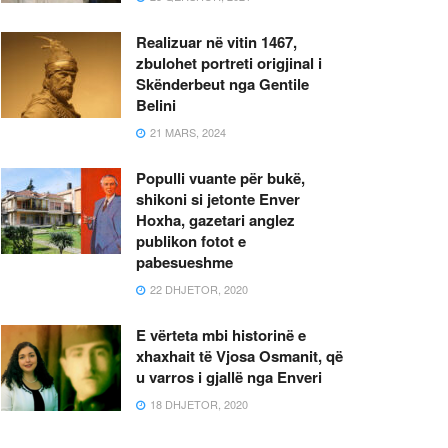
Realizuar në vitin 1467,
zbulohet portreti origjinal i
Skënderbeut nga Gentile
Belini
21 MARS, 2024
Populli vuante për bukë,
shikoni si jetonte Enver
Hoxha, gazetari anglez
publikon fotot e
pabesueshme
22 DHJETOR, 2020
E vërteta mbi historinë e
xhaxhait të Vjosa Osmanit, që
u varros i gjallë nga Enveri
18 DHJETOR, 2020