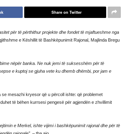
ok
Share on Twitter
sitet për të përthithur projekte dhe fondet të mjaftueshme nga
jithshme e Këshillit të Bashkëpunimit Rajonal, Majlinda Bregu
e lobime nëpër banka. Ne nuk jemi të suksesshëm për të
in, sepse e kuptoj se gjuha vete ku dhemb dhëmbi, por jam e
tha se mesazhi kryesor që u përcoll ishte: që problemet
 duhet të bëhen kurrsesi pengesë për agjendën e zhvillimit
jtimin e Merkel, ishte vijimi i bashkëpunimit rajonal dhe për të
jendën rajonale”,
– tha ajo.