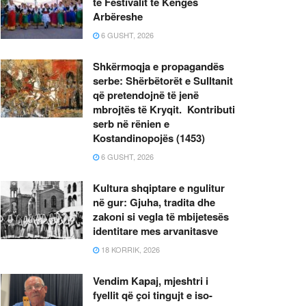
të Festivalit të Këngës
Arbëreshe
6 GUSHT, 2026
Shkërmoqja e propagandës
serbe: Shërbëtorët e Sulltanit
që pretendojnë të jenë
mbrojtës të Kryqit. Kontributi
serb në rënien e
Kostandinopojës (1453)
6 GUSHT, 2026
Kultura shqiptare e ngulitur
në gur: Gjuha, tradita dhe
zakoni si vegla të mbijetesës
identitare mes arvanitasve
18 KORRIK, 2026
Vendim Kapaj, mjeshtri i
fyellit që çoi tingujt e iso-