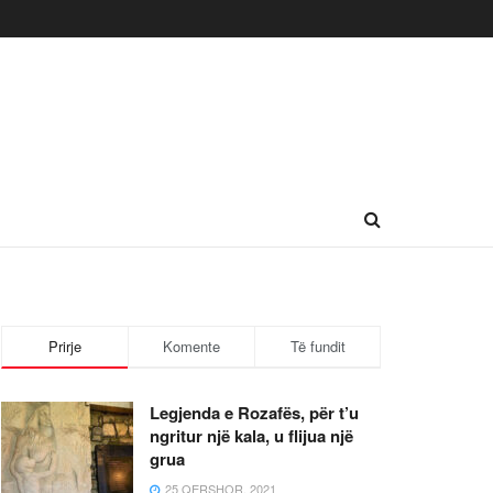
Prirje
Komente
Të fundit
Legjenda e Rozafës, për t’u
ngritur një kala, u flijua një
grua
25 QERSHOR, 2021