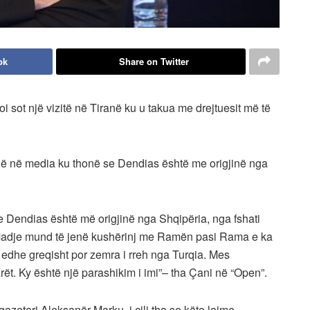
ok
Share on Twitter
oi sot një vizitë në Tiranë ku u takua me drejtuesit më të
jnë në media ku thonë se Dendias është me origjinë nga
e Dendias është më origjinë nga Shqipëria, nga fshati
 Madje mund të jenë kushërinj me Ramën pasi Rama e ka
 edhe greqisht por zemra i rreh nga Turqia. Mes
t. Ky është një parashikim i imi”– tha Çani në “Open”.
azetari Aleksanër Marku, i cili tha se këto lajme