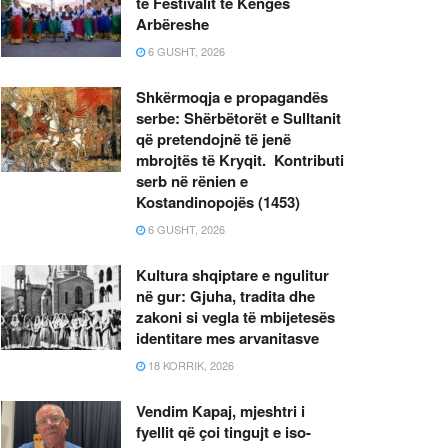
të Festivalit të Këngës
Arbëreshe
6 GUSHT, 2026
Shkërmoqja e propagandës
serbe: Shërbëtorët e Sulltanit
që pretendojnë të jenë
mbrojtës të Kryqit. Kontributi
serb në rënien e
Kostandinopojës (1453)
6 GUSHT, 2026
Kultura shqiptare e ngulitur
në gur: Gjuha, tradita dhe
zakoni si vegla të mbijetesës
identitare mes arvanitasve
18 KORRIK, 2026
Vendim Kapaj, mjeshtri i
fyellit që çoi tingujt e iso-