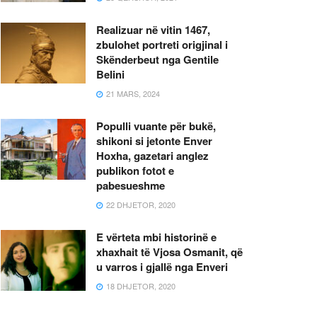
Realizuar në vitin 1467,
zbulohet portreti origjinal i
Skënderbeut nga Gentile
Belini
21 MARS, 2024
Populli vuante për bukë,
shikoni si jetonte Enver
Hoxha, gazetari anglez
publikon fotot e
pabesueshme
22 DHJETOR, 2020
E vërteta mbi historinë e
xhaxhait të Vjosa Osmanit, që
u varros i gjallë nga Enveri
18 DHJETOR, 2020