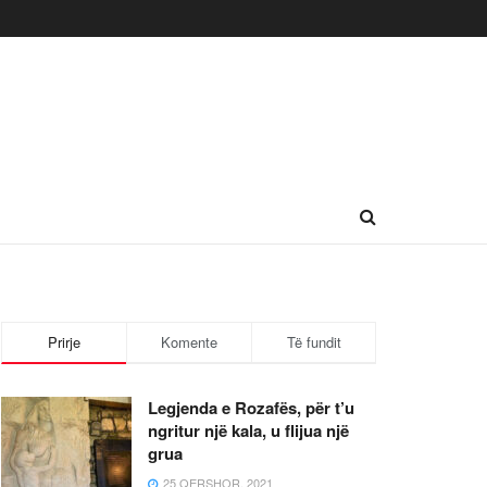
Prirje
Komente
Të fundit
Legjenda e Rozafës, për t’u
ngritur një kala, u flijua një
grua
25 QERSHOR, 2021