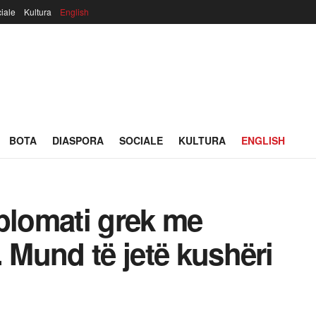
iale
Kultura
English
BOTA
DIASPORA
SOCIALE
KULTURA
ENGLISH
plomati grek me
. Mund të jetë kushëri