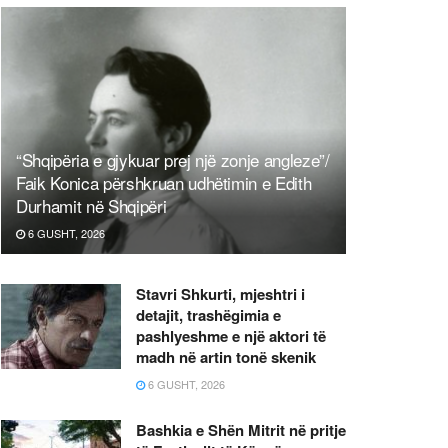
“Shqipëria e gjykuar prej një zonje angleze”/
Faik Konica përshkruan udhëtimin e Edith
Durhamit në Shqipëri
6 GUSHT, 2026
Stavri Shkurti, mjeshtri i
detajit, trashëgimia e
pashlyeshme e një aktori të
madh në artin tonë skenik
6 GUSHT, 2026
Bashkia e Shën Mitrit në pritje