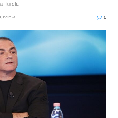
ga Turqia
0
u
,
Politika