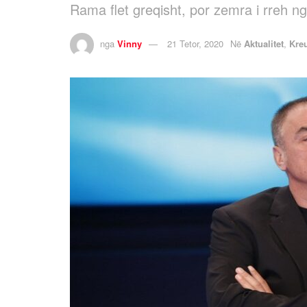
Rama flet greqisht, por zemra i rreh n
nga
Vinny
21 Tetor, 2020
Në
Aktualitet
,
Kre