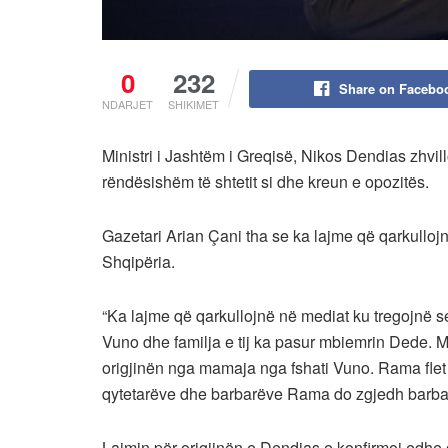
0
232
Share on Facebo
NDARJET
SHIKIMET
Ministri i Jashtëm i Greqisë, Nikos Dendias zhvill
rëndësishëm të shtetit si dhe kreun e opozitës.
Gazetari Arian Çani tha se ka lajme që qarkullo
Shqipëria.
“Ka lajme që qarkullojnë në mediat ku tregojnë s
Vuno dhe familja e tij ka pasur mbiemrin Dede.
origjinën nga mamaja nga fshati Vuno. Rama flet
qytetarëve dhe barbarëve Rama do zgjedh barbarë
Lajmin për origjinën e Dendias e konfirmoi edhe g