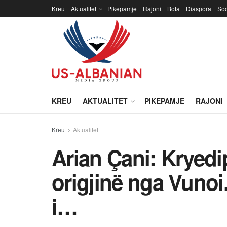
Kreu
Aktualitet
Pikepamje
Rajoni
Bota
Diaspora
Soc
KREU
AKTUALITET
PIKEPAMJE
RAJONI
Kreu
Aktualitet
Arian Çani: Kryedi
origjinë nga Vunoi
i…