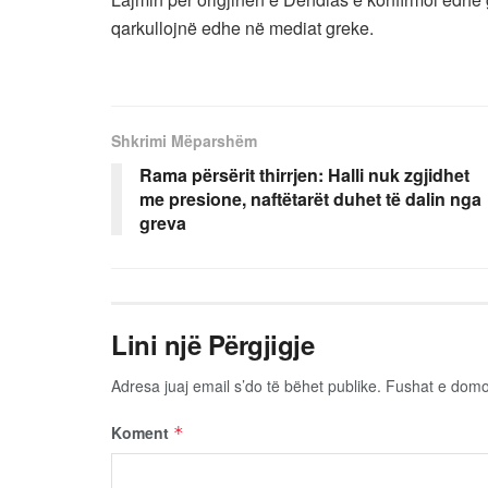
qarkullojnë edhe në mediat greke.
Shkrimi Mëparshëm
Rama përsërit thirrjen: Halli nuk zgjidhet
me presione, naftëtarët duhet të dalin nga
greva
Lini një Përgjigje
Adresa juaj email s’do të bëhet publike.
Fushat e dom
Koment
*