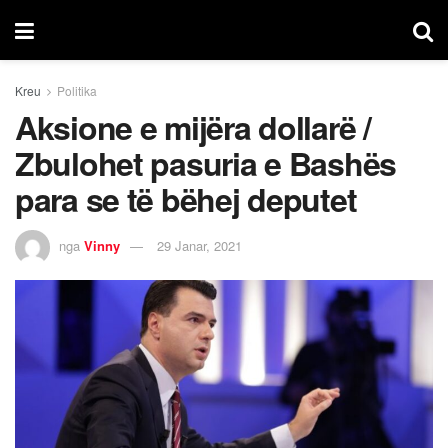
Kreu
Politika
Aksione e mijëra dollarë /
Zbulohet pasuria e Bashës
para se të bëhej deputet
nga
Vinny
29 Janar, 2021