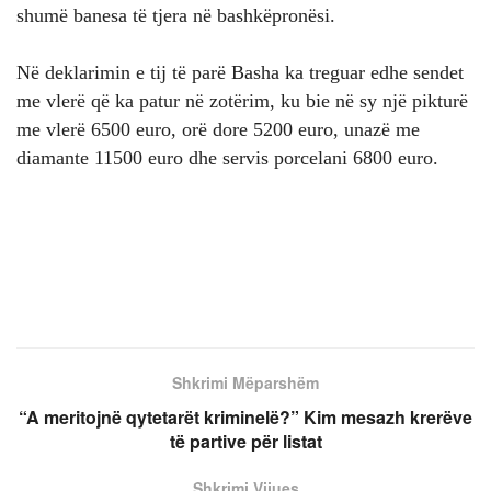
shumë banesa të tjera në bashkëpronësi.
Në deklarimin e tij të parë Basha ka treguar edhe sendet
me vlerë që ka patur në zotërim, ku bie në sy një pikturë
me vlerë 6500 euro, orë dore 5200 euro, unazë me
diamante 11500 euro dhe servis porcelani 6800 euro.
Shkrimi Mëparshëm
“A meritojnë qytetarët kriminelë?” Kim mesazh krerëve
të partive për listat
Shkrimi Vijues