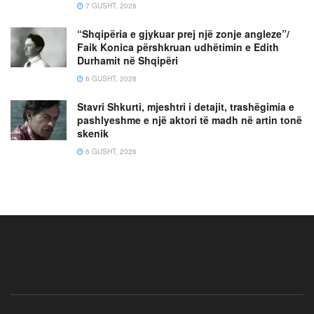
7 GUSHT, 2026
“Shqipëria e gjykuar prej një zonje angleze”/
Faik Konica përshkruan udhëtimin e Edith
Durhamit në Shqipëri
6 GUSHT, 2026
Stavri Shkurti, mjeshtri i detajit, trashëgimia e
pashlyeshme e një aktori të madh në artin tonë
skenik
6 GUSHT, 2026