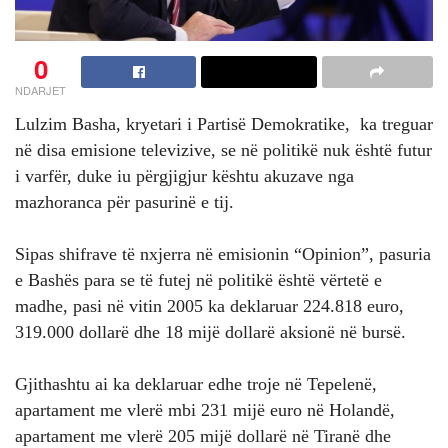
0
NDARJET
Lulzim Basha, kryetari i Partisë Demokratike, ka treguar
në disa emisione televizive, se në politikë nuk është futur
i varfër, duke iu përgjigjur kështu akuzave nga
mazhoranca për pasurinë e tij.
Sipas shifrave të nxjerra në emisionin “Opinion”, pasuria
e Bashës para se të futej në politikë është vërtetë e
madhe, pasi në vitin 2005 ka deklaruar 224.818 euro,
319.000 dollarë dhe 18 mijë dollarë aksionë në bursë.
Gjithashtu ai ka deklaruar edhe troje në Tepelenë,
apartament me vlerë mbi 231 mijë euro në Holandë,
apartament me vlerë 205 mijë dollarë në Tiranë dhe