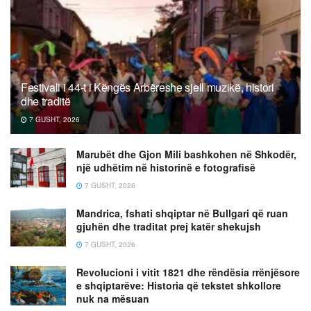
Festivali i 44-t i Këngës Arbëreshe sjell muzikë, histori
dhe traditë
7 GUSHT, 2026
Marubët dhe Gjon Mili bashkohen në Shkodër,
një udhëtim në historinë e fotografisë
7 GUSHT, 2026
Mandrica, fshati shqiptar në Bullgari që ruan
gjuhën dhe traditat prej katër shekujsh
7 GUSHT, 2026
Revolucioni i vitit 1821 dhe rëndësia rrënjësore
e shqiptarëve: Historia që tekstet shkollore
nuk na mësuan