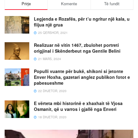
Prirje
Komente
Të fundit
Legjenda e Rozafës, për t’u ngritur një kala, u
flijua një grua
25 QERSHOR, 2021
Realizuar në vitin 1467, zbulohet portreti
origjinal i Skënderbeut nga Gentile Belini
21 MARS, 2024
Populli vuante për bukë, shikoni si jetonte
Enver Hoxha, gazetari anglez publikon fotot e
pabesueshme
22 DHJETOR, 2020
E vërteta mbi historinë e xhaxhait të Vjosa
Osmanit, që u varros i gjallë nga Enveri
18 DHJETOR, 2020