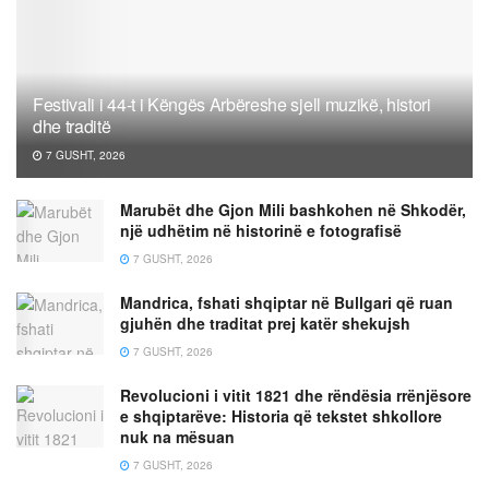
Festivali i 44-t i Këngës Arbëreshe sjell muzikë, histori
dhe traditë
7 GUSHT, 2026
Marubët dhe Gjon Mili bashkohen në Shkodër,
një udhëtim në historinë e fotografisë
7 GUSHT, 2026
Mandrica, fshati shqiptar në Bullgari që ruan
gjuhën dhe traditat prej katër shekujsh
7 GUSHT, 2026
Revolucioni i vitit 1821 dhe rëndësia rrënjësore
e shqiptarëve: Historia që tekstet shkollore
nuk na mësuan
7 GUSHT, 2026