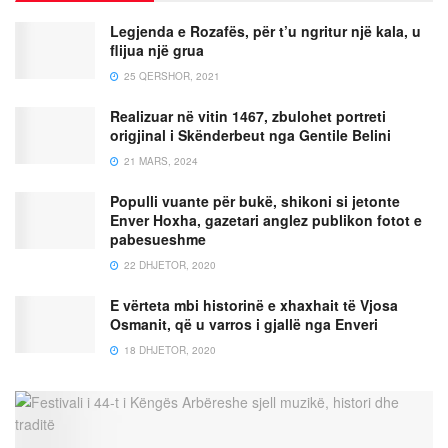
Legjenda e Rozafës, për t’u ngritur një kala, u
flijua një grua
25 QERSHOR, 2021
Realizuar në vitin 1467, zbulohet portreti
origjinal i Skënderbeut nga Gentile Belini
21 MARS, 2024
Populli vuante për bukë, shikoni si jetonte
Enver Hoxha, gazetari anglez publikon fotot e
pabesueshme
22 DHJETOR, 2020
E vërteta mbi historinë e xhaxhait të Vjosa
Osmanit, që u varros i gjallë nga Enveri
18 DHJETOR, 2020