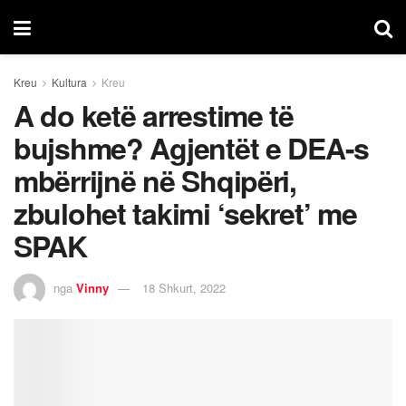
Kreu
Kultura
Kreu
A do ketë arrestime të
bujshme? Agjentët e DEA-s
mbërrijnë në Shqipëri,
zbulohet takimi ‘sekret’ me
SPAK
nga
Vinny
18 Shkurt, 2022