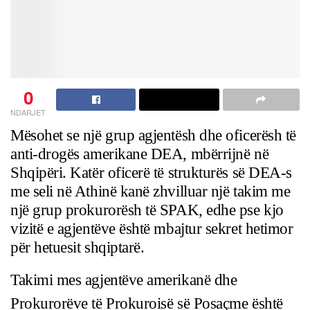
0
NDARJET
Mësohet se një grup agjentësh dhe oficerësh të
anti-drogës amerikane DEA, mbërrijnë në
Shqipëri. Katër oficerë të strukturës së DEA-s
me seli në Athinë kanë zhvilluar një takim me
një grup prokurorësh të SPAK, edhe pse kjo
vizitë e agjentëve është mbajtur sekret hetimor
për hetuesit shqiptarë.
Takimi mes agjentëve amerikanë dhe
Prokurorëve të Prokuroisë së Posaçme është