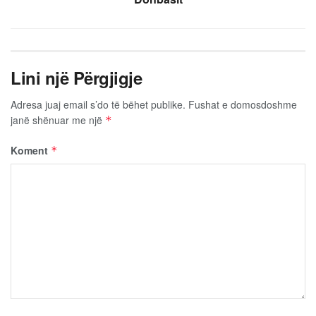
Lini një Përgjigje
Adresa juaj email s’do të bëhet publike.
Fushat e domosdoshme
janë shënuar me një
*
Koment
*