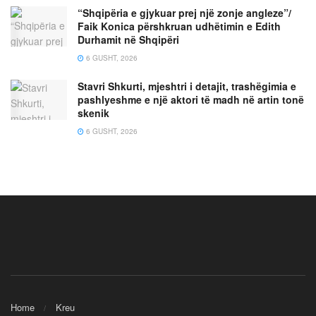
“Shqipëria e gjykuar prej një zonje angleze”/
Faik Konica përshkruan udhëtimin e Edith
Durhamit në Shqipëri
6 GUSHT, 2026
Stavri Shkurti, mjeshtri i detajit, trashëgimia e
pashlyeshme e një aktori të madh në artin tonë
skenik
6 GUSHT, 2026
Home
Kreu