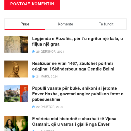
Prirje
Komente
Të fundit
Legjenda e Rozafës, për t’u ngritur një kala, u
flijua një grua
25 QERSHOR, 2021
Realizuar në vitin 1467, zbulohet portreti
origjinal i Skënderbeut nga Gentile Belini
21 MARS, 2024
Populli vuante për bukë, shikoni si jetonte
Enver Hoxha, gazetari anglez publikon fotot e
pabesueshme
22 DHJETOR, 2020
E vërteta mbi historinë e xhaxhait të Vjosa
Osmanit, që u varros i gjallë nga Enveri