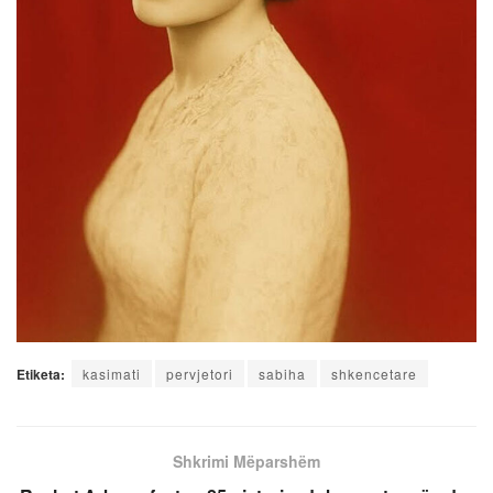
Etiketa:
kasimati
pervjetori
sabiha
shkencetare
Shkrimi Mëparshëm