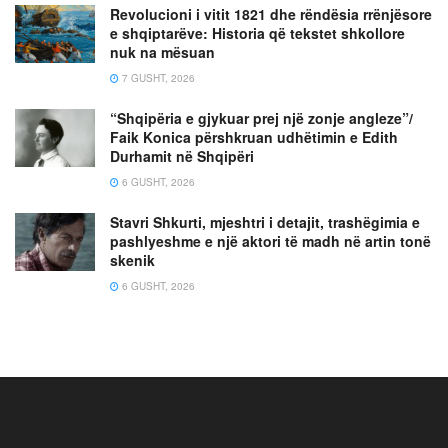
Revolucioni i vitit 1821 dhe rëndësia rrënjësore
e shqiptarëve: Historia që tekstet shkollore
nuk na mësuan
7 GUSHT, 2026
“Shqipëria e gjykuar prej një zonje angleze”/
Faik Konica përshkruan udhëtimin e Edith
Durhamit në Shqipëri
6 GUSHT, 2026
Stavri Shkurti, mjeshtri i detajit, trashëgimia e
pashlyeshme e një aktori të madh në artin tonë
skenik
6 GUSHT, 2026