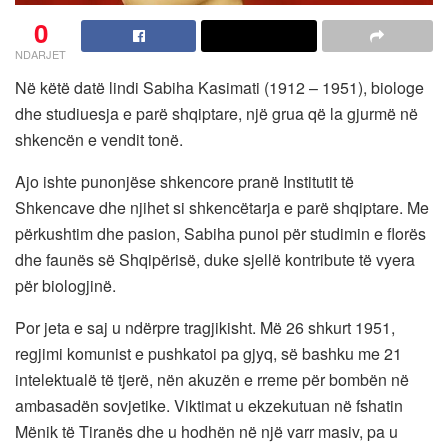
0
NDARJET
Në këtë datë lindi Sabiha Kasimati (1912 – 1951), biologe
dhe studiuesja e parë shqiptare, një grua që la gjurmë në
shkencën e vendit tonë.
Ajo ishte punonjëse shkencore pranë Institutit të
Shkencave dhe njihet si shkencëtarja e parë shqiptare. Me
përkushtim dhe pasion, Sabiha punoi për studimin e florës
dhe faunës së Shqipërisë, duke sjellë kontribute të vyera
për biologjinë.
Por jeta e saj u ndërpre tragjikisht. Më 26 shkurt 1951,
regjimi komunist e pushkatoi pa gjyq, së bashku me 21
intelektualë të tjerë, nën akuzën e rreme për bombën në
ambasadën sovjetike. Viktimat u ekzekutuan në fshatin
Mënik të Tiranës dhe u hodhën në një varr masiv, pa u