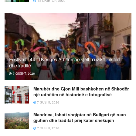
18 DHJETOR, 2020
Festivali i 44-t i Këngës Arbëreshe sjell muzikë, histori
dhe traditë
7 GUSHT, 2026
Marubët dhe Gjon Mili bashkohen në Shkodër,
një udhëtim në historinë e fotografisë
7 GUSHT, 2026
Mandrica, fshati shqiptar në Bullgari që ruan
gjuhën dhe traditat prej katër shekujsh
7 GUSHT, 2026