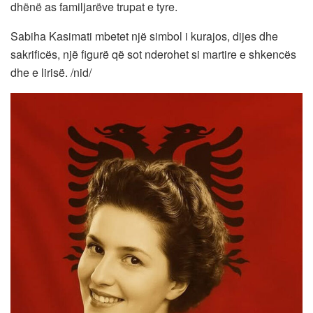
dhënë as familjarëve trupat e tyre.
Sabiha Kasimati mbetet një simbol i kurajos, dijes dhe
sakrificës, një figurë që sot nderohet si martire e shkencës
dhe e lirisë. /nid/