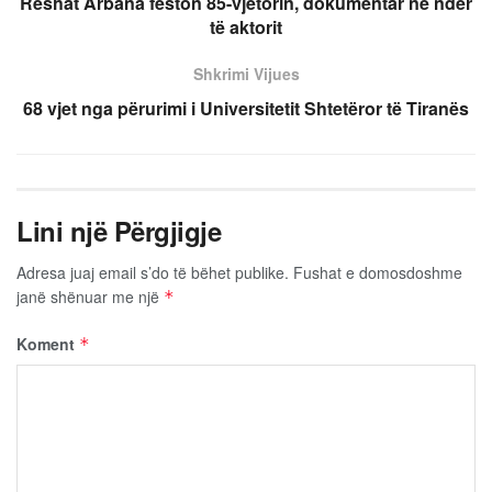
Reshat Arbana feston 85-vjetorin, dokumentar në nder
të aktorit
Shkrimi Vijues
68 vjet nga përurimi i Universitetit Shtetëror të Tiranës
Lini një Përgjigje
Adresa juaj email s’do të bëhet publike.
Fushat e domosdoshme
janë shënuar me një
*
Koment
*