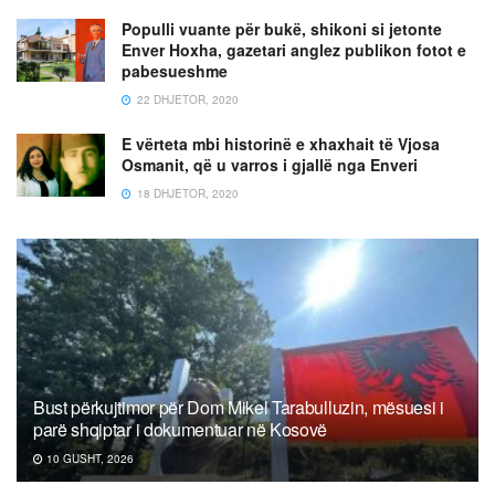
Populli vuante për bukë, shikoni si jetonte
Enver Hoxha, gazetari anglez publikon fotot e
pabesueshme
22 DHJETOR, 2020
E vërteta mbi historinë e xhaxhait të Vjosa
Osmanit, që u varros i gjallë nga Enveri
18 DHJETOR, 2020
Bust përkujtimor për Dom Mikel Tarabulluzin, mësuesi i
parë shqiptar i dokumentuar në Kosovë
10 GUSHT, 2026