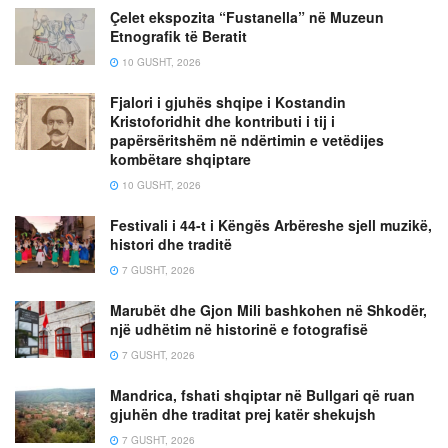
Çelet ekspozita “Fustanella” në Muzeun
Etnografik të Beratit
10 GUSHT, 2026
Fjalori i gjuhës shqipe i Kostandin
Kristoforidhit dhe kontributi i tij i
papërsëritshëm në ndërtimin e vetëdijes
kombëtare shqiptare
10 GUSHT, 2026
Festivali i 44-t i Këngës Arbëreshe sjell muzikë,
histori dhe traditë
7 GUSHT, 2026
Marubët dhe Gjon Mili bashkohen në Shkodër,
një udhëtim në historinë e fotografisë
7 GUSHT, 2026
Mandrica, fshati shqiptar në Bullgari që ruan
gjuhën dhe traditat prej katër shekujsh
7 GUSHT, 2026