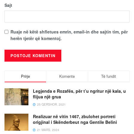
Sajt
Ruaje në këtë shfletues emrin, email-in dhe sajtin tim, për
herën tjetër që komentoj.
Prirje
Komente
Të fundit
Legjenda e Rozafës, për t’u ngritur një kala, u
flijua një grua
25 QERSHOR, 2021
Realizuar në vitin 1467, zbulohet portreti
origjinal i Skënderbeut nga Gentile Belini
21 MARS, 2024