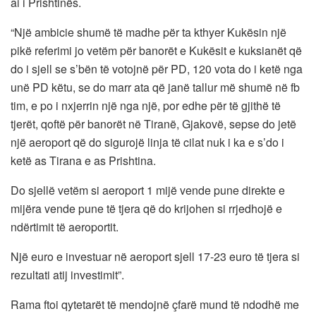
ai i Prishtinës.
“Një ambicie shumë të madhe për ta kthyer Kukësin një
pikë referimi jo vetëm për banorët e Kukësit e kuksianët që
do i sjell se s’bën të votojnë për PD, 120 vota do i ketë nga
unë PD këtu, se do marr ata që janë tallur më shumë në fb
tim, e po i nxjerrin një nga një, por edhe për të gjithë të
tjerët, qoftë për banorët në Tiranë, Gjakovë, sepse do jetë
një aeroport që do sigurojë linja të cilat nuk i ka e s’do i
ketë as Tirana e as Prishtina.
Do sjellë vetëm si aeroport 1 mijë vende pune direkte e
mijëra vende pune të tjera që do krijohen si rrjedhojë e
ndërtimit të aeroportit.
Një euro e investuar në aeroport sjell 17-23 euro të tjera si
rezultati atij investimit”.
Rama ftoi qytetarët të mendojnë çfarë mund të ndodhë me