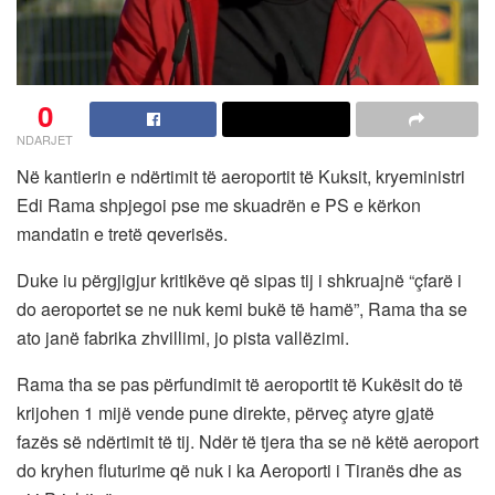
0
NDARJET
Në kantierin e ndërtimit të aeroportit të Kuksit, kryeministri
Edi Rama shpjegoi pse me skuadrën e PS e kërkon
mandatin e tretë qeverisës.
Duke iu përgjigjur kritikëve që sipas tij i shkruajnë “çfarë i
do aeroportet se ne nuk kemi bukë të hamë”, Rama tha se
ato janë fabrika zhvillimi, jo pista vallëzimi.
Rama tha se pas përfundimit të aeroportit të Kukësit do të
krijohen 1 mijë vende pune direkte, përveç atyre gjatë
fazës së ndërtimit të tij. Ndër të tjera tha se në këtë aeroport
do kryhen fluturime që nuk i ka Aeroporti i Tiranës dhe as