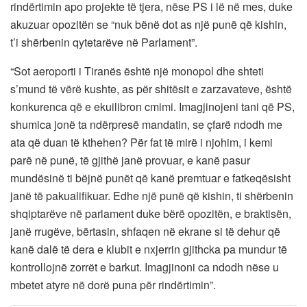
rindërtimin apo projekte të tjera, nëse PS i lë në mes, duke
akuzuar opozitën se “nuk bënë dot as një punë që kishin,
t’i shërbenin qytetarëve në Parlament”.
“Sot aeroporti i Tiranës është një monopol dhe shteti
s’mund të vërë kushte, as për shitësit e zarzavateve, është
konkurenca që e ekuilibron cmimi. Imagjinojeni tani që PS,
shumica jonë ta ndërpresë mandatin, se çfarë ndodh me
ata që duan të kthehen? Për fat të mirë i njohim, i kemi
parë në punë, të gjithë janë provuar, e kanë pasur
mundësinë ti bëjnë punët që kanë premtuar e fatkeqësisht
janë të pakualifikuar. Edhe një punë që kishin, ti shërbenin
shqiptarëve në parlament duke bërë opozitën, e braktisën,
janë rrugëve, bërtasin, shfaqen në ekrane si të dehur që
kanë dalë të dera e klubit e nxjerrin gjithcka pa mundur të
kontrollojnë zorrët e barkut. Imagjinoni ca ndodh nëse u
mbetet atyre në dorë puna për rindërtimin”.