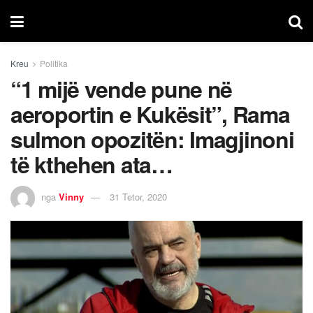
Kreu
Politika
“1 mijë vende pune në
aeroportin e Kukësit”, Rama
sulmon opozitën: Imagjinoni
të kthehen ata…
nga
Vinny
31 Tetor, 2020