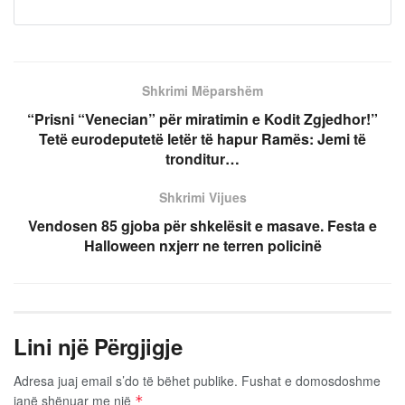
Shkrimi Mëparshëm
“Prisni “Venecian” për miratimin e Kodit Zgjedhor!”
Tetë eurodeputetë letër të hapur Ramës: Jemi të
tronditur…
Shkrimi Vijues
Vendosen 85 gjoba për shkelësit e masave. Festa e
Halloween nxjerr ne terren policinë
Lini një Përgjigje
Adresa juaj email s’do të bëhet publike.
Fushat e domosdoshme
janë shënuar me një
*