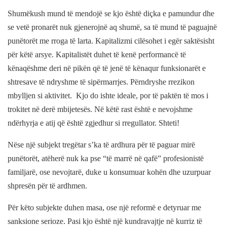
Shumëkush mund të mendojë se kjo është diçka e pamundur dhe
se vetë pronarët nuk gjenerojnë aq shumë, sa të mund të paguajnë
punëtorët me rroga të larta. Kapitalizmi cilësohet i egër saktësisht
për këtë arsye. Kapitalistët duhet të kenë performancë të
kënaqëshme deri në pikën që të jenë të kënaqur funksionarët e
shtresave të ndryshme të sipërmarrjes. Përndryshe rrezikon
mbylljen si aktivitet.
Kjo do ishte ideale, por të paktën të mos i
trokitet në derë mbijetesës. Në këtë rast është e nevojshme
ndërhyrja e atij që është zgjedhur si rregullator. Shteti!
Nëse një subjekt tregëtar s’ka të ardhura për të paguar mirë
punëtorët, atëherë nuk ka pse “të marrë në qafë” profesionistë
familjarë, ose nevojtarë, duke u konsumuar kohën dhe uzurpuar
shpresën për të ardhmen.
Për këto subjekte duhen masa, ose një reformë e detyruar me
sanksione serioze. Pasi kjo është një kundravajtje në kurriz të