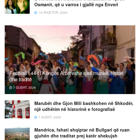
Osmanit, që u varros i gjallë nga Enveri
18 DHJETOR, 2020
Festivali i 44-t i Këngës Arbëreshe sjell muzikë, histori
dhe traditë
7 GUSHT, 2026
Marubët dhe Gjon Mili bashkohen në Shkodër,
një udhëtim në historinë e fotografisë
7 GUSHT, 2026
Mandrica, fshati shqiptar në Bullgari që ruan
gjuhën dhe traditat prej katër shekujsh