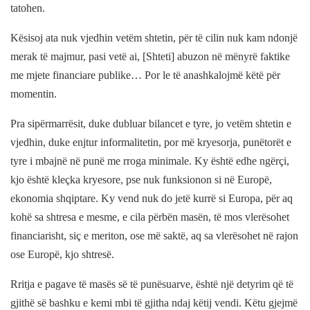
tatohen.
Kësisoj ata nuk vjedhin vetëm shtetin, për të cilin nuk kam ndonjë
merak të majmur, pasi vetë ai, [Shteti] abuzon në mënyrë faktike
me mjete financiare publike… Por le të anashkalojmë këtë për
momentin.
Pra sipërmarrësit, duke dubluar bilancet e tyre, jo vetëm shtetin e
vjedhin, duke enjtur informalitetin, por më kryesorja, punëtorët e
tyre i mbajnë në punë me rroga minimale. Ky është edhe ngërçi,
kjo është kleçka kryesore, pse nuk funksionon si në Europë,
ekonomia shqiptare. Ky vend nuk do jetë kurrë si Europa, për aq
kohë sa shtresa e mesme, e cila përbën masën, të mos vlerësohet
financiarisht, siç e meriton, ose më saktë, aq sa vlerësohet në rajon
ose Europë, kjo shtresë.
Rritja e pagave të masës së të punësuarve, është një detyrim që të
gjithë së bashku e kemi mbi të gjitha ndaj këtij vendi. Këtu gjejmë