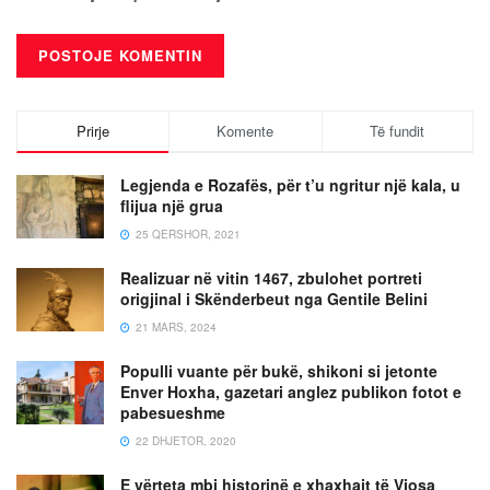
Prirje
Komente
Të fundit
Legjenda e Rozafës, për t’u ngritur një kala, u
flijua një grua
25 QERSHOR, 2021
Realizuar në vitin 1467, zbulohet portreti
origjinal i Skënderbeut nga Gentile Belini
21 MARS, 2024
Populli vuante për bukë, shikoni si jetonte
Enver Hoxha, gazetari anglez publikon fotot e
pabesueshme
22 DHJETOR, 2020
E vërteta mbi historinë e xhaxhait të Vjosa