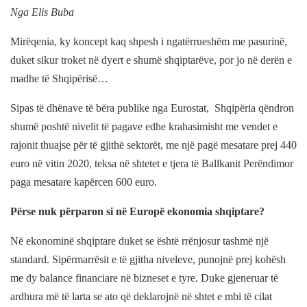
Nga Elis Buba
Mirëqenia, ky koncept kaq shpesh i ngatërrueshëm me pasurinë,
duket sikur troket në dyert e shumë shqiptarëve, por jo në derën e
madhe të Shqipërisë…
Sipas të dhënave të bëra publike nga Eurostat,
Shqipëria qëndron
shumë poshtë nivelit të pagave edhe krahasimisht me vendet e
rajonit thuajse për të gjithë sektorët, me një pagë mesatare prej 440
euro në vitin 2020, teksa në shtetet e tjera të Ballkanit Perëndimor
paga mesatare kapërcen 600 euro.
Përse nuk përparon si në Europë ekonomia shqiptare?
Në ekonominë shqiptare duket se është rrënjosur tashmë një
standard. Sipërmarrësit e të gjitha niveleve, punojnë prej kohësh
me dy balance financiare në bizneset e tyre. Duke gjeneruar të
ardhura më të larta se ato që deklarojnë në shtet e mbi të cilat