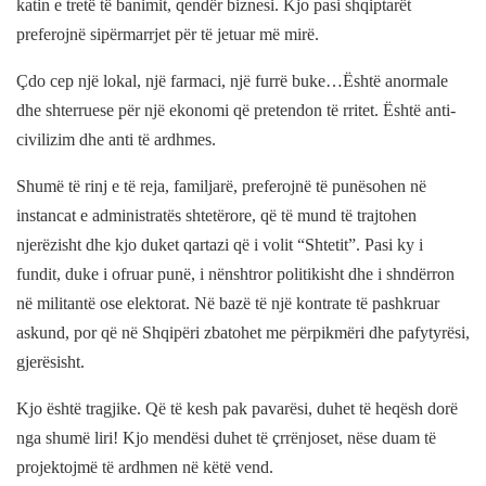
katin e tretë të banimit, qendër biznesi. Kjo pasi shqiptarët
preferojnë sipërmarrjet për të jetuar më mirë.
Çdo cep një lokal, një farmaci, një furrë buke…Është anormale
dhe shterruese për një ekonomi që pretendon të rritet. Është anti-
civilizim dhe anti të ardhmes.
Shumë të rinj e të reja, familjarë, preferojnë të punësohen në
instancat e administratës shtetërore, që të mund të trajtohen
njerëzisht dhe kjo duket qartazi që i volit “Shtetit”. Pasi ky i
fundit, duke i ofruar punë, i nënshtror politikisht dhe i shndërron
në militantë ose elektorat. Në bazë të një kontrate të pashkruar
askund, por që në Shqipëri zbatohet me përpikmëri dhe pafytyrësi,
gjerësisht.
Kjo është tragjike. Që të kesh pak pavarësi, duhet të heqësh dorë
nga shumë liri! Kjo mendësi duhet të çrrënjoset, nëse duam të
projektojmë të ardhmen në këtë vend.