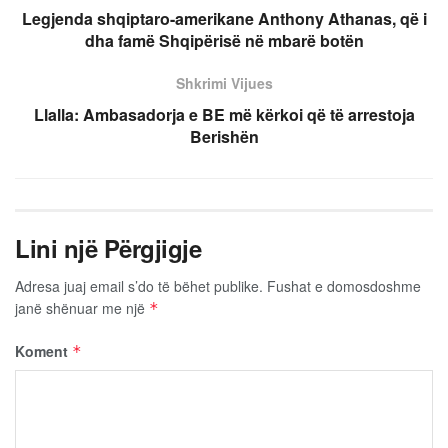
Legjenda shqiptaro-amerikane Anthony Athanas, që i
dha famë Shqipërisë në mbarë botën
Shkrimi Vijues
Llalla: Ambasadorja e BE më kërkoi që të arrestoja
Berishën
Lini një Përgjigje
Adresa juaj email s’do të bëhet publike.
Fushat e domosdoshme
janë shënuar me një
*
Koment
*