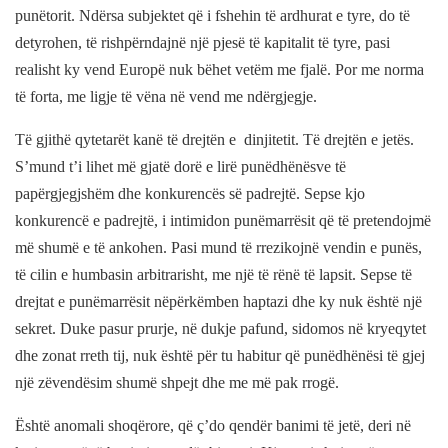
punëtorit. Ndërsa subjektet që i fshehin të ardhurat e tyre, do të
detyrohen, të rishpërndajnë një pjesë të kapitalit të tyre, pasi
realisht ky vend Europë nuk bëhet vetëm me fjalë. Por me norma
të forta, me ligje të vëna në vend me ndërgjegje.
Të gjithë qytetarët kanë të drejtën e
dinjitetit. Të drejtën e jetës.
S’mund t’i lihet më gjatë dorë e lirë punëdhënësve të
papërgjegjshëm dhe konkurencës së padrejtë. Sepse kjo
konkurencë e padrejtë, i intimidon punëmarrësit që të pretendojmë
më shumë e të ankohen. Pasi mund të rrezikojnë vendin e punës,
të cilin e humbasin arbitrarisht, me një të rënë të lapsit. Sepse të
drejtat e punëmarrësit nëpërkëmben haptazi dhe ky nuk është një
sekret. Duke pasur prurje, në dukje pafund, sidomos në kryeqytet
dhe zonat rreth tij, nuk është për tu habitur që punëdhënësi të gjej
një zëvendësim shumë shpejt dhe me më pak rrogë.
Është anomali shoqërore, që ç’do qendër banimi të jetë, deri në