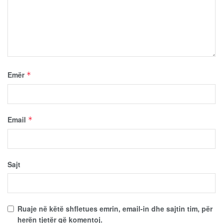
Emër
*
Email
*
Sajt
Ruaje në këtë shfletues emrin, email-in dhe sajtin tim, për
herën tjetër që komentoj.