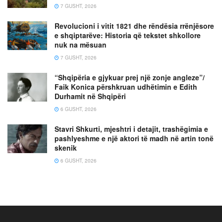
7 GUSHT, 2026
Revolucioni i vitit 1821 dhe rëndësia rrënjësore
e shqiptarëve: Historia që tekstet shkollore
nuk na mësuan
7 GUSHT, 2026
“Shqipëria e gjykuar prej një zonje angleze”/
Faik Konica përshkruan udhëtimin e Edith
Durhamit në Shqipëri
6 GUSHT, 2026
Stavri Shkurti, mjeshtri i detajit, trashëgimia e
pashlyeshme e një aktori të madh në artin tonë
skenik
6 GUSHT, 2026