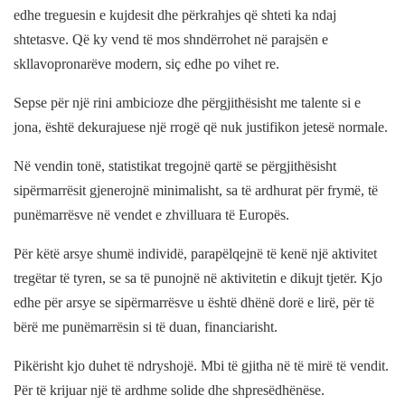
edhe treguesin e kujdesit dhe përkrahjes që shteti ka ndaj
shtetasve. Që ky vend të mos shndërrohet në parajsën e
skllavopronarëve modern, siç edhe po vihet re.
Sepse për një rini ambicioze dhe përgjithësisht me talente si e
jona, është dekurajuese një rrogë që nuk justifikon jetesë normale.
Në vendin tonë, statistikat tregojnë qartë se përgjithësisht
sipërmarrësit gjenerojnë minimalisht, sa të ardhurat për frymë, të
punëmarrësve në vendet e zhvilluara të Europës.
Për këtë arsye shumë individë, parapëlqejnë të kenë një aktivitet
tregëtar të tyren, se sa të punojnë në aktivitetin e dikujt tjetër. Kjo
edhe për arsye se sipërmarrësve u është dhënë dorë e lirë, për të
bërë me punëmarrësin si të duan, financiarisht.
Pikërisht kjo duhet të ndryshojë. Mbi të gjitha në të mirë të vendit.
Për të krijuar një të ardhme solide dhe shpresëdhënëse.