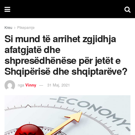
Kreu
Pikepamje
Si mund të arrihet zgjidhja
afatgjatë dhe
shpresëdhënëse për jetët e
Shqipërisë dhe shqiptarëve?
nga
Vinny
31 Maj, 2021