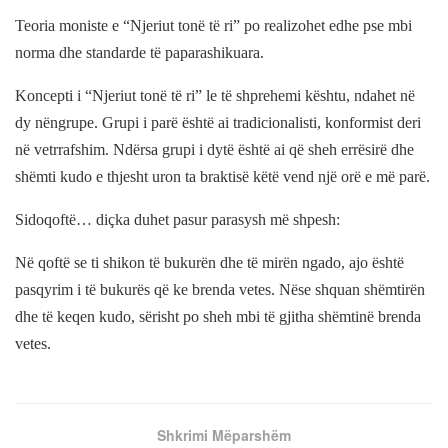
Teoria moniste e “Njeriut tonë të ri” po realizohet edhe pse mbi
norma dhe standarde të paparashikuara.
Koncepti i “Njeriut tonë të ri” le të shprehemi kështu, ndahet në
dy nëngrupe. Grupi i parë është ai tradicionalisti, konformist deri
në vetrrafshim. Ndërsa grupi i dytë është ai që sheh errësirë dhe
shëmti kudo e thjesht uron ta braktisë këtë vend një orë e më parë.
Sidoqoftë… diçka duhet pasur parasysh më shpesh:
Në qoftë se ti shikon të bukurën dhe të mirën ngado, ajo është
pasqyrim i të bukurës që ke brenda vetes. Nëse shquan shëmtirën
dhe të keqen kudo, sërisht po sheh mbi të gjitha shëmtinë brenda
vetes.
Shkrimi Mëparshëm